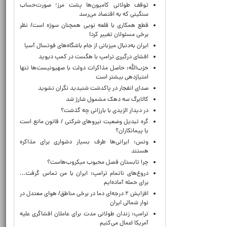
توقف طولانی کامیون‌ها پشت مرز؛ صورت‌حساب
سنگینی که به اقتصاد می‌رسد
قطع همکاری با قلعه نویی همچنان سوژه است/ نظر
برخی مسئولان تغییر کرد!
ایران به‌دنبال میزبانی از جام باشگاه‌های فوتسال آسیا
افشای درگیری ترامپ با هگست در کمپ دیوید
حزب‌الله: حاصل مذاکرات دولت با صهیونیست‌ها تنها
امتیازدهی‌ بیشتر است
صدای انفجار در پاکدشت شنیدید نگران نشوید
کالابرگ سه دهک مشمول شارژ شد
در دیدار الزیدی با بارزانی چه گذشت؟
گره تبدیل وضعیت نیروهای شرکتی / قانون مانع است
یا پیمانکاران؟
ونس: ایرانی‌ها طرف بسیار دشواری برای مذاکره
هستند
چرا تابستان فصل محبوب میکروب‌هاست؟
دروغ‌های ناتمام ترامپ: ایران با من تماس گرفت...
برای حمله آماده‌ایم
افزایش ۲ درجه‌ای دما در برخی مناطق/ هوای معتدل در
نوار شمالی ایران
ترامپ: زندان طولانی مدت برای عاملان افشاگری‌ علیه
آمریکا اعمال می‌کنیم