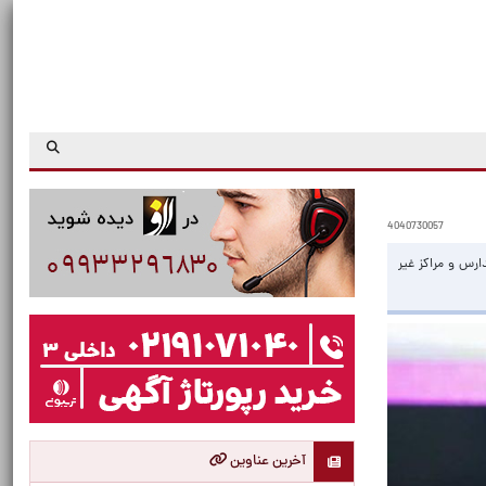
4040730057
یت بیش از ۳۰۰ هزار نفر معلم و مربی در مدارس و مراکز غیر
آخرین عناوین