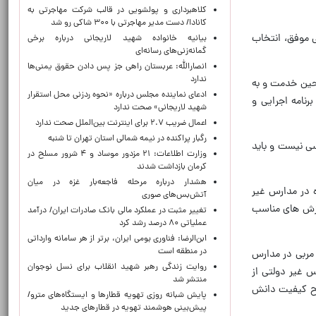
کلاهبرداری و پولشویی در قالب شرکت مهاجرتی به
کانادا/ دست مدیر مهاجرتی با ۳۰۰ شاکی رو شد
ی موفق، انتخاب
بیانیه خانواده شهید لاریجانی درباره برخی
گمانه‌زنی‌های رسانه‌ای
انصارالله: عربستان راهی جز پس دادن حقوق یمنی‌ها
ندارد
 حین خدمت و به
ادعای نماینده مجلس درباره «نحوه ردزنی محل استقرار
رنامه اجرایی و
شهید لاریجانی» صحت ندارد
اعمال ضریب ۲.۷ برای اینترنت بین‌الملل صحت ندارد
رگبار پراکنده در نیمه شمالی استان تهران تا شنبه
سی نیست و باید
وزارت اطلاعات: ۲۱ مزدور موساد و ۴ شرور مسلح در
کرمان بازداشت شدند
هشدار درباره مرحله فاجعه‌بار غزه در میان
 در مدارس غیر
آتش‌بس‌های صوری
موزش های مناسب
تغییر مثبت در عملکرد مالی بانک صادرات ایران/ درآمد
عملیاتی ۸۰ درصد رشد کرد
ابن‌الرضا: فناوری بومی ایران، برتر از هر سامانه وارداتی
در منطقه است
 زاده با اشاره به اینکه بیش از ۳۰۰ هزار نفر معلم و مربی در مدارس
روایت زندگی رهبر شهید انقلاب برای نسل نوجوان
 غیر دولتی از
منتشر شد
 سطح کیفیت دانش
پایش شبانه روزی تهویه قطارها و ایستگاه‌های مترو/
پیش‌بینی هوشمند تهویه در قطارهای جدید