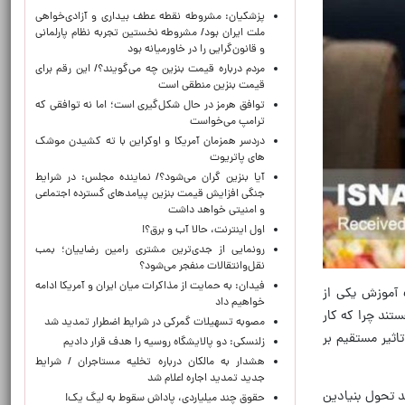
پزشکیان: مشروطه نقطه عطف بیداری و آزادی‌خواهی
ملت ایران بود/ مشروطه نخستین تجربه نظام پارلمانی
و قانون‌گرایی را در خاورمیانه بود
مردم درباره قیمت بنزین چه می‌گویند؟/ این رقم برای
قیمت بنزین منطقی است
توافق هرمز در حال شکل‌گیری است؛ اما نه توافقی که
ترامپ می‌خواست
دردسر همزمان آمریکا و اوکراین با ته کشیدن موشک
های پاتریوت
آیا بنزین گران می‌شود؟/ نماینده مجلس: در شرایط
جنگی افزایش قیمت بنزین پیامدهای گسترده اجتماعی
و امنیتی خواهد داشت
اول اینترنت، حالا آب و برق؟!
رونمایی از جدی‌ترین مشتری رامین رضاییان؛ بمب
نقل‌وانتقالات منفجر می‌شود؟
فیدان: به حمایت از مذاکرات میان ایران و آمریکا ادامه
 آموزش یکی از
خواهیم داد
ند چرا که کار
مصوبه تسهیلات گمرکی در شرایط اضطرار تمدید شد
اثیر مستقیم بر
زلنسکی: دو پالایشگاه روسیه را هدف قرار دادیم
هشدار به مالکان درباره تخلیه مستاجران / شرایط
جدید تمدید اجاره اعلام شد
د تحول بنیادین
حقوق چند میلیاردی، پاداش سقوط به لیگ یک!