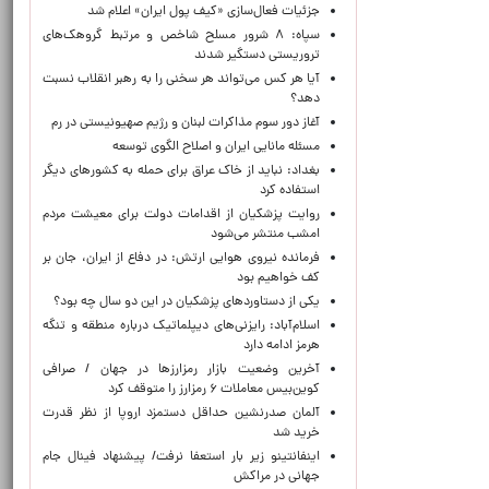
جزئیات فعال‌سازی «کیف پول ایران» اعلام شد
سپاه: ۸ شرور مسلح شاخص و مرتبط گروهک‌های
تروریستی دستگیر شدند
آیا هر کس می‌تواند هر سخنی را به رهبر انقلاب نسبت
دهد؟
آغاز دور سوم مذاکرات لبنان و رژیم صهیونیستی در رم
مسئله مانایی ایران و اصلاح الگوی توسعه
بغداد: نباید از خاک عراق برای حمله به کشورهای دیگر
استفاده کرد
روایت پزشکیان از اقدامات دولت برای معیشت مردم
امشب منتشر می‌شود
فرمانده نیروی هوایی ارتش: در دفاع از ایران، جان بر
کف خواهیم بود
یکی از دستاوردهای پزشکیان در این دو سال چه بود؟
اسلام‌آباد: رایزنی‌های دیپلماتیک درباره منطقه و تنگه
هرمز ادامه دارد
آخرین وضعیت بازار رمزارزها در جهان / صرافی
کوین‌بیس معاملات ۶ رمزارز را متوقف کرد
آلمان صدرنشین حداقل دستمزد اروپا از نظر قدرت
خرید شد
اینفانتینو زیر بار استعفا نرفت/ پیشنهاد فینال جام
جهانی در مراکش