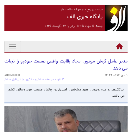
نیست بر لوح دلم جز الف قامت یار
پایگاه خبری الف
جمعه ۱۶ مرداد ۱۴۰۵ برابر با ۰۷ آگوست ۲۰۲۶
مدیر عامل کرمان موتور: ایجاد رقابت واقعی صنعت خودرو را نجات
می دهد
۹ مهر ۱۴۰۴، ۱۴:۴۱
4040709080
۲ نظر، ۰ در صف انتشار و ۰ تکراری یا غیرقابل انتشار
بلاتکلیفی و عدم وجود راهبرد مشخص، اصلی‌ترین چالش صنعت خودروسازی کشور
می باشد.