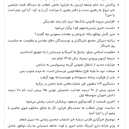
واکنش تند امام جمعه اردبیل به خرازی/ عاملی خطاب به دستگاه قضا: شخصی
خبر دروغ به رهبری بست و دفتر رهبری با صراحت آن را رد کرد، آیا این جرم است
یا خیر؟
افزایش سپرده قانونی بانک‌ها؛ ترمز تازه رشد نقدینگی
نشست خبری رئیس‌جمهور فردا برگزار می‌شود
متن کامل توافق مکه؛ اردوغان و مقامات سعودی چه گفتند؟
بیانیه دبیرکل مجمع خبرنگاران و نویسندگان دفاع مقدس و مقاومت به مناسبت
روز خبرنگار
مقاومت اسلامی عراق: پاسخ به آمریکا و عربستان را به تعویق انداختیم
نتیجه آزمون ورودی سمپاد سال ۱۴۰۵ اعلام شد
جزئیات جدید از انتقال نجومی گزینه پرسپولیس به نساجی
صنعاء: نبرد ما علیه طرح سلطه‌جویی عربستان است، نه مردم جنوب یمن
باید از ظرفیت رسانه مسئولانه و هوشمندانه بهره گرفت
دستگیری ۱۰۴ مظنون طی عملیات‌هایی علیه داعش در ترکیه
صدور بیش از ۹۰ درصد هدایت تحصیلی نهمی ها/ پیش ثبت نام ۷۰ درصد
دانش اموزان متوسطه اول
آخرین قسمت از گفت‌وگوی مسعود پزشکیان امشب پخش می‌شود
نماینده تهران خطاب به محمدباقر خرازی: اگر به شلاق محکوم شوی حاضرم با
وضو آن را اجرا کنم!
توضیح خبرگزاری فارس درباره خبر انتصاب محسن رضایی به دبیری شعام
وزیر خزانه داری آمریکا: شاید امروز یا فردا، شاهد دستیابی به یک توافق، شامل