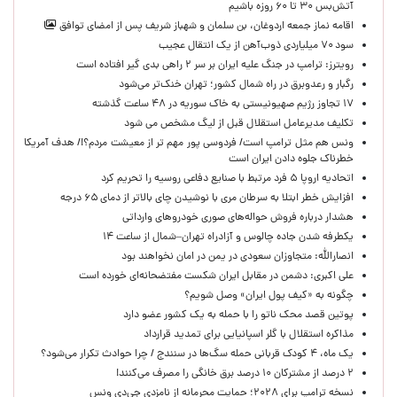
آتش‌بس ۳۰ تا ۶۰ روزه باشیم
اقامه نماز جمعه اردوغان، بن ‌سلمان و شهباز شریف پس از امضای توافق
سود ۷۰ میلیاردی ذوب‌آهن از یک انتقال عجیب
رویترز: ترامپ در جنگ علیه ایران بر سر ۲ راهی بدی گیر افتاده است
رگبار و رعدوبرق در راه شمال کشور؛ تهران خنک‌تر می‌شود
۱۷ تجاوز رژیم صهیونیستی به خاک سوریه در ۴۸ ساعت گذشته
تکلیف مدیرعامل استقلال قبل از لیگ مشخص می شود
ونس هم مثل ترامپ است/ فردوسی پور مهم تر از معیشت مردم؟!/ هدف آمریکا
خطرناک جلوه دادن ایران است
اتحادیه اروپا ۵ فرد مرتبط با صنایع دفاعی روسیه را تحریم کرد
افزایش خطر ابتلا به سرطان مری با نوشیدن چای بالاتر از دمای ۶۵ درجه
هشدار درباره فروش حواله‌های صوری خودروهای وارداتی
یکطرفه شدن جاده چالوس و آزادراه تهران–شمال از ساعت ۱۴
انصارالله: متجاوزان سعودی در یمن در امان نخواهند بود
علی اکبری: دشمن در مقابل ایران شکست مفتضحانه‌ای خورده است
چگونه به «کیف پول ایران» وصل شویم؟
پوتین قصد محک ناتو را با حمله به یک کشور عضو دارد
مذاکره استقلال با گلر اسپانیایی برای تمدید قرارداد
یک ماه، ۴ کودک قربانی حمله سگ‌ها در سنندج / چرا حوادث تکرار می‌شود؟
۲ درصد از مشترکان ۱۰ درصد برق خانگی را مصرف می‌کنند!
نسخه ترامپ برای ۲۰۲۸؛ حمایت محرمانه از نامزدی جی‌دی ونس