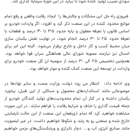
سودی نصیب تولید کننده شود تا بیاید در این حوزه سرمایه گذاری کند.
فیروزی راه حل این مشکلات و چالش‌ها را ایجاد رقابت واقعی و رفع تمام
موانع محدود کننده در این صنعت ذکر کرد و افزود: اگر واردات خودرو بر
اساس قانون با تعرفه معقول و پایه حدود ٣۵ تا ۴٠ درصد و قطعات با
تعرفه حدود ٢۵ تا ٣٠ درصد انجام شود، در نهایت نقش یکسان سازی
میان محیط کسب و کار داخل و خارج برقرار می‌شود. البته این امر برای
امسال نیز نیازمند مصوبه شورای عالی هماهنگی سران قوا خواهد بود.
همچنین تخصیص ٢۵ الی ٣٠ درصد از سهمیه ارز کل صنعت خودرو برای
واردات در توسعه این صنعت کمک کننده و موثر خواهد بود.
وی ادامه داد: انتظار می رود دولت، وزارت صمت و سایر نهادها در
موضوعاتی مانند استانداردهای محصول و مسائلی از این قبیل، برخورد
یکسان داشته و در کنار آن تمام محدودیت‌های تولید کنندگان خودرو از
جمله قیمت گذاری را حذف و شرایط رقابت را فراهم سازند. در این صورت
مشاهده خواهید کرد که تمام ذی‌نفعان این صنعت از این حالت نارضایتی
خارج شده و صنعتی رو به رشد و شکوفا خواهیم داشت. در غیر اینصورت
مانند صنایع انرژی، آب و... دچار ناترازی و ورشکستگی‌های مزمن خواهیم