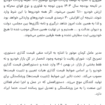
فیروزی با اشاره به توقف واردات خودرو توضیح داد: تعرفه واردات خودرو
در لایحه بودجه سال ١۴٠۴ بدون توجه به فناوری و نوع قوای محرکه و
ارزش خودرو ١٠٠% تعیین می‌شود. اگر همه خودرو‌ها با این شرط وارد
شوند، نتیجه آن افزایش ۴٠ درصدی قیمت خودروهای وارداتی خواهد بود
و لذا به همین علت امروز شاهد درگیری و نامه نگاری‌ها بین مجلس، دولت
و دیوان عدالت و ... هستیم و در نهایت همین مسائل موجب شده تا هیچ
خودرویی ثبت سفارش نشده و همه طرفین متضرر می‌شوند.
مدیر عامل کرمان موتور با اشاره به اثرات منفی قیمت گذاری دستوری،
تصریح کرد: شورای رقابت با توجیه وجود انحصار در کلِ بازار خودرو و نه
فقط بخشی از بازار، در بهمن ١۴٠١ وارد شده و دستورالعمل قیمت گذاری
خودرو را بر اساس ضوابط قیمت گذاری هیات تعیین و تثبیت قیمت‌ها
مصوب می‌کند. تحت تاثیر این ضوابط (تثبیت قیمت‌ها) ورشکستگی برای
تولید کنندگان موج می‌زند. دستورالعملی که در عمل و اجرا تمام فعالان
این صنعت را به مرز ورشکستگی و تعدیل نیرو رسانده است، حتما ایراد
دارد.