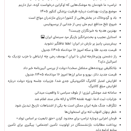
ترامپ: ما خودمان به موشک‌هایی که اوکراین درخواست کرده، نیاز داریم
موضع وزارت بهداشت درباره ظرفیت پزشکی کنکور ۱۴۰۵
باد و گردوخاک در بخش‌هایی از کشور/ دریای مازندران مواج است
شروع تلخ مدافع تیم ملی پس از جدایی از پرسپولیس
بهترین هدیه به خبرنگاران چیست؟
استایل عجیب و بحث‌برانگیز بازیگر مرد سینمای ایران
پیش‌بینی پاییز پر بارش در ایران؛ لطفا غافلگیر نشوید
قیمت جدید طلا و سکه امروز ۱۶ مردادماه ۱۴۰۵/ جدول
راز دشمنی وزیرخارجه لبنان با ایران / یوسف رجی چه ارتباطی با حزب نزدیک به
اسرائیل دارد؟
بلاتکلیفی پرونده‌های مشاغل سخت/ دولت از بررسی آیین‌نامه خبر داد
قیمت جدید دلار، یورو و سایر ارزها امروز ۱۶ مردادماه ۱۴۰۵/ جدول
افزایش اعتبار کالابرگ الکترونیکی جدی شد/ جزییات جلسه ویژه دولت درباره
افزایش مبلغ کالابرگ
سامانه ضد موشکی لیزری؛ از بلوف سیاسی تا واقعیت میدانی
جزئیات ثبت ادعا، تهیه نقشه UTM و ارائه مادر سند اعلام شد
تلگراف: جنگ علیه ایران ممکن است به یکی از اشتباهات تاریخ تبدیل شود
خطر پنهان التهاب لثه برای استخوان‌ها
فرمان اجرایی دوباره ترامپ برای محدود کردن «حق تابعیت بر اساس تولد»
پرداخت مطالبات بازنشستگان در اولویت تأمین اجتماعی؛ پیگیری برای تأمین
منابع ادامه دارد