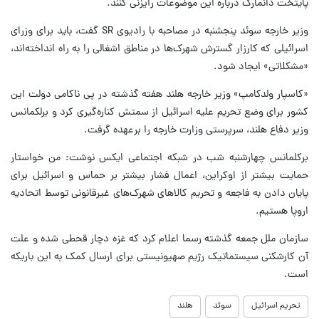
پایتخت دانمارک درباره این موضوعات رایزنی کنند.
وزیر خارجه سوئد پنجشنبه در مصاحبه با رادیوی SR گفت، باید برای وزرای
اسرائیلی که کارزار گسترش شهرک‌ها در مناطق اشغالی را به راه انداخته‌اند،
«مشکلاتی» ایجاد شود.
«کاسپار ولدکامپ» وزیر خارجه هلند هفته گذشته در پی ناکامی دولت این
کشور برای وضع تحریم علیه اسرائیل از سمتش کناره‌گیری کرد و برلکمانس
وزیر دفاع هلند، سرپرستی وزارت خارجه را برعهده گرفت.
برکلمانس چهارشنبه شب در شبکه اجتماعی ایکس نوشت: من خواستار
حمایت بیشتر از اوکراین، اعمال فشار بیشتر بر حماس و اسرائیل برای
پایان دادن به فاجعه و تحریم کالاهای شهرک‌های غیرقانونی توسط اتحادیه
اروپا هستیم.
سازمان ملل جمعه گذشته رسما اعلام کرد که غزه دچار قحطی شده و علت
آن کارشکنی سیستماتیک رژیم صهیونیستی برای ارسال کمک به این باریکه
است.
تحریم اسرائیل
سوئد
هلند