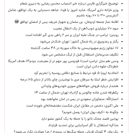
توضیح خبرگزاری فارس درباره خبر انتصاب محسن رضایی به دبیری شعام
وزیر خزانه داری آمریکا: شاید امروز یا فردا، شاهد دستیابی به یک توافق، شامل
آتش‌بس ۳۰ تا ۶۰ روزه باشیم
اقامه نماز جمعه اردوغان، بن ‌سلمان و شهباز شریف پس از امضای توافق
سود ۷۰ میلیاردی ذوب‌آهن از یک انتقال عجیب
رویترز: ترامپ در جنگ علیه ایران بر سر ۲ راهی بدی گیر افتاده است
رگبار و رعدوبرق در راه شمال کشور؛ تهران خنک‌تر می‌شود
۱۷ تجاوز رژیم صهیونیستی به خاک سوریه در ۴۸ ساعت گذشته
تکلیف مدیرعامل استقلال قبل از لیگ مشخص می شود
ونس هم مثل ترامپ است/ فردوسی پور مهم تر از معیشت مردم؟!/ هدف آمریکا
خطرناک جلوه دادن ایران است
اتحادیه اروپا ۵ فرد مرتبط با صنایع دفاعی روسیه را تحریم کرد
افزایش خطر ابتلا به سرطان مری با نوشیدن چای بالاتر از دمای ۶۵ درجه
هشدار درباره فروش حواله‌های صوری خودروهای وارداتی
یکطرفه شدن جاده چالوس و آزادراه تهران–شمال از ساعت ۱۴
انصارالله: متجاوزان سعودی در یمن در امان نخواهند بود
علی اکبری: دشمن در مقابل ایران شکست مفتضحانه‌ای خورده است
چگونه به «کیف پول ایران» وصل شویم؟
پوتین قصد محک ناتو را با حمله به یک کشور عضو دارد
مذاکره استقلال با گلر اسپانیایی برای تمدید قرارداد
یک ماه، ۴ کودک قربانی حمله سگ‌ها در سنندج / چرا حوادث تکرار می‌شود؟