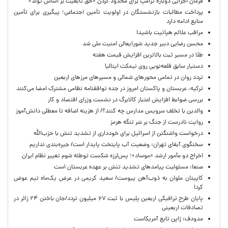
فرمان اجرایی دوباره ترامپ برای محدود کردن «حق تابعیت بر اساس تولد»
پرداخت مطالبات بازنشستگان در اولویت تأمین اجتماعی؛ پیگیری برای تأمین
منابع ادامه دارد
مراقب علائم هپاتیت باشید!
محسن رضایی دبیر جدید شورایعالی امنیت ملی شد
طلا در مسیر ثبت بالاترین افزایش قیمت هفته
دستیار سابق قلعه‌نویی روی نیمکت ایتالیا
تردد روان در تمامی محورهای شمالی و مسیرهای مرزهای اربعین
ترکیه، عربستان و پاکستان امروز در جده توافقنامه نظامی مشترک امضا می‌کنند
بررسی ضوابط افزایش اعتبار کالابرگ در نشست وزرای اقتصاد و کار
والدین با تخلف سرویس مدارس چه کنند؟/ از هزینه اضافه تا معطلی دانش‌آموز
روایت نادرست از جنگ بر سَر تنگه هرمز
درخواست واشنگتن از اسرائیل برای خودداری از تشدید تنش با حزب‌الله
سخنگوی آبفای تهران: وضعیت آب پایتخت پایدار است/ جیره‌بندی نداریم
اخراج دو مأمور ارشد «موساد»؛ پس‌لرزه شکست توطئه شوم تغییر نظام ایران
صنعا: مسئولیت پیامدهای تشدید تنش بر عهده عربستان است
کاپیتان ملوان به ذوب‌آهن پیوست/ سعید کریمی در عرض یک‌ماه تیم عوض
کرد!
پایان طرح ترافیکی اربعین پلیس با ثبت ۶۷ میلیون تردد/جان باختن ۲۴ زائر در
تصادفات اربعینی
مدودف: ژاپن تابع آمریکاست