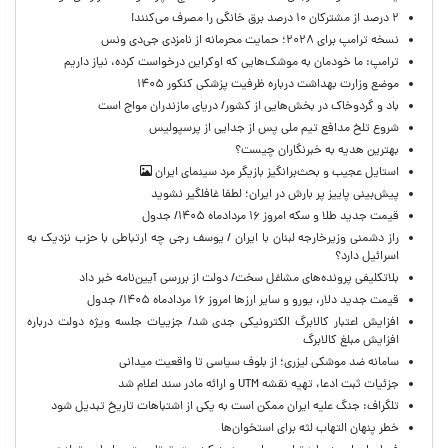
۲ درصد از مشترکان ۱۰ درصد برق خانگی را مصرف می‌کنند!
نسخه ترامپ برای ۲۰۲۸؛ حمایت محرمانه از نامزدی جی‌دی ونس
ترامپ: ما خودمان به موشک‌هایی که اوکراین درخواست کرده، نیاز داریم
موضع وزارت بهداشت درباره ظرفیت پزشکی کنکور ۱۴۰۵
باد و گردوخاک در بخش‌هایی از کشور/ دریای مازندران مواج است
شروع تلخ مدافع تیم ملی پس از جدایی از پرسپولیس
بهترین هدیه به خبرنگاران چیست؟
استایل عجیب و بحث‌برانگیز بازیگر مرد سینمای ایران
پیش‌بینی پاییز پر بارش در ایران؛ لطفا غافلگیر نشوید
قیمت جدید طلا و سکه امروز ۱۶ مردادماه ۱۴۰۵/ جدول
راز دشمنی وزیرخارجه لبنان با ایران / یوسف رجی چه ارتباطی با حزب نزدیک به
اسرائیل دارد؟
بلاتکلیفی پرونده‌های مشاغل سخت/ دولت از بررسی آیین‌نامه خبر داد
قیمت جدید دلار، یورو و سایر ارزها امروز ۱۶ مردادماه ۱۴۰۵/ جدول
افزایش اعتبار کالابرگ الکترونیکی جدی شد/ جزییات جلسه ویژه دولت درباره
افزایش مبلغ کالابرگ
سامانه ضد موشکی لیزری؛ از بلوف سیاسی تا واقعیت میدانی
جزئیات ثبت ادعا، تهیه نقشه UTM و ارائه مادر سند اعلام شد
تلگراف: جنگ علیه ایران ممکن است به یکی از اشتباهات تاریخ تبدیل شود
خطر پنهان التهاب لثه برای استخوان‌ها