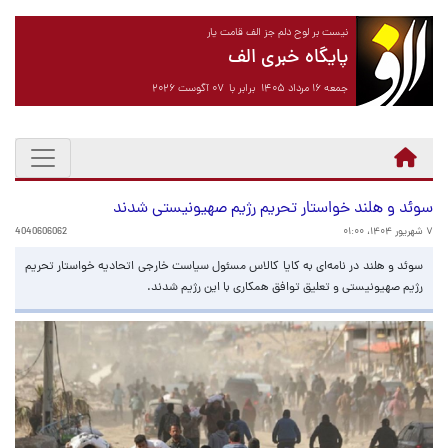
نیست بر لوح دلم جز الف قامت یار
پایگاه خبری الف
جمعه ۱۶ مرداد ۱۴۰۵ برابر با ۰۷ آگوست ۲۰۲۶
سوئد و هلند خواستار تحریم رژیم صهیونیستی شدند
۷ شهریور ۱۴۰۴، ۰۱:۰۰
4040606062
سوئد و هلند در نامه‌ای به کایا کالاس مسئول سیاست خارجی اتحادیه خواستار تحریم
رژیم صهیونیستی و تعلیق توافق همکاری با این رژیم شدند.