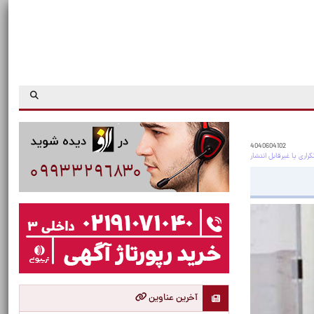
4040604102
آخرین عناوین