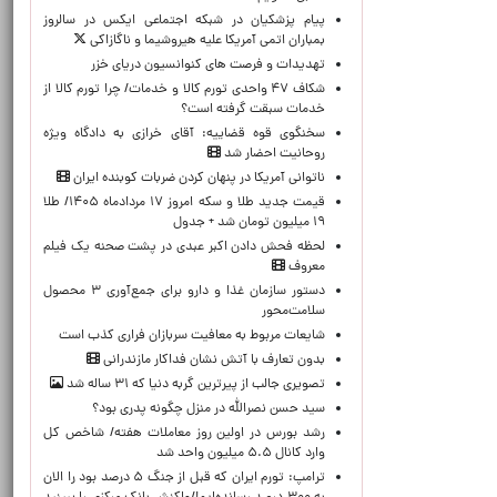
پیام پزشکیان در شبکه اجتماعی ایکس در سالروز
بمباران اتمی آمریکا علیه هیروشیما و ناگازاکی
تهدیدات و فرصت های کنوانسیون دریای خزر
شکاف ۴۷ واحدی تورم کالا و خدمات/ چرا تورم کالا از
خدمات سبقت گرفته است؟
سخنگوی قوه قضاییه: آقای خرازی به دادگاه ویژه
روحانیت احضار شد
ناتوانی آمریکا در پنهان کردن ضربات کوبنده ایران
قیمت جدید طلا و سکه امروز ۱۷ مردادماه ۱۴۰۵/ طلا
۱۹ میلیون تومان شد + جدول
لحظه‌ فحش دادن اکبر عبدی در پشت صحنه یک فیلم
معروف
دستور سازمان غذا و دارو برای جمع‌آوری ۳ محصول
سلامت‌محور
شایعات مربوط به معافیت سربازان فراری کذب است
بدون تعارف با آتش نشان فداکار مازندرانی
تصویری جالب از پیرترین گربه دنیا که ۳۱ ساله شد
سید حسن نصرالله در منزل چگونه پدری بود؟
رشد بورس در اولین روز معاملات هفته/ شاخص کل
وارد کانال ۵.۵ میلیون واحد شد
ترامپ: تورم ایران که قبل از جنگ ۵ درصد بود را الان