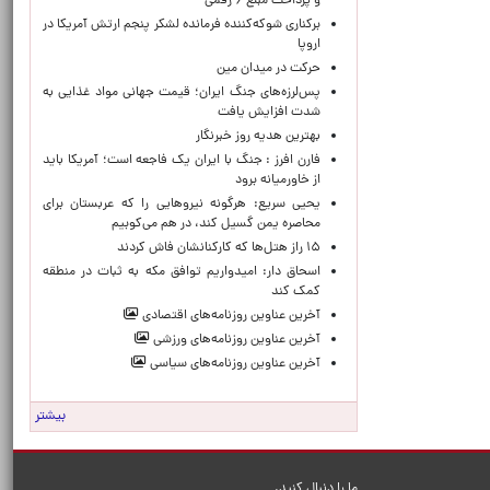
و پرداخت مبلغ ۶ رقمی
برکناری شوکه‌کننده فرمانده لشکر پنجم ارتش آمریکا در
اروپا
حركت در ميدان مين
پس‌لرزه‌های جنگ ایران؛ قیمت جهانی مواد غذایی به
شدت افزایش یافت
بهترین هدیه روز خبرنگار
فارن افرز : جنگ با ایران یک فاجعه است؛ آمریکا باید
از خاورمیانه برود
یحیی سریع: هرگونه نیروهایی را که عربستان برای
محاصره یمن گسیل کند، در هم می‌کوبیم
۱۵ راز هتل‌ها که کارکنانشان فاش کردند
اسحاق دار: امیدواریم توافق مکه به ثبات در منطقه
کمک کند
آخرین عناوین روزنامه‌های اقتصادی
آخرین عناوین روزنامه‌های ورزشی
آخرین عناوین روزنامه‌های سیاسی
بیشتر
ما را دنبال کنید.