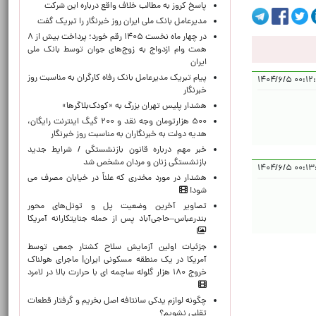
پاسخ کروز به مطالب خلاف واقع درباره این شرکت
مدیرعامل بانک ملی ایران روز خبرنگار را تبریک گفت
در چهار ماه نخست ۱۴۰۵ رقم خورد؛ پرداخت بیش از ۸
همت وام ازدواج به زوج‌های جوان توسط بانک ملی
ایران
پیام تبریک مدیرعامل بانک رفاه کارگران به مناسبت روز
۰۰:۱۲:۴۶ ۱۴
خبرنگار
هشدار پلیس تهران بزرگ به «کودک‌بلاگرها»
۵۰۰ هزارتومان وجه نقد و ۲۰۰ گیگ اینترنت رایگان،
هدیه دولت به خبرنگاران به مناسبت روز خبرنگار
خبر مهم درباره قانون بازنشستگی / شرایط جدید
بازنشستگی زنان و مردان مشخص شد
۰۰:۱۳:۳۳ ۱
هشدار در مورد مخدری که علناً در خیابان مصرف می
شود!
تصاویر آخرین وضعیت پل و تونل‌های محور
بندرعباس–حاجی‌آباد پس از حمله جنایتکارانه آمریکا
جزئیات اولین آزمایش سلاح کشتار جمعی توسط
آمریکا در یک منطقه مسکونی ایران| ماجرای هولناک
خروج ۱۸۰ هزار گلوله ساچمه ای با حرارت بالا در لامرد
چگونه لوازم یدکی سانتافه اصل بخریم و گرفتار قطعات
تقلبی نشویم؟