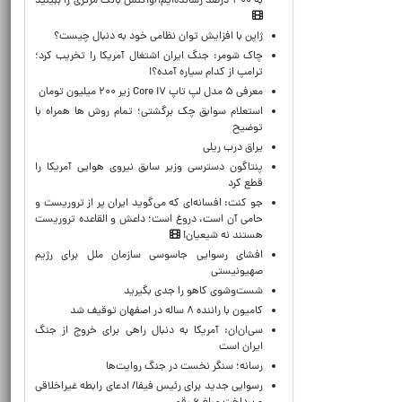
به ۳۰۰ درصد رسانده‌ایم!/واکنش بانک مرکزی را ببینید
ژاپن با افزایش توان نظامی خود به دنبال چیست؟
چاک شومر: جنگ ایران اشتغال آمریکا را تخریب کرد؛
ترامپ از کدام سیاره آمده؟!
معرفی ۵ مدل لپ تاپ Core i۷ زیر ۲۰۰ میلیون تومان
استعلام سوابق چک برگشتی؛ تمام روش ها همراه با
توضیح
یراق درب ریلی
پنتاگون دسترسی وزیر سابق نیروی هوایی آمریکا را
قطع کرد
جو کنت: افسانه‌ای که می‌گوید ایران پر از تروریست و
حامی آن است، دروغ است؛ داعش و القاعده تروریست
هستند نه شیعیان!
افشای رسوایی جاسوسی سازمان ملل برای رژیم
صهیونیستی
شست‌وشوی کاهو را جدی بگیرید
کامیون با راننده ۸ ساله در اصفهان توقیف شد
سی‌ان‌ان: آمریکا به دنبال راهی برای خروج از جنگ
ایران است
رسانه؛ سنگر نخست در جنگ روایت‌ها
رسوایی جدید برای رئیس فیفا/ ادعای رابطه غیراخلاقی