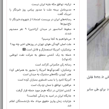
ترکیه: توافق مکه علیه ایران نیست
مدیرعامل بیمه ملت با صدور پیامی روز خبرنگار را
تبریک گفت
رسانه‌های ایران در بن‌بست اعتماد/ از شهروندخبرنگار تا
باج‌نیوزها
سقوط آسانسور در میدان آرژانتین/ ۹ نفر مصدوم
شدند
می‌خواهیم به کجا برسیم؟
علت اصلی آلودگی هوای تهران در روزهای اخیر چه بود؟
پزشکیان: آمریکا استعمارگر و قاتل است
حمله به یک کشتی متعلق به شرکت نفت ابوظبی
(ادنوک)
رسانه رکن حکمرانی کارآمد است
پزشکیان: گفت‌وگوها آمریکا را مجبور به همراهی کرد/
هنر، آوردن نگاه‌های مشترک به میدان است
به گزارش فارس، نتایج آزمون کتبی استخدامی وزارت آموزش و پرورش از طریق سامانه آزمون سازمان جهاد دانشگاهی به نشانی hrtc.ir قابل
آمریکا لامرد را با بمب فسفری بمباران کرده است
عراقچی: توافق با عمان نزدیک است
وز پنج‌شنبه ۶ شهریور با مراجعه به سامانه My.medu.ir‌ آمادگی خود برای طی سایر
کشتی اماراتی در تنگه هرمز مورد حمله قرار گرفت
جایگاه ایران در امید به زندگی کجاست؟
جزئیات زمان واریز حقوق مرداد ماه بازنشستگان اعلام
شد