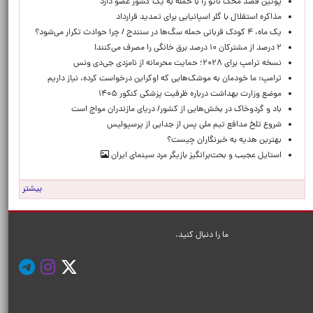
پوتین قصد محک ناتو را با حمله به یک کشور عضو دارد
مذاکره استقلال با گلر اسپانیایی برای تمدید قرارداد
یک ماه، ۴ کودک قربانی حمله سگ‌ها در سنندج / چرا حوادث تکرار می‌شود؟
۲ درصد از مشترکان ۱۰ درصد برق خانگی را مصرف می‌کنند!
نسخه ترامپ برای ۲۰۲۸؛ حمایت محرمانه از نامزدی جی‌دی ونس
ترامپ: ما خودمان به موشک‌هایی که اوکراین درخواست کرده، نیاز داریم
موضع وزارت بهداشت درباره ظرفیت پزشکی کنکور ۱۴۰۵
باد و گردوخاک در بخش‌هایی از کشور/ دریای مازندران مواج است
شروع تلخ مدافع تیم ملی پس از جدایی از پرسپولیس
بهترین هدیه به خبرنگاران چیست؟
استایل عجیب و بحث‌برانگیز بازیگر مرد سینمای ایران
بیشتر
ما را دنبال کنید.