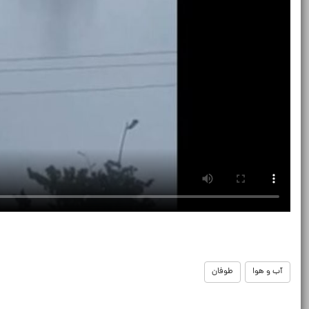
آب و هوا
طوفان