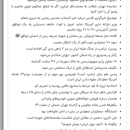
آخرین قسمت از گفت‌وگوی مسعود پزشکیان امشب پخش می‌شود
نماینده تهران خطاب به محمدباقر خرازی: اگر به شلاق محکوم شوی حاضرم با
وضو آن را اجرا کنم!
توضیح خبرگزاری فارس درباره خبر انتصاب محسن رضایی به دبیری شعام
وزیر خزانه داری آمریکا: شاید امروز یا فردا، شاهد دستیابی به یک توافق،
شامل آتش‌بس ۳۰ تا ۶۰ روزه باشیم
اقامه نماز جمعه اردوغان، بن ‌سلمان و شهباز شریف پس از امضای توافق
سود ۷۰ میلیاردی ذوب‌آهن از یک انتقال عجیب
رویترز: ترامپ در جنگ علیه ایران بر سر ۲ راهی بدی گیر افتاده است
رگبار و رعدوبرق در راه شمال کشور؛ تهران خنک‌تر می‌شود
۱۷ تجاوز رژیم صهیونیستی به خاک سوریه در ۴۸ ساعت گذشته
تکلیف مدیرعامل استقلال قبل از لیگ مشخص می شود
ونس هم مثل ترامپ است/ فردوسی پور مهم تر از معیشت مردم؟!/ هدف
آمریکا خطرناک جلوه دادن ایران است
اتحادیه اروپا ۵ فرد مرتبط با صنایع دفاعی روسیه را تحریم کرد
افزایش خطر ابتلا به سرطان مری با نوشیدن چای بالاتر از دمای ۶۵ درجه
هشدار درباره فروش حواله‌های صوری خودروهای وارداتی
یکطرفه شدن جاده چالوس و آزادراه تهران–شمال از ساعت ۱۴
انصارالله: متجاوزان سعودی در یمن در امان نخواهند بود
علی اکبری: دشمن در مقابل ایران شکست مفتضحانه‌ای خورده است
چگونه به «کیف پول ایران» وصل شویم؟