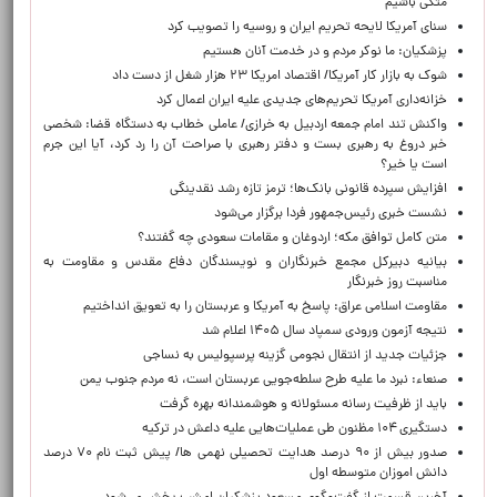
متکی باشیم
سنای آمریکا لایحه تحریم ایران و روسیه را تصویب کرد
پزشکیان: ما نوکر مردم و در خدمت آنان هستیم
شوک به بازار کار آمریکا/ اقتصاد امریکا ۲۳ هزار شغل از دست داد
خزانه‌داری آمریکا تحریم‌های جدیدی علیه ایران اعمال کرد
واکنش تند امام جمعه اردبیل به خرازی/ عاملی خطاب به دستگاه قضا: شخصی
خبر دروغ به رهبری بست و دفتر رهبری با صراحت آن را رد کرد، آیا این جرم
است یا خیر؟
افزایش سپرده قانونی بانک‌ها؛ ترمز تازه رشد نقدینگی
نشست خبری رئیس‌جمهور فردا برگزار می‌شود
متن کامل توافق مکه؛ اردوغان و مقامات سعودی چه گفتند؟
بیانیه دبیرکل مجمع خبرنگاران و نویسندگان دفاع مقدس و مقاومت به
مناسبت روز خبرنگار
مقاومت اسلامی عراق: پاسخ به آمریکا و عربستان را به تعویق انداختیم
نتیجه آزمون ورودی سمپاد سال ۱۴۰۵ اعلام شد
جزئیات جدید از انتقال نجومی گزینه پرسپولیس به نساجی
صنعاء: نبرد ما علیه طرح سلطه‌جویی عربستان است، نه مردم جنوب یمن
باید از ظرفیت رسانه مسئولانه و هوشمندانه بهره گرفت
دستگیری ۱۰۴ مظنون طی عملیات‌هایی علیه داعش در ترکیه
صدور بیش از ۹۰ درصد هدایت تحصیلی نهمی ها/ پیش ثبت نام ۷۰ درصد
دانش اموزان متوسطه اول