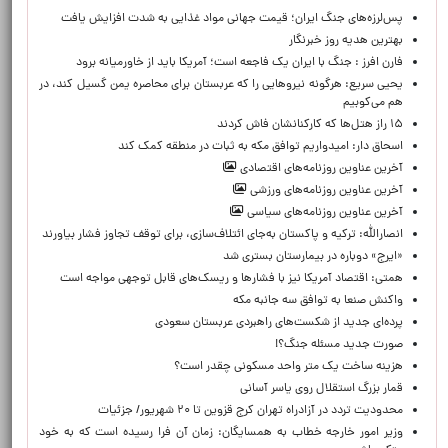
پس‌لرزه‌های جنگ ایران؛ قیمت جهانی مواد غذایی به شدت افزایش یافت
بهترین هدیه روز خبرنگار
فارن افرز : جنگ با ایران یک فاجعه است؛ آمریکا باید از خاورمیانه برود
یحیی سریع: هرگونه نیروهایی را که عربستان برای محاصره یمن گسیل کند، در
هم می‌کوبیم
۱۵ راز هتل‌ها که کارکنانشان فاش کردند
اسحاق دار: امیدواریم توافق مکه به ثبات در منطقه کمک کند
آخرین عناوین روزنامه‌های اقتصادی
آخرین عناوین روزنامه‌های ورزشی
آخرین عناوین روزنامه‌های سیاسی
انصارالله: ترکیه و پاکستان به‌جای ائتلاف‌سازی، برای توقف تجاوز فشار بیاورند
«ایرج» دوباره در بیمارستان بستری شد
همتی: اقتصاد آمریکا نیز با فشارها و ریسک‌های قابل توجهی مواجه است
واکنش صنعا به توافق سه جانبه مکه
پرده‌ای جدید از شکست‌های راهبردی عربستان سعودی
صورت جدید مسئله جنگ؟!
هزینه ساخت یک متر واحد مسکونی چقدر است؟
قمار بزرگ استقلال روی یاسر آسانی
محدودیت تردد در آزادراه تهران کرج قزوین تا ۲۰ شهریور/ جزئیات
وزیر امور خارجه خطاب به همسایگان: زمان آن فرا رسیده است که به خود