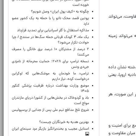
خورده است
چگونه به «کیف پول ایران» وصل شویم؟
اومت، می‌تواند
پوتین قصد محک ناتو را با حمله به یک کشور عضو
دارد
مذاکره استقلال با گلر اسپانیایی برای تمدید قرارداد
ی‌تواند زمینه
یک ماه، ۴ کودک قربانی حمله سگ‌ها در سنندج / چرا
حوادث تکرار می‌شود؟
۲ درصد از مشترکان ۱۰ درصد برق خانگی را مصرف
می‌کنند!
نسخه ترامپ برای ۲۰۲۸؛ حمایت محرمانه از نامزدی
ذشته نشان داده
جی‌دی ونس
ترامپ: ما خودمان به موشک‌هایی که اوکراین
دیه اروپا، یعنی
درخواست کرده، نیاز داریم
موضع وزارت بهداشت درباره ظرفیت پزشکی کنکور
۱۴۰۵
ر این صورت، هر
باد و گردوخاک در بخش‌هایی از کشور/ دریای مازندران
مواج است
شروع تلخ مدافع تیم ملی پس از جدایی از پرسپولیس
بهترین هدیه به خبرنگاران چیست؟
مع برای امنیت و
استایل عجیب و بحث‌برانگیز بازیگر مرد سینمای ایران
 میان مقاومت و