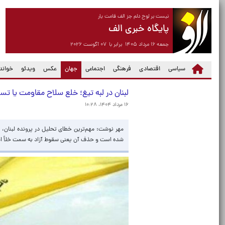
نیست بر لوح دلم جز الف قامت یار
پایگاه خبری الف
جمعه ۱۶ مرداد ۱۴۰۵ برابر با ۰۷ آگوست ۲۰۲۶
(current)
سیاسی
اقتصادی
فرهنگی
اجتماعی
جهان
عکس
ویدئو
خواندن
لبنان در لبه تیغ؛ خلع سلاح مقاومت یا تسل
۱۶ مرداد ۱۴۰۴، ۱۰:۲۸
مهر نوشت: مهم‌ترین خطای تحلیل در پرونده لبنان، 
شده است و حذف آن یعنی سقوط آزاد به سمت خلأ ام