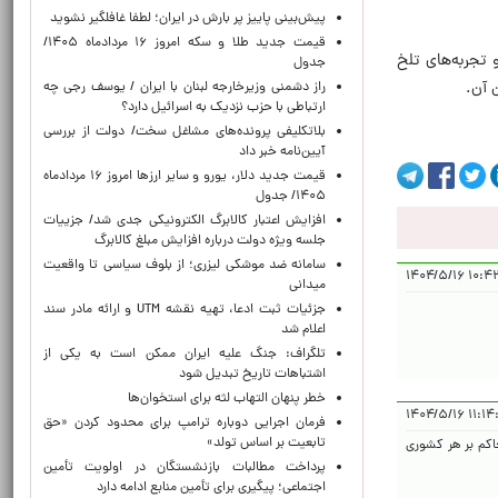
پیش‌بینی پاییز پر بارش در ایران؛ لطفا غافلگیر نشوید
قیمت جدید طلا و سکه امروز ۱۶ مردادماه ۱۴۰۵/
 تجربه‌های تلخ
جدول
 آن.
راز دشمنی وزیرخارجه لبنان با ایران / یوسف رجی چه
ارتباطی با حزب نزدیک به اسرائیل دارد؟
بلاتکلیفی پرونده‌های مشاغل سخت/ دولت از بررسی
آیین‌نامه خبر داد
قیمت جدید دلار، یورو و سایر ارزها امروز ۱۶ مردادماه
۱۴۰۵/ جدول
افزایش اعتبار کالابرگ الکترونیکی جدی شد/ جزییات
جلسه ویژه دولت درباره افزایش مبلغ کالابرگ
سامانه ضد موشکی لیزری؛ از بلوف سیاسی تا واقعیت
۱۰:۴۲:۲۱ ۱۴
میدانی
جزئیات ثبت ادعا، تهیه نقشه UTM و ارائه مادر سند
اعلام شد
تلگراف: جنگ علیه ایران ممکن است به یکی از
اشتباهات تاریخ تبدیل شود
خطر پنهان التهاب لثه برای استخوان‌ها
۱۱:۱۴:۱۰ ۱۴۰
فرمان اجرایی دوباره ترامپ برای محدود کردن «حق
تابعیت بر اساس تولد»
حاکم بر هر کشوری
پرداخت مطالبات بازنشستگان در اولویت تأمین
اجتماعی؛ پیگیری برای تأمین منابع ادامه دارد