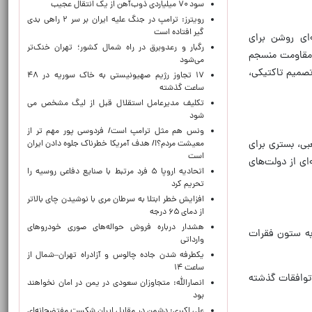
سود ۷۰ میلیاردی ذوب‌آهن از یک انتقال عجیب
رویترز: ترامپ در جنگ علیه ایران بر سر ۲ راهی بدی
گیر افتاده است
‌ای روشن برای
رگبار و رعدوبرق در راه شمال کشور؛ تهران خنک‌تر
ن مقاومت منسجم
می‌شود
صمیم تاکتیکی،
۱۷ تجاوز رژیم صهیونیستی به خاک سوریه در ۴۸
ساعت گذشته
تکلیف مدیرعامل استقلال قبل از لیگ مشخص می
شود
ونس هم مثل ترامپ است/ فردوسی پور مهم تر از
بی، بستری برای
معیشت مردم؟!/ هدف آمریکا خطرناک جلوه دادن ایران
است
ای از دولت‌های
اتحادیه اروپا ۵ فرد مرتبط با صنایع دفاعی روسیه را
تحریم کرد
افزایش خطر ابتلا به سرطان مری با نوشیدن چای بالاتر
از دمای ۶۵ درجه
هشدار درباره فروش حواله‌های صوری خودروهای
 به ستون فقرات
وارداتی
یکطرفه شدن جاده چالوس و آزادراه تهران–شمال از
ساعت ۱۴
 توافقات گذشته
انصارالله: متجاوزان سعودی در یمن در امان نخواهند
بود
علی اکبری: دشمن در مقابل ایران شکست مفتضحانه‌ای