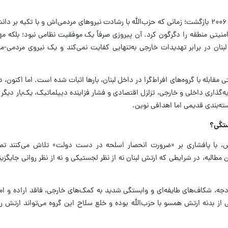
برای درک حساسیت این پرونده، باید به ژوئیه ۲۰۰۶ بازگشت؛ زمانی که حزب‌الله با رشادت نیروهای مردمی‌اش و با تکی
 امنیتی منطقه را دگرگون کرد. آن پیروزی صرفاً یک موفقیت نظامی نبود؛ بلکه مه
ان در برابر تهدیدات خارجی به‌تنهایی کفایت نمی‌کند و یک نیروی مردمی-مق
ذاری داخلی و خارجی، تزلزل اقتصادی و فشار فزاینده دیپلماتیک، یک‌بار دیگر 
ته‌بندی قدیمی اما اهدافی نوین.
ستگی؟
اریس، با پافشاری بر «ضرورت انحصار اسلحه در دست دولت» تلاش می‌کنند ت
ین مطالبه، در شرایطی که ارتش لبنان نه از نظر لجستیکی و نه از نظر روانی جایگزین
دجه، شکاف‌های طایفه‌ای و وابستگی شدید به کمک‌های خارجی، فاقد اراده و ا
ز بدنه ارتش همسو با حزب‌الله بوده و خلع سلاح این گروه می‌تواند ارتش را 