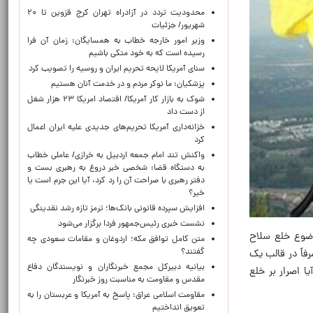
محدودیت تردد در آزادراه تهران کرج قزوین تا ۲۰
شهریور/ جزئیات
وزیر امور خارجه خطاب به همسایگان: زمان آن فرا
رسیده است که به خود متکی باشیم
سنای آمریکا لایحه تحریم ایران و روسیه را تصویب کرد
پزشکیان: ما نوکر مردم و در خدمت آنان هستیم
شوک به بازار کار آمریکا/ اقتصاد امریکا ۲۳ هزار شغل
از دست داد
خزانه‌داری آمریکا تحریم‌های جدیدی علیه ایران اعمال
کرد
واکنش تند امام جمعه اردبیل به خرازی/ عاملی خطاب
به دستگاه قضا: شخصی خبر دروغ به رهبری بست و
دفتر رهبری با صراحت آن را رد کرد، آیا این جرم است یا
خیر؟
افزایش سپرده قانونی بانک‌ها؛ ترمز تازه رشد نقدینگی
نشست خبری رئیس‌جمهور فردا برگزار می‌شود
موضوع خلع سلاح
متن کامل توافق مکه؛ اردوغان و مقامات سعودی چه
گفتند؟
رفاً در قالب یک
بیانیه دبیرکل مجمع خبرنگاران و نویسندگان دفاع
ا اصرار بر خلع
مقدس و مقاومت به مناسبت روز خبرنگار
مقاومت اسلامی عراق: پاسخ به آمریکا و عربستان را به
تعویق انداختیم