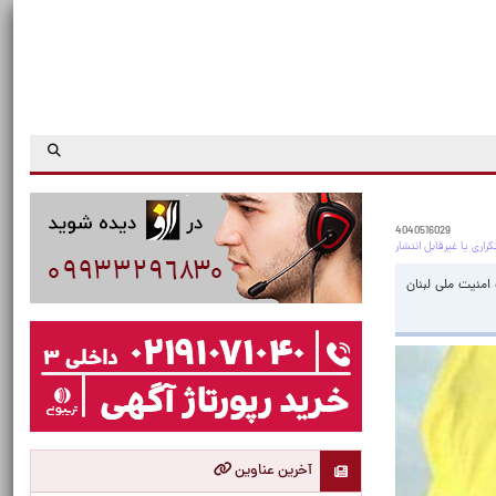
4040516029
امنیت ملی لبنان
آخرین عناوین