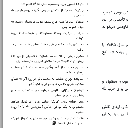
نتیجه آزمون ورودی سمپاد سال ۱۴۰۵ اعلام شد
جزئیات جدید از انتقال نجومی گزینه پرسپولیس به
ه بر دانشی بومی در نبرد
نساجی
ر تأییدی بر این
صنعاء: نبرد ما علیه طرح سلطه‌جویی عربستان است، نه
اومتی می‌تواند
مردم جنوب یمن
باید از ظرفیت رسانه مسئولانه و هوشمندانه بهره
گرفت
این نقش، پس از آن نیز در سوریه، عراق، و حتی مقابله با گروه‌های افراط‌گرا در داخل لبنان، بارها اثبات شده است. اما اکنون، در سال ۲۰۲۵، با
دستگیری ۱۰۴ مظنون طی عملیات‌هایی علیه داعش در
ترکیه
پروژه خلع سلاح
صدور بیش از ۹۰ درصد هدایت تحصیلی نهمی ها/
پیش ثبت نام ۷۰ درصد دانش اموزان متوسطه اول
آخرین قسمت از گفت‌وگوی مسعود پزشکیان امشب
پخش می‌شود
نماینده تهران خطاب به محمدباقر خرازی: اگر به شلاق
صویری معقول و
محکوم شوی حاضرم با وضو آن را اجرا کنم!
ی برای حزب‌الله
توضیح خبرگزاری فارس درباره خبر انتصاب محسن
رضایی به دبیری شعام
وزیر خزانه داری آمریکا: شاید امروز یا فردا، شاهد
مکان ایفای نقش
دستیابی به یک توافق، شامل آتش‌بس ۳۰ تا ۶۰ روزه
باشیم
نیز وارد بحران
اقامه نماز جمعه اردوغان، بن ‌سلمان و شهباز شریف
پس از امضای توافق