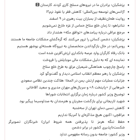
پزشکیان: برادران ما در نیروهای مسلح کاری کردند کارستان
آژانس‌های توسعه بین‌المللی؛ کاهش فقر یا نفوذ نرم؟!
روایت طحان‌نظیف از بمباران بیت رهبری در ۹ اسفند
نتانیاهو: تا زمان خلع سلاح حماس از غزه خارج نمی‌شویم
مرجع عراقی درباره پیامدهای «توافق مکه» هشدار داد
پزشکیان: دشمن کسانی را ترور می‌کنند که گره‌گشای مشکلات جامعه ما هستند
روس‌اتم: در حال بازگرداندن متخصصان به نیروگاه هسته‌ای بوشهر هستیم
بانک رفاه کارگران وارد عرصه بانکداری ارزش‌آفرین شده است
نماینده ای که به دلیل مشکلات مالی موبایلش را فروخت
پاسخ چارچوب هماهنگی شیعیان عراق به طرح خلع سلاح
پزشکیان با رهبر معظم انقلاب اسلامی دیدار و گفت‌وگو کرد
جزئیات عملیات مهم ارتش یمن در المخا؛ هلاکت چندین نظامی سعودی
خبرهایی از «پایتخت ۸» و سریال‌های مهران مدیری و سعید آقاخانی
توضیح وزیر کشور درباره زمان برگزاری انتخابات شوراها
شهید لاریجانی برای بازگشت مجریان و هنرمندان به صداوسیما پیگیر بود
کاهش نسبی دمای تهران از سه‌شنبه
عراقچی: اکنون هیچ مذاکره‌ای با آمریکا نداریم
حفظ تنگه هرمز تا پذیرفتن همه شروط ایران/ خبرنگاران تصویرگر
شکست‌ناپذیری کشور در برابر دشمن
وزیر کشور: جامعه بدون رسانه مفهومی ندارد