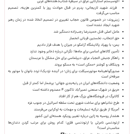
اکوسیستم استارتاپی عراق در سیطره شتاب‌دهنده‌‌های غربی
فرزند شهید لاریجانی: پدرم در قبال حوادث روز با کمترین هزینه، تصمیم
مناسب می‌گرفت
زینی‌وند: در خصوص قانون حجاب تغییری در تصمیم اتخاذ شده در زمان رهبر
شهید ایجاد نشده است
عامل اصلی قتل حمیدرضا رجب‌زاده دستگیر شد
حق انتخاب، نخستین قربانی انحصار
یمن: با پهپاد پالایشگاه آرامکو در جیزان را هدف قرار دادیم
تأمین کالاهای اساسی برای ماه‌ها؛ نگرانی درباره ذخایر وجود ندارد
راهکار جنبش النجباء عراق، دیپلماسی برای حل مشکل با عربستان
ویتکاف و کوشنر «ممکن است» به مسکو بروند
صدورگواهینامه موتورسیکلت برای زنان؛ در آینده نزدیک/ تردد بانوان با موتور به‌
صرفه‌تر است
وضعیت دانشگاه‌های ایران در رتبه‌بندی جهانی؛ پرشمار اما کمتر از قبل
حریق در شهرک صنعتی نصیرآباد تاکنون ۴ مصدوم داشته است
کالابرگ در فروشگاه‌های بزرگ هم از کار افتاد
طرح نتانیاهو برای ساخت شهری تحت سلطه اسرائیل در جنوب غزه
آمریکا از طریق ترکیه تسلیحات و مهمات به اوکراین می‌فرستد
هشدار روسیه به ژاپن درباره تغییر رویکرد هسته‌ای این کشور
ارتودنسی نامرئی یا ارتودنسی فلزی؛ کدام روش برای مرتب کردن دندان‌ها
مناسب‌تر است؟