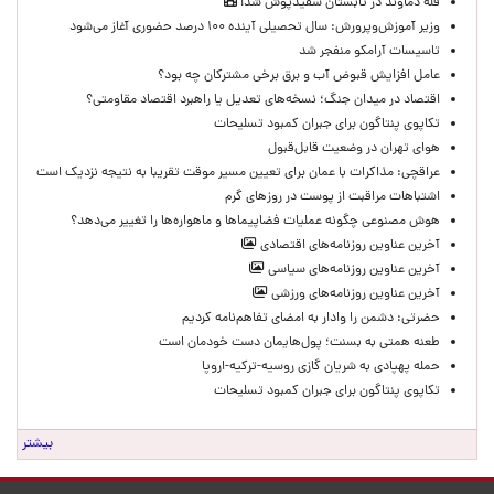
قله دماوند در تابستان سفیدپوش شد!
وزیر آموزش‌وپرورش: سال تحصیلی آینده ۱۰۰ درصد حضوری آغاز می‌شود
تاسیسات آرامکو منفجر شد
عامل افزایش قبوض آب و برق برخی مشترکان چه بود؟
اقتصاد در میدان جنگ؛ نسخه‌های تعدیل یا راهبرد اقتصاد مقاومتی؟
تکاپوی پنتاگون برای جبران کمبود تسلیحات
هوای تهران در وضعیت قابل‌قبول
عراقچی: مذاکرات با عمان برای تعیین مسیر موقت تقریبا به نتیجه نزدیک است
اشتباهات مراقبت از پوست در روزهای گرم
هوش مصنوعی چگونه عملیات فضاپیماها و ماهواره‌ها را تغییر می‌دهد؟
آخرین عناوین روزنامه‌های اقتصادی
آخرین عناوین روزنامه‌های سیاسی
آخرین عناوین روزنامه‌های ورزشی
حضرتی: دشمن را وادار به امضای تفاهم‌نامه کردیم
طعنه همتی به بسنت؛ پول‌هایمان دست خودمان است
حمله پهپادی به شریان گازی روسیه-ترکیه-اروپا
تکاپوی پنتاگون برای جبران کمبود تسلیحات
بیشتر