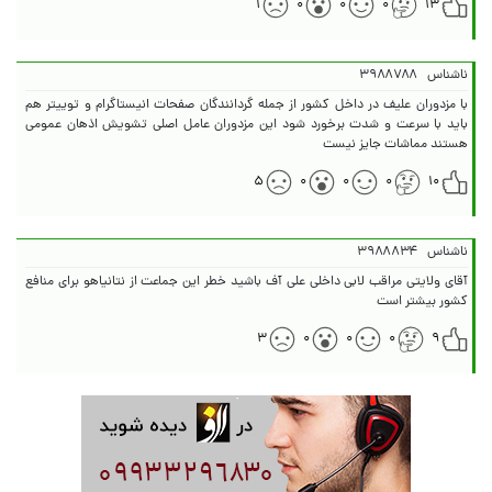
۱
۰
۰
۰
۱۳
ناشناس
۳۹۸۸۷۸۸
با مزدوران علیف در داخل کشور از جمله گردانندگان صفحات انیستاگرام و توییتر هم
باید با سرعت و شدت برخورد شود این مزدوران عامل اصلی تشویش اذهان عمومی
هستند مماشات جایز نیست
۵
۰
۰
۰
۱۰
ناشناس
۳۹۸۸۸۳۴
آقای ولایتی مراقب لابی داخلی علی آف باشید خطر این جماعت از نتانیاهو برای منافع
کشور بیشتر است
۳
۰
۰
۰
۹