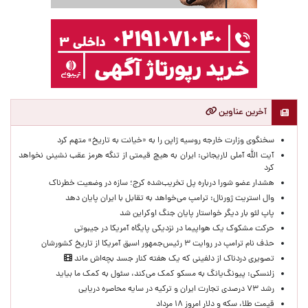
آخرین عناوین
سخنگوی وزارت خارجه روسیه ژاپن را به «خیانت به تاریخ» متهم کرد
آیت الله آملی لاریجانی: ایران به هیچ قیمتی از تنگه هرمز عقب نشینی نخواهد
کرد
هشدار عضو شورا درباره پل تخریب‌شده کرج؛ سازه در وضعیت خطرناک
وال‌ استریت ژورنال: ترامپ می‌خواهد به تقابل با ایران پایان دهد
پاپ لئو بار دیگر خواستار پایان جنگ اوکراین شد
حرکت مشکوک یک هواپیما در نزدیکی پایگاه آمریکا در جیبوتی
حذف نام ترامپ در روایت ۳ رئیس‌جمهور اسبق آمریکا از تاریخ کشورشان
تصویری دردناک از دلفینی که یک هفته کنار جسد بچه‌اش ماند
زلنسکی: پیونگ‌یانگ به مسکو کمک می‌کند، سئول به کمک ما بیاید
رشد ۷۳ درصدی تجارت ایران و ترکیه در سایه محاصره دریایی
قیمت طلا، سکه و دلار امروز ۱۸ مرداد