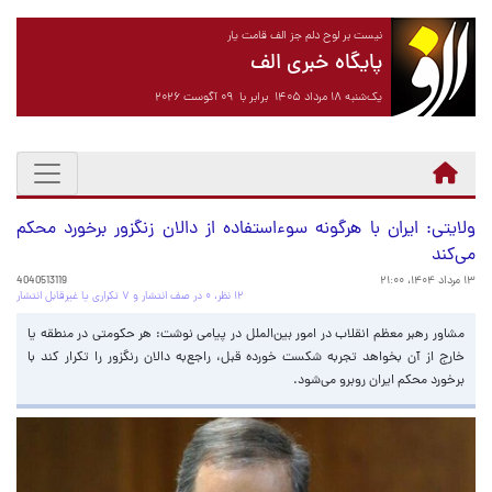
نیست بر لوح دلم جز الف قامت یار
پایگاه خبری الف
یک‌شنبه ۱۸ مرداد ۱۴۰۵ برابر با ۰۹ آگوست ۲۰۲۶
ولایتی: ایران با هرگونه سوءاستفاده از دالان زنگزور برخورد محکم
می‌کند
۱۳ مرداد ۱۴۰۴، ۲۱:۰۰
4040513119
۱۲ نظر، ۰ در صف انتشار و ۷ تکراری یا غیرقابل انتشار
مشاور رهبر معظم انقلاب در امور بین‌الملل در پیامی نوشت: هر حکومتی در منطقه یا
خارج از آن بخواهد تجربه شکست خورده قبل، راجع‌به دالان رنگزور را تکرار کند با
برخورد محکم ایران روبرو می‌شود.