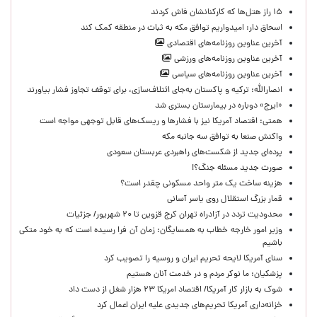
۱۵ راز هتل‌ها که کارکنانشان فاش کردند
اسحاق دار: امیدواریم توافق مکه به ثبات در منطقه کمک کند
آخرین عناوین روزنامه‌های اقتصادی
آخرین عناوین روزنامه‌های ورزشی
آخرین عناوین روزنامه‌های سیاسی
انصارالله: ترکیه و پاکستان به‌جای ائتلاف‌سازی، برای توقف تجاوز فشار بیاورند
«ایرج» دوباره در بیمارستان بستری شد
همتی: اقتصاد آمریکا نیز با فشارها و ریسک‌های قابل توجهی مواجه است
واکنش صنعا به توافق سه جانبه مکه
پرده‌ای جدید از شکست‌های راهبردی عربستان سعودی
صورت جدید مسئله جنگ؟!
هزینه ساخت یک متر واحد مسکونی چقدر است؟
قمار بزرگ استقلال روی یاسر آسانی
محدودیت تردد در آزادراه تهران کرج قزوین تا ۲۰ شهریور/ جزئیات
وزیر امور خارجه خطاب به همسایگان: زمان آن فرا رسیده است که به خود متکی
باشیم
سنای آمریکا لایحه تحریم ایران و روسیه را تصویب کرد
پزشکیان: ما نوکر مردم و در خدمت آنان هستیم
شوک به بازار کار آمریکا/ اقتصاد امریکا ۲۳ هزار شغل از دست داد
خزانه‌داری آمریکا تحریم‌های جدیدی علیه ایران اعمال کرد