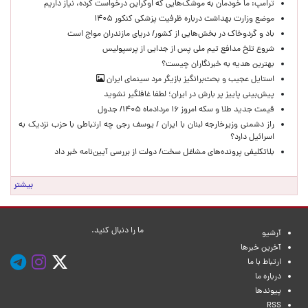
ترامپ: ما خودمان به موشک‌هایی که اوکراین درخواست کرده، نیاز داریم
موضع وزارت بهداشت درباره ظرفیت پزشکی کنکور ۱۴۰۵
باد و گردوخاک در بخش‌هایی از کشور/ دریای مازندران مواج است
شروع تلخ مدافع تیم ملی پس از جدایی از پرسپولیس
بهترین هدیه به خبرنگاران چیست؟
استایل عجیب و بحث‌برانگیز بازیگر مرد سینمای ایران
پیش‌بینی پاییز پر بارش در ایران؛ لطفا غافلگیر نشوید
قیمت جدید طلا و سکه امروز ۱۶ مردادماه ۱۴۰۵/ جدول
راز دشمنی وزیرخارجه لبنان با ایران / یوسف رجی چه ارتباطی با حزب نزدیک به
اسرائیل دارد؟
بلاتکلیفی پرونده‌های مشاغل سخت/ دولت از بررسی آیین‌نامه خبر داد
بیشتر
ما را دنبال کنید.
آرشیو
آخرین خبرها
ارتباط با ما
درباره ما
پیوندها
RSS