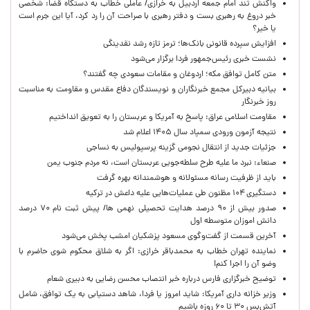
واکنش تند امام جمعه اردبیل به خرازی/ عاملی خطاب به دستگاه قضا: شخصی
خبر دروغ به رهبری بست و دفتر رهبری با صراحت آن را رد کرد، آیا این جرم است
یا خیر؟
افزایش سپرده قانونی بانک‌ها؛ ترمز تازه رشد نقدینگی
نشست خبری رئیس‌جمهور فردا برگزار می‌شود
متن کامل توافق مکه؛ اردوغان و مقامات سعودی چه گفتند؟
بیانیه دبیرکل مجمع خبرنگاران و نویسندگان دفاع مقدس و مقاومت به مناسبت
روز خبرنگار
مقاومت اسلامی عراق: پاسخ به آمریکا و عربستان را به تعویق انداختیم
نتیجه آزمون ورودی سمپاد سال ۱۴۰۵ اعلام شد
جزئیات جدید از انتقال نجومی گزینه پرسپولیس به نساجی
صنعاء: نبرد ما علیه طرح سلطه‌جویی عربستان است، نه مردم جنوب یمن
باید از ظرفیت رسانه مسئولانه و هوشمندانه بهره گرفت
دستگیری ۱۰۴ مظنون طی عملیات‌هایی علیه داعش در ترکیه
صدور بیش از ۹۰ درصد هدایت تحصیلی نهمی ها/ پیش ثبت نام ۷۰ درصد
دانش اموزان متوسطه اول
آخرین قسمت از گفت‌وگوی مسعود پزشکیان امشب پخش می‌شود
نماینده تهران خطاب به محمدباقر خرازی: اگر به شلاق محکوم شوی حاضرم با
وضو آن را اجرا کنم!
توضیح خبرگزاری فارس درباره خبر انتصاب محسن رضایی به دبیری شعام
وزیر خزانه داری آمریکا: شاید امروز یا فردا، شاهد دستیابی به یک توافق، شامل
آتش‌بس ۳۰ تا ۶۰ روزه باشیم