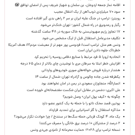
اقامه نماز جمعه اردوغان، بن ‌سلمان و شهباز شریف پس از امضای توافق
سود ۷۰ میلیاردی ذوب‌آهن از یک انتقال عجیب
رویترز: ترامپ در جنگ علیه ایران بر سر ۲ راهی بدی گیر افتاده است
رگبار و رعدوبرق در راه شمال کشور؛ تهران خنک‌تر می‌شود
۱۷ تجاوز رژیم صهیونیستی به خاک سوریه در ۴۸ ساعت گذشته
تکلیف مدیرعامل استقلال قبل از لیگ مشخص می شود
ونس هم مثل ترامپ است/ فردوسی پور مهم تر از معیشت مردم؟!/ هدف آمریکا
خطرناک جلوه دادن ایران است
اتحادیه اروپا ۵ فرد مرتبط با صنایع دفاعی روسیه را تحریم کرد
افزایش خطر ابتلا به سرطان مری با نوشیدن چای بالاتر از دمای ۶۵ درجه
هشدار درباره فروش حواله‌های صوری خودروهای وارداتی
یکطرفه شدن جاده چالوس و آزادراه تهران–شمال از ساعت ۱۴
انصارالله: متجاوزان سعودی در یمن در امان نخواهند بود
علی اکبری: دشمن در مقابل ایران شکست مفتضحانه‌ای خورده است
چگونه به «کیف پول ایران» وصل شویم؟
پوتین قصد محک ناتو را با حمله به یک کشور عضو دارد
مذاکره استقلال با گلر اسپانیایی برای تمدید قرارداد
یک ماه، ۴ کودک قربانی حمله سگ‌ها در سنندج / چرا حوادث تکرار می‌شود؟
۲ درصد از مشترکان ۱۰ درصد برق خانگی را مصرف می‌کنند!
نسخه ترامپ برای ۲۰۲۸؛ حمایت محرمانه از نامزدی جی‌دی ونس