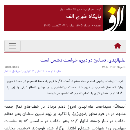
نیست بر لوح دلم جز الف قامت یار
پایگاه خبری الف
جمعه ۱۶ مرداد ۱۴۰۵ برابر با ۰۷ آگوست ۲۰۲۶
علم‌الهدی: تسامح در دین، خواست دشمن است
۱۰ مرداد ۱۴۰۴، ۱۷:۱۱
4040510084
۱ نظر، ۰ در صف انتشار و ۶ تکراری یا غیرقابل انتشار
ایسنا نوشت: رضوی امام جمعه مشهد گفت: اگر با توجیه حفظ انسجام در مسئله دین
وارد تسامح شدیم، از دین خدا دست برداشتیم و یا برخی شعائر دینی را زیر پا
گذاشتیم، همان کاری را انجام دادیم که دشمن می‌خواهد.
آیت‌الله سیداحمد علم‌الهدی امروز دهم مرداد در خطبه‌های نماز جمعه
مشهد در در حرم مطهر رضوی(ع)، با تاکید بر لزوم تبیین سخنان رهبر معظم
انقلاب در نماز جمعه، اظهار کرد: رهبر انقلاب در مراسمی که به مناسبت
چهلمین روز شهادت شهدای اقتدار برگزار شد، فرمودند «دشمن مخالف