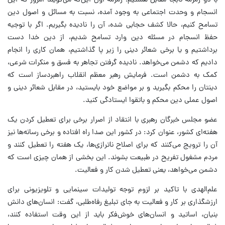
با دو زمزمه نابجا مقابل هستیم؛ زمزمه اول این‌که می‌گویند امروز که این
انسجام و وحدت اجتماعی به وجود آمده، نسبت به مسائل و اصول دین
تسامح کنیم، حالا کشف حجابی شده، آن را نادیده بگیریم. اگر با توجیه
حفظ انسجام در مسئله دین وارد تسامح شدیم، از دین خدا دست
برداشتیم و یا برخی شعائر دینی را زیر پا گذاشتیم، همان کاری را انجام
دادیم که دشمن می‌خواهد. نادیده گرفتن تجاهر به فسق و منکرات شرعی،
کمک به دشمن است. فرمایش رهبر معظم انقلاب راهبردساز است که
دینتان را محکم بگیرید و بر مواضع خود بایستید، در مقابل شعائر دینی و
اصول عملی دین محکم و باتقوا ایستادگی کنید.
عضو مجلس خبرگان رهبری با انتقاد از اصرار برخی برای تعطیل کردن یک
هفته‌ای کشور، عنوان کرد: در کشور این صدا راه افتاده و برخی رسانه‌ها نیز
آن را ترویج می‌کنند که برای اصلاح ناترازی‌ها، یک هفته را تعطیل کنند و
مردم مشغول تفریح در طبیعت بشوند. این بخشی از همان چیزی است که
دشمن می‌خواهد، یعنی تعطیل شدن کار و فعالیت.
علم‌الهدی با تاکید بر لزوم توجه تولیدات سینمایی و تلویزیونی برای
ارزشگذاری بر کار و فعالیت به جای تبلیغ رفاه‌طلبی، گفت: انسان‌های دانش
بنیان، اساتید و انسان‌های خوش‌فکر باید از این وقت استفاده کنند،