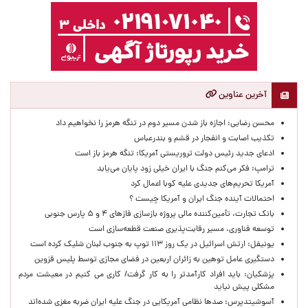
آخرین عناوین
محسن رضایی: اجازه باز شدن مسیر دوم در تنگه هرمز را نخواهیم داد
تکذیب اصابت و انفجار در قشم و بندرعباس
ادعای جدید رئیس دولت تروریستی آمریکا: تنگه هرمز باز است
ترامپ: فکر می‌کنم جنگ با ایران خیلی زود پایان می‌یابد
آمریکا تحریم‌های جدیدی علیه کوبا اعمال کرد
احتمالات آینده جنگ ایران و آمریکا چیست ؟
بانک تجارت، تأمین‌کننده مالی پروژه بازسازی فازهای ۴ و ۵ پارس جنوبی
توسعه فناوری، مسیر رقابت‌پذیری صنعت قطعه‌سازی است
یونیفل: ارتش اسرائیل در یک روز ۱۱۳ توپ به جنوب لبنان شلیک کرده است
دستگیری عامل توهین به زائران اربعین در فضای مجازی توسط پلیس قزوین
پزشکیان: باید افراد کارآمدتر را به کار گرفت/ کاری می کنیم در معیشت مردم
مشکلی پیش نیاید
آسوشیتدپرس: صدها نظامی آمریکایی در جنگ علیه ایران ضربه مغزی شده‌اند