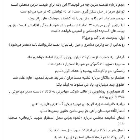
مردم درباره قیمت بنزین چه می‌گویند؟/ این رقم برای قیمت بنزین منطقی است
توافق هرمز در حال شکل‌گیری است؛ اما نه توافقی که ترامپ می‌خواست
دردسر همزمان آمریکا و اوکراین با ته کشیدن موشک های پاتریوت
آیا بنزین گران می‌شود؟/ نماینده مجلس: در شرایط جنگی افزایش قیمت بنزین
پیامدهای گسترده اجتماعی و امنیتی خواهد داشت
اول اینترنت، حالا آب و برق؟!
رونمایی از جدی‌ترین مشتری رامین رضاییان؛ بمب نقل‌وانتقالات منفجر می‌شود؟
فیدان: به حمایت از مذاکرات میان ایران و آمریکا ادامه خواهیم داد
مصوبه تسهیلات گمرکی در شرایط اضطرار تمدید شد
زلنسکی: دو پالایشگاه روسیه را هدف قرار دادیم
هشدار به مالکان درباره تخلیه مستاجران / شرایط جدید تمدید اجاره اعلام شد
حقوق چند میلیاردی، پاداش سقوط به لیگ یک!
کلاهبرداری و پولشویی در قالب شرکت مهاجرتی به کانادا/ دست مدیر مهاجرتی با
۳۰۰ شاکی رو شد
بیانیه خانواده شهید لاریجانی درباره برخی گمانه‌زنی‌های رسانه‌ای
انصارالله: عربستان راهی جز پس دادن حقوق یمنی‌ها ندارد
ادعای نماینده مجلس درباره «نحوه ردزنی محل استقرار شهید لاریجانی» صحت
ندارد
اعمال ضریب ۲.۷ برای اینترنت بین‌الملل صحت ندارد
رگبار پراکنده در نیمه شمالی استان تهران تا شنبه