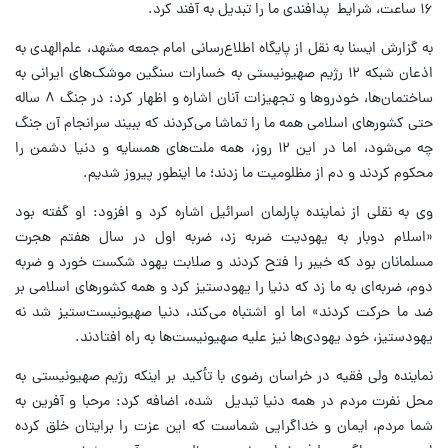
۱۶ ساعت، شرایط پدافندی ما را تبدیل به آفند کرد.
به گزارش ایسنا به نقل از پایگاه اطلاع‌رسانی امام جمعه مشهد، علم‌الهدی به
اذعان شبکه ۱۲ رژیم صهیونیستی به خسارات سنگین موشک‌های ایرانی به
ساختمان‌ها، خودروها و تجهیزات آنان اشاره و اظهار کرد: در جنگ ۸ ساله
حتی کشورهای اسلامی همه ما را تماشا می‌کردند که ببیند سرانجام آن جنگ
چه می‌شود، اما در این ۱۲ روز، همه ملت‌های همسایه و دنیا دشمن را
محکوم کردند و دم از مظلومیت ما زدند؛ ما اینطور پیروز شدیم.
وی به نقلی از نماینده پارلمان اسرائیل اشاره کرد و افزود: او گفته بود
«اسلام دوبار به یهودیت ضربه زد، ضربه اول در سال هفتم هجرت
مسلمانان بود که خیبر را فتح کردند و صلابت یهود شکست خورد و ضربه
دوم، ضربه‌ای به ما زد که دنیا را یهودستیز کرد و همه کشورهای اسلامی بر
ضد ما حرکت کردند» اما او اشتباه می‌کند، دنیا صهیونیست‌ستیز شد نه
یهودستیز، خود یهودی‌ها نیز علیه صهیونیست‌ها به راه افتادند.
نماینده ولی فقیه در خراسان رضوی با تأکید بر اینکه رژیم صهیونیستی به
محل نفرت مردم در همه دنیا تبدیل شده، اضافه کرد: مرحبا و آفرین به
شما مردم، ایمان و خداگرایی شماست که این عزت را برایتان خلق کرده