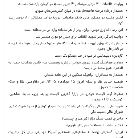
وزارت اطلاعات: ۲۱ مزدور موساد و ۴ شرور مسلح در کرمان بازداشت شدند
هشدار درباره مرحله فاجعه‌بار غزه در میان آتش‌بس‌های صوری
تغییر مثبت در عملکرد مالی بانک صادرات ایران/ درآمد عملیاتی ۸۰ درصد رشد
کرد
ابن‌الرضا: فناوری بومی ایران، برتر از هر سامانه وارداتی در منطقه است
روایت زندگی رهبر شهید انقلاب برای نسل نوجوان منتشر شد
پایش شبانه روزی تهویه قطارها و ایستگاه‌های مترو/ پیش‌بینی هوشمند تهویه
در قطارهای جدید
گاردین: دیپلماسی ترامپ در حد مهدکودک است
معاون هماهنگ‌کننده نیروی هوایی ارتش: وضعیت سه خلبان عملیات حمله به
العدید هنوز مشخص نیست
هشدار به مسافران؛ ترافیک سنگین در این جاده شمالی
قیمت جدید طلا و سکه امروز ۱۵ مردادماه ۱۴۰۵/ مرز مقاومتی طلا و سکه
شکست + جدول
سقوط آزاد قیمت خودرو در بازار/ آخرین قیمت پراید، پژو، ساینا، شاهین،
کوییک و تارا + جدول
شهید علی لاریجانی چگونه ردیابی شد؟/ روایت سردار کوثری از نحوه شهادت دبیر
شورای عالی امنیت ملی
ماجرای نصب سنگ مزار اکبر عبدی چیست؟
تکذیب شایعه «معافیت سربازان فراری»
ایران: گسترش زرادخانه سلاح‌های هسته‌ای آمریکا تهدیدی برای کل بشریت