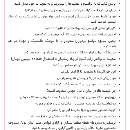
پاسخ قالیباف به ترامپ: واقعیت‌ها را بپذیرید و به تعهدات خود عمل کنید
پایان بی‌نتیجه مذاکرات دولت لبنان و رژیم صهیونیستی در رم ایتالیا
فوری؛ شرط جدید بازنشستگی اعلام شد/ این افراد برای بازنشستگی باید ۵ سال
بیشتر خدمت کنند
کاپیتان سابق از پرسپولیسی‌ها حلالیت طلبید + عکس
ادعای شبکه «الحدث» درباره ایجاد گذرگاه موقت در تنگه هرمز
یحیی سریع: مواضع مزدوران سعودی را با موشک بالستیک و پهپاد در هم
شکستیم
حزب‌الله: دولت لبنان مذاکرات و امتیازدهی به تل‌آویو را متوقف کند
عجیب اما واقعی:رقم فسخ قرارداد رضاییان با استقلال فقط ۱۰۰میلیون تومان!
اصلاح قانون مهریه به دستورکار مجلس بازگشت
این خوراکی‌ها را بخورید تا آلزایمر نگیرید
دو بازیکن آزاد در راه پیوستن به پرسپولیس
چرا خداوند بر خوردن این ۳ میوه تأکید کرده است؟!
چرا قیمت طلا در ایران با بازار جهانی متفاوت است؟
پژوپارس ۶۴۰ میلیون تومان شد/ جدول قیمت مدل‌های مختلف خودرو
درخواست یک نماینده مجلس از قالیباف درباره قانون مهریه
کویت دستور تعطیلی تنها مدرسه ایرانی را صادر کرد
یک‌ سوم صهیونیست‌ها در برابر حملات موشکی بی دفاع هستند
پزشکیان: مشروطه نقطه عطف بیداری و آزادی‌خواهی ملت ایران بود/ مشروطه
نخستین تجربه نظام پارلمانی و قانون‌گرایی را در خاورمیانه بود