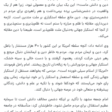
دین و دانش ماست»؛ این یک بیان عادی و معمولی نبود، زبرا هم از یک
واقعیت در دشمن‌شناسی پرده برمی‌داشت و هم راهبردی برای مردم در
دشمن‌ستیزی بود. دین مانع سلطه استکباری بر ملت متدین است. لازمه
دین‌داری، مقابله با ظلم و مبارزه با ستم است نه ظلم‌پذیری و ستم‌پذیری و
از آنجا که استکبار جهانی به‌دنیال ملت ظلم‌پذیر است، طبیعتا با دین مقابله
می‌کند.
وی ادامه داد: آنچه سلطه آمریکا بر این کشور با ۴۰ هزار مستشار را باطل
کرد، دین و ایمان مردم بود. مردم به خاطر دین و ایمانشان دنبال مرجع و
رهبر دینی حرکت کردند، رهنمود گرفتند و با دست خالی و سینه خشک،
استکبار جهانی و مزدورانش را به زباله‌دان تاریح ریختند. امام راحل فرمودند
«آمریکا از اسلام سیلی خورده است». مردمی که بخواهند مستقل از استکبار
جهانی زندگی کنند و سلطه استعمار و استکبار را بر خود نپذیرند، زمانی روی
پای خود می‌ایستند که خودکفا شوند و با تکیه بر علم و دانش، زندگانی
پیشرفته و متعالی خود در عرصه جهانی را دنبال کنند.
امام جمعه مشهد با تأکید بر اینکه دشمن مخالف دانش است تا سرمایه
عظیم استقلال برای مردم حاصل نشود، خاطرنشان کرد: متأسفانه در جامعه