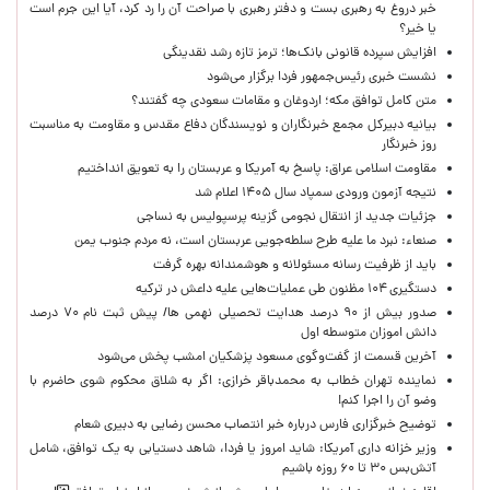
خبر دروغ به رهبری بست و دفتر رهبری با صراحت آن را رد کرد، آیا این جرم است
یا خیر؟
افزایش سپرده قانونی بانک‌ها؛ ترمز تازه رشد نقدینگی
نشست خبری رئیس‌جمهور فردا برگزار می‌شود
متن کامل توافق مکه؛ اردوغان و مقامات سعودی چه گفتند؟
بیانیه دبیرکل مجمع خبرنگاران و نویسندگان دفاع مقدس و مقاومت به مناسبت
روز خبرنگار
مقاومت اسلامی عراق: پاسخ به آمریکا و عربستان را به تعویق انداختیم
نتیجه آزمون ورودی سمپاد سال ۱۴۰۵ اعلام شد
جزئیات جدید از انتقال نجومی گزینه پرسپولیس به نساجی
صنعاء: نبرد ما علیه طرح سلطه‌جویی عربستان است، نه مردم جنوب یمن
باید از ظرفیت رسانه مسئولانه و هوشمندانه بهره گرفت
دستگیری ۱۰۴ مظنون طی عملیات‌هایی علیه داعش در ترکیه
صدور بیش از ۹۰ درصد هدایت تحصیلی نهمی ها/ پیش ثبت نام ۷۰ درصد
دانش اموزان متوسطه اول
آخرین قسمت از گفت‌وگوی مسعود پزشکیان امشب پخش می‌شود
نماینده تهران خطاب به محمدباقر خرازی: اگر به شلاق محکوم شوی حاضرم با
وضو آن را اجرا کنم!
توضیح خبرگزاری فارس درباره خبر انتصاب محسن رضایی به دبیری شعام
وزیر خزانه داری آمریکا: شاید امروز یا فردا، شاهد دستیابی به یک توافق، شامل
آتش‌بس ۳۰ تا ۶۰ روزه باشیم