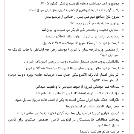
موضع وزارت بهداشت درباره ظرفیت پزشکی کنکور ۱۴۰۵
باد و گردوخاک در بخش‌هایی از کشور/ دریای مازندران مواج است
شروع تلخ مدافع تیم ملی پس از جدایی از پرسپولیس
بهترین هدیه به خبرنگاران چیست؟
استایل عجیب و بحث‌برانگیز بازیگر مرد سینمای ایران
پیش‌بینی پاییز پر بارش در ایران؛ لطفا غافلگیر نشوید
قیمت جدید طلا و سکه امروز ۱۶ مردادماه ۱۴۰۵/ جدول
راز دشمنی وزیرخارجه لبنان با ایران / یوسف رجی چه ارتباطی با حزب نزدیک به
اسرائیل دارد؟
بلاتکلیفی پرونده‌های مشاغل سخت/ دولت از بررسی آیین‌نامه خبر داد
قیمت جدید دلار، یورو و سایر ارزها امروز ۱۶ مردادماه ۱۴۰۵/ جدول
افزایش اعتبار کالابرگ الکترونیکی جدی شد/ جزییات جلسه ویژه دولت درباره
افزایش مبلغ کالابرگ
سامانه ضد موشکی لیزری؛ از بلوف سیاسی تا واقعیت میدانی
جزئیات ثبت ادعا، تهیه نقشه UTM و ارائه مادر سند اعلام شد
تلگراف: جنگ علیه ایران ممکن است به یکی از اشتباهات تاریخ تبدیل شود
خطر پنهان التهاب لثه برای استخوان‌ها
فرمان اجرایی دوباره ترامپ برای محدود کردن «حق تابعیت بر اساس تولد»
پرداخت مطالبات بازنشستگان در اولویت تأمین اجتماعی؛ پیگیری برای تأمین
منابع ادامه دارد
مراقب علائم هپاتیت باشید!