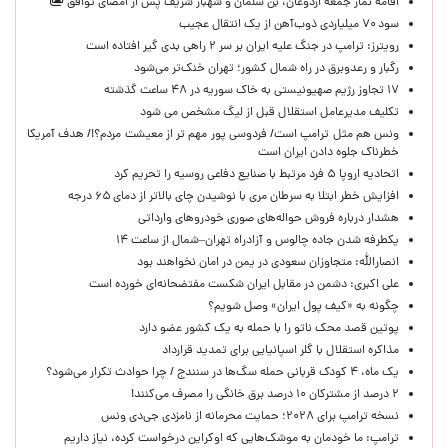
اقامه نماز جمعه اردوغان، بن ‌سلمان و شهباز شریف پس از امضای توافق
سود ۷۰ میلیاردی ذوب‌آهن از یک انتقال عجیب
رویترز: ترامپ در جنگ علیه ایران بر سر ۲ راهی بدی گیر افتاده است
رگبار و رعدوبرق در راه شمال کشور؛ تهران خنک‌تر می‌شود
۱۷ تجاوز رژیم صهیونیستی به خاک سوریه در ۴۸ ساعت گذشته
تکلیف مدیرعامل استقلال قبل از لیگ مشخص می شود
ونس هم مثل ترامپ است/ فردوسی پور مهم تر از معیشت مردم؟!/ هدف آمریکا
خطرناک جلوه دادن ایران است
اتحادیه اروپا ۵ فرد مرتبط با صنایع دفاعی روسیه را تحریم کرد
افزایش خطر ابتلا به سرطان مری با نوشیدن چای بالاتر از دمای ۶۵ درجه
هشدار درباره فروش حواله‌های صوری خودروهای وارداتی
یکطرفه شدن جاده چالوس و آزادراه تهران–شمال از ساعت ۱۴
انصارالله: متجاوزان سعودی در یمن در امان نخواهند بود
علی اکبری: دشمن در مقابل ایران شکست مفتضحانه‌ای خورده است
چگونه به «کیف پول ایران» وصل شویم؟
پوتین قصد محک ناتو را با حمله به یک کشور عضو دارد
مذاکره استقلال با گلر اسپانیایی برای تمدید قرارداد
یک ماه، ۴ کودک قربانی حمله سگ‌ها در سنندج / چرا حوادث تکرار می‌شود؟
۲ درصد از مشترکان ۱۰ درصد برق خانگی را مصرف می‌کنند!
نسخه ترامپ برای ۲۰۲۸؛ حمایت محرمانه از نامزدی جی‌دی ونس
ترامپ: ما خودمان به موشک‌هایی که اوکراین درخواست کرده، نیاز داریم