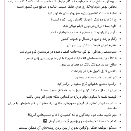
نیروهای مسلح باید همواره یک گام جلوتر از دشمن حرکت کنند/ تقویت بنیه
دفاعی نوعی سرمایه‌گذاری برای حفظ امنیت، ثبات و منافع ملی کشور است
ادامه حملات نظامیان رژیم صهیونیستی به نوار غزه
چرا ذخایر موشکی آمریکا کاهش پیدا کرده است؟
«اودیسه» پرفروش‌ترین فیلم نولان شد
نگرانی تل‌آویو از پیوستن قاهره به «توافق مکه»
رگبار و رعد و برق در شمال و جنوب کشور
عقب‌نشینی قیمت طلا در بازار جهانی
سیاستمدار عراقی: توافق سه‌جانبه امضاء شده در عربستان فرو می‌پاشد
ائتلاف پدیده مسلمان انتخابات آمریکا با اوباما برای زمین زدن ترامپ
سلاح جدید پیونگ‌یانگ در فضای سایبری
تنفس قابل قبول هوا در پایتخت
تیر غیب بر قلب سیاه عربستان
ترامپ مشاور حقوقی کاخ سفید را برکنار کرد
ایران در حال دیکته کردن اصول خود به کاخ سفید است!
قیمت نفت با تداوم ابهام درباره بازگشایی تنگه هرمز افزایش یافت
اعلام محدودیت‌های ترافیکی محورهای منتهی به مشهد و قم همزمان با پایان
ماه صفر
مهر تأیید مقام دوم پنتاگون بر ته کشیدن ذخایر تسلیحاتی آمریکا
۵ نجات‌دهنده خوشمزه در روزهای گرم/ اینفوگرافی
مسکو: توقف جنگ اوکراین بدون از بین بردن ریشه‌های آن ممکن نیست