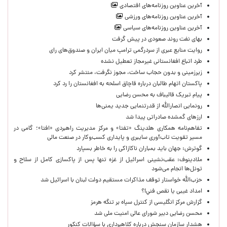
آخرین عناوین روزنامه‌های اقتصادی
آخرین عناوین روزنامه‌های ورزشی
آخرین عناوین روزنامه‌های سیاسی
بهای نفت روند صعودی در پیش گرفت
روایت منابع عبری از سردرگمی ترامپ میان ایران و صندوق‌های رای
طرد اتباع افغانستانی غیرمجاز تعطیل نشده
زیرزمینی و بدون حجاب ساخت، مجوز نگرفت، منتشر کرد
پاکستان اتهام طالبان درباره قاچاق اسلحه به افغانستان را رد کرد
پیام تبریک قالیباف به محسن رضایی
رونمایی انصارالله از قدرتنمایی جدید یمنی‌ها
ارزهای گمشده صادراتی پیدا شد
تفاهم‌نامه همکاری هلدینگ «تفتا» و مرکز مدیریت راهبردی «افتا»؛ گامی در
مسیر تقویت تاب‌آوری سایبری و پایداری کسب‌وکار در صنعت مالی
گوترش: جهان باید بمباران ناکازاکی را به‌ خاطر بسپارد
ملادینوف: عقب‌نشینی اسرائیل از غزه تنها پس از پاکسازی کامل از سلاح و
تونل‌ها انجام می‌شود
حزب‌الله خواستار توقف مذاکرات مستقیم دولت لبنان با اسرائیل شد
امداد غیبی يا نقص فني!؟
گزارش مرکز انگلیسی از کنترل سپاه بر تنگه هرمز
محسن رضایی دبیر شورای عالی امنیت ملی شد
هشدار سازمان سنجش درباره کلاهبرداری با سؤالات کنکور