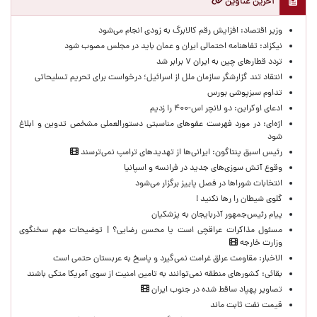
آخرین عناوین
وزیر اقتصاد: افزایش رقم کالابرگ به زودی انجام می‌شود
نیکزاد: تفاهنامه احتمالی ایران و عمان باید در مجلس مصوب شود
تردد قطارهای چین به ایران ۷ برابر شد
انتقاد تند گزارشگر سازمان ملل از اسرائیل؛ درخواست برای تحریم تسلیحاتی
تداوم سبزپوشی بورس
ادعای اوکراین: دو لانچر اس-۴۰۰ را زدیم
اژه‌ای: در مورد فهرست عفوهای مناسبتی دستورالعملی مشخص تدوین و ابلاغ
شود
رئیس اسبق پنتاگون: ایرانی‌ها از تهدیدهای ترامپ نمی‌ترسند
وقوع آتش سوزی‌های جدید در فرانسه و اسپانیا
انتخابات شوراها در فصل پاییز برگزار می‌شود
گلوی شیطان را رها نکنید !
پیام رئیس‌جمهور آذربایجان به پزشکیان
مسئول مذاکرات عراقچی است یا محسن رضایی؟ | توضیحات مهم سخنگوی
وزارت خارجه
الاخبار: مقاومت عراق غرامت نمی‌گیرد و پاسخ به عربستان حتمی است
بقائی: کشورهای منطقه نمی‌توانند به تامین امنیت از سوی آمریکا متکی باشند
تصاویر پهپاد ساقط شده در جنوب ایران
قیمت نفت ثابت ماند