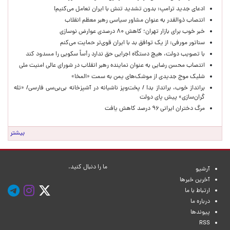
ادعای جدید ترامپ: بدون تشدید تنش با ایران تعامل می‌کنیم!
انتصاب ذوالقدر به عنوان مشاور سیاسی رهبر معظم انقلاب
خبر خوب برای بازار تهران؛ کاهش ۸۰ درصدی عوارض نوسازی
سناتور مورفی: از یک توافق بد با ایران قوی‌تر حمایت می‌کنم
با تصویب دولت، هیچ دستگاه اجرایی حق ندارد رأساً سکویی را مسدود کند
انتصاب محسن رضایی به عنوان نماینده رهبر انقلاب در شورای عالی امنیت ملی
شلیک موج جدیدی از موشک‌های یمن به سمت «المخا»
برانداز خوب، برانداز بد! / پخت‌وپز ناشیانه در آشپزخانه‌ بی‌بی‌سی فارسی/ «تله
گران‌سازی» پیش پای دولت
مرگ دختران ایرانی ۹۶ درصد کاهش یافت
بیشتر
ما را دنبال کنید.
آرشیو
آخرین خبرها
ارتباط با ما
درباره ما
پیوندها
RSS