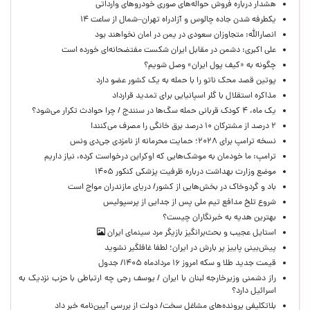
هشدار درباره فروش حواله‌های صوری خودروهای وارداتی
یکطرفه شدن جاده چالوس و آزادراه تهران–شمال از ساعت ۱۴
انصارالله: متجاوزان سعودی در یمن در امان نخواهند بود
علی اکبری: دشمن در مقابل ایران شکست مفتضحانه‌ای خورده است
چگونه به «کیف پول ایران» وصل شویم؟
پوتین قصد محک ناتو را با حمله به یک کشور عضو دارد
مذاکره استقلال با گلر اسپانیایی برای تمدید قرارداد
یک ماه، ۴ کودک قربانی حمله سگ‌ها در سنندج / چرا حوادث تکرار می‌شود؟
۲ درصد از مشترکان ۱۰ درصد برق خانگی را مصرف می‌کنند!
نسخه ترامپ برای ۲۰۲۸؛ حمایت محرمانه از نامزدی جی‌دی ونس
ترامپ: ما خودمان به موشک‌هایی که اوکراین درخواست کرده، نیاز داریم
موضع وزارت بهداشت درباره ظرفیت پزشکی کنکور ۱۴۰۵
باد و گردوخاک در بخش‌هایی از کشور/ دریای مازندران مواج است
شروع تلخ مدافع تیم ملی پس از جدایی از پرسپولیس
بهترین هدیه به خبرنگاران چیست؟
استایل عجیب و بحث‌برانگیز بازیگر مرد سینمای ایران
پیش‌بینی پاییز پر بارش در ایران؛ لطفا غافلگیر نشوید
قیمت جدید طلا و سکه امروز ۱۶ مردادماه ۱۴۰۵/ جدول
راز دشمنی وزیرخارجه لبنان با ایران / یوسف رجی چه ارتباطی با حزب نزدیک به
اسرائیل دارد؟
بلاتکلیفی پرونده‌های مشاغل سخت/ دولت از بررسی آیین‌نامه خبر داد