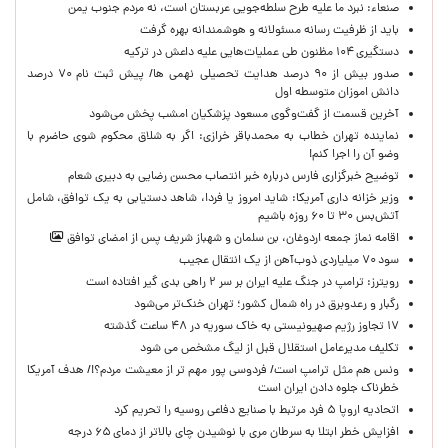
صنعاء: نبرد ما علیه طرح سلطه‌جویی عربستان است، نه مردم جنوب یمن
باید از ظرفیت رسانه مسئولانه و هوشمندانه بهره گرفت
دستگیری ۱۰۴ مظنون طی عملیات‌هایی علیه داعش در ترکیه
صدور بیش از ۹۰ درصد هدایت تحصیلی نهمی ها/ پیش ثبت نام ۷۰ درصد
دانش اموزان متوسطه اول
آخرین قسمت از گفت‌وگوی مسعود پزشکیان امشب پخش می‌شود
نماینده تهران خطاب به محمدباقر خرازی: اگر به شلاق محکوم شوی حاضرم با
وضو آن را اجرا کنم!
توضیح خبرگزاری فارس درباره خبر انتصاب محسن رضایی به دبیری شعام
وزیر خزانه داری آمریکا: شاید امروز یا فردا، شاهد دستیابی به یک توافق، شامل
آتش‌بس ۳۰ تا ۶۰ روزه باشیم
اقامه نماز جمعه اردوغان، بن ‌سلمان و شهباز شریف پس از امضای توافق
سود ۷۰ میلیاردی ذوب‌آهن از یک انتقال عجیب
رویترز: ترامپ در جنگ علیه ایران بر سر ۲ راهی بدی گیر افتاده است
رگبار و رعدوبرق در راه شمال کشور؛ تهران خنک‌تر می‌شود
۱۷ تجاوز رژیم صهیونیستی به خاک سوریه در ۴۸ ساعت گذشته
تکلیف مدیرعامل استقلال قبل از لیگ مشخص می شود
ونس هم مثل ترامپ است/ فردوسی پور مهم تر از معیشت مردم؟!/ هدف آمریکا
خطرناک جلوه دادن ایران است
اتحادیه اروپا ۵ فرد مرتبط با صنایع دفاعی روسیه را تحریم کرد
افزایش خطر ابتلا به سرطان مری با نوشیدن چای بالاتر از دمای ۶۵ درجه