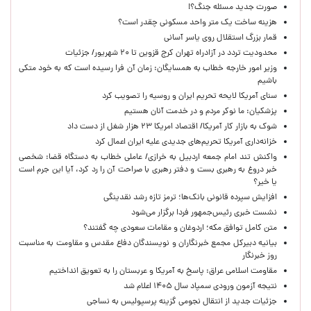
صورت جدید مسئله جنگ؟!
هزینه ساخت یک متر واحد مسکونی چقدر است؟
قمار بزرگ استقلال روی یاسر آسانی
محدودیت تردد در آزادراه تهران کرج قزوین تا ۲۰ شهریور/ جزئیات
وزیر امور خارجه خطاب به همسایگان: زمان آن فرا رسیده است که به خود متکی
باشیم
سنای آمریکا لایحه تحریم ایران و روسیه را تصویب کرد
پزشکیان: ما نوکر مردم و در خدمت آنان هستیم
شوک به بازار کار آمریکا/ اقتصاد امریکا ۲۳ هزار شغل از دست داد
خزانه‌داری آمریکا تحریم‌های جدیدی علیه ایران اعمال کرد
واکنش تند امام جمعه اردبیل به خرازی/ عاملی خطاب به دستگاه قضا: شخصی
خبر دروغ به رهبری بست و دفتر رهبری با صراحت آن را رد کرد، آیا این جرم است
یا خیر؟
افزایش سپرده قانونی بانک‌ها؛ ترمز تازه رشد نقدینگی
نشست خبری رئیس‌جمهور فردا برگزار می‌شود
متن کامل توافق مکه؛ اردوغان و مقامات سعودی چه گفتند؟
بیانیه دبیرکل مجمع خبرنگاران و نویسندگان دفاع مقدس و مقاومت به مناسبت
روز خبرنگار
مقاومت اسلامی عراق: پاسخ به آمریکا و عربستان را به تعویق انداختیم
نتیجه آزمون ورودی سمپاد سال ۱۴۰۵ اعلام شد
جزئیات جدید از انتقال نجومی گزینه پرسپولیس به نساجی