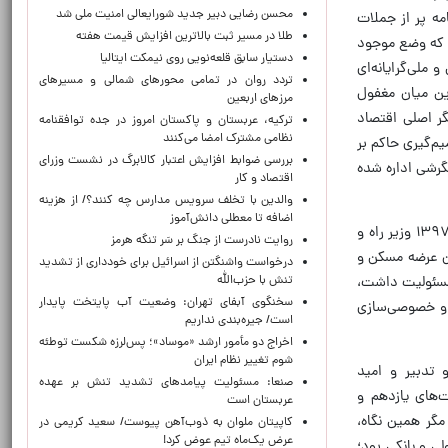
محسن رضایی دبیر جدید شورایعالی امنیت ملی شد
مه پر از جملات
طلا در مسیر ثبت بالاترین افزایش قیمت هفته
د که وضع موجود
دستیار سابق قلعه‌نویی روی نیمکت ایتالیا
ملی‌گرایانه‌ای
تردد روان در تمامی محورهای شمالی و مسیرهای
ین میان مغفول
مرزهای اربعین
یگر اصلی اقتصاد
ترکیه، عربستان و پاکستان امروز در جده توافقنامه
نظامی مشترک امضا می‌کنند
م‌گیری حاکم بر
بررسی ضوابط افزایش اعتبار کالابرگ در نشست وزرای
گرشی اداره شده
اقتصاد و کار
والدین با تخلف سرویس مدارس چه کنند؟/ از هزینه
اضافه تا معطلی دانش‌آموز
عباس آخوندی که امروز دم از تغییر پارادایم می‌زند، از ۲۵سالگی بر صندلی‌های مدیریتی تکیه زده بود و در سال‌های ۱۳۹۲ تا ۱۳۹۷ وزیر راه و
روایت نادرست از جنگ بر سَر تنگه هرمز
ان عرضه مسکن و
درخواست واشنگتن از اسرائیل برای خودداری از تشدید
تنش با حزب‌الله
 مسئولیت داشت،
سخنگوی آبفای تهران: وضعیت آب پایتخت پایدار
تاری و خصوصی‌سازی
است/ جیره‌بندی نداریم
اخراج دو مأمور ارشد «موساد»؛ پس‌لرزه شکست توطئه
شوم تغییر نظام ایران
 تدبیر و امید
صنعا: مسئولیت پیامدهای تشدید تنش بر عهده
‌های یازدهم و
عربستان است
گر همین نگاه،
کاپیتان ملوان به ذوب‌آهن پیوست/ سعید کریمی در
عرض یک‌ماه تیم عوض کرد!
ی و بانکی بود؛