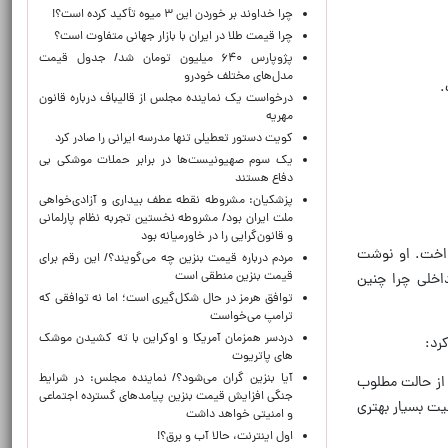
چرا خداوند بر خوردن این ۳ میوه تأکید کرده است؟!
چرا قیمت طلا در ایران با بازار جهانی متفاوت است؟
پژوپارس ۶۴۰ میلیون تومان شد/ جدول قیمت
مدل‌های مختلف خودرو
درخواست یک نماینده مجلس از قالیباف درباره قانون
مهریه
کویت دستور تعطیلی تنها مدرسه ایرانی را صادر کرد
یک‌ سوم صهیونیست‌ها در برابر حملات موشکی بی
دفاع هستند
پزشکیان: مشروطه نقطه عطف بیداری و آزادی‌خواهی
ملت ایران بود/ مشروطه نخستین تجربه نظام پارلمانی
و قانون‌گرایی را در خاورمیانه بود
رداخت. او نوشت
مردم درباره قیمت بنزین چه می‌گویند؟/ این رقم برای
قیمت بنزین منطقی است
اخلی چرا چنین
توافق هرمز در حال شکل‌گیری است؛ اما نه توافقی که
ترامپ می‌خواست
دردسر همزمان آمریکا و اوکراین با ته کشیدن موشک
رد:
های پاتریوت
آیا بنزین گران می‌شود؟/ نماینده مجلس: در شرایط
 از حالت مطلوب
جنگی افزایش قیمت بنزین پیامدهای گسترده اجتماعی
یت بسیار بهتری
و امنیتی خواهد داشت
اول اینترنت، حالا آب و برق؟!