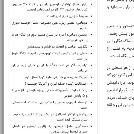
پایان طرح ترافیکی اربعین پلیس با ثبت ۶۷ میلیون
بازار سرمایه و
تردد/جان باختن ۲۴ زائر در تصادفات اربعینی
مدودف: ژاپن تابع آمریکاست
ضرغامی: تغییر ریل، عین بصیرت است؛ فرصت سوزی
ت‌محور و مردمی
نکنیم
‌محور پیش رفت.
محسن رضایی: اجازه باز شدن مسیر دوم در تنگه هرمز
را نخواهیم داد
امضاکنندگان این
تکذیب اصابت و انفجار در قشم و بندرعباس
ستگی شدید بودجه به نفت، از
ادعای جدید رئیس دولت تروریستی آمریکا: تنگه هرمز
مان نگاه است.
باز است
ترامپ: فکر می‌کنم جنگ با ایران خیلی زود پایان
 از هر سخنی در
می‌یابد
عباس آخوندی که
آمریکا تحریم‌های جدیدی علیه کوبا اعمال کرد
وید، پارادایمش
احتمالات آینده جنگ ایران و آمریکا چیست ؟
 اگر پارادایمی
بانک تجارت، تأمین‌کننده مالی پروژه بازسازی فازهای ۴
و ۵ پارس جنوبی
هان شدند. مردم
توسعه فناوری، مسیر رقابت‌پذیری صنعت قطعه‌سازی
 کشیدن این حلقه
است
یونیفل: ارتش اسرائیل در یک روز ۱۱۳ توپ به جنوب
لبنان شلیک کرده است
دستگیری عامل توهین به زائران اربعین در فضای
مجازی توسط پلیس قزوین