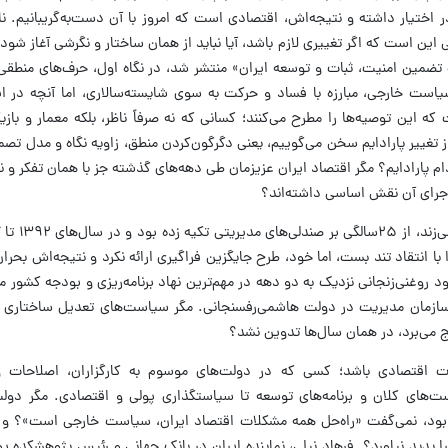
 اختیار داشته و نتیجه‌اش، اقتصادی است که امروز با آن دست‌به‌گریبانیم. نا
ن است که اگر تغییری لازم باشد، آیا نباید از همان ساختار و نگرشی آغاز شو
ضمین امنیت، ثبات و توسعه ایران» منتشر شد، در نگاه اول، حرف‌های منطقی و 
یاست خارجی، مبارزه با فساد و حرکت به سوی شایسته‌سالاری، اما آنچه در ا
 که این توصیه‌ها را مطرح می‌کنند؛ کسانی که نه صرفاً ناظر، بلکه معمار و باز
 تغییر پارادایم سخن می‌گوییم، یعنی دگرگون‌کردن منطق، زاویه نگاه و مدل تصمی
 پارادایم؟ مگر اقتصاد ایران عزیزمان طی دهه‌های گذشته جز با همان تفکر و ن
اجرای آن نقش اساسی داشته‌اند؟
 با انتقاد تند بست، اما خود، طرح جایگزین فراگیری ارائه نکرد و نتیجه‌اش بحر
ود روغنی‌زنجانی نزدیک به دو دهه در مهم‌ترین نهاد برنامه‌ریزی و بودجه کشور
ه و بودجه در دهه۶۰ تا ریاست سازمان مدیریت در دولت هاشمی‌رفسنجانی. مگر سیاست‌های تعدیل ساخ
نج می‌برد، در همان سال‌ها تدوین نشد؟
ت اقتصادی باشد؛ کسی که در دولت‌های موسوم به کارگزاران، اصلاحات و
‌های کلان و برنامه‌های توسعه تا سیاستگذاری پولی و اقتصادی. مگر دولت
ن بود، نمی‌گفت «راه‌حل همه مشکلات اقتصاد ایران، سیاست خارجی است»؟ و م
 پدید نیاورد؟ فرهاد نیلی، نماینده ایران در بانک جهانی و رئیس پژوهشکده پول