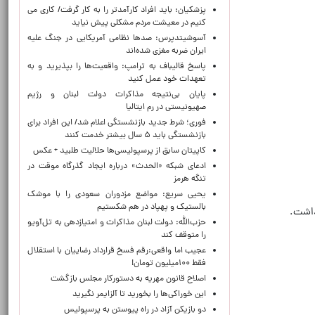
پزشکیان: باید افراد کارآمدتر را به کار گرفت/ کاری می
کنیم در معیشت مردم مشکلی پیش نیاید
آسوشیتدپرس: صدها نظامی آمریکایی در جنگ علیه
ایران ضربه مغزی شده‌اند
پاسخ قالیباف به ترامپ: واقعیت‌ها را بپذیرید و به
تعهدات خود عمل کنید
پایان بی‌نتیجه مذاکرات دولت لبنان و رژیم
صهیونیستی در رم ایتالیا
فوری؛ شرط جدید بازنشستگی اعلام شد/ این افراد برای
بازنشستگی باید ۵ سال بیشتر خدمت کنند
کاپیتان سابق از پرسپولیسی‌ها حلالیت طلبید + عکس
ادعای شبکه «الحدث» درباره ایجاد گذرگاه موقت در
تنگه هرمز
یحیی سریع: مواضع مزدوران سعودی را با موشک
بالستیک و پهپاد در هم شکستیم
حزب‌الله: دولت لبنان مذاکرات و امتیازدهی به تل‌آویو
را متوقف کند
عجیب اما واقعی:رقم فسخ قرارداد رضاییان با استقلال
فقط ۱۰۰میلیون تومان!
اصلاح قانون مهریه به دستورکار مجلس بازگشت
این خوراکی‌ها را بخورید تا آلزایمر نگیرید
دو بازیکن آزاد در راه پیوستن به پرسپولیس