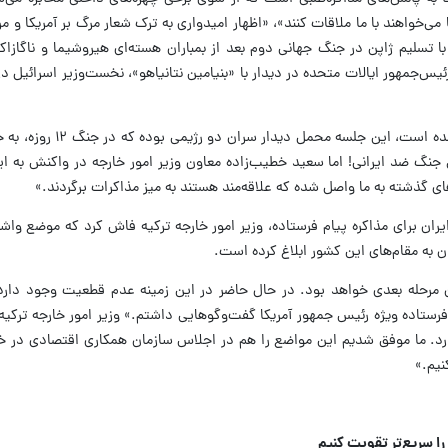
 می‌خواهند با ما ملاقات کنند»، «اظهار امیدواری به ترک شعار مرگ بر آمریکا و مر
تسلیم ژاپن در جنگ جهانی دوم بعد از بمباران هسته‌ای هیروشیما و ناگازاکی»؛
‌جمهور ایالات متحده در دیدار با «بنیامین نتانیاهو»، نخست‌وزیر اسرائیل دربا
اظهارات ترامپ در یک جلسه معمولی بیان نشده است، 
 جنگ ضد ایرانی! اما سعید خطیب‌زاده معاون وزیر امور خارجه در واکنش به ا
ی گذشته به ما واصل شده که علاقه‌مند هستند به میز مذاکرات برگردند.»
ران برای مذاکره پیام فرستاده، وزیر امور خارجه ترکیه فاش کرد که موضع واشنگت
ان به مقام‌های این کشور ابلاغ کرده است.
ن مرحله بعدی خواهد بود. در حال حاضر در این زمینه عدم قطعیت وجود دار
فرستاده ویژه رئیس جمهور آمریکا گفت‌وگوهایی داشتم.» وزیر امور خارجه ترک
رد. ما موفق شدیم این مواضع را هم در اجلاس سازمان همکاری اقتصادی در خا
نیم.»
ا سریع‌تر تقویت کنیم