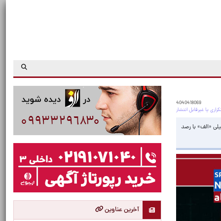
4040418069
یلی «الف» با رصد
آخرین عناوین