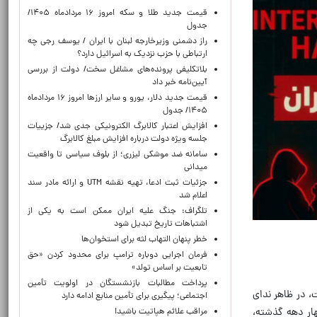
قیمت جدید طلا و سکه امروز ۱۶ مردادماه ۱۴۰۵/
جدول
راز دشمنی وزیرخارجه لبنان با ایران / یوسف رجی چه
ارتباطی با حزب نزدیک به اسرائیل دارد؟
بلاتکلیفی پرونده‌های مشاغل سخت/ دولت از بررسی
آیین‌نامه خبر داد
قیمت جدید دلار، یورو و سایر ارزها امروز ۱۶ مردادماه
۱۴۰۵/ جدول
افزایش اعتبار کالابرگ الکترونیکی جدی شد/ جزییات
جلسه ویژه دولت درباره افزایش مبلغ کالابرگ
سامانه ضد موشکی لیزری؛ از بلوف سیاسی تا واقعیت
میدانی
جزئیات ثبت ادعا، تهیه نقشه UTM و ارائه مادر سند
اعلام شد
تلگراف: جنگ علیه ایران ممکن است به یکی از
اشتباهات تاریخ تبدیل شود
خطر پنهان التهاب لثه برای استخوان‌ها
فرمان اجرایی دوباره ترامپ برای محدود کردن «حق
تابعیت بر اساس تولد»
پرداخت مطالبات بازنشستگان در اولویت تأمین
، در ظاهر ندای
اجتماعی؛ پیگیری برای تأمین منابع ادامه دارد
هار دهه گذشته،
مراقب علائم هپاتیت باشید!