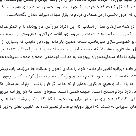
بالا شکل گرفت که خنجری بر گلوی تولید بود. حسین عبده‌تبریزی هم در ساختار 
ی که امروز بخشی از بی‌اعتمادی مردم به بازار سهام، میراث همان نگاه‌هاست.
ر همه سال‌های بعد از انقلاب که این افراد در رأس کار بودند، نه با تفکر عدال
که با ترکیبی از سیاست‌های شبه‌خصوصی‌سازی، اقتصاد رانتی، بدهی‌محور و مصرف
مد و خصوصی‌سازی غیررقابتی، نتیجه همین پارادایم بود؛ پارادایمی که بسیاری از 
نامه معمار آن بوده‌اند. از سیاست‌های تعدیل ساختاری دهه ۷۰ که صنعت ایران را به حاشیه راند تا واب
تولید تا نگاه سرمایه‌محور و بی‌توجه به عدالت اجتماعی، همه و همه دستپخت ه
قاب «بیانیه تغییر پارادایم» خود را منادی تحول و عدالت جا می‌زنند، باید پیش
اشند که مستقیم یا غیرمستقیم به جان و زندگی مردم تحمیل کردند. کسی، چون 
ه باد داد و هیچ جایگزین عملی ارائه نداد، اگر قرار باشد از پارادایم سخن بگ
زیبا. درد مردم مسکن است، امنیت شغلی است، سفره‌ای است که هر روز آب می‌رود.
غییر کند که هرجا پای مردم در میان بود، خود را کنار کشیدند و پشت شعار‌ها پن
مان مدیرانی له شدند که امروز دوباره پرچمدار تغییر شده‌اند. تغییر، یعنی به زیر