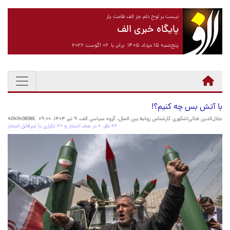
نیست بر لوح دلم جز الف قامت یار
پایگاه خبری الف
پنج‌شنبه ۱۵ مرداد ۱۴۰۵ برابر با ۰۶ آگوست ۲۰۲۶
با آتش بس چه کنیم؟!
جلال‌الدین فنائی‌اشکوری کارشناس روابط بین الملل، گروه سیاسی الف،
۹ تیر ۱۴۰۴، ۰۹:۰۰
4040408086
۲۲ نظر، ۰ در صف انتشار و ۲۰ تکراری یا غیرقابل انتشار