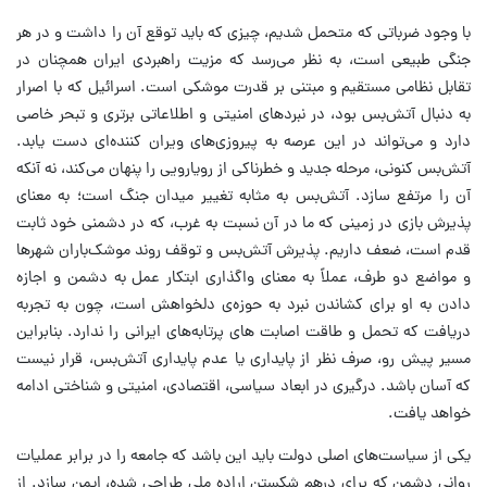
با وجود ضرباتی که متحمل شدیم، چیزی که باید توقع آن را داشت و در هر
جنگی طبیعی است، به نظر می‌رسد که مزیت راهبردی ایران همچنان در
تقابل نظامی مستقیم و مبتنی بر قدرت موشکی است. اسرائیل که با اصرار
به دنبال آتش‌بس بود، در نبردهای امنیتی و اطلاعاتی برتری و تبحر خاصی
دارد و می‌تواند در این عرصه به پیروزی‌های ویران کننده‌ای دست یابد.
آتش‌بس کنونی، مرحله جدید و خطرناکی از رویارویی را پنهان می‌کند، نه آنکه
آن را مرتفع سازد. آتش‌بس به مثابه تغییر میدان جنگ است؛ به معنای
پذیرش بازی در زمینی که ما در آن نسبت به غرب، که در دشمنی خود ثابت
قدم است، ضعف داریم. پذیرش آتش‌بس و توقف روند موشک‌باران شهرها
و مواضع دو طرف، عملاً به معنای واگذاری ابتکار عمل به دشمن و اجازه
دادن به او برای کشاندن نبرد به حوزه‌ی دلخواهش است، چون به تجربه
دریافت که تحمل و طاقت اصابت های پرتابه‌های ایرانی را ندارد. بنابراین
مسیر پیش رو، صرف نظر از پایداری یا عدم پایداری آتش‌بس، قرار نیست
که آسان باشد. درگیری در ابعاد سیاسی، اقتصادی، امنیتی و شناختی ادامه
خواهد یافت.
یکی از سیاست‌های اصلی دولت باید این باشد که جامعه را در برابر عملیات
روانی دشمن که برای درهم شکستن اراده ملی طراحی شده، ایمن سازد. از