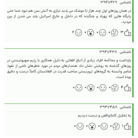
ناشناس
۳۹۴۷۴۲۹
در همان روزهای اول چند هزار تا موشک می زدید نیازی به آتش بس هم نبود شما حتی
پایگاه هایی که پهپاد و جنگنده که در داخل و خارج اسرائیل بلند می شدن از بین
نبردید.
۲
۰
۰
۰
۳
ناشناس
۳۹۴۷۴۳۸
بازداشت و محاکمه افراد زیادی از اتباع افغانی به دلیل همکاری با رژیم صهیونیستی در
روزهای گذشته به روشنی نشان داد هشدارهای مردم در مورد خطرهای ناشی از نفوذ
عناصر وابسته به گروه‌های تروریستی صاحب قدرت در افغانستان کاملاً درست و دقیق
بوده است.
۰
۰
۰
۰
۴
ناشناس
۳۹۴۷۴۵۸
یه تحلیل کاملاواقعی و درست دیدیم
۰
۰
۰
۰
۱