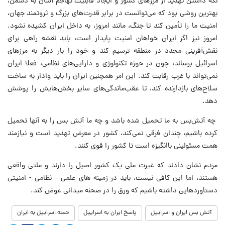
نگه داشتن تهدید از مرزهای کشور و ایجاد قابلیت تهاجم آسان به دشمن،
بهترین روشی بود که می‌توانست در برابر قدرت‌های بزرگ و ثروتمند جهان،
امنیت ما را تأمین کند تا جنگ، مانند امروز، به داخل ایران کشیده نشود.
امروز نیز اگر ایران خواهان امنیت پایدار است، باید نقشه راهی برای
نقش‌آفرینی مجدد در منطقه ترسیم کند و خود را بار دیگر به مرزهای
اسرائیل برساند، چون در حوزه تکنولوژی و دارایی‌های نظامی، فعلا ایران
نمی‌تواند با غرب رقابت کند. این امر همچنین ایران را باید وادار به ساخت
سلاح‌های بازدارنده کند، تا عقب‌ماندگی‌های سایر بخش‌هایش را پوشش
دهد.
چه آتش‌بس به ما تحمیل شده باشد و چه ما آتش ‌بس را به آنها تحمیل
کرده باشیم، چندان فرقی نمی‌کند، کشور در معرض تهدید است و نیازمند
همت مسئولینی باانگیزه است تا کشور را قوی کنند.
مردم نشان دادند که غیرت ملی یک کشور اصیل را دارند و ملتی واقعی
هستند، اما این کافی نیست، باید در زمینه های علمی – نظامی - امنیتی
دستاوردهایی داشته باشیم که ورق را در صحنه میدانی عوض کند.
آتش بس ایران و اسراییل
پاسخ ایران به اسراییل
حمله اسراییل به ایران