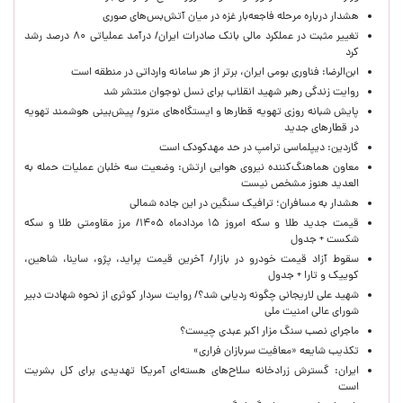
هشدار درباره مرحله فاجعه‌بار غزه در میان آتش‌بس‌های صوری
تغییر مثبت در عملکرد مالی بانک صادرات ایران/ درآمد عملیاتی ۸۰ درصد رشد
کرد
ابن‌الرضا: فناوری بومی ایران، برتر از هر سامانه وارداتی در منطقه است
روایت زندگی رهبر شهید انقلاب برای نسل نوجوان منتشر شد
پایش شبانه روزی تهویه قطارها و ایستگاه‌های مترو/ پیش‌بینی هوشمند تهویه
در قطارهای جدید
گاردین: دیپلماسی ترامپ در حد مهدکودک است
معاون هماهنگ‌کننده نیروی هوایی ارتش: وضعیت سه خلبان عملیات حمله به
العدید هنوز مشخص نیست
هشدار به مسافران؛ ترافیک سنگین در این جاده شمالی
قیمت جدید طلا و سکه امروز ۱۵ مردادماه ۱۴۰۵/ مرز مقاومتی طلا و سکه
شکست + جدول
سقوط آزاد قیمت خودرو در بازار/ آخرین قیمت پراید، پژو، ساینا، شاهین،
کوییک و تارا + جدول
شهید علی لاریجانی چگونه ردیابی شد؟/ روایت سردار کوثری از نحوه شهادت دبیر
شورای عالی امنیت ملی
ماجرای نصب سنگ مزار اکبر عبدی چیست؟
تکذیب شایعه «معافیت سربازان فراری»
ایران: گسترش زرادخانه سلاح‌های هسته‌ای آمریکا تهدیدی برای کل بشریت
است