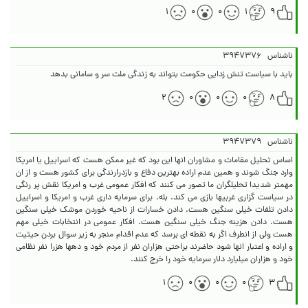
۱
۰
۰
۱
۹
ناشناس
۳۹۴۷۳۷۶
باید با سیاست تنش زدایی حکومت بتواند به زندگی ملت سر و سامانی بدهد
۲
۰
۰
۰
۸
ناشناس
۳۹۴۷۳۷۹
اساس تحلیل مقامات و مشاوران انها این بود که غیر ممکن هست که اسراییل یا امریکا
وارد جنگ شوند و همین عدم اراده بهترین دفاع و بازدرارندگی برای کشور هست و از ان
مهمتر شدیدا تحلیلگران ما تصور می کنند که افکار عمومی غرب و امریکا نقش پر رنگی
در سیاست گزاری غربیها بازی می کند. بله. برای سرمایه داری غرب و امریکا و اسراییل
دادن تلفات خیلی سنگین هست. دادن خسارات از ناحیه خوردن موشک خیلی سنگین
هست. دادن هزینه جنگ خیلی سنگین هست. افکار عمومی در انتخابات خیلی مهم
هست ولی از انطرف اگر به نقطه ای برسد که عدم اقدام منجر به زیر سوال بردن حیثیت
و اراده و اعتبار انها شود حاضرند براحتی هزاران نفر از مردم خود و دهها هزرا نفر نظامی
خود و هزاران میلیارد دلار سرمایه خود را خرج کنند.
۱
۰
۰
۰
۳