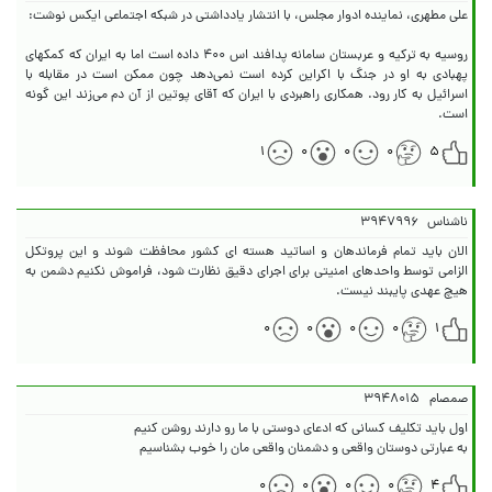
روسیه به ترکیه و عربستان سامانه پدافند اس ۴۰۰ داده است اما به ایران که کمکهای
پهبادی به او در جنگ با اکراین کرده است نمی‌دهد چون ممکن است در مقابله با
اسرائیل به کار رود. همکاری راهبردی با ایران که آقای پوتین از آن دم می‌زند این گونه
است.
۱
۰
۰
۰
۵
ناشناس
۳۹۴۷۹۹۶
الان باید تمام فرماندهان و اساتید هسته ای کشور محافظت شوند و این پروتکل
الزامی توسط واحدهای امنیتی برای اجرای دقیق نظارت شود، فراموش نکنیم دشمن به
هیچ عهدی پایبند نیست.
۰
۰
۰
۰
۱
صمصام
۳۹۴۸۰۱۵
به عبارتی دوستان واقعی و دشمنان واقعی مان را خوب بشناسیم
۰
۰
۰
۰
۴