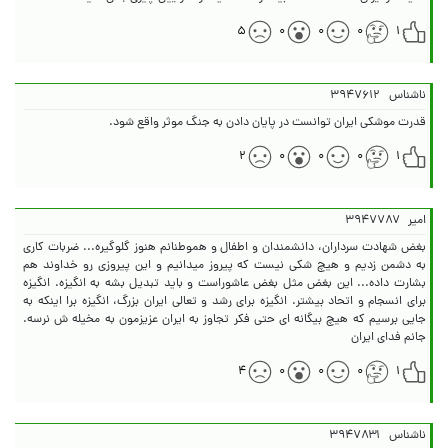
۵
۰
۰
۰
۱
ناشناس
۳۹۴۷۶۱۲
قدرت موشکی ایران توانست در پایان دادن به جنگ موثر واقع شود.
۲
۰
۰
۰
۱
امیر
۳۹۴۷۷۸۷
بغض شهادت سرداران، دانشمندان و اطفال و هموطنانم هنوز گلوگیره... ضربات کاری
به دشمن زدیم و هیچ شکی نیست که پیروز میدانیم و این پیروزی رو خداوند هم
بشارت داده... این بغض مثل بغض عاشوراست و باید تبدیل بشه به انگیزه. انگیزه
برای انسجام و اتحاد بیشتر. انگیزه برای رشد و تعالی ایران بزرگ، انگیزه برا اینکه به
جایی برسیم که هیچ بیگانه ای حتی فکر تجاوز به ایران عزیزمون به مخیله ش نرسه.
جانم فدای ایران
۴
۰
۰
۰
۱
ناشناس
۳۹۴۷۸۳۱