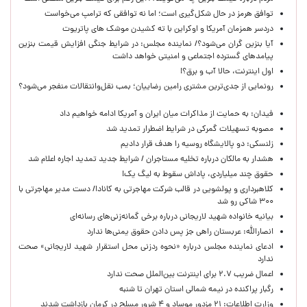
توافق هرمز در حال شکل‌گیری است؛ اما نه توافقی که ترامپ می‌خواست
دردسر همزمان آمریکا و اوکراین با ته کشیدن موشک های پاتریوت
آیا بنزین گران می‌شود؟/ نماینده مجلس: در شرایط جنگی افزایش قیمت بنزین
پیامدهای گسترده اجتماعی و امنیتی خواهد داشت
اول اینترنت، حالا آب و برق؟!
رونمایی از جدی‌ترین مشتری رامین رضاییان؛ بمب نقل‌وانتقالات منفجر می‌شود؟
فیدان: به حمایت از مذاکرات میان ایران و آمریکا ادامه خواهیم داد
مصوبه تسهیلات گمرکی در شرایط اضطرار تمدید شد
زلنسکی: دو پالایشگاه روسیه را هدف قرار دادیم
هشدار به مالکان درباره تخلیه مستاجران / شرایط جدید تمدید اجاره اعلام شد
حقوق چند میلیاردی، پاداش سقوط به لیگ یک!
کلاهبرداری و پولشویی در قالب شرکت مهاجرتی به کانادا/ دست مدیر مهاجرتی با
۳۰۰ شاکی رو شد
بیانیه خانواده شهید لاریجانی درباره برخی گمانه‌زنی‌های رسانه‌ای
انصارالله: عربستان راهی جز پس دادن حقوق یمنی‌ها ندارد
ادعای نماینده مجلس درباره «نحوه ردزنی محل استقرار شهید لاریجانی» صحت
ندارد
اعمال ضریب ۲.۷ برای اینترنت بین‌الملل صحت ندارد
رگبار پراکنده در نیمه شمالی استان تهران تا شنبه
وزارت اطلاعات: ۲۱ مزدور موساد و ۴ شرور مسلح در کرمان بازداشت شدند