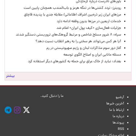
باورهای نادرست درباره گرمازدگی
رویترز: تردد کشتی‌ها در تنگه هرمز و باب‌المندب همچنان پایین است
مرزهای ایران زیر ذره‌بین اشراف اطلاعاتی/ مقابله جدی با پدیده قاچاق
خدمات اربعین در مرزها بدون وقفه ادامه دارد
جزئیات فعال‌سازی «کیف پول ایران» اعلام شد
سپاه: ۸ شرور مسلح شاخص و مرتبط گروهک‌های تروریستی دستگیر شدند
آیا هر کس می‌تواند هر سخنی را به رهبر انقلاب نسبت دهد؟
آغاز دور سوم مذاکرات لبنان و رژیم صهیونیستی در رم
مسئله مانایی ایران و اصلاح الگوی توسعه
بغداد: نباید از خاک عراق برای حمله به کشورهای دیگر استفاده کرد
بیشتر
ما را دنبال کنید.
آرشیو
آخرین خبرها
ارتباط با ما
درباره ما
پیوندها
RSS
اعلام مشکل سایت