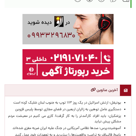
آخرین عناوین
یونیفل: ارتش اسرائیل در یک روز ۱۱۳ توپ به جنوب لبنان شلیک کرده است
دستگیری عامل توهین به زائران اربعین در فضای مجازی توسط پلیس قزوین
پزشکیان: باید افراد کارآمدتر را به کار گرفت/ کاری می کنیم در معیشت مردم
مشکلی پیش نیاید
آسوشیتدپرس: صدها نظامی آمریکایی در جنگ علیه ایران ضربه مغزی شده‌اند
پاسخ قالیباف به ترامپ: واقعیت‌ها را بپذیرید و به تعهدات خود عمل کنید