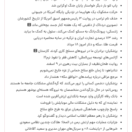
پاپ لئو بار دیگر خواستار پایان جنگ اوکراین شد
حرکت مشکوک یک هواپیما در نزدیکی پایگاه آمریکا در جیبوتی
حذف نام ترامپ در روایت ۳ رئیس‌جمهور اسبق آمریکا از تاریخ کشورشان
تصویری دردناک از دلفینی که یک هفته کنار جسد بچه‌اش ماند
زلنسکی: پیونگ‌یانگ به مسکو کمک می‌کند، سئول به کمک ما بیاید
رشد ۷۳ درصدی تجارت ایران و ترکیه در سایه محاصره دریایی
قیمت طلا، سکه و دلار امروز ۱۸ مرداد
پزشکیان: برادران ما در نیروهای مسلح کاری کردند کارستان
آژانس‌های توسعه بین‌المللی؛ کاهش فقر یا نفوذ نرم؟!
روایت طحان‌نظیف از بمباران بیت رهبری در ۹ اسفند
نتانیاهو: تا زمان خلع سلاح حماس از غزه خارج نمی‌شویم
مرجع عراقی درباره پیامدهای «توافق مکه» هشدار داد
پزشکیان: دشمن کسانی را ترور می‌کنند که گره‌گشای مشکلات جامعه ما هستند
روس‌اتم: در حال بازگرداندن متخصصان به نیروگاه هسته‌ای بوشهر هستیم
بانک رفاه کارگران وارد عرصه بانکداری ارزش‌آفرین شده است
نماینده ای که به دلیل مشکلات مالی موبایلش را فروخت
پاسخ چارچوب هماهنگی شیعیان عراق به طرح خلع سلاح
پزشکیان با رهبر معظم انقلاب اسلامی دیدار و گفت‌وگو کرد
جزئیات عملیات مهم ارتش یمن در المخا؛ هلاکت چندین نظامی سعودی
خبرهایی از «پایتخت ۸» و سریال‌های مهران مدیری و سعید آقاخانی