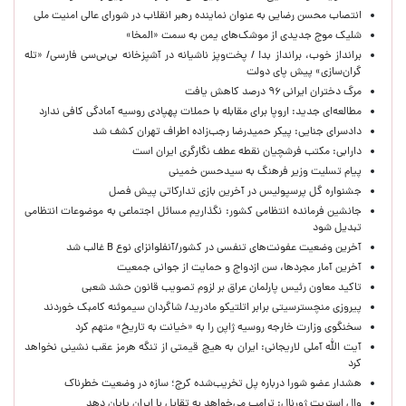
انتصاب محسن رضایی به عنوان نماینده رهبر انقلاب در شورای عالی امنیت ملی
شلیک موج جدیدی از موشک‌های یمن به سمت «المخا»
برانداز خوب، برانداز بد! / پخت‌وپز ناشیانه در آشپزخانه‌ بی‌بی‌سی فارسی/ «تله
گران‌سازی» پیش پای دولت
مرگ دختران ایرانی ۹۶ درصد کاهش یافت
مطالعه‌ای جدید: اروپا برای مقابله با حملات پهپادی روسیه آمادگی کافی ندارد
دادسرای جنایی: پیکر حمیدرضا رجب‌زاده اطراف تهران کشف شد
دارابی: مکتب فرشچیان نقطه عطف نگارگری ایران است
پیام تسلیت وزیر فرهنگ به سیدحسن خمینی
جشنواره گل پرسپولیس در آخرین بازی تدارکاتی پیش فصل
جانشین فرمانده انتظامی کشور: نگذاریم مسائل اجتماعی به موضوعات انتظامی
تبدیل شود
آخرین وضعیت عفونت‌های تنفسی در کشور/آنفلوانزای نوع B غالب شد
آخرین آمار مجردها، سن ازدواج و حمایت از جوانی جمعیت
تاکید معاون رئیس پارلمان عراق بر لزوم تصویب قانون حشد شعبی
پیروزی منچسترسیتی برابر اتلتیکو مادرید/ شاگردان سیموئنه کامبک خوردند
سخنگوی وزارت خارجه روسیه ژاپن را به «خیانت به تاریخ» متهم کرد
آیت الله آملی لاریجانی: ایران به هیچ قیمتی از تنگه هرمز عقب نشینی نخواهد
کرد
هشدار عضو شورا درباره پل تخریب‌شده کرج؛ سازه در وضعیت خطرناک
وال‌ استریت ژورنال: ترامپ می‌خواهد به تقابل با ایران پایان دهد