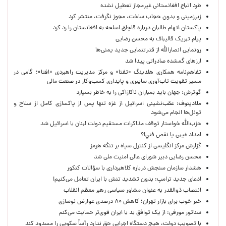
طرد اتباع افغانستانی غیرمجاز تعطیل نشده
زیرزمینی و بدون حجاب ساخت، مجوز نگرفت، منتشر کرد
پاکستان اتهام طالبان درباره قاچاق اسلحه به افغانستان را رد کرد
پیام تبریک قالیباف به محسن رضایی
رونمایی انصارالله از قدرتنمایی جدید یمنی‌ها
ارزهای گمشده صادراتی پیدا شد
تفاهم‌نامه همکاری هلدینگ «تفتا» و مرکز مدیریت راهبردی «افتا»؛ گامی در
مسیر تقویت تاب‌آوری سایبری و پایداری کسب‌وکار در صنعت مالی
گوترش: جهان باید بمباران ناکازاکی را به‌ خاطر بسپارد
ملادینوف: عقب‌نشینی اسرائیل از غزه تنها پس از پاکسازی کامل از سلاح و
تونل‌ها انجام می‌شود
حزب‌الله خواستار توقف مذاکرات مستقیم دولت لبنان با اسرائیل شد
امداد غیبی يا نقص فني!؟
گزارش مرکز انگلیسی از کنترل سپاه بر تنگه هرمز
محسن رضایی دبیر شورای عالی امنیت ملی شد
هشدار سازمان سنجش درباره کلاهبرداری با سؤالات کنکور
ادعای جدید ترامپ: بدون تشدید تنش با ایران تعامل می‌کنیم!
انتصاب ذوالقدر به عنوان مشاور سیاسی رهبر معظم انقلاب
خبر خوب برای بازار تهران؛ کاهش ۸۰ درصدی عوارض نوسازی
سناتور مورفی: از یک توافق بد با ایران قوی‌تر حمایت می‌کنم
با تصویب دولت، هیچ دستگاه اجرایی حق ندارد رأساً سکویی را مسدود کند