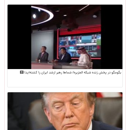
بگومگو در پخش زنده شبکه الجزیره/ شماها رهبر ارشد ایران را کشته‌اید!