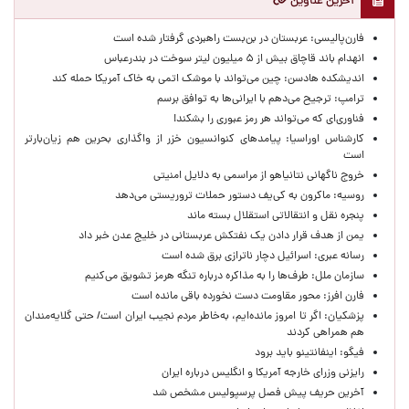
آخرین عناوین
فارن‌پالیسی: عربستان در بن‌بست راهبردی گرفتار شده است
انهدام باند قاچاق بیش از ۵ میلیون لیتر سوخت در بندرعباس
اندیشکده هادسن: چین می‌تواند با موشک اتمی به خاک آمریکا حمله کند
ترامپ: ترجیح می‌دهم با ایرانی‌‌ها به توافق برسم
فناوری‌ای که می‌تواند هر رمز عبوری را بشکند!
کارشناس اوراسیا: پیامدهای کنوانسیون خزر از واگذاری بحرین هم زیان‌بارتر
است
خروج ناگهانی نتانیاهو از مراسمی به دلایل امنیتی
روسیه: ماکرون به کی‌یف دستور حملات تروریستی می‌دهد
پنجره‌ نقل و انتقالاتی استقلال بسته ماند
یمن از هدف قرار دادن یک نفتکش عربستانی در خلیج عدن خبر داد
رسانه عبری: اسرائیل دچار ناترازی برق شده است
سازمان ملل: طرف‌ها را به مذاکره درباره تنگه هرمز تشویق می‌کنیم
فارن افرز: محور مقاومت دست نخورده باقی مانده است
پزشکیان: اگر تا امروز مانده‌ایم، به‌خاطر مردم نجیب ایران است/ حتی گلایه‌مندان
هم همراهی کردند
فیگو: اینفانتینو باید برود
رایزنی وزرای خارجه آمریکا و انگلیس درباره ایران
آخرین حریف پیش فصل پرسپولیس مشخص شد