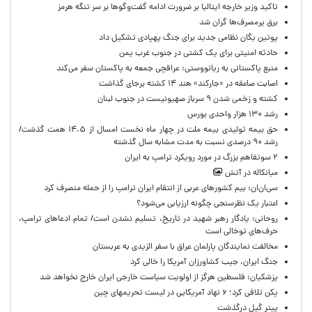
تاکید وزیر خارجه ایتالیا بر ضرورت ادامه گفت‌وگوها بر سر تنگه هرمز
برق پرمصرف‌ها گران شد
پوتین یگان نظامی جدید برای جنگ پهپادی تشکیل داد
حادثه امنیتی برای یک کشتی در جنوب غرب یمن
منبع پاکستانی به ریانووستی: عراقچی جمعه به پاکستان سفر می‌کند
اصابت صاعقه در «جارکند» هند ۱۴ کشته برجای گذاشت
کشته و زخمی شدن ۹ سرباز صهیونیست در جنوب لبنان
رشد ۱۳۰ هزار واحدی بورس
حق بیمه تولیدی بیمه ملت در چهار ماه نخست امسال از ۱۴.۵ همت گذشت/
رشد ۹۰ درصدی نسبت به مدت مشابه سال گذشته
۲ سوتفاهم بزرگ در مورد رویکرد ترامپ به ایران
میانکاله در آتش
سی‌ان‌ان: بیم کشورهای عربی از انتقام ایران ترامپ را از حمله منصرف کرد
اعتبار یک نظرسنجی چگونه ارزیابی می‌شود؟
روحانی: یادگار رهبر شهید در تاریخ، تسلیم نشدن است/ تمام ادعاهای ترامپ،
حرف‌های توخالی است
مخالفت نمایندگان پارلمان عراق با سفر الزیدی به عربستان
جنگ ایران، جیب کشاورزان آمریکا را خالی کرد
پزشکیان: فلسطین هرگز از اولویت سیاست خارجی ایران خارج نخواهد شد
پکن تلافی کرد؛ ۶ نهاد آمریکایی در لیست تحریمهای چین
پیتر گیل درگذشت