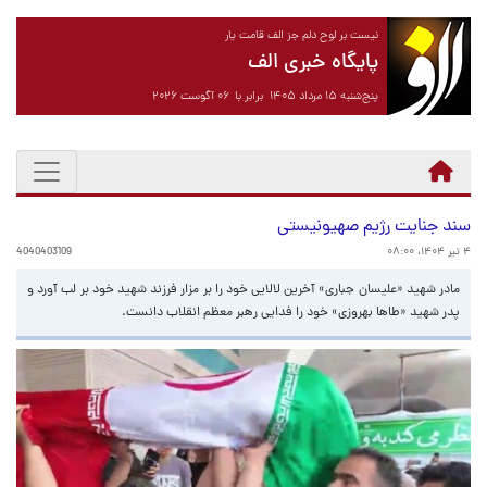
نیست بر لوح دلم جز الف قامت یار
پایگاه خبری الف
پنج‌شنبه ۱۵ مرداد ۱۴۰۵ برابر با ۰۶ آگوست ۲۰۲۶
سند جنایت رژیم صهیونیستی
۴ تیر ۱۴۰۴، ۰۸:۰۰
4040403109
مادر شهید «علیسان جباری» آخرین لالایی خود را بر مزار فرزند شهید خود بر لب آورد و
پدر شهید «طاها بهروزی» خود را فدایی رهبر معظم انقلاب دانست.