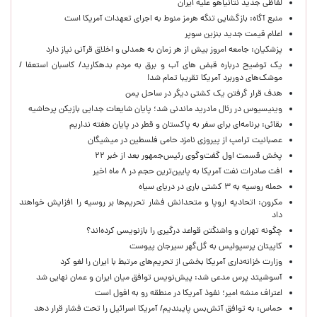
لفاظی جدید نتانیاهو علیه ایران
منبع آگاه: بازگشایی تنگه هرمز منوط به اجرای تعهدات آمریکا است
اعلام قیمت جدید بنزین سوپر
پزشکیان: جامعه امروز بیش از هر زمان به همدلی و اخلاق قرآنی نیاز دارد
یک توضیح درباره قبض های آب و برق به مردم بدهکارید/ کاسبان استعفا /
موشک‌های دوربرد آمریکا تقریبا تمام شد!
هدف قرار گرفتن یک کشتی دیگر در ساحل یمن
وینیسیوس در رئال مادرید ماندنی شد؛ پایان شایعات جدایی بازیکن پرحاشیه
بقائی: برنامه‌ای برای سفر به پاکستان و قطر در پایان هفته نداریم
عصبانیت ترامپ از پیروزی نامزد حامی فلسطین در میشیگان
پخش قسمت اول گفت‌وگوی رئیس‌جمهور بعد از خبر ۲۲
افت صادرات نفت آمریکا به پایین‌ترین حجم در ۸ ماه اخیر
حمله روسیه به ۳ کشتی باری در دریای سیاه
مکرون: اتحادیه اروپا و متحدانش فشار تحریم‌ها بر روسیه را افزایش خواهند
داد
چگونه تهران و واشنگتن قواعد درگیری را بازنویسی کرده‌اند؟
کاپیتان پرسپولیس به گل‌گهر سیرجان پیوست
وزارت خزانه‌داری آمریکا بخشی از تحریم‌های مرتبط با ایران را لغو کرد
آسوشیتد پرس مدعی شد: پیش‌نویس توافق میان ایران و عمان نهایی شد
اعتراف منشه امیر؛ نفوذ آمریکا در منطقه رو به افول است
حماس: به توافق آتش‌بس پایبندیم/ آمریکا اسرائیل را تحت فشار قرار دهد