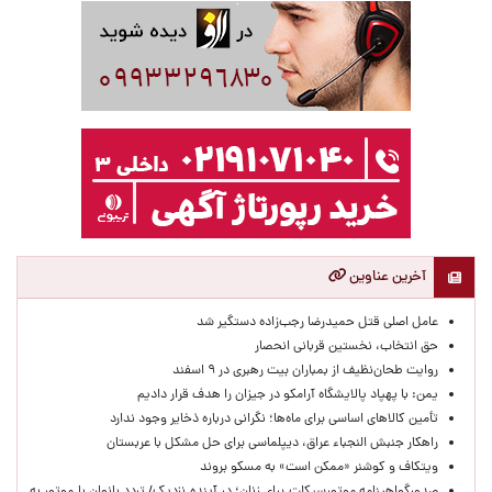
آخرین عناوین
عامل اصلی قتل حمیدرضا رجب‌زاده دستگیر شد
حق انتخاب، نخستین قربانی انحصار
روایت طحان‌نظیف از بمباران بیت رهبری در ۹ اسفند
یمن: با پهپاد پالایشگاه آرامکو در جیزان را هدف قرار دادیم
تأمین کالاهای اساسی برای ماه‌ها؛ نگرانی درباره ذخایر وجود ندارد
راهکار جنبش النجباء عراق، دیپلماسی برای حل مشکل با عربستان
ویتکاف و کوشنر «ممکن است» به مسکو بروند