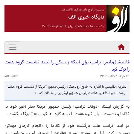
نیست بر لوح دلم جز الف قامت یار
پایگاه خبری الف
یک‌شنبه ۱۸ مرداد ۱۴۰۵ برابر با ۰۹ آگوست ۲۰۲۶
فایننشال‌تایمز: ترامپ برای اینکه زلنسکی را نبیند نشست گروه هفت
را ترک کرد
۲۹ خرداد ۱۴۰۴، ۲۲:۴۵
4040329111
نشریه انگلیسی با اشاره به خروج زودهنگام رئیس‌جمهور آمریکا از نشست گروه هفت
نوشت: «او علاقه‌ای نداشت رئیس جمهور اوکراین را ملاقات کند.»
به گزارش ایسنا، «دونالد ترامپ» رئیس جمهور آمریکا سفر اخیر خود به
کانادا و نشست سران گروه هفت را نیمه کاره رها کرد و به آمریکا بازگشت.
در ابتدا ترامپ علت بازگشت خود از کانادا را «انجام کارهای مهم‌تر»
توصیف کرد. اما به نوشته نشریه «فایننشال‌تایمز»، او نمی‌خواست با