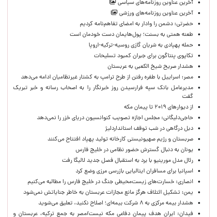
آخرین عناوین روزنامه‌های سیاسی
آخرین عناوین روزنامه‌های ورزشی
حضرتی: دشمن را وادار به امضای تفاهم‌نامه کردیم
طعنه همتی به بسنت؛ پول‌هایمان دست خودمان است
حمله پهپادی به شریان گازی روسیه-ترکیه-اروپا
تکاپوی پنتاگون برای جبران کمبود تسلیحات
هشدار صریح شیخ الکعبی به عربستان
مصر: اسراییل با طفره رفتن از طرح ترامپ به کشتار غیرنظامیان ادامه می‌دهد
مدیرعامل بانک سپه فرارسیدن روز خبرنگار را به اصحاب رسانه و خبر تبریک
گفت
از دیوارهای ۲۰۱۹ تا پیمان مکه
حاجی‌دلیگانی: مجلس اجازه تصویب کنوانسیون دریای خزر را نمی‌دهد
دبل درگاهی در شب توقف استانداردلیژ
صربستان و رژیم صهیونیستی کارخانه تولید پهپاد افتتاح می‌کنند
یونان به دنبال گسترش حضور نظامی در خلیج فارس
رئال مدل مورینیو با برد به استقبال فصل جدید لالیگا رفت
اسپانیا برای مسافران ایتالیایی بازرسی مرزی وضع کرد
انصاری: خسارت‌های زیست‌محیطی جنگ در خلیج فارس را مطالبه‌ می‌کنیم
یمن: تشکیل ائتلاف هرگز مانع مجازات عربستان به خاطر جنایاتش نمی‌شود
هشدار بیمه مرکزی به ۸ شرکت بیمه‌ای؛ اصلاح نکنید، تعلیق می‌شوید
فیدان: ایران هدف پیمان دفاعی مکه نیست/مصر به جمع ترکیه، عربستان و