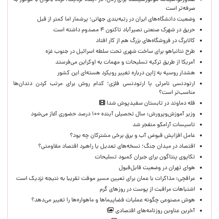
صدورگواهینامه موتورسیکلت برای زنان؛ در آینده نزدیک/ تردد بانوان با موتور به‌
صرفه‌تر است
وضعیت دانشگاه‌های ایران در رتبه‌بندی جهانی؛ پرشمار اما کمتر از قبل
حریق در شهرک صنعتی نصیرآباد تاکنون ۴ مصدوم داشته است
کالابرگ در فروشگاه‌های بزرگ هم از کار افتاد
طرح نتانیاهو برای ساخت شهری تحت سلطه اسرائیل در جنوب غزه
آمریکا از طریق ترکیه تسلیحات و مهمات به اوکراین می‌فرستد
هشدار روسیه به ژاپن درباره تغییر رویکرد هسته‌ای این کشور
ارتودنسی نامرئی یا ارتودنسی فلزی؛ کدام روش برای مرتب کردن دندان‌ها
مناسب‌تر است؟
قله دماوند در تابستان سفیدپوش شد!
وزیر آموزش‌وپرورش: سال تحصیلی آینده ۱۰۰ درصد حضوری آغاز می‌شود
تاسیسات آرامکو منفجر شد
عامل افزایش قبوض آب و برق برخی مشترکان چه بود؟
اقتصاد در میدان جنگ؛ نسخه‌های تعدیل یا راهبرد اقتصاد مقاومتی؟
تکاپوی پنتاگون برای جبران کمبود تسلیحات
هوای تهران در وضعیت قابل‌قبول
عراقچی: مذاکرات با عمان برای تعیین مسیر موقت تقریبا به نتیجه نزدیک است
اشتباهات مراقبت از پوست در روزهای گرم
هوش مصنوعی چگونه عملیات فضاپیماها و ماهواره‌ها را تغییر می‌دهد؟
آخرین عناوین روزنامه‌های اقتصادی