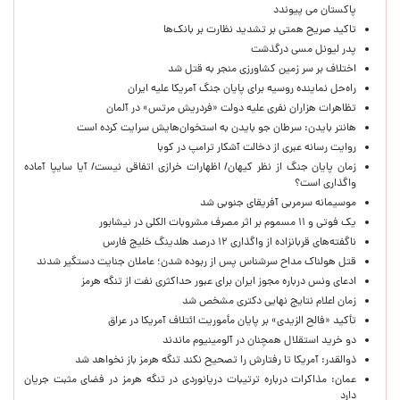
پاکستان می پیوندد
تاکید صریح همتی بر تشدید نظارت بر بانک‌ها
پدر لیونل مسی درگذشت
اختلاف بر سر زمین کشاورزی منجر به قتل شد
راه‌حل نماینده روسیه برای پایان جنگ آمریکا علیه ایران
تظاهرات هزاران نفری علیه دولت «فردریش مرتس» در آلمان
هانتر بایدن: سرطان جو بایدن به استخوان‌هایش سرایت کرده است
روایت رسانه عبری از دخالت آشکار ترامپ در کوبا
زمان پایان جنگ از نظر کیهان/ اظهارات خرازی اتفاقی نیست/ آیا سایپا آماده
واگذاری است؟
موسیمانه سرمربی آفریقای جنوبی شد
یک فوتی و ۱۱ مسموم بر اثر مصرف مشروبات الکلی در نیشابور
ناگفته‌های قربانزاده از واگذاری ۱۲ درصد هلدینگ خلیج فارس
قتل هولناک مداح سرشناس پس از ربوده شدن؛ عاملان جنایت دستگیر شدند
ادعای ونس درباره مجوز ایران برای عبور حداکثری نفت از تنگه هرمز
زمان اعلام نتایج نهایی دکتری مشخص شد
تأکید «فالح الزیدی» بر پایان مأموریت ائتلاف آمریکا در عراق
دو خرید استقلال همچنان در آلومینیوم ماندند
ذوالقدر: آمریکا تا رفتارش را تصحیح نکند تنگه هرمز باز نخواهد شد
عمان: مذاکرات درباره ترتیبات دریانوردی در تنگه هرمز در فضای مثبت جریان
دارد