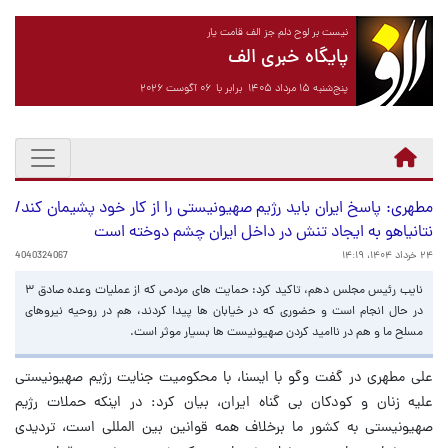
نیست بر لوح دلم جز الف قامت یار
پایگاه خبری الف
پنج‌شنبه ۱۵ مرداد ۱۴۰۵ برابر با ۰۶ آگوست ۲۰۲۶
مطهری: پاسخ ایران باید رژیم صهیونیستی را از کار خود پشیمان کند/
نتانیاهو به ایجاد تنش در داخل ایران چشم دوخته است
۲۴ خرداد ۱۴۰۴، ۱۴:۱۹
4040324067
نایب رئیس مجلس دهم، تاکید کرد: حمایت های مردمی که از عملیات وعده صادق ۳
در حال انجام است و حضوری که در خیابان ها پیدا کردند، هم در روحیه نیروهای
مسلح ما و هم در ناامید کردن صهیونیست ها بسیار موثر است.
علی مطهری در گفت وگو با ایسنا، با محکومیت جنایت رژیم صهیونیستی
علیه زنان و کودکان بی گناه ایران، بیان کرد: در اینکه حملات رژیم
صهیونیستی به کشور ما برخلاف همه قوانین بین المللی است، تردیدی