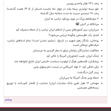
رشد ۱۳۰ هزار واحدی بورس
حق بیمه تولیدی بیمه ملت در چهار ماه نخست امسال از ۱۴.۵ همت گذشت/
رشد ۹۰ درصدی نسبت به مدت مشابه سال گذشته
۲ سوتفاهم بزرگ در مورد رویکرد ترامپ به ایران
میانکاله در آتش
سی‌ان‌ان: بیم کشورهای عربی از انتقام ایران ترامپ را از حمله منصرف کرد
اعتبار یک نظرسنجی چگونه ارزیابی می‌شود؟
روحانی: یادگار رهبر شهید در تاریخ، تسلیم نشدن است/ تمام ادعاهای ترامپ،
حرف‌های توخالی است
مخالفت نمایندگان پارلمان عراق با سفر الزیدی به عربستان
جنگ ایران، جیب کشاورزان آمریکا را خالی کرد
پزشکیان: فلسطین هرگز از اولویت سیاست خارجی ایران خارج نخواهد شد
پکن تلافی کرد؛ ۶ نهاد آمریکایی در لیست تحریمهای چین
پیتر گیل درگذشت
حمله وزیر جنگ آمریکا به سی‌ان‌ان
مهمانی ۱۲ هزار نفری بانک صادرات ایران/ حمایت از اقشار کم‌درآمد با توزیع
بسته‌های معیشتی
بیشتر