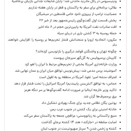
وینیسیوس در رئال مادرید ماندنی شد؛ پایان شایعات جدایی بازیکن پرحاشیه
بقائی: برنامه‌ای برای سفر به پاکستان و قطر در پایان هفته نداریم
عصبانیت ترامپ از پیروزی نامزد حامی فلسطین در میشیگان
پخش قسمت اول گفت‌وگوی رئیس‌جمهور بعد از خبر ۲۲
افت صادرات نفت آمریکا به پایین‌ترین حجم در ۸ ماه اخیر
حمله روسیه به ۳ کشتی باری در دریای سیاه
مکرون: اتحادیه اروپا و متحدانش فشار تحریم‌ها بر روسیه را افزایش خواهند
داد
چگونه تهران و واشنگتن قواعد درگیری را بازنویسی کرده‌اند؟
کاپیتان پرسپولیس به گل‌گهر سیرجان پیوست
وزارت خزانه‌داری آمریکا بخشی از تحریم‌های مرتبط با ایران را لغو کرد
آسوشیتد پرس مدعی شد: پیش‌نویس توافق میان ایران و عمان نهایی شد
اعتراف منشه امیر؛ نفوذ آمریکا در منطقه رو به افول است
حماس: به توافق آتش‌بس پایبندیم/ آمریکا اسرائیل را تحت فشار قرار دهد
تاکید وزیر خارجه ایتالیا بر ضرورت ادامه گفت‌وگوها بر سر تنگه هرمز
برق پرمصرف‌ها گران شد
پوتین یگان نظامی جدید برای جنگ پهپادی تشکیل داد
حادثه امنیتی برای یک کشتی در جنوب غرب یمن
منبع پاکستانی به ریانووستی: عراقچی جمعه به پاکستان سفر می‌کند
اصابت صاعقه در «جارکند» هند ۱۴ کشته برجای گذاشت
کشته و زخمی شدن ۹ سرباز صهیونیست در جنوب لبنان