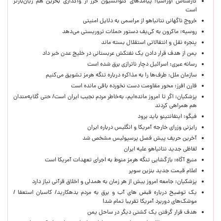
کارشناس اوراسیا: پیامدهای کنوانسیون خزر از واگذاری بحرین هم زیان‌بارتر
است
خروج ناگهانی نتانیاهو از مراسمی به دلایل امنیتی
روسیه: ماکرون به کی‌یف دستور حملات تروریستی می‌دهد
پنجره‌ نقل و انتقالاتی استقلال بسته ماند
یمن از هدف قرار دادن یک نفتکش عربستانی در خلیج عدن خبر داد
رسانه عبری: اسرائیل دچار ناترازی برق شده است
سازمان ملل: طرف‌ها را به مذاکره درباره تنگه هرمز تشویق می‌کنیم
فارن افرز: محور مقاومت دست نخورده باقی مانده است
پزشکیان: اگر تا امروز مانده‌ایم، به‌خاطر مردم نجیب ایران است/ حتی گلایه‌مندان
هم همراهی کردند
فیگو: اینفانتینو باید برود
رایزنی وزرای خارجه آمریکا و انگلیس درباره ایران
آخرین حریف پیش فصل پرسپولیس مشخص شد
لفاظی جدید نتانیاهو علیه ایران
منبع آگاه: بازگشایی تنگه هرمز منوط به اجرای تعهدات آمریکا است
اعلام قیمت جدید بنزین سوپر
پزشکیان: جامعه امروز بیش از هر زمان به همدلی و اخلاق قرآنی نیاز دارد
یک توضیح درباره قبض های آب و برق به مردم بدهکارید/ کاسبان استعفا /
موشک‌های دوربرد آمریکا تقریبا تمام شد!
هدف قرار گرفتن یک کشتی دیگر در ساحل یمن