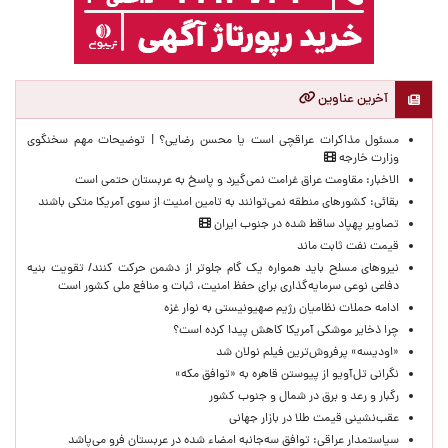
آخرین عناوین
مسئول مذاکرات عراقچی است یا محسن رضایی؟ | توضیحات مهم سخنگوی
وزارت خارجه
الاخبار: مقاومت عراق غرامت نمی‌گیرد و پاسخ به عربستان حتمی است
بقائی: کشورهای منطقه نمی‌توانند به تامین امنیت از سوی آمریکا متکی باشند
تصاویر پهپاد ساقط شده در جنوب ایران
قیمت نفت ثابت ماند
نیروهای مسلح باید همواره یک گام جلوتر از دشمن حرکت کنند/ تقویت بنیه
دفاعی نوعی سرمایه‌گذاری برای حفظ امنیت، ثبات و منافع ملی کشور است
ادامه حملات نظامیان رژیم صهیونیستی به نوار غزه
چرا ذخایر موشکی آمریکا کاهش پیدا کرده است؟
«اودیسه» پرفروش‌ترین فیلم نولان شد
نگرانی تل‌آویو از پیوستن قاهره به «توافق مکه»
رگبار و رعد و برق در شمال و جنوب کشور
عقب‌نشینی قیمت طلا در بازار جهانی
سیاستمدار عراقی: توافق سه‌جانبه امضاء شده در عربستان فرو می‌پاشد