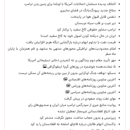
ائتلاف پدیده مسلمان انتخابات آمریکا با اوباما برای زمین زدن ترامپ
سلاح جدید پیونگ‌یانگ در فضای سایبری
تنفس قابل قبول هوا در پایتخت
تیر غیب بر قلب سیاه عربستان
ترامپ مشاور حقوقی کاخ سفید را برکنار کرد
ایران در حال دیکته کردن اصول خود به کاخ سفید است!
قیمت نفت با تداوم ابهام درباره بازگشایی تنگه هرمز افزایش یافت
اعلام محدودیت‌های ترافیکی محورهای منتهی به مشهد و قم همزمان با پایان
ماه صفر
مهر تأیید مقام دوم پنتاگون بر ته کشیدن ذخایر تسلیحاتی آمریکا
۵ نجات‌دهنده خوشمزه در روزهای گرم/ اینفوگرافی
مسکو: توقف جنگ اوکراین بدون از بین بردن ریشه‌های آن ممکن نیست
آخرین عناوین روزنامه‌های اقتصادی
آخرین عناوین روزنامه‌های ورزشی
آخرین عناوین روزنامه‌های سیاسی
بهای نفت روند صعودی در پیش گرفت
روایت منابع عبری از سردرگمی ترامپ میان ایران و صندوق‌های رای
طرد اتباع افغانستانی غیرمجاز تعطیل نشده
زیرزمینی و بدون حجاب ساخت، مجوز نگرفت، منتشر کرد
پاکستان اتهام طالبان درباره قاچاق اسلحه به افغانستان را رد کرد