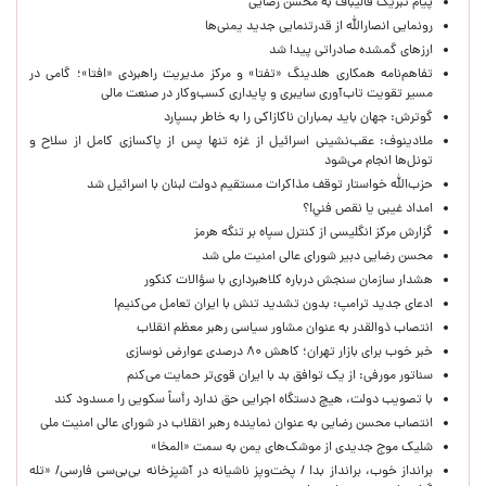
پیام تبریک قالیباف به محسن رضایی
رونمایی انصارالله از قدرتنمایی جدید یمنی‌ها
ارزهای گمشده صادراتی پیدا شد
تفاهم‌نامه همکاری هلدینگ «تفتا» و مرکز مدیریت راهبردی «افتا»؛ گامی در
مسیر تقویت تاب‌آوری سایبری و پایداری کسب‌وکار در صنعت مالی
گوترش: جهان باید بمباران ناکازاکی را به‌ خاطر بسپارد
ملادینوف: عقب‌نشینی اسرائیل از غزه تنها پس از پاکسازی کامل از سلاح و
تونل‌ها انجام می‌شود
حزب‌الله خواستار توقف مذاکرات مستقیم دولت لبنان با اسرائیل شد
امداد غیبی يا نقص فني!؟
گزارش مرکز انگلیسی از کنترل سپاه بر تنگه هرمز
محسن رضایی دبیر شورای عالی امنیت ملی شد
هشدار سازمان سنجش درباره کلاهبرداری با سؤالات کنکور
ادعای جدید ترامپ: بدون تشدید تنش با ایران تعامل می‌کنیم!
انتصاب ذوالقدر به عنوان مشاور سیاسی رهبر معظم انقلاب
خبر خوب برای بازار تهران؛ کاهش ۸۰ درصدی عوارض نوسازی
سناتور مورفی: از یک توافق بد با ایران قوی‌تر حمایت می‌کنم
با تصویب دولت، هیچ دستگاه اجرایی حق ندارد رأساً سکویی را مسدود کند
انتصاب محسن رضایی به عنوان نماینده رهبر انقلاب در شورای عالی امنیت ملی
شلیک موج جدیدی از موشک‌های یمن به سمت «المخا»
برانداز خوب، برانداز بد! / پخت‌وپز ناشیانه در آشپزخانه‌ بی‌بی‌سی فارسی/ «تله