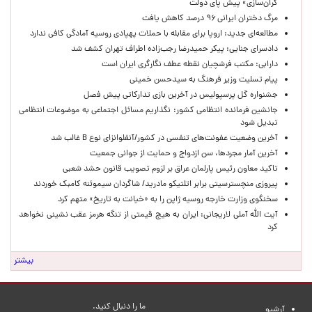
گران‌سازی» پیش پای دولت
مرگ دختران ایرانی ۹۶ درصد کاهش یافت
مطالعه‌ای جدید: اروپا برای مقابله با حملات پهپادی روسیه آمادگی کافی ندارد
دادسرای جنایی: پیکر حمیدرضا رجب‌زاده اطراف تهران کشف شد
دارابی: مکتب فرشچیان نقطه عطف نگارگری ایران است
پیام تسلیت وزیر فرهنگ به سیدحسن خمینی
جشنواره گل پرسپولیس در آخرین بازی تدارکاتی پیش فصل
جانشین فرمانده انتظامی کشور: نگذاریم مسائل اجتماعی به موضوعات انتظامی
تبدیل شود
آخرین وضعیت عفونت‌های تنفسی در کشور/آنفلوانزای نوع B غالب شد
آخرین آمار مجردها، سن ازدواج و حمایت از جوانی جمعیت
تاکید معاون رئیس پارلمان عراق بر لزوم تصویب قانون حشد شعبی
پیروزی منچسترسیتی برابر اتلتیکو مادرید/ شاگردان سیموئنه کامبک خوردند
سخنگوی وزارت خارجه روسیه ژاپن را به «خیانت به تاریخ» متهم کرد
آیت الله آملی لاریجانی: ایران به هیچ قیمتی از تنگه هرمز عقب نشینی نخواهد
کرد
بیشتر
ما را دنبال کنید.
آرشیو