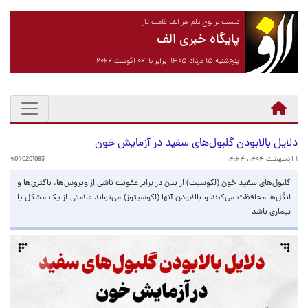
نیست بر لوح دلم جز الف قامت یار
پایگاه خبری الف
پنج‌شنبه ۱۵ مرداد ۱۴۰۵ برابر با ۰۶ آگوست ۲۰۲۶
دلایل بالابودن گلبول‌های سفید در آزمایش خون
۱ اردیبهشت ۱۴۰۴، ۱۴:۲۴
4040201083
گلبول‌های سفید خون (لکوسیت) از بدن در برابر عفونت ناشی از ویروس‌ها، باکتری‌ها و
انگل‌ها محافظت می‌کنند و بالابودن آنها (لکوسیتوز) می‌تواند علامتی از یک مشکل یا
بیماری باشد