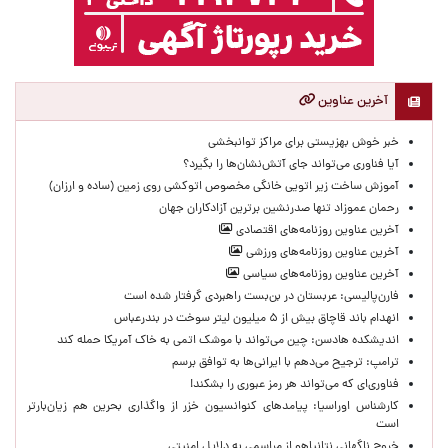
آخرین عناوین
خبر خوش بهزیستی برای مراکز توانبخشی
آیا فناوری می‌تواند جای آتش‌نشان‌ها را بگیرد؟
آموزش ساخت زیر اتویی خانگی مخصوص اتوکشی روی زمین (ساده و ارزان)
رحمان عموزاد تنها صدرنشین برترین آزادکاران جهان
آخرین عناوین روزنامه‌های اقتصادی
آخرین عناوین روزنامه‌های ورزشی
آخرین عناوین روزنامه‌های سیاسی
فارن‌پالیسی: عربستان در بن‌بست راهبردی گرفتار شده است
انهدام باند قاچاق بیش از ۵ میلیون لیتر سوخت در بندرعباس
اندیشکده هادسن: چین می‌تواند با موشک اتمی به خاک آمریکا حمله کند
ترامپ: ترجیح می‌دهم با ایرانی‌‌ها به توافق برسم
فناوری‌ای که می‌تواند هر رمز عبوری را بشکند!
کارشناس اوراسیا: پیامدهای کنوانسیون خزر از واگذاری بحرین هم زیان‌بارتر
است
خروج ناگهانی نتانیاهو از مراسمی به دلایل امنیتی