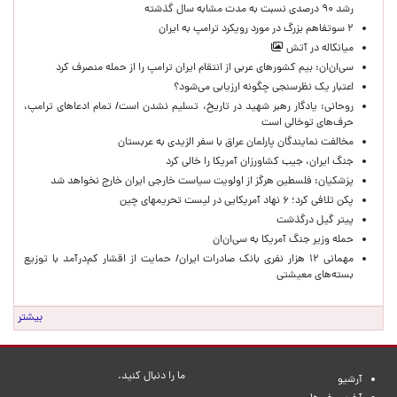
رشد ۹۰ درصدی نسبت به مدت مشابه سال گذشته
۲ سوتفاهم بزرگ در مورد رویکرد ترامپ به ایران
میانکاله در آتش
سی‌ان‌ان: بیم کشورهای عربی از انتقام ایران ترامپ را از حمله منصرف کرد
اعتبار یک نظرسنجی چگونه ارزیابی می‌شود؟
روحانی: یادگار رهبر شهید در تاریخ، تسلیم نشدن است/ تمام ادعاهای ترامپ،
حرف‌های توخالی است
مخالفت نمایندگان پارلمان عراق با سفر الزیدی به عربستان
جنگ ایران، جیب کشاورزان آمریکا را خالی کرد
پزشکیان: فلسطین هرگز از اولویت سیاست خارجی ایران خارج نخواهد شد
پکن تلافی کرد؛ ۶ نهاد آمریکایی در لیست تحریمهای چین
پیتر گیل درگذشت
حمله وزیر جنگ آمریکا به سی‌ان‌ان
مهمانی ۱۲ هزار نفری بانک صادرات ایران/ حمایت از اقشار کم‌درآمد با توزیع
بسته‌های معیشتی
بیشتر
ما را دنبال کنید.
آرشیو