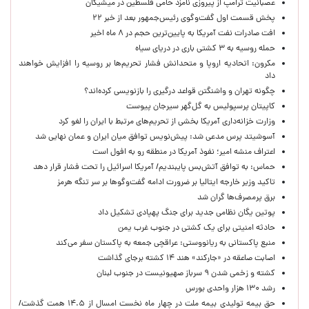
عصبانیت ترامپ از پیروزی نامزد حامی فلسطین در میشیگان
پخش قسمت اول گفت‌وگوی رئیس‌جمهور بعد از خبر ۲۲
افت صادرات نفت آمریکا به پایین‌ترین حجم در ۸ ماه اخیر
حمله روسیه به ۳ کشتی باری در دریای سیاه
مکرون: اتحادیه اروپا و متحدانش فشار تحریم‌ها بر روسیه را افزایش خواهند
داد
چگونه تهران و واشنگتن قواعد درگیری را بازنویسی کرده‌اند؟
کاپیتان پرسپولیس به گل‌گهر سیرجان پیوست
وزارت خزانه‌داری آمریکا بخشی از تحریم‌های مرتبط با ایران را لغو کرد
آسوشیتد پرس مدعی شد: پیش‌نویس توافق میان ایران و عمان نهایی شد
اعتراف منشه امیر؛ نفوذ آمریکا در منطقه رو به افول است
حماس: به توافق آتش‌بس پایبندیم/ آمریکا اسرائیل را تحت فشار قرار دهد
تاکید وزیر خارجه ایتالیا بر ضرورت ادامه گفت‌وگوها بر سر تنگه هرمز
برق پرمصرف‌ها گران شد
پوتین یگان نظامی جدید برای جنگ پهپادی تشکیل داد
حادثه امنیتی برای یک کشتی در جنوب غرب یمن
منبع پاکستانی به ریانووستی: عراقچی جمعه به پاکستان سفر می‌کند
اصابت صاعقه در «جارکند» هند ۱۴ کشته برجای گذاشت
کشته و زخمی شدن ۹ سرباز صهیونیست در جنوب لبنان
رشد ۱۳۰ هزار واحدی بورس
حق بیمه تولیدی بیمه ملت در چهار ماه نخست امسال از ۱۴.۵ همت گذشت/