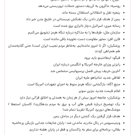
روسیه: ماکرون به کی‌یف دستور حملات تروریستی می‌دهد
پنجره‌ نقل و انتقالاتی استقلال بسته ماند
یمن از هدف قرار دادن یک نفتکش عربستانی در خلیج عدن خبر داد
رسانه عبری: اسرائیل دچار ناترازی برق شده است
سازمان ملل: طرف‌ها را به مذاکره درباره تنگه هرمز تشویق می‌کنیم
فارن افرز: محور مقاومت دست نخورده باقی مانده است
پزشکیان: اگر تا امروز مانده‌ایم، به‌خاطر مردم نجیب ایران است/ حتی گلایه‌مندان
هم همراهی کردند
فیگو: اینفانتینو باید برود
رایزنی وزرای خارجه آمریکا و انگلیس درباره ایران
آخرین حریف پیش فصل پرسپولیس مشخص شد
لفاظی جدید نتانیاهو علیه ایران
منبع آگاه: بازگشایی تنگه هرمز منوط به اجرای تعهدات آمریکا است
اعلام قیمت جدید بنزین سوپر
پزشکیان: جامعه امروز بیش از هر زمان به همدلی و اخلاق قرآنی نیاز دارد
یک توضیح درباره قبض های آب و برق به مردم بدهکارید/ کاسبان استعفا /
موشک‌های دوربرد آمریکا تقریبا تمام شد!
هدف قرار گرفتن یک کشتی دیگر در ساحل یمن
وینیسیوس در رئال مادرید ماندنی شد؛ پایان شایعات جدایی بازیکن پرحاشیه
بقائی: برنامه‌ای برای سفر به پاکستان و قطر در پایان هفته نداریم