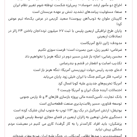
اخراج دو مأمور ارشد «موساد»؛ پس‌لرزه شکست توطئه شوم تغییر نظام ایران
صنعا: مسئولیت پیامدهای تشدید تنش بر عهده عربستان است
کاپیتان ملوان به ذوب‌آهن پیوست/ سعید کریمی در عرض یک‌ماه تیم عوض
کرد!
پایان طرح ترافیکی اربعین پلیس با ثبت ۶۷ میلیون تردد/جان باختن ۲۴ زائر در
تصادفات اربعینی
مدودف: ژاپن تابع آمریکاست
ضرغامی: تغییر ریل، عین بصیرت است؛ فرصت سوزی نکنیم
محسن رضایی: اجازه باز شدن مسیر دوم در تنگه هرمز را نخواهیم داد
تکذیب اصابت و انفجار در قشم و بندرعباس
ادعای جدید رئیس دولت تروریستی آمریکا: تنگه هرمز باز است
ترامپ: فکر می‌کنم جنگ با ایران خیلی زود پایان می‌یابد
آمریکا تحریم‌های جدیدی علیه کوبا اعمال کرد
احتمالات آینده جنگ ایران و آمریکا چیست ؟
بانک تجارت، تأمین‌کننده مالی پروژه بازسازی فازهای ۴ و ۵ پارس جنوبی
توسعه فناوری، مسیر رقابت‌پذیری صنعت قطعه‌سازی است
یونیفل: ارتش اسرائیل در یک روز ۱۱۳ توپ به جنوب لبنان شلیک کرده است
دستگیری عامل توهین به زائران اربعین در فضای مجازی توسط پلیس قزوین
پزشکیان: باید افراد کارآمدتر را به کار گرفت/ کاری می کنیم در معیشت مردم
مشکلی پیش نیاید
آسوشیتدپرس: صدها نظامی آمریکایی در جنگ علیه ایران ضربه مغزی شده‌اند