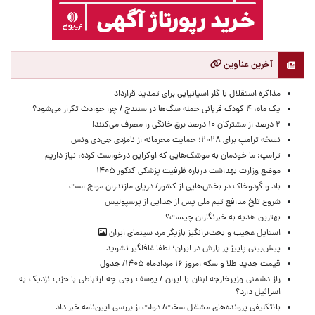
آخرین عناوین
مذاکره استقلال با گلر اسپانیایی برای تمدید قرارداد
یک ماه، ۴ کودک قربانی حمله سگ‌ها در سنندج / چرا حوادث تکرار می‌شود؟
۲ درصد از مشترکان ۱۰ درصد برق خانگی را مصرف می‌کنند!
نسخه ترامپ برای ۲۰۲۸؛ حمایت محرمانه از نامزدی جی‌دی ونس
ترامپ: ما خودمان به موشک‌هایی که اوکراین درخواست کرده، نیاز داریم
موضع وزارت بهداشت درباره ظرفیت پزشکی کنکور ۱۴۰۵
باد و گردوخاک در بخش‌هایی از کشور/ دریای مازندران مواج است
شروع تلخ مدافع تیم ملی پس از جدایی از پرسپولیس
بهترین هدیه به خبرنگاران چیست؟
استایل عجیب و بحث‌برانگیز بازیگر مرد سینمای ایران
پیش‌بینی پاییز پر بارش در ایران؛ لطفا غافلگیر نشوید
قیمت جدید طلا و سکه امروز ۱۶ مردادماه ۱۴۰۵/ جدول
راز دشمنی وزیرخارجه لبنان با ایران / یوسف رجی چه ارتباطی با حزب نزدیک به
اسرائیل دارد؟
بلاتکلیفی پرونده‌های مشاغل سخت/ دولت از بررسی آیین‌نامه خبر داد