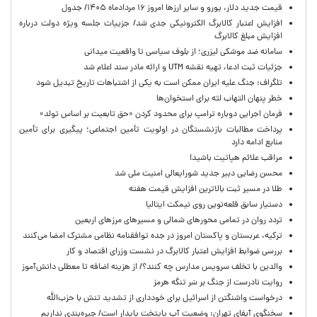
قیمت جدید دلار، یورو و سایر ارزها امروز ۱۶ مردادماه ۱۴۰۵/ جدول
افزایش اعتبار کالابرگ الکترونیکی جدی شد/ جزییات جلسه ویژه دولت درباره
افزایش مبلغ کالابرگ
سامانه ضد موشکی لیزری؛ از بلوف سیاسی تا واقعیت میدانی
جزئیات ثبت ادعا، تهیه نقشه UTM و ارائه مادر سند اعلام شد
تلگراف: جنگ علیه ایران ممکن است به یکی از اشتباهات تاریخ تبدیل شود
خطر پنهان التهاب لثه برای استخوان‌ها
فرمان اجرایی دوباره ترامپ برای محدود کردن «حق تابعیت بر اساس تولد»
پرداخت مطالبات بازنشستگان در اولویت تأمین اجتماعی؛ پیگیری برای تأمین
منابع ادامه دارد
مراقب علائم هپاتیت باشید!
محسن رضایی دبیر جدید شورایعالی امنیت ملی شد
طلا در مسیر ثبت بالاترین افزایش قیمت هفته
دستیار سابق قلعه‌نویی روی نیمکت ایتالیا
تردد روان در تمامی محورهای شمالی و مسیرهای مرزهای اربعین
ترکیه، عربستان و پاکستان امروز در جده توافقنامه نظامی مشترک امضا می‌کنند
بررسی ضوابط افزایش اعتبار کالابرگ در نشست وزرای اقتصاد و کار
والدین با تخلف سرویس مدارس چه کنند؟/ از هزینه اضافه تا معطلی دانش‌آموز
روایت نادرست از جنگ بر سَر تنگه هرمز
درخواست واشنگتن از اسرائیل برای خودداری از تشدید تنش با حزب‌الله
سخنگوی آبفای تهران: وضعیت آب پایتخت پایدار است/ جیره‌بندی نداریم