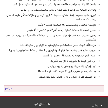
پاسخ قالیباف به ترامپ: واقعیت‌ها را بپذیرید و به تعهدات خود عمل کنید
پایان بی‌نتیجه مذاکرات دولت لبنان و رژیم صهیونیستی در رم ایتالیا
فوری؛ شرط جدید بازنشستگی اعلام شد/ این افراد برای بازنشستگی باید ۵ سال
بیشتر خدمت کنند
کاپیتان سابق از پرسپولیسی‌ها حلالیت طلبید + عکس
ادعای شبکه «الحدث» درباره ایجاد گذرگاه موقت در تنگه هرمز
یحیی سریع: مواضع مزدوران سعودی را با موشک بالستیک و پهپاد در هم
شکستیم
حزب‌الله: دولت لبنان مذاکرات و امتیازدهی به تل‌آویو را متوقف کند
عجیب اما واقعی:رقم فسخ قرارداد رضاییان با استقلال فقط ۱۰۰میلیون تومان!
اصلاح قانون مهریه به دستورکار مجلس بازگشت
این خوراکی‌ها را بخورید تا آلزایمر نگیرید
دو بازیکن آزاد در راه پیوستن به پرسپولیس
چرا خداوند بر خوردن این ۳ میوه تأکید کرده است؟!
چرا قیمت طلا در ایران با بازار جهانی متفاوت است؟
بیشتر
ما را دنبال کنید.
آرشیو