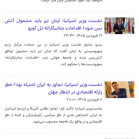
متوقف کرد، مورد استقبال چین قرار گرفت.
نخست وزیر اسپانیا: لبنان نیز باید مشمول آتش
بس شود/ اقدامات جناتیکارانه تل آویو
۱۹ فروردین ۱۴۰۵، ۲۳:۴۲
پدرو سانچز نخست وزیر اسپانیا در پی حملات مرگبار رژیم
صهیونیستی به لبنان گفت که لبنان نیز باید مشمول توافق
آتش‌بس شده و جامعه جهانی باید «اقدامات جنایتکارانه»
صهیونیست‌ها را محکوم کند.
نخست وزیر اسپانیا: تجاوز به ایران اشتباه بود/ خطر
زلزله اقتصادی در انتظار جهان
۶ فروردین ۱۴۰۵، ۲۰:۰۰
نخست‌وزیر اسپانیا تأکید کرد:‌ تجاوز نظامی آمریکا و (رژیم) اسرائیل
به ایران، اشتباهی جدی از نظر سیاسی، ژئوپلیتیکی و البته از نظر
اقتصادی و در واقع یک فاجعه محسوب می‌شود.