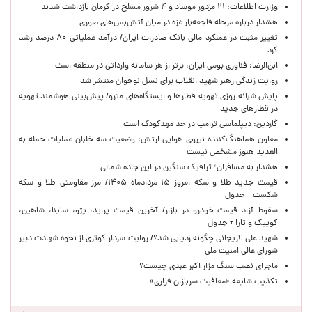
وزارت اطلاعات: ۲۱ مزدور موساد و ۴ شرور مسلح در کرمان بازداشت شدند
هشدار درباره مرحله فاجعه‌بار غزه در میان آتش‌بس‌های صوری
تغییر مثبت در عملکرد مالی بانک صادرات ایران/ درآمد عملیاتی ۸۰ درصد رشد
کرد
ابن‌الرضا: فناوری بومی ایران، برتر از هر سامانه وارداتی در منطقه است
روایت زندگی رهبر شهید انقلاب برای نسل نوجوان منتشر شد
پایش شبانه روزی تهویه قطارها و ایستگاه‌های مترو/ پیش‌بینی هوشمند تهویه
در قطارهای جدید
گاردین: دیپلماسی ترامپ در حد مهدکودک است
معاون هماهنگ‌کننده نیروی هوایی ارتش: وضعیت سه خلبان عملیات حمله به
العدید هنوز مشخص نیست
هشدار به مسافران؛ ترافیک سنگین در این جاده شمالی
قیمت جدید طلا و سکه امروز ۱۵ مردادماه ۱۴۰۵/ مرز مقاومتی طلا و سکه
شکست + جدول
سقوط آزاد قیمت خودرو در بازار/ آخرین قیمت پراید، پژو، ساینا، شاهین،
کوییک و تارا + جدول
شهید علی لاریجانی چگونه ردیابی شد؟/ روایت سردار کوثری از نحوه شهادت دبیر
شورای عالی امنیت ملی
ماجرای نصب سنگ مزار اکبر عبدی چیست؟
تکذیب شایعه «معافیت سربازان فراری»