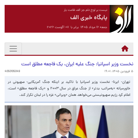
نیست بر لوح دلم جز الف قامت یار
پایگاه خبری الف
جمعه ۱۶ مرداد ۱۴۰۵ برابر با ۰۷ آگوست ۲۰۲۶
نخست وزیر اسپانیا: جنگ علیه ایران، یک فاجعه مطلق است
۵ فروردین ۱۴۰۵، ۱۹:۰۱
4050105049
تهران- ایرنا- نخست وزیر اسپانیا با تاکید بر اینکه جنگ آمریکایی- صهیونی در
خاورمیانه «به‌مراتب بدتر» از جنگ عراق در سال ۲۰۰۳ و «یک فاجعه مطلق» است،
اعلام کرد رژیم صهیونیستی می‌خواهد همان «ویرانی» غزه را در لبنان تکرار کند.