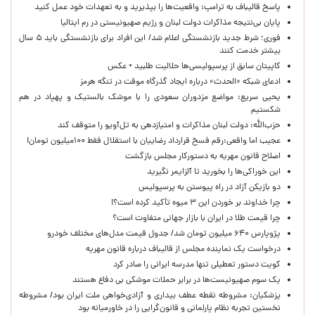
پاسخ قالیباف به ترامپ: واقعیت‌ها را بپذیرید و به تعهدات خود عمل کنید
پایان بی‌نتیجه مذاکرات دولت لبنان و رژیم صهیونیستی در رم ایتالیا
فوری؛ شرط جدید بازنشستگی اعلام شد/ این افراد برای بازنشستگی باید ۵ سال
بیشتر خدمت کنند
کاپیتان سابق از پرسپولیسی‌ها حلالیت طلبید + عکس
ادعای شبکه «الحدث» درباره ایجاد گذرگاه موقت در تنگه هرمز
یحیی سریع: مواضع مزدوران سعودی را با موشک بالستیک و پهپاد در هم
شکستیم
حزب‌الله: دولت لبنان مذاکرات و امتیازدهی به تل‌آویو را متوقف کند
عجیب اما واقعی:رقم فسخ قرارداد رضاییان با استقلال فقط ۱۰۰میلیون تومان!
اصلاح قانون مهریه به دستورکار مجلس بازگشت
این خوراکی‌ها را بخورید تا آلزایمر نگیرید
دو بازیکن آزاد در راه پیوستن به پرسپولیس
چرا خداوند بر خوردن این ۳ میوه تأکید کرده است؟!
چرا قیمت طلا در ایران با بازار جهانی متفاوت است؟
پژوپارس ۶۴۰ میلیون تومان شد/ جدول قیمت مدل‌های مختلف خودرو
درخواست یک نماینده مجلس از قالیباف درباره قانون مهریه
کویت دستور تعطیلی تنها مدرسه ایرانی را صادر کرد
یک‌ سوم صهیونیست‌ها در برابر حملات موشکی بی دفاع هستند
پزشکیان: مشروطه نقطه عطف بیداری و آزادی‌خواهی ملت ایران بود/ مشروطه
نخستین تجربه نظام پارلمانی و قانون‌گرایی را در خاورمیانه بود