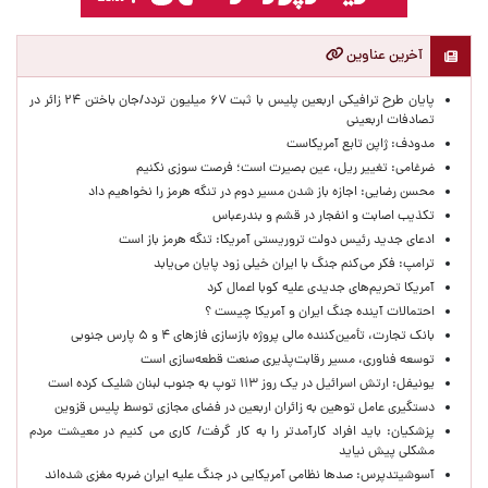
آخرین عناوین
پایان طرح ترافیکی اربعین پلیس با ثبت ۶۷ میلیون تردد/جان باختن ۲۴ زائر در
تصادفات اربعینی
مدودف: ژاپن تابع آمریکاست
ضرغامی: تغییر ریل، عین بصیرت است؛ فرصت سوزی نکنیم
محسن رضایی: اجازه باز شدن مسیر دوم در تنگه هرمز را نخواهیم داد
تکذیب اصابت و انفجار در قشم و بندرعباس
ادعای جدید رئیس دولت تروریستی آمریکا: تنگه هرمز باز است
ترامپ: فکر می‌کنم جنگ با ایران خیلی زود پایان می‌یابد
آمریکا تحریم‌های جدیدی علیه کوبا اعمال کرد
احتمالات آینده جنگ ایران و آمریکا چیست ؟
بانک تجارت، تأمین‌کننده مالی پروژه بازسازی فازهای ۴ و ۵ پارس جنوبی
توسعه فناوری، مسیر رقابت‌پذیری صنعت قطعه‌سازی است
یونیفل: ارتش اسرائیل در یک روز ۱۱۳ توپ به جنوب لبنان شلیک کرده است
دستگیری عامل توهین به زائران اربعین در فضای مجازی توسط پلیس قزوین
پزشکیان: باید افراد کارآمدتر را به کار گرفت/ کاری می کنیم در معیشت مردم
مشکلی پیش نیاید
آسوشیتدپرس: صدها نظامی آمریکایی در جنگ علیه ایران ضربه مغزی شده‌اند