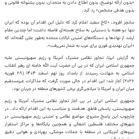
«بدون ارائه توضیح، بدون اطلاع دادن به متحدان، بدون پشتوانه قانونی و
بدون هدفی مشخص» رد کرد.
سانچز افزود: «کاخ سفید اعلام کرد که دلیل این اقدام آن بوده که ایران
تنها دو هفته با دستیابی به سلاح هسته‌ای فاصله داشت؛ اما چندین مقام
ارشد از نهادها و دستگاه‌های امنیتی ایالات متحده به‌طور علنی گفته‌اند که
«ایران تهدیدی فوری برای غرب به شمار نمی‌رفت».
به گزارش ایرنا، تجاوز نظامی مشترک آمریکا و رژیم صهیونیستی علیه
جمهوری اسلامی ایران که در پی آن حضرت آیت الله خامنه ای رهبر انقلاب
اسلامی به شهادت رسیدند از بامداد روز نهم اسفند ۱۴۰۴ (۲۸ فوریه
۲۰۲۶) آغاز شد؛ این اقدام در حالی صورت گرفت که مذاکرات غیرمستقیم
میان ایران و آمریکا با میانجی‌گری برخی کشورهای منطقه در جریان بود.
جمهوری اسلامی ایران در پی آغاز تجاوز نظامی مشترک آمریکا و رژیم
صهیونیستی، پاسخی قاطع، هدفمند و متناسب به این اقدام ارائه داد. در
چارچوب این پاسخ مشروع، مواضع نظامی و امنیتی رژیم صهیونیستی در
شهرهای مختلف فلسطین اشغالی و همچنین پایگاه‌ها و مراکز استقرار
نیروهای آمریکایی در منطقه با حملات موشکی، پهپادی و هوایی دقیق