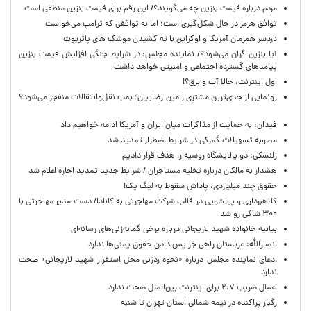
مردم درباره قیمت بنزین چه می‌گویند؟/ این رقم برای قیمت بنزین منطقی است
توافق هرمز در حال شکل‌گیری است؛ اما نه توافقی که ترامپ می‌خواست
دردسر همزمان آمریکا و اوکراین با ته کشیدن موشک های پاتریوت
آیا بنزین گران می‌شود؟/ نماینده مجلس: در شرایط جنگی افزایش قیمت بنزین
پیامدهای گسترده اجتماعی و امنیتی خواهد داشت
اول اینترنت، حالا آب و برق؟!
رونمایی از جدی‌ترین مشتری رامین رضاییان؛ بمب نقل‌وانتقالات منفجر می‌شود؟
فیدان: به حمایت از مذاکرات میان ایران و آمریکا ادامه خواهیم داد
مصوبه تسهیلات گمرکی در شرایط اضطرار تمدید شد
زلنسکی: دو پالایشگاه روسیه را هدف قرار دادیم
هشدار به مالکان درباره تخلیه مستاجران / شرایط جدید تمدید اجاره اعلام شد
حقوق چند میلیاردی، پاداش سقوط به لیگ یک!
کلاهبرداری و پولشویی در قالب شرکت مهاجرتی به کانادا/ دست مدیر مهاجرتی با
۳۰۰ شاکی رو شد
بیانیه خانواده شهید لاریجانی درباره برخی گمانه‌زنی‌های رسانه‌ای
انصارالله: عربستان راهی جز پس دادن حقوق یمنی‌ها ندارد
ادعای نماینده مجلس درباره «نحوه ردزنی محل استقرار شهید لاریجانی» صحت
ندارد
اعمال ضریب ۲.۷ برای اینترنت بین‌الملل صحت ندارد
رگبار پراکنده در نیمه شمالی استان تهران تا شنبه