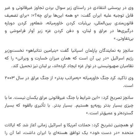
وی در پرسشی انتقادی در راستای زیر سوال بردن تجاوز غیرقانونی و غیر
قابل توجیه علیه ایران گفت: «و همه این‌ها برای چه؟»؛ «برای تضعیف
قانون‌مندی بین‌المللی، بی‌ثبات کردن خاورمیانه، شعله‌ور کردن دوباره
درگیری‌ها در عراق و لبنان، و دفن کردن غزه زیر آوار فراموشی و
بی‌تفاوتی.»
سانچز به نمایندگان پارلمان اسپانیا گفت «بنیامین نتانیاهو» نخست‌وزیر
رژیم اسرائیل «در پی آن است که همان میزان خسارت و ویرانی» را که
نظامیان صهیونیستی در نوار غزه ایجاد کرده‌اند، بر لبنان نیز تحمیل کند.
وی تاکید کرد جنگ خاورمیانه «به‌مراتب بدتر» از جنگ عراق در سال ۲۰۰۳
است.
سانچز تصریح کرد: «این شرایط با جنگ غیرقانونی عراق یکسان نیست. ما با
چیزی بسیار بدتر روبه‌رو هستیم. بسیار بدتر. با تأثیری بالقوه که بسیار
گسترده‌تر و عمیق‌تر است.»
او همچنین تشریح کرد: حملات آمریکا و اسرائیل زمانی آغاز شد که ایالات
متحده «در دست خود» یک توافق هسته‌ای با ایران داشت، اما آن را