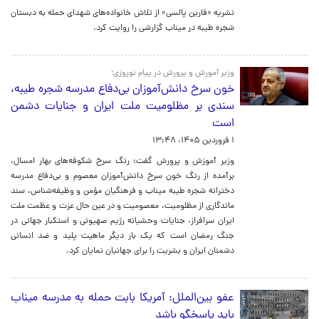
نشریه «فارین پالسی» از تلاش خانواده‌های شهدای حمله به دبستان
شجره طیبه در میناب گزارشی را روایت کرد.
وزیر آمورش و پرورش در پیام نوروزی؛
خون سرخ دانش‌آموزان بی‌دفاع مدرسه شجره طیبه،
سندی بر مظلومیت ملت ایران و جنایات دشمن
است
۱ فروردین ۱۴۰۵، ۱۳:۴۸
وزیر آموزش و پرورش گفت: رنگ سرخ شکوفه‌های بهار امسال،
برآمده از رنگ خون سرخ دانش‌آموزان معصوم و بی‌دفاع مدرسه
دخترانه شجره طیبه میناب و فرهنگیان مؤمن و وظیفه‌شناس، سند
ماندگاری از مظلومیت، معصومیت و در عین حال عزت و عظمت ملت
ایران سرافراز، جنایات وحشیانه رژیم صهیونی و استکبار جهانی در
جنگ رمضان است که یک بار دیگر ماهیت پلید و ضد انسانی
دشمنان ایران و بشریت را برای جهانیان نمایان کرد.
عفو بین‌الملل: آمریکا بابت حمله به مدرسه میناب
باید پاسخگو باشد