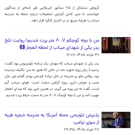
گروهی متشکل از ۲۵ سناتور آمریکایی طی نامه‌ای از پنتاگون
خواستند تا متن کامل گزارش تحقیقات درباره حمله به مدرسه
میناب را هرچه سریع‌ تر در اختیار کنگره قرار دهد.
من با بچه کوچکم ۷، ۸ متر پرت شدیم/ روایت تلخ
پدر یکی از شهدای میناب از لحظه انفجار
۳۰ خرداد ۱۴۰۵، ۱۲:۰۷
پدر یکی از شهدای میناب که مهمان یک برنامه تلویزیونی بود گفت:
پسرم با زبان روزه شهید شد در حالی که هنوز به سن تکلیف نرسیده
بود. وقتی جلو ی مدرسه در حال پیاده کردنش بودم گفتم علی جان
جنب و جوش داری، روزه گرفتن سخت است. هوای میناب گرم
است. گفت نه من روزه می گیرم. در همین حین بود که صدای انفجار
مهیب آمد و من با بچه کوچک ۷، ۸ متر به سمت حیاط پرت شدیم.
پذیرش تلویحی حمله آمریکا به مدرسه شجره طیبه
از سوی ترامپ
۲۷ خرداد ۱۴۰۵، ۲۲:۴۵