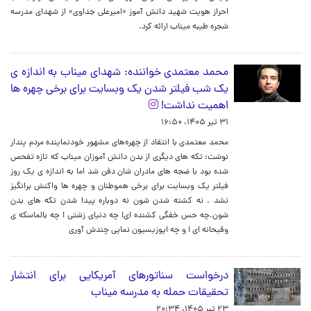
احراز هویت شهید دانش آموز «امیرعلی جداوی» از شهدای مدرسه
شجره طیبه میناب ارائه کرد.
محمد معتمدی خواننده: شهدای میناب به اندازه ی
یک شب فیلتر شدن یک وبسایت برای برخی چهره ها
اهمیت نداشت!
۳۱ تیر ۱۴۰۵، ۱۶:۵۰
محمد معتمدی با انتقاد از چهره‌های مشهور خودنماینده مردم پندار
نوشت: تکه های دیگری از بدن دانش آموزان میناب که تازه تفحص
شده بود با ضجه های مادران شان دفن شد اما به اندازه ی یک روز
فیلتر یک وبسایت برای برخی هموطنان و چهره ها واکنش برانگیز
نشد . نه کشته شدن شون نه دوباره پیدا شدن تکه های بدن
شون.چه حس خفگی کشنده ای! چه دنیای زشتی ! چه بالماسکه ی
وقیحانه ای ! و چه اپوزیسیون نمایی چندش آوری
درخواست سناتورهای آمریکایی برای انتشار
تحقیقات حمله به مدرسه میناب
۲۳ تیر ۱۴۰۵، ۲۰:۳۴