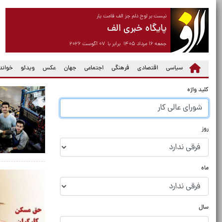
نیست بر لوح دلم جز الف قامت یار
پایگاه خبری الف
جمعه ۱۶ مرداد ۱۴۰۵ برابر با ۰۷ آگوست ۲۰۲۶
سیاسی
اقتصادی
فرهنگی
اجتماعی
جهان
عکس
ویدئو
خواندن
کلید واژه
روز
ماه
سال