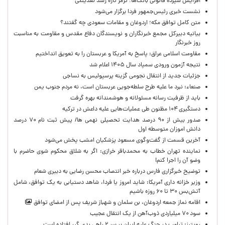
افزایش سپرده قانونی بانک‌ها؛ ترمز تازه رشد نقدینگی
نشست خبری رئیس‌جمهور فردا برگزار می‌شود
متن کامل توافق مکه؛ اردوغان و مقامات سعودی چه گفتند؟
بیانیه دبیرکل مجمع خبرنگاران و نویسندگان دفاع مقدس و مقاومت به مناسبت
روز خبرنگار
مقاومت اسلامی عراق: پاسخ به آمریکا و عربستان را به تعویق انداختیم
نتیجه آزمون ورودی سمپاد سال ۱۴۰۵ اعلام شد
جزئیات جدید از انتقال نجومی گزینه پرسپولیس به نساجی
صنعاء: نبرد ما علیه طرح سلطه‌جویی عربستان است، نه مردم جنوب یمن
باید از ظرفیت رسانه مسئولانه و هوشمندانه بهره گرفت
دستگیری ۱۰۴ مظنون طی عملیات‌هایی علیه داعش در ترکیه
صدور بیش از ۹۰ درصد هدایت تحصیلی نهمی ها/ پیش ثبت نام ۷۰ درصد
دانش اموزان متوسطه اول
آخرین قسمت از گفت‌وگوی مسعود پزشکیان امشب پخش می‌شود
نماینده تهران خطاب به محمدباقر خرازی: اگر به شلاق محکوم شوی حاضرم با
وضو آن را اجرا کنم!
توضیح خبرگزاری فارس درباره خبر انتصاب محسن رضایی به دبیری شعام
وزیر خزانه داری آمریکا: شاید امروز یا فردا، شاهد دستیابی به یک توافق، شامل
آتش‌بس ۳۰ تا ۶۰ روزه باشیم
اقامه نماز جمعه اردوغان، بن ‌سلمان و شهباز شریف پس از امضای توافق
سود ۷۰ میلیاردی ذوب‌آهن از یک انتقال عجیب