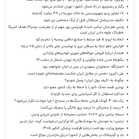
رویترز: ترامپ در جنگ علیه ایران بر سر ۲ راهی بدی گیر افتاده است
رگبار و رعدوبرق در راه شمال کشور؛ تهران خنک‌تر می‌شود
۱۷ تجاوز رژیم صهیونیستی به خاک سوریه در ۴۸ ساعت گذشته
تکلیف مدیرعامل استقلال قبل از لیگ مشخص می شود
ونس هم مثل ترامپ است/ فردوسی پور مهم تر از معیشت مردم؟!/ هدف آمریکا
خطرناک جلوه دادن ایران است
اتحادیه اروپا ۵ فرد مرتبط با صنایع دفاعی روسیه را تحریم کرد
افزایش خطر ابتلا به سرطان مری با نوشیدن چای بالاتر از دمای ۶۵ درجه
هشدار درباره فروش حواله‌های صوری خودروهای وارداتی
یکطرفه شدن جاده چالوس و آزادراه تهران–شمال از ساعت ۱۴
انصارالله: متجاوزان سعودی در یمن در امان نخواهند بود
علی اکبری: دشمن در مقابل ایران شکست مفتضحانه‌ای خورده است
چگونه به «کیف پول ایران» وصل شویم؟
پوتین قصد محک ناتو را با حمله به یک کشور عضو دارد
مذاکره استقلال با گلر اسپانیایی برای تمدید قرارداد
یک ماه، ۴ کودک قربانی حمله سگ‌ها در سنندج / چرا حوادث تکرار می‌شود؟
۲ درصد از مشترکان ۱۰ درصد برق خانگی را مصرف می‌کنند!
نسخه ترامپ برای ۲۰۲۸؛ حمایت محرمانه از نامزدی جی‌دی ونس
ترامپ: ما خودمان به موشک‌هایی که اوکراین درخواست کرده، نیاز داریم
موضع وزارت بهداشت درباره ظرفیت پزشکی کنکور ۱۴۰۵
باد و گردوخاک در بخش‌هایی از کشور/ دریای مازندران مواج است