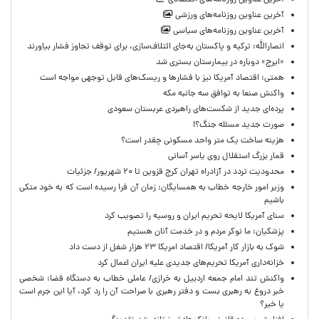
آخرین عناوین روزنامه‌های اقتصادی
آخرین عناوین روزنامه‌های ورزشی
آخرین عناوین روزنامه‌های سیاسی
انصارالله: ترکیه و پاکستان به‌جای ائتلاف‌سازی، برای توقف تجاوز فشار بیاورند
«ایرج» دوباره در بیمارستان بستری شد
همتی: اقتصاد آمریکا نیز با فشارها و ریسک‌های قابل توجهی مواجه است
واکنش صنعا به توافق سه جانبه مکه
پرده‌ای جدید از شکست‌های راهبردی عربستان سعودی
صورت جدید مسئله جنگ؟!
هزینه ساخت یک متر واحد مسکونی چقدر است؟
قمار بزرگ استقلال روی یاسر آسانی
محدودیت تردد در آزادراه تهران کرج قزوین تا ۲۰ شهریور/ جزئیات
وزیر امور خارجه خطاب به همسایگان: زمان آن فرا رسیده است که به خود متکی
باشیم
سنای آمریکا لایحه تحریم ایران و روسیه را تصویب کرد
پزشکیان: ما نوکر مردم و در خدمت آنان هستیم
شوک به بازار کار آمریکا/ اقتصاد امریکا ۲۳ هزار شغل از دست داد
خزانه‌داری آمریکا تحریم‌های جدیدی علیه ایران اعمال کرد
واکنش تند امام جمعه اردبیل به خرازی/ عاملی خطاب به دستگاه قضا: شخصی
خبر دروغ به رهبری بست و دفتر رهبری با صراحت آن را رد کرد، آیا این جرم است
یا خیر؟