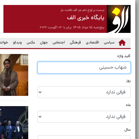
نیست بر لوح دلم جز الف قامت یار
پایگاه خبری الف
پنج‌شنبه ۱۵ مرداد ۱۴۰۵ برابر با ۰۶ آگوست ۲۰۲۶
سیاسی
اقتصادی
فرهنگی
اجتماعی
جهان
عکس
ویدئو
خواندن
کلید واژه
روز
ماه
سال