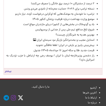
۲ درصد از مشترکان ۱۰ درصد برق خانگی را مصرف می‌کنند!
نسخه ترامپ برای ۲۰۲۸؛ حمایت محرمانه از نامزدی جی‌دی ونس
ترامپ: ما خودمان به موشک‌هایی که اوکراین درخواست کرده، نیاز داریم
موضع وزارت بهداشت درباره ظرفیت پزشکی کنکور ۱۴۰۵
باد و گردوخاک در بخش‌هایی از کشور/ دریای مازندران مواج است
شروع تلخ مدافع تیم ملی پس از جدایی از پرسپولیس
بهترین هدیه به خبرنگاران چیست؟
استایل عجیب و بحث‌برانگیز بازیگر مرد سینمای ایران
پیش‌بینی پاییز پر بارش در ایران؛ لطفا غافلگیر نشوید
قیمت جدید طلا و سکه امروز ۱۶ مردادماه ۱۴۰۵/ جدول
راز دشمنی وزیرخارجه لبنان با ایران / یوسف رجی چه ارتباطی با حزب نزدیک به
اسرائیل دارد؟
بیشتر
ما را دنبال کنید.
آرشیو
آخرین خبرها
ارتباط با ما
درباره ما