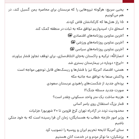
یحیی سریع: هرگونه نیروهایی را که عربستان برای محاصره یمن گسیل کند، در
هم می‌کوبیم
۱۵ راز هتل‌ها که کارکنانشان فاش کردند
اسحاق دار: امیدواریم توافق مکه به ثبات در منطقه کمک کند
آخرین عناوین روزنامه‌های اقتصادی
آخرین عناوین روزنامه‌های ورزشی
آخرین عناوین روزنامه‌های سیاسی
انصارالله: ترکیه و پاکستان به‌جای ائتلاف‌سازی، برای توقف تجاوز فشار بیاورند
«ایرج» دوباره در بیمارستان بستری شد
همتی: اقتصاد آمریکا نیز با فشارها و ریسک‌های قابل توجهی مواجه است
واکنش صنعا به توافق سه جانبه مکه
پرده‌ای جدید از شکست‌های راهبردی عربستان سعودی
صورت جدید مسئله جنگ؟!
هزینه ساخت یک متر واحد مسکونی چقدر است؟
قمار بزرگ استقلال روی یاسر آسانی
محدودیت تردد در آزادراه تهران کرج قزوین تا ۲۰ شهریور/ جزئیات
وزیر امور خارجه خطاب به همسایگان: زمان آن فرا رسیده است که به خود متکی
باشیم
سنای آمریکا لایحه تحریم ایران و روسیه را تصویب کرد
پزشکیان: ما نوکر مردم و در خدمت آنان هستیم