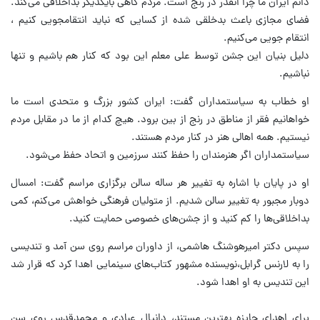
دانم ایران ما چرا انقدر در رنج است. مردم گاهی بایکدیگر بداخلاقی می‌کند.
فضای مجازی باعث بدخلقی شده از کسایی که نباید انتقامجویی کنیم ،
انتقام جویی می‌کنیم.
دلیل بنیان این جشن توسط علی معلم این بود که کنار هم باشیم و تنها
نباشیم.
او خطاب به سیاستمداران گفت: ایران کشور بزرگ و متحدی است ما
خواهانیم فقر از مناطق در رنج از بین برود. هیچ کدام از ما در مقابل مردم
نیستیم. همه اهالی هنر در کنار مردم هستند.
سیاستمداران اگر هنرمندان را حفظ کنند سرزمین و اتحاد حفظ می‌شود.
او در پایان با اشاره به تغییر هر ساله سالن برگزاری مراسم گفت: امسال
دوبار مجبور به تغییر سالن شدیم. از متولیان فرهنگی خواهش می‌کنم، کمی
بداخلاقی‌ها را کم کنید و از جشن‌های خصوصی حمایت کنید.
سپس دکتر امیرهوشنگ هاشمی، از داوران مراسم روی سن آمد و تندیسی
را به لارنس گرابل،نویسنده مشهور کتاب‌های سینمایی اهدا کرد که قرار شد
این تندیس به او اهدا شود.
برای اهدای جایزه بهترین مستند، دانیال عبادی و محمدقدس روی سن