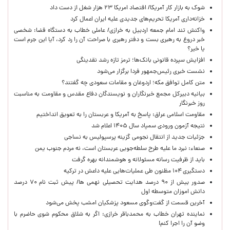
شوک به بازار کار آمریکا/ اقتصاد امریکا ۲۳ هزار شغل از دست داد
خزانه‌داری آمریکا تحریم‌های جدیدی علیه ایران اعمال کرد
واکنش تند امام جمعه اردبیل به خرازی/ عاملی خطاب به دستگاه قضا: شخصی
خبر دروغ به رهبری بست و دفتر رهبری با صراحت آن را رد کرد، آیا این جرم است
یا خیر؟
افزایش سپرده قانونی بانک‌ها؛ ترمز تازه رشد نقدینگی
نشست خبری رئیس‌جمهور فردا برگزار می‌شود
متن کامل توافق مکه؛ اردوغان و مقامات سعودی چه گفتند؟
بیانیه دبیرکل مجمع خبرنگاران و نویسندگان دفاع مقدس و مقاومت به مناسبت
روز خبرنگار
مقاومت اسلامی عراق: پاسخ به آمریکا و عربستان را به تعویق انداختیم
نتیجه آزمون ورودی سمپاد سال ۱۴۰۵ اعلام شد
جزئیات جدید از انتقال نجومی گزینه پرسپولیس به نساجی
صنعاء: نبرد ما علیه طرح سلطه‌جویی عربستان است، نه مردم جنوب یمن
باید از ظرفیت رسانه مسئولانه و هوشمندانه بهره گرفت
دستگیری ۱۰۴ مظنون طی عملیات‌هایی علیه داعش در ترکیه
صدور بیش از ۹۰ درصد هدایت تحصیلی نهمی ها/ پیش ثبت نام ۷۰ درصد
دانش اموزان متوسطه اول
آخرین قسمت از گفت‌وگوی مسعود پزشکیان امشب پخش می‌شود
نماینده تهران خطاب به محمدباقر خرازی: اگر به شلاق محکوم شوی حاضرم با
وضو آن را اجرا کنم!