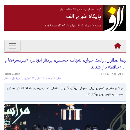
نیست بر لوح دلم جز الف قامت یار
پایگاه خبری الف
شنبه ۱۷ مرداد ۱۴۰۵ برابر با ۰۸ آگوست ۲۰۲۶
رضا عطاران، رامبد جوان، شهاب حسینی، پریناز ایزدیار، «پیرپسر»ها و
...«حافظ» دار شدند
۳۰ آذر ۱۴۰۴، ۰۹:۰۵
4040930042
۲ نظر، ۰ در صف انتشار و ۲ تکراری یا غیرقابل انتشار
جشن دنیای تصویر برای معرفی برگزیدگان و اهدای تندیس‌های «حافظ» در بخش
سینما و تلویزیون برگزار شد.