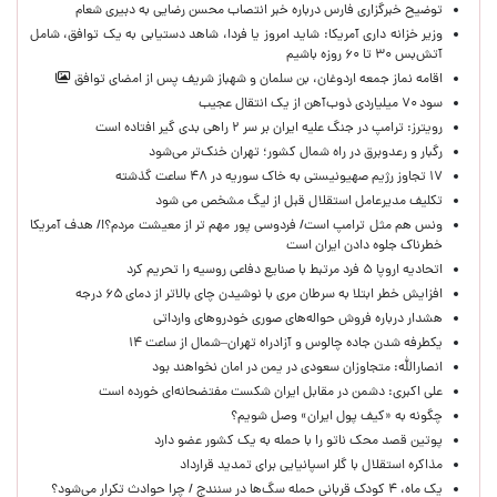
توضیح خبرگزاری فارس درباره خبر انتصاب محسن رضایی به دبیری شعام
وزیر خزانه داری آمریکا: شاید امروز یا فردا، شاهد دستیابی به یک توافق، شامل
آتش‌بس ۳۰ تا ۶۰ روزه باشیم
اقامه نماز جمعه اردوغان، بن ‌سلمان و شهباز شریف پس از امضای توافق
سود ۷۰ میلیاردی ذوب‌آهن از یک انتقال عجیب
رویترز: ترامپ در جنگ علیه ایران بر سر ۲ راهی بدی گیر افتاده است
رگبار و رعدوبرق در راه شمال کشور؛ تهران خنک‌تر می‌شود
۱۷ تجاوز رژیم صهیونیستی به خاک سوریه در ۴۸ ساعت گذشته
تکلیف مدیرعامل استقلال قبل از لیگ مشخص می شود
ونس هم مثل ترامپ است/ فردوسی پور مهم تر از معیشت مردم؟!/ هدف آمریکا
خطرناک جلوه دادن ایران است
اتحادیه اروپا ۵ فرد مرتبط با صنایع دفاعی روسیه را تحریم کرد
افزایش خطر ابتلا به سرطان مری با نوشیدن چای بالاتر از دمای ۶۵ درجه
هشدار درباره فروش حواله‌های صوری خودروهای وارداتی
یکطرفه شدن جاده چالوس و آزادراه تهران–شمال از ساعت ۱۴
انصارالله: متجاوزان سعودی در یمن در امان نخواهند بود
علی اکبری: دشمن در مقابل ایران شکست مفتضحانه‌ای خورده است
چگونه به «کیف پول ایران» وصل شویم؟
پوتین قصد محک ناتو را با حمله به یک کشور عضو دارد
مذاکره استقلال با گلر اسپانیایی برای تمدید قرارداد
یک ماه، ۴ کودک قربانی حمله سگ‌ها در سنندج / چرا حوادث تکرار می‌شود؟