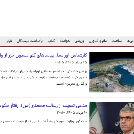
ی‌ها
سلامت
علم و فناوری
ورزشی
حوادث
کتاب
یادداشت بینندگان
بازار
کارشناس اوراسیا: پیامدهای کنوانسیون خزر از وا
۱۵ مرداد ۱۴۰۵، ۰۱:۴۵
برهان حشمتی، کارشناس مسائل اوراسیا، با بیان اینکه مفاد ک
دریای خزر، تضعیف موقعیت ژئوپلیتیکی و از دست رفتن مزیت‌ه
واگذاری بحرین» است.
مدعی تبعیت از رسالت محمدی(ص)، رفتار حکومت 
۱۰ مرداد ۱۴۰۵، ۲۰:۱۰
سخنگوی وزارت امور خارجه گفت: کسی که از «رسالت محمدی(ص