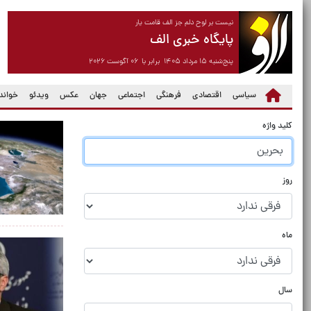
نیست بر لوح دلم جز الف قامت یار
پایگاه خبری الف
پنج‌شنبه ۱۵ مرداد ۱۴۰۵ برابر با ۰۶ آگوست ۲۰۲۶
سیاسی
اقتصادی
فرهنگی
اجتماعی
جهان
عکس
ویدئو
خواندن
کلید واژه
روز
ماه
سال