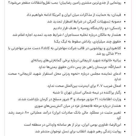
رونمایی از جدی‌ترین مشتری رامین رضاییان؛ بمب نقل‌وانتقالات منفجر می‌شود؟
فیدان: به حمایت از مذاکرات میان ایران و آمریکا ادامه خواهیم داد
مصوبه تسهیلات گمرکی در شرایط اضطرار تمدید شد
زلنسکی: دو پالایشگاه روسیه را هدف قرار دادیم
هشدار به مالکان درباره تخلیه مستاجران / شرایط جدید تمدید اجاره اعلام شد
حقوق چند میلیاردی، پاداش سقوط به لیگ یک!
کلاهبرداری و پولشویی در قالب شرکت مهاجرتی به کانادا/ دست مدیر مهاجرتی با
۳۰۰ شاکی رو شد
بیانیه خانواده شهید لاریجانی درباره برخی گمانه‌زنی‌های رسانه‌ای
انصارالله: عربستان راهی جز پس دادن حقوق یمنی‌ها ندارد
ادعای نماینده مجلس درباره «نحوه ردزنی محل استقرار شهید لاریجانی» صحت
ندارد
اعمال ضریب ۲.۷ برای اینترنت بین‌الملل صحت ندارد
رگبار پراکنده در نیمه شمالی استان تهران تا شنبه
وزارت اطلاعات: ۲۱ مزدور موساد و ۴ شرور مسلح در کرمان بازداشت شدند
هشدار درباره مرحله فاجعه‌بار غزه در میان آتش‌بس‌های صوری
تغییر مثبت در عملکرد مالی بانک صادرات ایران/ درآمد عملیاتی ۸۰ درصد رشد
کرد
ابن‌الرضا: فناوری بومی ایران، برتر از هر سامانه وارداتی در منطقه است
روایت زندگی رهبر شهید انقلاب برای نسل نوجوان منتشر شد