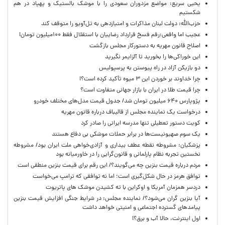
یحیی سریع: مواضع مزدوران سعودی را با موشک بالستیک و پهپاد در هم
شکستیم
حزب‌الله: دولت لبنان مذاکرات و امتیازدهی به تل‌آویو را متوقف کند
عجیب اما واقعی:رقم فسخ قرارداد رضاییان با استقلال فقط ۱۰۰میلیون تومان!
اصلاح قانون مهریه به دستورکار مجلس بازگشت
این خوراکی‌ها را بخورید تا آلزایمر نگیرید
دو بازیکن آزاد در راه پیوستن به پرسپولیس
چرا خداوند بر خوردن این ۳ میوه تأکید کرده است؟!
چرا قیمت طلا در ایران با بازار جهانی متفاوت است؟
پژوپارس ۶۴۰ میلیون تومان شد/ جدول قیمت مدل‌های مختلف خودرو
درخواست یک نماینده مجلس از قالیباف درباره قانون مهریه
کویت دستور تعطیلی تنها مدرسه ایرانی را صادر کرد
یک‌ سوم صهیونیست‌ها در برابر حملات موشکی بی دفاع هستند
پزشکیان: مشروطه نقطه عطف بیداری و آزادی‌خواهی ملت ایران بود/ مشروطه
نخستین تجربه نظام پارلمانی و قانون‌گرایی را در خاورمیانه بود
مردم درباره قیمت بنزین چه می‌گویند؟/ این رقم برای قیمت بنزین منطقی است
توافق هرمز در حال شکل‌گیری است؛ اما نه توافقی که ترامپ می‌خواست
دردسر همزمان آمریکا و اوکراین با ته کشیدن موشک های پاتریوت
آیا بنزین گران می‌شود؟/ نماینده مجلس: در شرایط جنگی افزایش قیمت بنزین
پیامدهای گسترده اجتماعی و امنیتی خواهد داشت
اول اینترنت، حالا آب و برق؟!