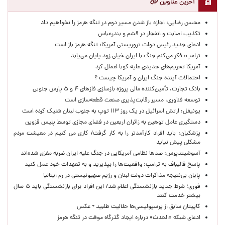
آخرین عناوین
محسن رضایی: اجازه باز شدن مسیر دوم در تنگه هرمز را نخواهیم داد
تکذیب اصابت و انفجار در قشم و بندرعباس
ادعای جدید رئیس دولت تروریستی آمریکا: تنگه هرمز باز است
ترامپ: فکر می‌کنم جنگ با ایران خیلی زود پایان می‌یابد
آمریکا تحریم‌های جدیدی علیه کوبا اعمال کرد
احتمالات آینده جنگ ایران و آمریکا چیست ؟
بانک تجارت، تأمین‌کننده مالی پروژه بازسازی فازهای ۴ و ۵ پارس جنوبی
توسعه فناوری، مسیر رقابت‌پذیری صنعت قطعه‌سازی است
یونیفل: ارتش اسرائیل در یک روز ۱۱۳ توپ به جنوب لبنان شلیک کرده است
دستگیری عامل توهین به زائران اربعین در فضای مجازی توسط پلیس قزوین
پزشکیان: باید افراد کارآمدتر را به کار گرفت/ کاری می کنیم در معیشت مردم
مشکلی پیش نیاید
آسوشیتدپرس: صدها نظامی آمریکایی در جنگ علیه ایران ضربه مغزی شده‌اند
پاسخ قالیباف به ترامپ: واقعیت‌ها را بپذیرید و به تعهدات خود عمل کنید
پایان بی‌نتیجه مذاکرات دولت لبنان و رژیم صهیونیستی در رم ایتالیا
فوری؛ شرط جدید بازنشستگی اعلام شد/ این افراد برای بازنشستگی باید ۵ سال
بیشتر خدمت کنند
کاپیتان سابق از پرسپولیسی‌ها حلالیت طلبید + عکس
ادعای شبکه «الحدث» درباره ایجاد گذرگاه موقت در تنگه هرمز