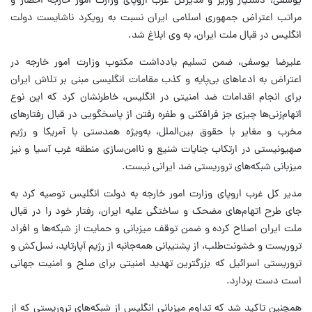
یوسفی، دستیار وزیر و مدیرکل غرب اروپای وزارت امور خارجه احضار و
مراتب اعتراض جمهوری اسلامی ایران نسبت به رویکرد ناشایست دولت
انگلیس در قبال ملت ایران، به وی ابلاغ شد.
علیرضا یوسفی، ضمن تسلیم یادداشت مکتوب وزارت امور خارجه در
اعتراض به ادعاهای بی‌پایه و کذب مقامات انگلیسی مبنی بر تلاش ایران
برای انجام اقدامات ضد امنیتی در انگلیس، خاطرنشان کرد که این نوع
اتهام‌زنی‌ها چیزی جز فرافکنی و طفره رفتن از پاسخگویی در قبال رفتارهای
مخرب و مغایر با حقوق بین‌الملل، به‌ویژه همدستی با آمریکا و رژیم
صهیونیستی در ارتکاب جنایات شنیع و ناامن‌سازی منطقه غرب آسیا و نیز
میزبانی شبکه‌های تروریستی ضد ایرانی نیست‌.
مدیر کل غرب اروپای وزارت امور خارجه به دولت انگلیس توصیه کرد به
جای طرح اتهام‌های مضحک و ساختگی علیه ایران، رفتار خود را در قبال
ملت ایران اصلاح کرده و ضمن توقف میزبانی و حمایت از شبکه‌ها و افراد
تروریست و خشونت‌طلب، از پشتیبانی همه‌جانبه از رژیم آپارتاید، نسل‌کش و
تروریستی اسرائیل که بزرگترین تهدید امنیتی برای صلح و امنیت جهانی
است دست بردارد.
همچنین تاکید شد که تداوم میزبانی انگلیس از شبکه‌های تروریستی که از