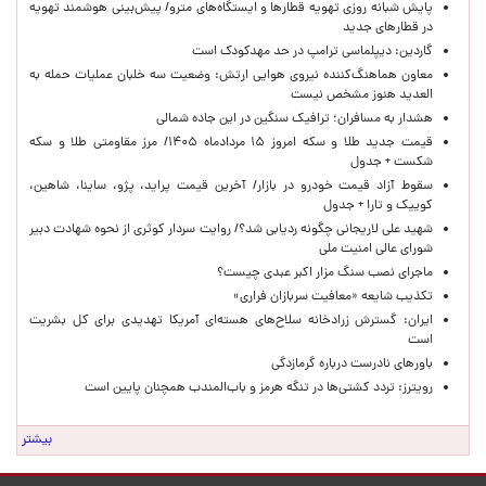
پایش شبانه روزی تهویه قطارها و ایستگاه‌های مترو/ پیش‌بینی هوشمند تهویه
در قطارهای جدید
گاردین: دیپلماسی ترامپ در حد مهدکودک است
معاون هماهنگ‌کننده نیروی هوایی ارتش: وضعیت سه خلبان عملیات حمله به
العدید هنوز مشخص نیست
هشدار به مسافران؛ ترافیک سنگین در این جاده شمالی
قیمت جدید طلا و سکه امروز ۱۵ مردادماه ۱۴۰۵/ مرز مقاومتی طلا و سکه
شکست + جدول
سقوط آزاد قیمت خودرو در بازار/ آخرین قیمت پراید، پژو، ساینا، شاهین،
کوییک و تارا + جدول
شهید علی لاریجانی چگونه ردیابی شد؟/ روایت سردار کوثری از نحوه شهادت دبیر
شورای عالی امنیت ملی
ماجرای نصب سنگ مزار اکبر عبدی چیست؟
تکذیب شایعه «معافیت سربازان فراری»
ایران: گسترش زرادخانه سلاح‌های هسته‌ای آمریکا تهدیدی برای کل بشریت
است
باورهای نادرست درباره گرمازدگی
رویترز: تردد کشتی‌ها در تنگه هرمز و باب‌المندب همچنان پایین است
بیشتر