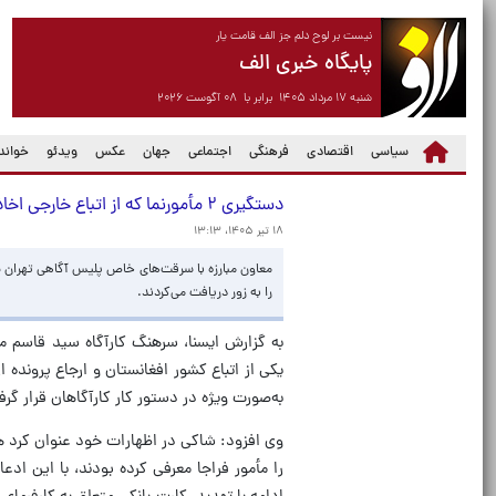
نیست بر لوح دلم جز الف قامت یار
پایگاه خبری الف
شنبه ۱۷ مرداد ۱۴۰۵ برابر با ۰۸ آگوست ۲۰۲۶
سیاسی
اقتصادی
فرهنگی
اجتماعی
جهان
عکس
ویدئو
خواندن
دستگیری ۲ مأمورنما که از اتباع خارجی اخاذی می‌کردند/ ارسال پرونده متهمان به دادسرای نظامی
۱۸ تیر ۱۴۰۵، ۱۳:۱۳
معاون مبارزه با سرقت‌های خاص پلیس آگاهی تهران بزرگ
را به زور دریافت می‌کردند.
به گزارش ایسنا، سرهنگ کارآگاه سید قاسم م
به‌صورت ویژه در دستور کار کارآگاهان قرار گر
وی افزود: شاکی در اظهارات خود عنوان کرد ه
را مأمور فراجا معرفی کرده بودند، با این اد