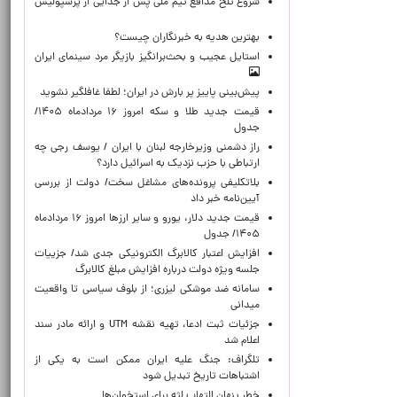
شروع تلخ مدافع تیم ملی پس از جدایی از پرسپولیس
بهترین هدیه به خبرنگاران چیست؟
استایل عجیب و بحث‌برانگیز بازیگر مرد سینمای ایران
پیش‌بینی پاییز پر بارش در ایران؛ لطفا غافلگیر نشوید
قیمت جدید طلا و سکه امروز ۱۶ مردادماه ۱۴۰۵/
جدول
راز دشمنی وزیرخارجه لبنان با ایران / یوسف رجی چه
ارتباطی با حزب نزدیک به اسرائیل دارد؟
بلاتکلیفی پرونده‌های مشاغل سخت/ دولت از بررسی
آیین‌نامه خبر داد
قیمت جدید دلار، یورو و سایر ارزها امروز ۱۶ مردادماه
۱۴۰۵/ جدول
افزایش اعتبار کالابرگ الکترونیکی جدی شد/ جزییات
جلسه ویژه دولت درباره افزایش مبلغ کالابرگ
سامانه ضد موشکی لیزری؛ از بلوف سیاسی تا واقعیت
میدانی
جزئیات ثبت ادعا، تهیه نقشه UTM و ارائه مادر سند
اعلام شد
تلگراف: جنگ علیه ایران ممکن است به یکی از
اشتباهات تاریخ تبدیل شود
خطر پنهان التهاب لثه برای استخوان‌ها