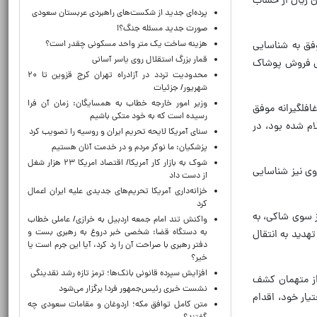
رفرمای شاکی را از او گرفته و با استفاده از یک دستگاه کارت‌خوان سیار، مبلغ ۱۰۰ میلیون ریال از حساب
پرده‌ای جدید از شکست‌های راهبردی عربستان سعودی
صورت جدید مسئله جنگ؟!
وفق به شناسایی
هزینه ساخت یک متر واحد مسکونی چقدر است؟
قمار بزرگ استقلال روی یاسر آسانی
فی فروش پوشاک
محدودیت تردد در آزادراه تهران کرج قزوین تا ۲۰
شهریور/ جزئیات
وزیر امور خارجه خطاب به همسایگان: زمان آن فرا
فلگیرانه موفق
رسیده است که به خود متکی باشیم
م شده بود، در
سنای آمریکا لایحه تحریم ایران و روسیه را تصویب کرد
پزشکیان: ما نوکر مردم و در خدمت آنان هستیم
شوک به بازار کار آمریکا/ اقتصاد امریکا ۲۳ هزار شغل
ی نیز شناسایی
از دست داد
خزانه‌داری آمریکا تحریم‌های جدیدی علیه ایران اعمال
کرد
ز سوی شاکی، به
واکنش تند امام جمعه اردبیل به خرازی/ عاملی خطاب
به دستگاه قضا: شخصی خبر دروغ به رهبری بست و
تهدید به انتقال
دفتر رهبری با صراحت آن را رد کرد، آیا این جرم است یا
خیر؟
افزایش سپرده قانونی بانک‌ها؛ ترمز تازه رشد نقدینگی
از متهمان کشف
نشست خبری رئیس‌جمهور فردا برگزار می‌شود
یار خود، اقدام
متن کامل توافق مکه؛ اردوغان و مقامات سعودی چه