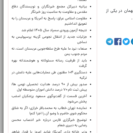
گفتند؟
بیانیه دبیرکل مجمع خبرنگاران و نویسندگان دفاع
همان در یکی از
مقدس و مقاومت به مناسبت روز خبرنگار
مقاومت اسلامی عراق: پاسخ به آمریکا و عربستان را به
تعویق انداختیم
نتیجه آزمون ورودی سمپاد سال ۱۴۰۵ اعلام شد
جزئیات جدید از انتقال نجومی گزینه پرسپولیس به
نساجی
صنعاء: نبرد ما علیه طرح سلطه‌جویی عربستان است، نه
مردم جنوب یمن
باید از ظرفیت رسانه مسئولانه و هوشمندانه بهره
گرفت
دستگیری ۱۰۴ مظنون طی عملیات‌هایی علیه داعش در
ترکیه
صدور بیش از ۹۰ درصد هدایت تحصیلی نهمی ها/
پیش ثبت نام ۷۰ درصد دانش اموزان متوسطه اول
آخرین قسمت از گفت‌وگوی مسعود پزشکیان امشب
پخش می‌شود
نماینده تهران خطاب به محمدباقر خرازی: اگر به شلاق
محکوم شوی حاضرم با وضو آن را اجرا کنم!
توضیح خبرگزاری فارس درباره خبر انتصاب محسن
رضایی به دبیری شعام
وزیر خزانه داری آمریکا: شاید امروز یا فردا، شاهد