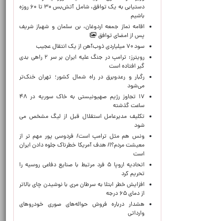
دستیابی به یک توافق، شامل آتش‌بس ۳۰ تا ۶۰ روزه
باشیم
اقامه نماز جمعه اردوغان، بن ‌سلمان و شهباز شریف
پس از امضای توافق
سود ۷۰ میلیاردی ذوب‌آهن از یک انتقال عجیب
رویترز: ترامپ در جنگ علیه ایران بر سر ۲ راهی بدی
گیر افتاده است
رگبار و رعدوبرق در راه شمال کشور؛ تهران خنک‌تر
می‌شود
۱۷ تجاوز رژیم صهیونیستی به خاک سوریه در ۴۸
ساعت گذشته
تکلیف مدیرعامل استقلال قبل از لیگ مشخص می
شود
ونس هم مثل ترامپ است/ فردوسی پور مهم تر از
معیشت مردم؟!/ هدف آمریکا خطرناک جلوه دادن ایران
است
اتحادیه اروپا ۵ فرد مرتبط با صنایع دفاعی روسیه را
تحریم کرد
افزایش خطر ابتلا به سرطان مری با نوشیدن چای بالاتر
از دمای ۶۵ درجه
هشدار درباره فروش حواله‌های صوری خودروهای
وارداتی