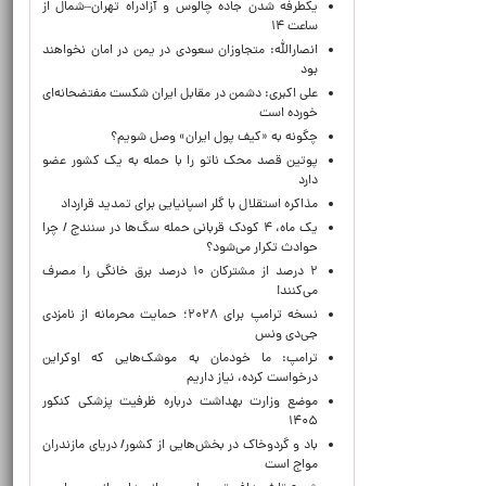
یکطرفه شدن جاده چالوس و آزادراه تهران–شمال از
ساعت ۱۴
انصارالله: متجاوزان سعودی در یمن در امان نخواهند
بود
علی اکبری: دشمن در مقابل ایران شکست مفتضحانه‌ای
خورده است
چگونه به «کیف پول ایران» وصل شویم؟
پوتین قصد محک ناتو را با حمله به یک کشور عضو
دارد
مذاکره استقلال با گلر اسپانیایی برای تمدید قرارداد
یک ماه، ۴ کودک قربانی حمله سگ‌ها در سنندج / چرا
حوادث تکرار می‌شود؟
۲ درصد از مشترکان ۱۰ درصد برق خانگی را مصرف
می‌کنند!
نسخه ترامپ برای ۲۰۲۸؛ حمایت محرمانه از نامزدی
جی‌دی ونس
ترامپ: ما خودمان به موشک‌هایی که اوکراین
درخواست کرده، نیاز داریم
موضع وزارت بهداشت درباره ظرفیت پزشکی کنکور
۱۴۰۵
باد و گردوخاک در بخش‌هایی از کشور/ دریای مازندران
مواج است