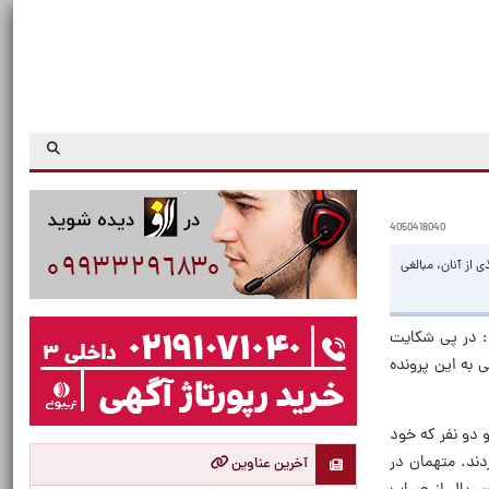
4050418040
 از آنان، مبالغی
د: در پی شکایت
نجم پلیس آگاهی، رسیدگی به این پرونده
 دو نفر که خود
دند. متهمان در
آخرین عناوین