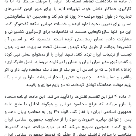
۱. ماده ۵ یادداشت تفاهم اسلام‌آباد، ایران را موظف می‌کند که «با به‌
کارگیری حداکثر تلاش خود، ترتیبات لازم را برای عبور ایمن کشتی‌های
تجاری» در طول دوره موقت ۶۰ روزه فراهم کند و همچنین «با سلطان‌نشین
عمان برای تعیین نحوه اداره آینده و خدمات دریایی تنگه» گفت‌وگو کند.
این دو، تنها سازوکارهایی هستند که تفاهم‌نامه برای ازسرگیری کشتیرانی و
مشارکت دادن عمان پیش‌بینی کرده است. تفسیری که بر اساس آن
کشتی‌ها بتوانند از طریق یک کریدور مستقل تحت مدیریت عمان، بدون
تبعیت از ترتیبات ایران تردد کنند، تعهد ایران را از محتوای عملی تهی کرده
و گفت‌وگوی مقرر میان ایران و عمان را بی‌فایده می‌سازد. اصل «اثرگذاری»
(effet utile) ــ که بر اساس آن هر یک از مفاد یک معاهده باید دارای اثر
واقعی و عملی باشد ــ چنین برداشتی را مجاز نمی‌داند. طرفین بر سر یک
رژیم موقت هماهنگ توافق کرده‌اند، نه دو رژیم موازی و رقیب.
۲. ماده ۴ نیز این تقسیم نقش‌ها را تأیید می‌کند. این ماده، ایالات متحده
را ملزم می‌کند که «رفع محاصره دریایی و هرگونه اخلال یا مانع علیه
جمهوری اسلامی ایران» را آغاز کند، ظرف ۳۰ روز به محاصره پایان دهد و
پس از توافق نهایی، «نیروهای خود را از مجاورت جمهوری اسلامی ایران
خارج کند.» همچنین تصریح می‌کند که در دوره موقت، «تردد کشتی‌ها
متناسب با میزان ترافیک پیش از جنگ که توسط جمهوری اسلامی ایران