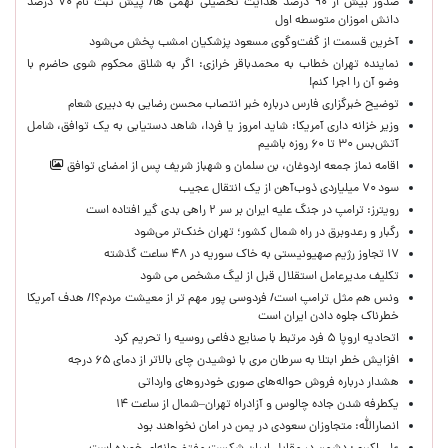
صدور بیش از ۹۰ درصد هدایت تحصیلی نهمی ها/ پیش ثبت نام ۷۰ درصد
دانش اموزان متوسطه اول
آخرین قسمت از گفت‌وگوی مسعود پزشکیان امشب پخش می‌شود
نماینده تهران خطاب به محمدباقر خرازی: اگر به شلاق محکوم شوی حاضرم با
وضو آن را اجرا کنم!
توضیح خبرگزاری فارس درباره خبر انتصاب محسن رضایی به دبیری شعام
وزیر خزانه داری آمریکا: شاید امروز یا فردا، شاهد دستیابی به یک توافق، شامل
آتش‌بس ۳۰ تا ۶۰ روزه باشیم
اقامه نماز جمعه اردوغان، بن ‌سلمان و شهباز شریف پس از امضای توافق
سود ۷۰ میلیاردی ذوب‌آهن از یک انتقال عجیب
رویترز: ترامپ در جنگ علیه ایران بر سر ۲ راهی بدی گیر افتاده است
رگبار و رعدوبرق در راه شمال کشور؛ تهران خنک‌تر می‌شود
۱۷ تجاوز رژیم صهیونیستی به خاک سوریه در ۴۸ ساعت گذشته
تکلیف مدیرعامل استقلال قبل از لیگ مشخص می شود
ونس هم مثل ترامپ است/ فردوسی پور مهم تر از معیشت مردم؟!/ هدف آمریکا
خطرناک جلوه دادن ایران است
اتحادیه اروپا ۵ فرد مرتبط با صنایع دفاعی روسیه را تحریم کرد
افزایش خطر ابتلا به سرطان مری با نوشیدن چای بالاتر از دمای ۶۵ درجه
هشدار درباره فروش حواله‌های صوری خودروهای وارداتی
یکطرفه شدن جاده چالوس و آزادراه تهران–شمال از ساعت ۱۴
انصارالله: متجاوزان سعودی در یمن در امان نخواهند بود