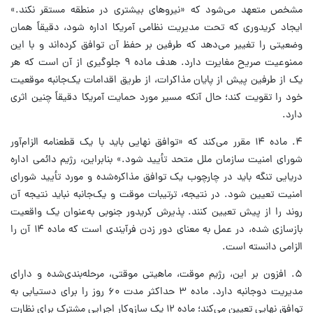
مشخص متعهد می‌شود که «نیروهای بیشتری در منطقه مستقر نکند.»
ایجاد کریدوری که تحت مدیریت نظامی آمریکا اداره شود، دقیقاً همان
وضعیتی را تغییر می‌دهد که طرفین بر حفظ آن توافق کرده‌اند و با این
ممنوعیت صریح مغایرت دارد. هدف ماده ۹ جلوگیری از آن است که هر
یک از طرفین پیش از پایان مذاکرات، از طریق اقدامات یک‌جانبه موقعیت
خود را تقویت کند؛ حال آنکه مسیر مورد حمایت آمریکا دقیقاً چنین اثری
دارد.
۴. ماده ۱۴ مقرر می‌کند که «توافق نهایی باید با یک قطعنامه الزام‌آور
شورای امنیت سازمان ملل متحد تأیید شود.» بنابراین، رژیم دائمی اداره
دریایی تنگه باید در چارچوب یک توافق مذاکره‌شده و مورد تأیید شورای
امنیت تعیین شود. در نتیجه، ترتیبات موقت و یک‌جانبه نباید نتیجه آن
روند را از پیش تعیین کنند. پذیرش کریدور جنوبی به‌عنوان یک واقعیت
بازسازی شده، در عمل به معنای دور زدن فرآیندی است که ماده ۱۴ آن را
الزامی دانسته است.
۵. افزون بر این، رژیم موقت، ماهیتی موقتی، مرحله‌بندی‌شده و دارای
مدیریت دوجانبه دارد. ماده ۳ حداکثر مدت ۶۰ روز را برای دستیابی به
توافق نهایی تعیین می‌کند؛ ماده ۱۲ یک سازوکار اجرایی مشترک برای نظارت