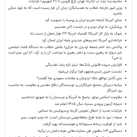
محدودیت تردد در آزادراه تهران کرج قزوین تا ۲۰ شهریور/ جزئیات
وزیر امور خارجه خطاب به همسایگان: زمان آن فرا رسیده است که به خود متکی
باشیم
سنای آمریکا لایحه تحریم ایران و روسیه را تصویب کرد
پزشکیان: ما نوکر مردم و در خدمت آنان هستیم
شوک به بازار کار آمریکا/ اقتصاد امریکا ۲۳ هزار شغل از دست داد
خزانه‌داری آمریکا تحریم‌های جدیدی علیه ایران اعمال کرد
واکنش تند امام جمعه اردبیل به خرازی/ عاملی خطاب به دستگاه قضا: شخصی
خبر دروغ به رهبری بست و دفتر رهبری با صراحت آن را رد کرد، آیا این جرم است
یا خیر؟
افزایش سپرده قانونی بانک‌ها؛ ترمز تازه رشد نقدینگی
نشست خبری رئیس‌جمهور فردا برگزار می‌شود
متن کامل توافق مکه؛ اردوغان و مقامات سعودی چه گفتند؟
بیانیه دبیرکل مجمع خبرنگاران و نویسندگان دفاع مقدس و مقاومت به مناسبت
روز خبرنگار
مقاومت اسلامی عراق: پاسخ به آمریکا و عربستان را به تعویق انداختیم
نتیجه آزمون ورودی سمپاد سال ۱۴۰۵ اعلام شد
جزئیات جدید از انتقال نجومی گزینه پرسپولیس به نساجی
صنعاء: نبرد ما علیه طرح سلطه‌جویی عربستان است، نه مردم جنوب یمن
باید از ظرفیت رسانه مسئولانه و هوشمندانه بهره گرفت
دستگیری ۱۰۴ مظنون طی عملیات‌هایی علیه داعش در ترکیه