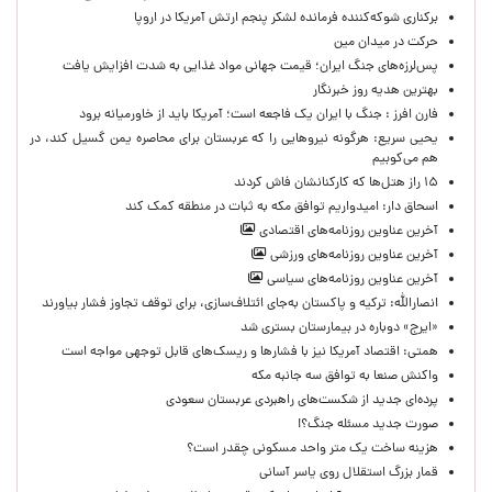
برکناری شوکه‌کننده فرمانده لشکر پنجم ارتش آمریکا در اروپا
حركت در ميدان مين
پس‌لرزه‌های جنگ ایران؛ قیمت جهانی مواد غذایی به شدت افزایش یافت
بهترین هدیه روز خبرنگار
فارن افرز : جنگ با ایران یک فاجعه است؛ آمریکا باید از خاورمیانه برود
یحیی سریع: هرگونه نیروهایی را که عربستان برای محاصره یمن گسیل کند، در
هم می‌کوبیم
۱۵ راز هتل‌ها که کارکنانشان فاش کردند
اسحاق دار: امیدواریم توافق مکه به ثبات در منطقه کمک کند
آخرین عناوین روزنامه‌های اقتصادی
آخرین عناوین روزنامه‌های ورزشی
آخرین عناوین روزنامه‌های سیاسی
انصارالله: ترکیه و پاکستان به‌جای ائتلاف‌سازی، برای توقف تجاوز فشار بیاورند
«ایرج» دوباره در بیمارستان بستری شد
همتی: اقتصاد آمریکا نیز با فشارها و ریسک‌های قابل توجهی مواجه است
واکنش صنعا به توافق سه جانبه مکه
پرده‌ای جدید از شکست‌های راهبردی عربستان سعودی
صورت جدید مسئله جنگ؟!
هزینه ساخت یک متر واحد مسکونی چقدر است؟
قمار بزرگ استقلال روی یاسر آسانی