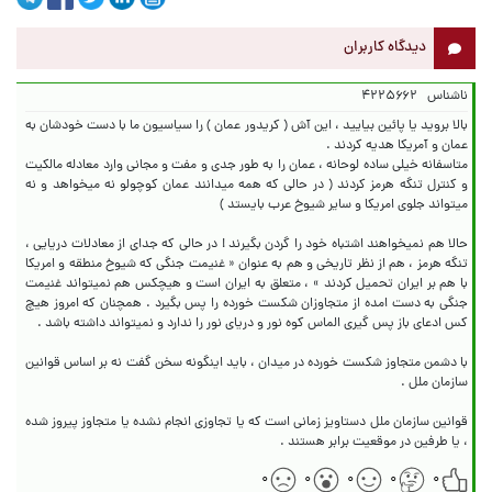
دیدگاه کاربران
ناشناس
۴۲۲۵۶۶۲
بالا بروید یا پائین بیایید ، این آش ( کریدور عمان ) را سیاسیون ما با دست خودشان به
متاسفانه خیلی ساده لوحانه ، عمان را به طور جدی و مفت و مجانی وارد معادله مالکیت
و کنترل تنگه هرمز کردند ( در حالی که همه میدانند عمان کوچولو نه میخواهد و نه
حالا هم نمیخواهند اشتباه خود را گردن بگیرند ! در حالی که جدای از معادلات دریایی ،
تنگه هرمز ، هم از نظر تاریخی و هم به عنوان « غنیمت جنگی که شیوخ منطقه و امریکا
با هم بر ایران تحمیل کردند » ، متعلق به ایران است و هیچکس هم نمیتواند غنیمت
جنگی به دست امده از متجاوزان شکست خورده را پس بگیرد . همچنان که امروز هیچ
با دشمن متجاوز شکست خورده در میدان ، باید اینگونه سخن گفت نه بر اساس قوانین
قوانین سازمان ملل دستاویز زمانی است که یا تجاوزی انجام نشده یا متجاوز پیروز شده
، یا طرفین در موقعیت برابر هستند .
۰
۰
۰
۰
۰