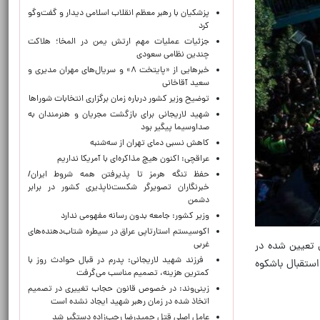
پزشکیان با رهبر معظم انقلاب اسلامی دیدار و گفت‌وگو
کرد
جزئیات عملیات مهم ارتش یمن در المخا؛ هلاکت
چندین نظامی سعودی
خبرهایی از «پایتخت ۸» و سریال‌های مهران مدیری و
سعید آقاخانی
توضیح وزیر کشور درباره زمان برگزاری انتخابات شوراها
شهید لاریجانی برای بازگشت مجریان و هنرمندان به
صداوسیما پیگیر بود
کاهش نسبی دمای تهران از سه‌شنبه
عراقچی: اکنون هیچ مذاکره‌ای با آمریکا نداریم
حفظ تنگه هرمز تا پذیرفتن همه شروط ایران/
خبرنگاران تصویرگر شکست‌ناپذیری کشور در برابر
دشمن
وزیر کشور: جامعه بدون رسانه مفهومی ندارد
اکوسیستم استارتاپی عراق در سیطره شتاب‌دهنده‌‌های
غربی
ش تعیین شده در
فرزند شهید لاریجانی: پدرم در قبال حوادث روز با
 استقبال باشکوه
کمترین هزینه، تصمیم مناسب می‌گرفت
زینی‌وند: در خصوص قانون حجاب تغییری در تصمیم
اتخاذ شده در زمان رهبر شهید ایجاد نشده است
عامل اصلی قتل حمیدرضا رجب‌زاده دستگیر شد