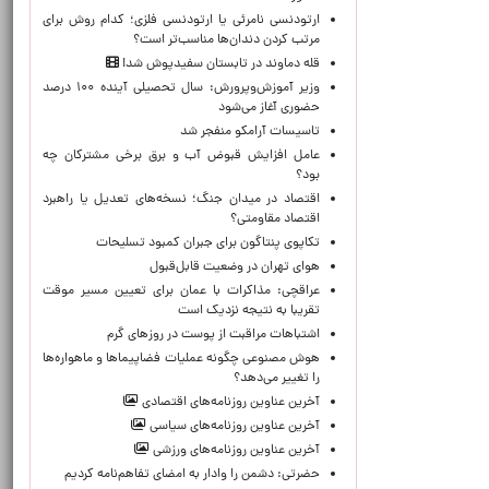
ارتودنسی نامرئی یا ارتودنسی فلزی؛ کدام روش برای
مرتب کردن دندان‌ها مناسب‌تر است؟
قله دماوند در تابستان سفیدپوش شد!
وزیر آموزش‌وپرورش: سال تحصیلی آینده ۱۰۰ درصد
حضوری آغاز می‌شود
تاسیسات آرامکو منفجر شد
عامل افزایش قبوض آب و برق برخی مشترکان چه
بود؟
اقتصاد در میدان جنگ؛ نسخه‌های تعدیل یا راهبرد
اقتصاد مقاومتی؟
تکاپوی پنتاگون برای جبران کمبود تسلیحات
هوای تهران در وضعیت قابل‌قبول
عراقچی: مذاکرات با عمان برای تعیین مسیر موقت
تقریبا به نتیجه نزدیک است
اشتباهات مراقبت از پوست در روزهای گرم
هوش مصنوعی چگونه عملیات فضاپیماها و ماهواره‌ها
را تغییر می‌دهد؟
آخرین عناوین روزنامه‌های اقتصادی
آخرین عناوین روزنامه‌های سیاسی
آخرین عناوین روزنامه‌های ورزشی
حضرتی: دشمن را وادار به امضای تفاهم‌نامه کردیم