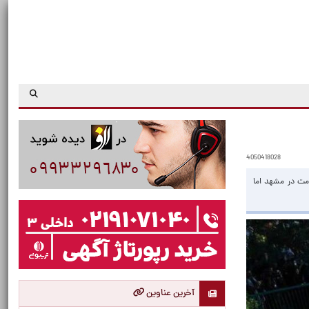
4050418028
مت در مشهد اما
آخرین عناوین