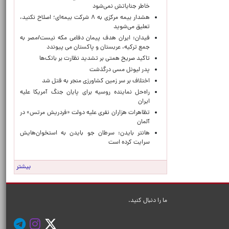
خاطر جنایاتش نمی‌شود
هشدار بیمه مرکزی به ۸ شرکت بیمه‌ای؛ اصلاح نکنید،
تعلیق می‌شوید
فیدان: ایران هدف پیمان دفاعی مکه نیست/مصر به
جمع ترکیه، عربستان و پاکستان می پیوندد
تاکید صریح همتی بر تشدید نظارت بر بانک‌ها
پدر لیونل مسی درگذشت
اختلاف بر سر زمین کشاورزی منجر به قتل شد
راه‌حل نماینده روسیه برای پایان جنگ آمریکا علیه
ایران
تظاهرات هزاران نفری علیه دولت «فردریش مرتس» در
آلمان
هانتر بایدن: سرطان جو بایدن به استخوان‌هایش
سرایت کرده است
بیشتر
ما را دنبال کنید.