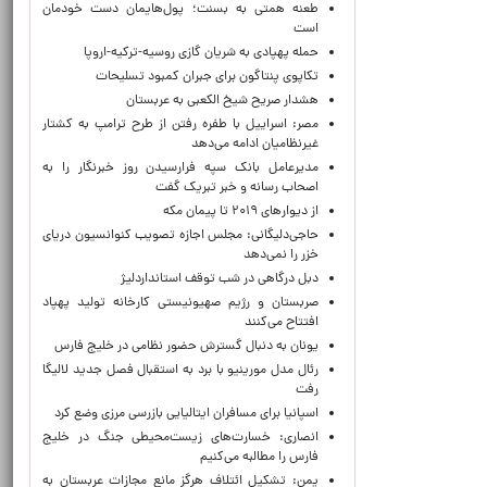
طعنه همتی به بسنت؛ پول‌هایمان دست خودمان
است
حمله پهپادی به شریان گازی روسیه-ترکیه-اروپا
تکاپوی پنتاگون برای جبران کمبود تسلیحات
هشدار صریح شیخ الکعبی به عربستان
مصر: اسراییل با طفره رفتن از طرح ترامپ به کشتار
غیرنظامیان ادامه می‌دهد
مدیرعامل بانک سپه فرارسیدن روز خبرنگار را به
اصحاب رسانه و خبر تبریک گفت
از دیوارهای ۲۰۱۹ تا پیمان مکه
حاجی‌دلیگانی: مجلس اجازه تصویب کنوانسیون دریای
خزر را نمی‌دهد
دبل درگاهی در شب توقف استانداردلیژ
صربستان و رژیم صهیونیستی کارخانه تولید پهپاد
افتتاح می‌کنند
یونان به دنبال گسترش حضور نظامی در خلیج فارس
رئال مدل مورینیو با برد به استقبال فصل جدید لالیگا
رفت
اسپانیا برای مسافران ایتالیایی بازرسی مرزی وضع کرد
انصاری: خسارت‌های زیست‌محیطی جنگ در خلیج
فارس را مطالبه‌ می‌کنیم
یمن: تشکیل ائتلاف هرگز مانع مجازات عربستان به