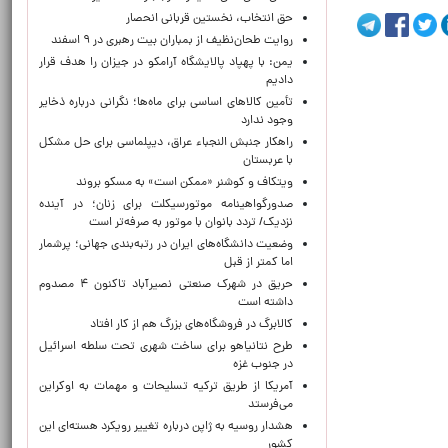
حق انتخاب، نخستین قربانی انحصار
روایت طحان‌نظیف از بمباران بیت رهبری در ۹ اسفند
یمن: با پهپاد پالایشگاه آرامکو در جیزان را هدف قرار
دادیم
تأمین کالاهای اساسی برای ماه‌ها؛ نگرانی درباره ذخایر
وجود ندارد
راهکار جنبش النجباء عراق، دیپلماسی برای حل مشکل
با عربستان
ویتکاف و کوشنر «ممکن است» به مسکو بروند
صدورگواهینامه موتورسیکلت برای زنان؛ در آینده
نزدیک/ تردد بانوان با موتور به‌ صرفه‌تر است
وضعیت دانشگاه‌های ایران در رتبه‌بندی جهانی؛ پرشمار
اما کمتر از قبل
حریق در شهرک صنعتی نصیرآباد تاکنون ۴ مصدوم
داشته است
کالابرگ در فروشگاه‌های بزرگ هم از کار افتاد
طرح نتانیاهو برای ساخت شهری تحت سلطه اسرائیل
در جنوب غزه
آمریکا از طریق ترکیه تسلیحات و مهمات به اوکراین
می‌فرستد
هشدار روسیه به ژاپن درباره تغییر رویکرد هسته‌ای این
کشور