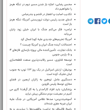
محسن رضایی: اجازه باز شدن مسیر دوم در تنگه هرمز
را نخواهیم داد
تکذیب اصابت و انفجار در قشم و بندرعباس
ادعای جدید رئیس دولت تروریستی آمریکا: تنگه هرمز
باز است
ترامپ: فکر می‌کنم جنگ با ایران خیلی زود پایان
می‌یابد
آمریکا تحریم‌های جدیدی علیه کوبا اعمال کرد
احتمالات آینده جنگ ایران و آمریکا چیست ؟
بانک تجارت، تأمین‌کننده مالی پروژه بازسازی فازهای ۴
و ۵ پارس جنوبی
توسعه فناوری، مسیر رقابت‌پذیری صنعت قطعه‌سازی
است
یونیفل: ارتش اسرائیل در یک روز ۱۱۳ توپ به جنوب
لبنان شلیک کرده است
دستگیری عامل توهین به زائران اربعین در فضای
مجازی توسط پلیس قزوین
پزشکیان: باید افراد کارآمدتر را به کار گرفت/ کاری می
کنیم در معیشت مردم مشکلی پیش نیاید
آسوشیتدپرس: صدها نظامی آمریکایی در جنگ علیه
ایران ضربه مغزی شده‌اند
پاسخ قالیباف به ترامپ: واقعیت‌ها را بپذیرید و به