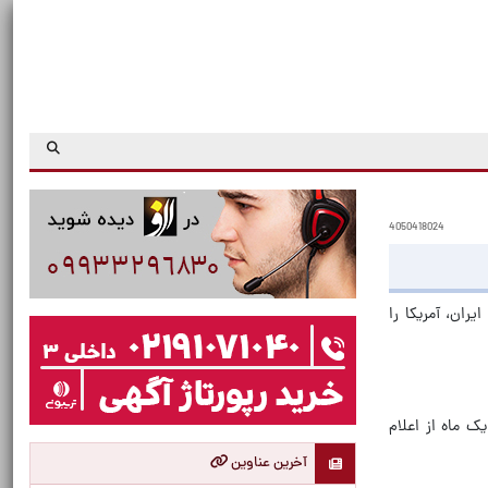
4050418024
ران، آمریکا را
ک ماه از اعلام
آخرین عناوین