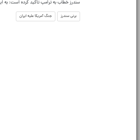
سندرز خطاب به ترامپ تاکید کرده است: به ای
برنی سندرز
جنگ آمریکا علیه ایران