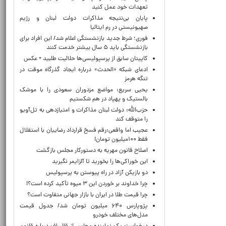
تعهدات خود عمل کنید
پایان بی‌نتیجه مذاکرات دولت لبنان و رژیم
صهیونیستی در رم ایتالیا
فوری؛ شرط جدید بازنشستگی اعلام شد/ این افراد برای
بازنشستگی باید ۵ سال بیشتر خدمت کنند
کاپیتان سابق از پرسپولیسی‌ها حلالیت طلبید + عکس
ادعای شبکه «الحدث» درباره ایجاد گذرگاه موقت در
تنگه هرمز
یحیی سریع: مواضع مزدوران سعودی را با موشک
بالستیک و پهپاد در هم شکستیم
حزب‌الله: دولت لبنان مذاکرات و امتیازدهی به تل‌آویو
را متوقف کند
عجیب اما واقعی:رقم فسخ قرارداد رضاییان با استقلال
فقط ۱۰۰میلیون تومان!
اصلاح قانون مهریه به دستورکار مجلس بازگشت
این خوراکی‌ها را بخورید تا آلزایمر نگیرید
دو بازیکن آزاد در راه پیوستن به پرسپولیس
چرا خداوند بر خوردن این ۳ میوه تأکید کرده است؟!
چرا قیمت طلا در ایران با بازار جهانی متفاوت است؟
پژوپارس ۶۴۰ میلیون تومان شد/ جدول قیمت
مدل‌های مختلف خودرو