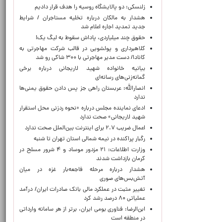
زلنسکی: دو پالایشگاه روسیه را هدف قرار دادیم
هشدار به مالکان درباره تخلیه مستاجران / شرایط
جدید تمدید اجاره اعلام شد
حقوق چند میلیاردی، پاداش سقوط به لیگ یک!
کلاهبرداری و پولشویی در قالب شرکت مهاجرتی به
کانادا/ دست مدیر مهاجرتی با ۳۰۰ شاکی رو شد
بیانیه خانواده شهید لاریجانی درباره برخی
گمانه‌زنی‌های رسانه‌ای
انصارالله: عربستان راهی جز پس دادن حقوق یمنی‌ها
ندارد
ادعای نماینده مجلس درباره «نحوه ردزنی محل استقرار
شهید لاریجانی» صحت ندارد
اعمال ضریب ۲.۷ برای اینترنت بین‌الملل صحت ندارد
رگبار پراکنده در نیمه شمالی استان تهران تا شنبه
وزارت اطلاعات: ۲۱ مزدور موساد و ۴ شرور مسلح در
کرمان بازداشت شدند
هشدار درباره مرحله فاجعه‌بار غزه در میان
آتش‌بس‌های صوری
تغییر مثبت در عملکرد مالی بانک صادرات ایران/ درآمد
عملیاتی ۸۰ درصد رشد کرد
ابن‌الرضا: فناوری بومی ایران، برتر از هر سامانه وارداتی
در منطقه است