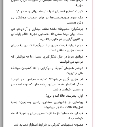
درخواست یک نماینده مجلس از قالیباف درباره قانون
مهریه
کویت دستور تعطیلی تنها مدرسه ایرانی را صادر کرد
یک‌ سوم صهیونیست‌ها در برابر حملات موشکی بی
دفاع هستند
پزشکیان: مشروطه نقطه عطف بیداری و آزادی‌خواهی
ملت ایران بود/ مشروطه نخستین تجربه نظام پارلمانی
و قانون‌گرایی را در خاورمیانه بود
مردم درباره قیمت بنزین چه می‌گویند؟/ این رقم برای
قیمت بنزین منطقی است
توافق هرمز در حال شکل‌گیری است؛ اما نه توافقی که
ترامپ می‌خواست
دردسر همزمان آمریکا و اوکراین با ته کشیدن موشک
های پاتریوت
آیا بنزین گران می‌شود؟/ نماینده مجلس: در شرایط
جنگی افزایش قیمت بنزین پیامدهای گسترده اجتماعی
و امنیتی خواهد داشت
اول اینترنت، حالا آب و برق؟!
رونمایی از جدی‌ترین مشتری رامین رضاییان؛ بمب
نقل‌وانتقالات منفجر می‌شود؟
فیدان: به حمایت از مذاکرات میان ایران و آمریکا ادامه
خواهیم داد
مصوبه تسهیلات گمرکی در شرایط اضطرار تمدید شد