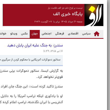
نیست بر لوح دلم جز الف قامت یار
پایگاه خبری الف
جمعه ۱۶ مرداد ۱۴۰۵ برابر با ۰۷ آگوست ۲۰۲۶
(current)
سیاسی
اقتصادی
فرهنگی
اجتماعی
جهان
عکس
ویدئو
خواندن
سندرز: به جنگ علیه ایران پایان دهید
۱۸ تیر ۱۴۰۵، ۱۰:۴۹
سناتور دموکرات آمریکایی با محکوم کردن از سرگیری حم
به گزارش ایسنا، سناتور دموکرات برنی سندرز
قوی‌تر نخواهد کرد.
سندرز تاکید کرده است:: این جنگ جان افراد 
او با یادآوری اینکه ترامپ آمریکا را به دلا
آتش‌بس با ایران نگذشته، ترامپ اعلام کرده ک