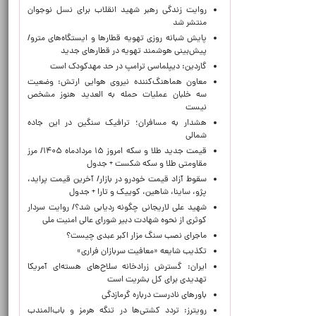
روایت زندگی رهبر شهید انقلاب برای نسل نوجوان
منتشر شد
پایش شبانه روزی تهویه قطارها و ایستگاه‌های مترو/
پیش‌بینی هوشمند تهویه در قطارهای جدید
گاردین: دیپلماسی ترامپ در حد مهدکودک است
معاون هماهنگ‌کننده نیروی هوایی ارتش: وضعیت
سه خلبان عملیات حمله به العدید هنوز مشخص
نیست
هشدار به مسافران؛ ترافیک سنگین در این جاده
شمالی
قیمت جدید طلا و سکه امروز ۱۵ مردادماه ۱۴۰۵/ مرز
مقاومتی طلا و سکه شکست + جدول
سقوط آزاد قیمت خودرو در بازار/ آخرین قیمت پراید،
پژو، ساینا، شاهین، کوییک و تارا + جدول
شهید علی لاریجانی چگونه ردیابی شد؟/ روایت سردار
کوثری از نحوه شهادت دبیر شورای عالی امنیت ملی
ماجرای نصب سنگ مزار اکبر عبدی چیست؟
تکذیب شایعه «معافیت سربازان فراری»
ایران: گسترش زرادخانه سلاح‌های هسته‌ای آمریکا
تهدیدی برای کل بشریت است
باورهای نادرست درباره گرمازدگی
رویترز: تردد کشتی‌ها در تنگه هرمز و باب‌المندب