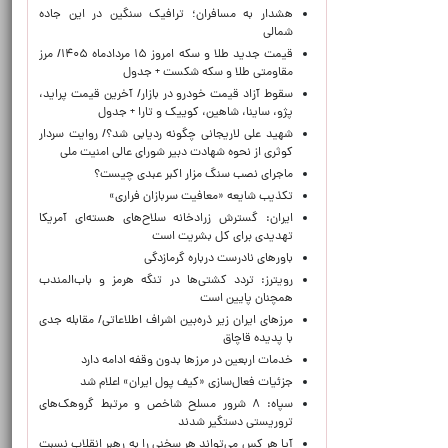
هشدار به مسافران؛ ترافیک سنگین در این جاده
شمالی
قیمت جدید طلا و سکه امروز ۱۵ مردادماه ۱۴۰۵/ مرز
مقاومتی طلا و سکه شکست + جدول
سقوط آزاد قیمت خودرو در بازار/ آخرین قیمت پراید،
پژو، ساینا، شاهین، کوییک و تارا + جدول
شهید علی لاریجانی چگونه ردیابی شد؟/ روایت سردار
کوثری از نحوه شهادت دبیر شورای عالی امنیت ملی
ماجرای نصب سنگ مزار اکبر عبدی چیست؟
تکذیب شایعه «معافیت سربازان فراری»
ایران: گسترش زرادخانه سلاح‌های هسته‌ای آمریکا
تهدیدی برای کل بشریت است
باورهای نادرست درباره گرمازدگی
رویترز: تردد کشتی‌ها در تنگه هرمز و باب‌المندب
همچنان پایین است
مرزهای ایران زیر ذره‌بین اشراف اطلاعاتی/ مقابله جدی
با پدیده قاچاق
خدمات اربعین در مرزها بدون وقفه ادامه دارد
جزئیات فعال‌سازی «کیف پول ایران» اعلام شد
سپاه: ۸ شرور مسلح شاخص و مرتبط گروهک‌های
تروریستی دستگیر شدند
آیا هر کس می‌تواند هر سخنی را به رهبر انقلاب نسبت