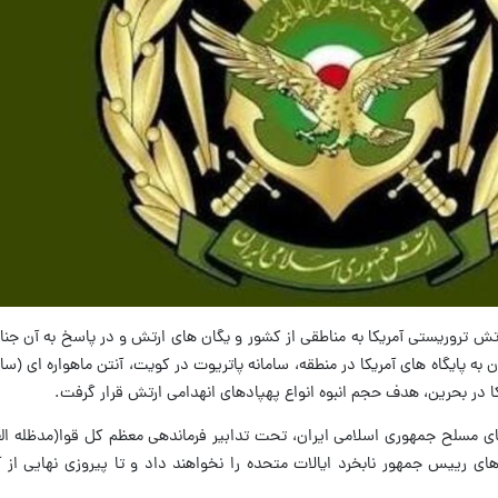
تش تروریستی آمریکا به مناطقی از کشور و یگان های ارتش و در پاسخ به آن جن
ه پایگاه های آمریکا در منطقه، سامانه پاتریوت در کویت، آنتن ماهواره ای (سای
در بحرین، هدف حجم انبوه انواع پهپادهای انهدامی ارتش قرار گرفت.
ی مسلح جمهوری اسلامی ایران، تحت تدابیر فرماندهی معظم کل قوا(مدظله العال
 رییس جمهور نابخرد ایالات متحده را نخواهند داد و تا پیروزی نهایی از آ