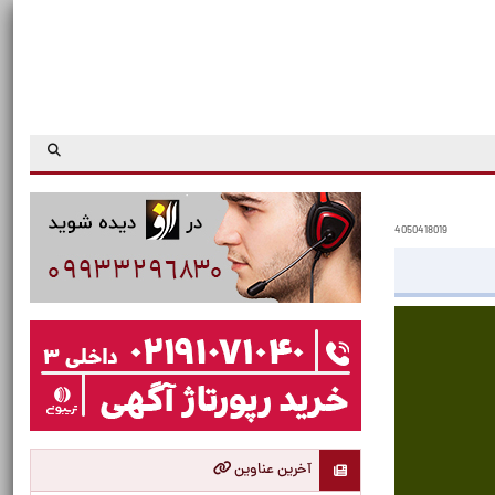
4050418019
آخرین عناوین