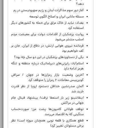
دهد؟
آغاز دور سوم مذاکرات لبنان و رژیم صهیونیستی در رم
مسئله مانایی ایران و اصلاح الگوی توسعه
بغداد: نباید از خاک عراق برای حمله به کشورهای دیگر
استفاده کرد
روایت پزشکیان از اقدامات دولت برای معیشت مردم
امشب منتشر می‌شود
فرمانده نیروی هوایی ارتش: در دفاع از ایران، جان بر
کف خواهیم بود
یکی از دستاوردهای پزشکیان در این دو سال چه بود؟
اسلام‌آباد: رایزنی‌های دیپلماتیک درباره منطقه و تنگه
هرمز ادامه دارد
آخرین وضعیت بازار رمزارزها در جهان / صرافی
کوین‌بیس معاملات ۶ رمزارز را متوقف کرد
آلمان صدرنشین حداقل دستمزد اروپا از نظر قدرت
خرید شد
اینفانتینو زیر بار استعفا نرفت/ پیشنهاد فینال جام
جهانی در مراکش
توقف طولانی کامیون‌ها پشت مرز؛ صورت‌حساب
سنگینی که به اقتصاد می‌رسد
قطع همکاری با قلعه نویی همچنان سوژه است/ نظر
برخی مسئولان تغییر کرد!