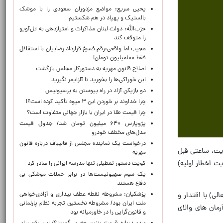
یحیی سریع: مواضع مزدوران سعودی را با موشک
بالستیک و پهپاد در هم شکستیم
حزب‌الله: دولت لبنان مذاکرات و امتیازدهی به تل‌آویو
را متوقف کند
عجیب اما واقعی:رقم فسخ قرارداد رضاییان با استقلال
فقط ۱۰۰میلیون تومان!
اصلاح قانون مهریه به دستورکار مجلس بازگشت
این خوراکی‌ها را بخورید تا آلزایمر نگیرید
دو بازیکن آزاد در راه پیوستن به پرسپولیس
چرا خداوند بر خوردن این ۳ میوه تأکید کرده است؟!
چرا قیمت طلا در ایران با بازار جهانی متفاوت است؟
پژوپارس ۶۴۰ میلیون تومان شد/ جدول قیمت
مدل‌های مختلف خودرو
درخواست یک نماینده مجلس از قالیباف درباره قانون
ایت، ساعتی قبل
مهریه
ت اخطار اولیه)
کویت دستور تعطیلی تنها مدرسه ایرانی را صادر کرد
یک‌ سوم صهیونیست‌ها در برابر حملات موشکی بی
دفاع هستند
پزشکیان: مشروطه نقطه عطف بیداری و آزادی‌خواهی
ی) با اقتدار و
ملت ایران بود/ مشروطه نخستین تجربه نظام پارلمانی
رمان های والای
و قانون‌گرایی را در خاورمیانه بود