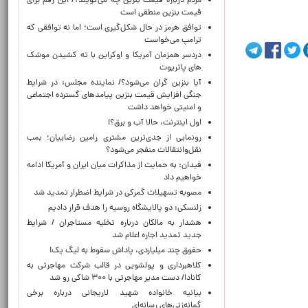
مردم درباره قیمت بنزین چه می‌گویند؟/ این رقم برای
قیمت بنزین منطقی است
توافق هرمز در حال شکل‌گیری است؛ اما نه توافقی که
ترامپ می‌خواست
دردسر همزمان آمریکا و اوکراین با ته کشیدن موشک
های پاتریوت
آیا بنزین گران می‌شود؟/ نماینده مجلس: در شرایط
جنگی افزایش قیمت بنزین پیامدهای گسترده اجتماعی
و امنیتی خواهد داشت
اول اینترنت، حالا آب و برق؟!
رونمایی از جدی‌ترین مشتری رامین رضاییان؛ بمب
نقل‌وانتقالات منفجر می‌شود؟
فیدان: به حمایت از مذاکرات میان ایران و آمریکا ادامه
خواهیم داد
مصوبه تسهیلات گمرکی در شرایط اضطرار تمدید شد
زلنسکی: دو پالایشگاه روسیه را هدف قرار دادیم
هشدار به مالکان درباره تخلیه مستاجران / شرایط
جدید تمدید اجاره اعلام شد
حقوق چند میلیاردی، پاداش سقوط به لیگ یک!
کلاهبرداری و پولشویی در قالب شرکت مهاجرتی به
کانادا/ دست مدیر مهاجرتی با ۳۰۰ شاکی رو شد
بیانیه خانواده شهید لاریجانی درباره برخی
گمانه‌زنی‌های رسانه‌ای