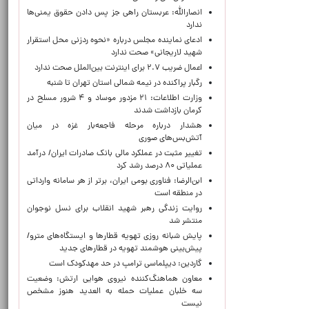
انصارالله: عربستان راهی جز پس دادن حقوق یمنی‌ها
ندارد
ادعای نماینده مجلس درباره «نحوه ردزنی محل استقرار
شهید لاریجانی» صحت ندارد
اعمال ضریب ۲.۷ برای اینترنت بین‌الملل صحت ندارد
رگبار پراکنده در نیمه شمالی استان تهران تا شنبه
وزارت اطلاعات: ۲۱ مزدور موساد و ۴ شرور مسلح در
کرمان بازداشت شدند
هشدار درباره مرحله فاجعه‌بار غزه در میان
آتش‌بس‌های صوری
تغییر مثبت در عملکرد مالی بانک صادرات ایران/ درآمد
عملیاتی ۸۰ درصد رشد کرد
ابن‌الرضا: فناوری بومی ایران، برتر از هر سامانه وارداتی
در منطقه است
روایت زندگی رهبر شهید انقلاب برای نسل نوجوان
منتشر شد
پایش شبانه روزی تهویه قطارها و ایستگاه‌های مترو/
پیش‌بینی هوشمند تهویه در قطارهای جدید
گاردین: دیپلماسی ترامپ در حد مهدکودک است
معاون هماهنگ‌کننده نیروی هوایی ارتش: وضعیت
سه خلبان عملیات حمله به العدید هنوز مشخص
نیست