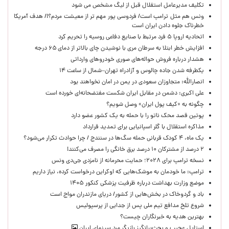
تکلیف مدیرعامل استقلال قبل از لیگ مشخص می شود
ونس هم مثل ترامپ است/ فردوسی پور مهم تر از معیشت مردم؟!/ هدف آمریکا
خطرناک جلوه دادن ایران است
اتحادیه اروپا ۵ فرد مرتبط با صنایع دفاعی روسیه را تحریم کرد
افزایش خطر ابتلا به سرطان مری با نوشیدن چای بالاتر از دمای ۶۵ درجه
هشدار درباره فروش حواله‌های صوری خودروهای وارداتی
یکطرفه شدن جاده چالوس و آزادراه تهران–شمال از ساعت ۱۴
انصارالله: متجاوزان سعودی در یمن در امان نخواهند بود
علی اکبری: دشمن در مقابل ایران شکست مفتضحانه‌ای خورده است
چگونه به «کیف پول ایران» وصل شویم؟
پوتین قصد محک ناتو را با حمله به یک کشور عضو دارد
مذاکره استقلال با گلر اسپانیایی برای تمدید قرارداد
یک ماه، ۴ کودک قربانی حمله سگ‌ها در سنندج / چرا حوادث تکرار می‌شود؟
۲ درصد از مشترکان ۱۰ درصد برق خانگی را مصرف می‌کنند!
نسخه ترامپ برای ۲۰۲۸؛ حمایت محرمانه از نامزدی جی‌دی ونس
ترامپ: ما خودمان به موشک‌هایی که اوکراین درخواست کرده، نیاز داریم
موضع وزارت بهداشت درباره ظرفیت پزشکی کنکور ۱۴۰۵
باد و گردوخاک در بخش‌هایی از کشور/ دریای مازندران مواج است
شروع تلخ مدافع تیم ملی پس از جدایی از پرسپولیس
بهترین هدیه به خبرنگاران چیست؟
استایل عجیب و بحث‌برانگیز بازیگر مرد سینمای ایران