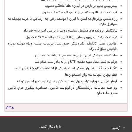
پیش‌بینی پاییز پر بارش در ایران؛ لطفا غافلگیر نشوید
قیمت جدید طلا و سکه امروز ۱۶ مردادماه ۱۴۰۵/ جدول
راز دشمنی وزیرخارجه لبنان با ایران / یوسف رجی چه ارتباطی با حزب نزدیک به
اسرائیل دارد؟
بلاتکلیفی پرونده‌های مشاغل سخت/ دولت از بررسی آیین‌نامه خبر داد
قیمت جدید دلار، یورو و سایر ارزها امروز ۱۶ مردادماه ۱۴۰۵/ جدول
افزایش اعتبار کالابرگ الکترونیکی جدی شد/ جزییات جلسه ویژه دولت درباره
افزایش مبلغ کالابرگ
سامانه ضد موشکی لیزری؛ از بلوف سیاسی تا واقعیت میدانی
جزئیات ثبت ادعا، تهیه نقشه UTM و ارائه مادر سند اعلام شد
تلگراف: جنگ علیه ایران ممکن است به یکی از اشتباهات تاریخ تبدیل شود
خطر پنهان التهاب لثه برای استخوان‌ها
فرمان اجرایی دوباره ترامپ برای محدود کردن «حق تابعیت بر اساس تولد»
پرداخت مطالبات بازنشستگان در اولویت تأمین اجتماعی؛ پیگیری برای تأمین
منابع ادامه دارد
بیشتر
ما را دنبال کنید.
آرشیو