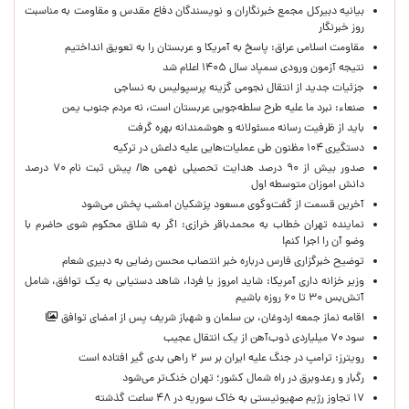
بیانیه دبیرکل مجمع خبرنگاران و نویسندگان دفاع مقدس و مقاومت به مناسبت
روز خبرنگار
مقاومت اسلامی عراق: پاسخ به آمریکا و عربستان را به تعویق انداختیم
نتیجه آزمون ورودی سمپاد سال ۱۴۰۵ اعلام شد
جزئیات جدید از انتقال نجومی گزینه پرسپولیس به نساجی
صنعاء: نبرد ما علیه طرح سلطه‌جویی عربستان است، نه مردم جنوب یمن
باید از ظرفیت رسانه مسئولانه و هوشمندانه بهره گرفت
دستگیری ۱۰۴ مظنون طی عملیات‌هایی علیه داعش در ترکیه
صدور بیش از ۹۰ درصد هدایت تحصیلی نهمی ها/ پیش ثبت نام ۷۰ درصد
دانش اموزان متوسطه اول
آخرین قسمت از گفت‌وگوی مسعود پزشکیان امشب پخش می‌شود
نماینده تهران خطاب به محمدباقر خرازی: اگر به شلاق محکوم شوی حاضرم با
وضو آن را اجرا کنم!
توضیح خبرگزاری فارس درباره خبر انتصاب محسن رضایی به دبیری شعام
وزیر خزانه داری آمریکا: شاید امروز یا فردا، شاهد دستیابی به یک توافق، شامل
آتش‌بس ۳۰ تا ۶۰ روزه باشیم
اقامه نماز جمعه اردوغان، بن ‌سلمان و شهباز شریف پس از امضای توافق
سود ۷۰ میلیاردی ذوب‌آهن از یک انتقال عجیب
رویترز: ترامپ در جنگ علیه ایران بر سر ۲ راهی بدی گیر افتاده است
رگبار و رعدوبرق در راه شمال کشور؛ تهران خنک‌تر می‌شود
۱۷ تجاوز رژیم صهیونیستی به خاک سوریه در ۴۸ ساعت گذشته