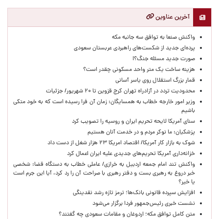
آخرین عناوین
واکنش صنعا به توافق سه جانبه مکه
پرده‌ای جدید از شکست‌های راهبردی عربستان سعودی
صورت جدید مسئله جنگ؟!
هزینه ساخت یک متر واحد مسکونی چقدر است؟
قمار بزرگ استقلال روی یاسر آسانی
محدودیت تردد در آزادراه تهران کرج قزوین تا ۲۰ شهریور/ جزئیات
وزیر امور خارجه خطاب به همسایگان: زمان آن فرا رسیده است که به خود متکی
باشیم
سنای آمریکا لایحه تحریم ایران و روسیه را تصویب کرد
پزشکیان: ما نوکر مردم و در خدمت آنان هستیم
شوک به بازار کار آمریکا/ اقتصاد امریکا ۲۳ هزار شغل از دست داد
خزانه‌داری آمریکا تحریم‌های جدیدی علیه ایران اعمال کرد
واکنش تند امام جمعه اردبیل به خرازی/ عاملی خطاب به دستگاه قضا: شخصی
خبر دروغ به رهبری بست و دفتر رهبری با صراحت آن را رد کرد، آیا این جرم است
یا خیر؟
افزایش سپرده قانونی بانک‌ها؛ ترمز تازه رشد نقدینگی
نشست خبری رئیس‌جمهور فردا برگزار می‌شود
متن کامل توافق مکه؛ اردوغان و مقامات سعودی چه گفتند؟