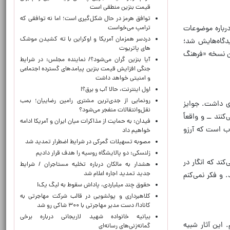
قیمت بنزین منطقی است
توافق هرمز در حال شکل‌گیری است؛ اما نه توافقی که
 درباره موضوعات
ترامپ می‌خواست
دردسر همزمان آمریکا و اوکراین با ته کشیدن موشک
یدگاه‌هایش شد؛
های پاتریوت
د سینمایی» در سال ۱۹۶۷ بود؛ و اینکه نخستین نسخه «فرهنگ
آیا بنزین گران می‌شود؟/ نماینده مجلس: در شرایط
جنگی افزایش قیمت بنزین پیامدهای گسترده اجتماعی
و امنیتی خواهد داشت
اول اینترنت، حالا آب و برق؟!
رونمایی از جدی‌ترین مشتری رامین رضاییان؛ بمب
ای داشت. جوایز
نقل‌وانتقالات منفجر می‌شود؟
نند ــ و واقعاً
فیدان: به حمایت از مذاکرات میان ایران و آمریکا ادامه
اب است که آرزو
خواهیم داد
مصوبه تسهیلات گمرکی در شرایط اضطرار تمدید شد
زلنسکی: دو پالایشگاه روسیه را هدف قرار دادیم
ند که انگار در
هشدار به مالکان درباره تخلیه مستاجران / شرایط
جدید تمدید اجاره اعلام شد
. و فکر نمی‌کنم
حقوق چند میلیاردی، پاداش سقوط به لیگ یک!
کلاهبرداری و پولشویی در قالب شرکت مهاجرتی به
کانادا/ دست مدیر مهاجرتی با ۳۰۰ شاکی رو شد
بیانیه خانواده شهید لاریجانی درباره برخی
 این آثار شبیه
گمانه‌زنی‌های رسانه‌ای