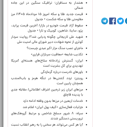
هشدار به مسافران؛ ترافیک سنگین در این جاده
شمالی
قیمت جدید طلا و سکه امروز ۱۵ مردادماه ۱۴۰۵/ مرز
مقاومتی طلا و سکه شکست + جدول
سقوط آزاد قیمت خودرو در بازار/ آخرین قیمت پراید،
پژو، ساینا، شاهین، کوییک و تارا + جدول
شهید علی لاریجانی چگونه ردیابی شد؟/ روایت سردار
کوثری از نحوه شهادت دبیر شورای عالی امنیت ملی
ماجرای نصب سنگ مزار اکبر عبدی چیست؟
تکذیب شایعه «معافیت سربازان فراری»
ایران: گسترش زرادخانه سلاح‌های هسته‌ای آمریکا
تهدیدی برای کل بشریت است
باورهای نادرست درباره گرمازدگی
رویترز: تردد کشتی‌ها در تنگه هرمز و باب‌المندب
همچنان پایین است
مرزهای ایران زیر ذره‌بین اشراف اطلاعاتی/ مقابله جدی
با پدیده قاچاق
خدمات اربعین در مرزها بدون وقفه ادامه دارد
جزئیات فعال‌سازی «کیف پول ایران» اعلام شد
سپاه: ۸ شرور مسلح شاخص و مرتبط گروهک‌های
تروریستی دستگیر شدند
آیا هر کس می‌تواند هر سخنی را به رهبر انقلاب نسبت