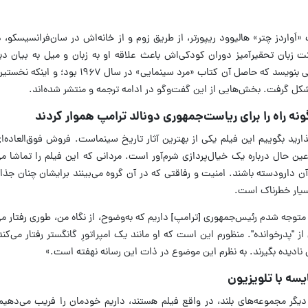
دکست «اَواردز چتر» هالیوود ریپورتر، از طریق زوم و از خانه‌اش در سان‌فرانسیسکو،
ت زبان تحقیرآمیز دوران کودکی‌اش باعث علاقه او به زبان و میل به بیان د
چگونه برای نخستین بار از او خواسته شد کتابی بنویسد که حاصل آن کتاب «مر
 شکل گرفت. بخش‌هایی از این گفت‌وگو در ادامه ترجمه و منتشر شده‌اند.
نه راه را برای ریاست‌جمهوری دونالد ترامپ هموار کردند
ذارید بگوییم این فیلم یکی از بهترین آثار تاریخ سینماست. فروش فوق‌العاده‌
عین حال درباره یک خیال‌پردازی شرم‌آور است. مردانی که این فیلم را تماشا می‌ک
 دارودسته باشند. امنیت و رفاقتی که در آن گروه می‌بینند برایشان چنان جذ
بسیار خطرناک است.
توجه شدم رئیس‌جمهوری [ترامپ] داریم که به‌وضوح، از نگاه من، طوری رفتار می‌ک
 "پدرخوانده". منظورم این است که او مانند یک امپراتورِ گانگستر رفتار می‌کند
ی نادیده بگیرند. به نظرم این موضوع در ذات این رسانه نهفته است.»
یسه با تلویزیون
 و دیگر مجموعه‌های بلند، در واقع فیلم هستند، داریم خودمان را فریب می‌دهیم.