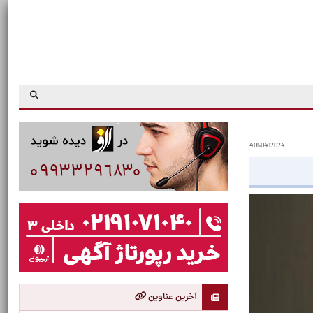
4050417074
آخرین عناوین