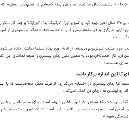
پاورقی‌های قدیمی هستند؛ شما آن‌ها را ۴۰، ۵۰ یا ۶۰ ساعت دنبال می‌کنید. ما راهی پیدا کرده‌ایم که فیلم‌هایی ب
نمی‌توان فهرستی از بهترین آثار تصویری آمریکایی ۳۰ سال اخیر تهیه کرد و "سوپرانوز"، "برکینگ بد"، "اوزارک" و چند اث
‌برداری، بازیگری و فیلمنامه‌نویسی فوق‌العاده ساخته شده‌اند و تصویری از آمری
ئه آن است.
نچه روی صفحه تلویزیونم می‌بینم، از آنچه روی پرده سینما نمایش داده می‌شود
 آن، کار احمقانه‌ای بود. به همین دلیل زمان بیشتری را صرف تماشای این آثار 
ه مدرن هستند.»
 تا این اندازه پرکار باشد
 اما زمان بیشتری در اختیارم می‌گذارد. از طرف دیگر، دهه‌هاست که با افس
ندازه نوشتن به درمان آن کمک نمی‌کند.
تاب نیست؛ بلکه ساختن خودم، ساختن درونم است. برای سالم ماندن و حتی بر
یک و طبیعی است. من باید بنویسم. واقعیت این است که اگر دو روز پشت سر هم 
 افسردگی شوم.»