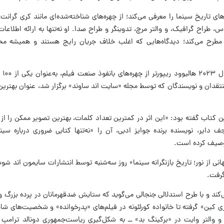
 تاریخ سینما را معرفی می‌کند؛ از چهره‌های شناخته‌شده‌ای مانند کری گرانت 
 طراح گرافیک، و والتر مرچ، تدوینگر و طراح صدا. او نه‌تنها به ارائه اطلاعات 
مطرح می‌کند؛ دیدگاه‌هایی که اغلب خلاف جریان رایج هستند و همیشه مخ
«فرهنگ ز
ما انتخاب شد و در نظرسنجی سال ۲۰۱۰ منتقدان و نویسندگان که توسط مجله «سایت اند ساوند» برگزار شد، عنوان
 این کتاب گفته بود: «این اثر در کمترین تعداد کلمات، بهترین تصویر ممکن را
دایر، نویسنده برنده جوایز ادبی، آن را «نه‌تنها کتابی ضروری درباره سینم
 توصیف کرده است.
انی از نور؛ تاریخ بازنگرانه سینما» روز سه‌شنبه توسط انتشارات سایمون اند شو
گرفت.
ی‌کند و با طرح استدلالی جنجالی می‌گوید که ستایش ضدقهرمانان در پرده بزر
ری کین» گرفته تا خانواده کورلئونه در فیلم‌های «پدرخوانده» و شخصیت‌های 
 و والتر وایت در «برکینگ بد» ــ به شکل‌گیری ریاست‌جمهوری دونالد ترامپ 