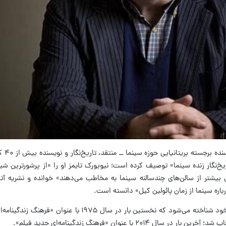
به گزارش همش
اریخ‌نگار زنده سینما» توصیف کرده است؛ نیویورک تایمز او را «از پرشورترین شی
بیشتر از سالن‌های چندسالنه سینما به مخاطب می‌دهند» خوانده و نشریه آتلا
باره سینما از زمان پائولین کیل» دانسته است.
تامسن بیش از هر چیز به خاطر کتاب حجیم خود شناخته می‌شود که نخستین بار در سال ۷۵
 با عنوان «فرهنگ زندگینامه‌ای جدید فیلم».