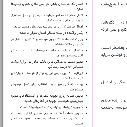
سازیم که تقریباً هیچ‌وقت
انصارالله: عربستان راهی جز پس دادن حقوق یمنی‌ها
ندارد
ادعای نماینده مجلس درباره «نحوه ردزنی محل استقرار
شهید لاریجانی» صحت ندارد
ر دیگر را در آن نگنجاند.
اعمال ضریب ۲.۷ برای اینترنت بین‌الملل صحت ندارد
کای واقعی ارائه
رگبار پراکنده در نیمه شمالی استان تهران تا شنبه
وزارت اطلاعات: ۲۱ مزدور موساد و ۴ شرور مسلح در
کرمان بازداشت شدند
، جذاب‌تر است.
هشدار درباره مرحله فاجعه‌بار غزه در میان
و نوشتن درباره
آتش‌بس‌های صوری
تغییر مثبت در عملکرد مالی بانک صادرات ایران/ درآمد
عملیاتی ۸۰ درصد رشد کرد
ابن‌الرضا: فناوری بومی ایران، برتر از هر سامانه وارداتی
در منطقه است
ردگی و اختلال
روایت زندگی رهبر شهید انقلاب برای نسل نوجوان
منتشر شد
پایش شبانه روزی تهویه قطارها و ایستگاه‌های مترو/
ای زنده ماندن
پیش‌بینی هوشمند تهویه در قطارهای جدید
ننویسم، به‌شدت
گاردین: دیپلماسی ترامپ در حد مهدکودک است
معاون هماهنگ‌کننده نیروی هوایی ارتش: وضعیت
سه خلبان عملیات حمله به العدید هنوز مشخص
نیست