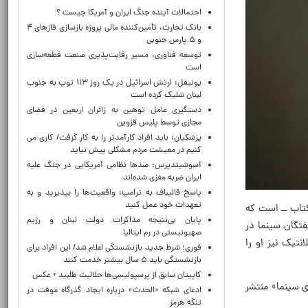
احتمالات آینده جنگ ایران و آمریکا چیست ؟
بانک تجارت، تأمین‌کننده مالی پروژه بازسازی فازهای ۴
و ۵ پارس جنوبی
توسعه فناوری، مسیر رقابت‌پذیری صنعت قطعه‌سازی
است
یونیفل: ارتش اسرائیل در یک روز ۱۱۳ توپ به جنوب
لبنان شلیک کرده است
دستگیری عامل توهین به زائران اربعین در فضای
مجازی توسط پلیس قزوین
پزشکیان: باید افراد کارآمدتر را به کار گرفت/ کاری می
کنیم در معیشت مردم مشکلی پیش نیاید
آسوشیتدپرس: صدها نظامی آمریکایی در جنگ علیه
ایران ضربه مغزی شده‌اند
پاسخ قالیباف به ترامپ: واقعیت‌ها را بپذیرید و به
تعهدات خود عمل کنید
هری آنلاین، دیوید تامسن نویسنده برجسته بریتانیایی حوزه سینما ــ منتقد، تاریخ‌نگار و نویسنده بیش از ۴۰ کتاب ــ است که
پایان بی‌نتیجه مذاکرات دولت لبنان و رژیم
فتگان سینما در
صهیونیستی در رم ایتالیا
نتیک نیز او را
فوری؛ شرط جدید بازنشستگی اعلام شد/ این افراد برای
بازنشستگی باید ۵ سال بیشتر خدمت کنند
کاپیتان سابق از پرسپولیسی‌ها حلالیت طلبید + عکس
۱۹ با عنوان «فرهنگ زندگینامه‌ای سینما» منتشر
ادعای شبکه «الحدث» درباره ایجاد گذرگاه موقت در
تنگه هرمز