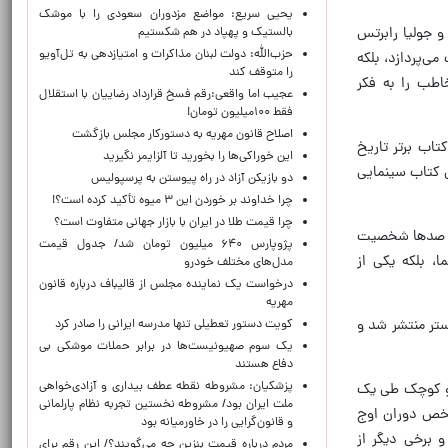
یحیی سریع: مواضع مزدوران سعودی را با موشک
و جولیا رابرتس
بالستیک و پهپاد در هم شکستیم
حزب‌الله: دولت لبنان مذاکرات و امتیازدهی به تل‌آویو
می‌پردازد، بلکه
را متوقف کند
اطب را به فکر
عجیب اما واقعی:رقم فسخ قرارداد رضاییان با استقلال
فقط ۱۰۰میلیون تومان!
اصلاح قانون مهریه به دستورکار مجلس بازگشت
ندگینامه‌ای سینما» در نظرسنجی سال ۲۰۲۳ هالیوود ریپورتر از چهره‌های بانفوذ صنعت فیلم، به‌عنوان یکی از ۱۰۰ کتاب برتر تاریخ
این خوراکی‌ها را بخورید تا آلزایمر نگیرید
 بهترین کتاب سینمایی
دو بازیکن آزاد در راه پیوستن به پرسپولیس
چرا خداوند بر خوردن این ۳ میوه تأکید کرده است؟!
چرا قیمت طلا در ایران با بازار جهانی متفاوت است؟
 از صدها شخصیت
پژوپارس ۶۴۰ میلیون تومان شد/ جدول قیمت
ا، بلکه یکی از
مدل‌های مختلف خودرو
درخواست یک نماینده مجلس از قالیباف درباره قانون
مهریه
ستر منتشر شد و
کویت دستور تعطیلی تنها مدرسه ایرانی را صادر کرد
یک‌ سوم صهیونیست‌ها در برابر حملات موشکی بی
دفاع هستند
پزشکیان: مشروطه نقطه عطف بیداری و آزادی‌خواهی
گ و کوچک طی یک
ملت ایران بود/ مشروطه نخستین تجربه نظام پارلمانی
شاخص دوران اوج
و قانون‌گرایی را در خاورمیانه بود
و برخی دیگر از
مردم درباره قیمت بنزین چه می‌گویند؟/ این رقم برای