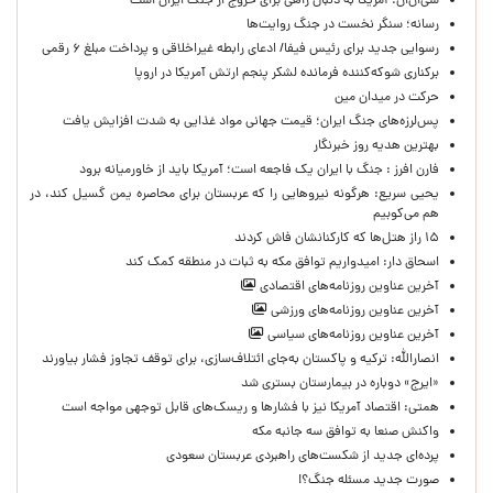
سی‌ان‌ان: آمریکا به دنبال راهی برای خروج از جنگ ایران است
رسانه؛ سنگر نخست در جنگ روایت‌ها
رسوایی جدید برای رئیس فیفا/ ادعای رابطه غیراخلاقی و پرداخت مبلغ ۶ رقمی
برکناری شوکه‌کننده فرمانده لشکر پنجم ارتش آمریکا در اروپا
حركت در ميدان مين
پس‌لرزه‌های جنگ ایران؛ قیمت جهانی مواد غذایی به شدت افزایش یافت
بهترین هدیه روز خبرنگار
فارن افرز : جنگ با ایران یک فاجعه است؛ آمریکا باید از خاورمیانه برود
یحیی سریع: هرگونه نیروهایی را که عربستان برای محاصره یمن گسیل کند، در
هم می‌کوبیم
۱۵ راز هتل‌ها که کارکنانشان فاش کردند
اسحاق دار: امیدواریم توافق مکه به ثبات در منطقه کمک کند
آخرین عناوین روزنامه‌های اقتصادی
آخرین عناوین روزنامه‌های ورزشی
آخرین عناوین روزنامه‌های سیاسی
انصارالله: ترکیه و پاکستان به‌جای ائتلاف‌سازی، برای توقف تجاوز فشار بیاورند
«ایرج» دوباره در بیمارستان بستری شد
همتی: اقتصاد آمریکا نیز با فشارها و ریسک‌های قابل توجهی مواجه است
واکنش صنعا به توافق سه جانبه مکه
پرده‌ای جدید از شکست‌های راهبردی عربستان سعودی
صورت جدید مسئله جنگ؟!