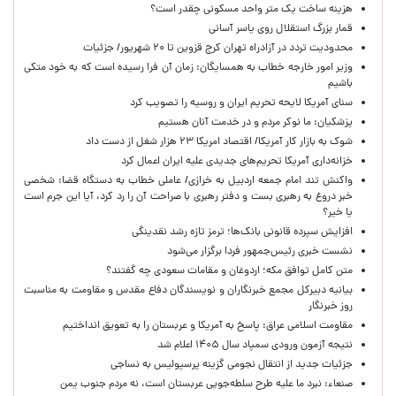
هزینه ساخت یک متر واحد مسکونی چقدر است؟
قمار بزرگ استقلال روی یاسر آسانی
محدودیت تردد در آزادراه تهران کرج قزوین تا ۲۰ شهریور/ جزئیات
وزیر امور خارجه خطاب به همسایگان: زمان آن فرا رسیده است که به خود متکی
باشیم
سنای آمریکا لایحه تحریم ایران و روسیه را تصویب کرد
پزشکیان: ما نوکر مردم و در خدمت آنان هستیم
شوک به بازار کار آمریکا/ اقتصاد امریکا ۲۳ هزار شغل از دست داد
خزانه‌داری آمریکا تحریم‌های جدیدی علیه ایران اعمال کرد
واکنش تند امام جمعه اردبیل به خرازی/ عاملی خطاب به دستگاه قضا: شخصی
خبر دروغ به رهبری بست و دفتر رهبری با صراحت آن را رد کرد، آیا این جرم است
یا خیر؟
افزایش سپرده قانونی بانک‌ها؛ ترمز تازه رشد نقدینگی
نشست خبری رئیس‌جمهور فردا برگزار می‌شود
متن کامل توافق مکه؛ اردوغان و مقامات سعودی چه گفتند؟
بیانیه دبیرکل مجمع خبرنگاران و نویسندگان دفاع مقدس و مقاومت به مناسبت
روز خبرنگار
مقاومت اسلامی عراق: پاسخ به آمریکا و عربستان را به تعویق انداختیم
نتیجه آزمون ورودی سمپاد سال ۱۴۰۵ اعلام شد
جزئیات جدید از انتقال نجومی گزینه پرسپولیس به نساجی
صنعاء: نبرد ما علیه طرح سلطه‌جویی عربستان است، نه مردم جنوب یمن