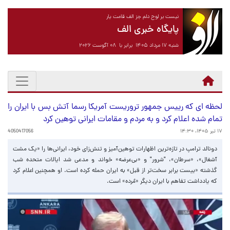
نیست بر لوح دلم جز الف قامت یار
پایگاه خبری الف
شنبه ۱۷ مرداد ۱۴۰۵ برابر با ۰۸ آگوست ۲۰۲۶
لحظه ای که رییس جمهور تروریست آمریکا رسما آتش بس با ایران را
تمام شده اعلام کرد و به مردم و مقامات ایرانی توهین کرد
۱۷ تیر ۱۴۰۵، ۱۴:۳۰
4050417056
دونالد ترامپ در تازه‌ترین اظهارات توهین‌آمیز و تنش‌زای خود، ایرانی‌ها را «یک مشت
آشغال»، «سرطان»، "شرور" و «بی‌عرضه» خواند و مدعی شد ایالات متحده شب
گذشته «بیست برابر سخت‌تر از قبل» به ایران حمله کرده است. او همچنین اعلام کرد
که یادداشت تفاهم با ایران دیگر «مُرده» است.