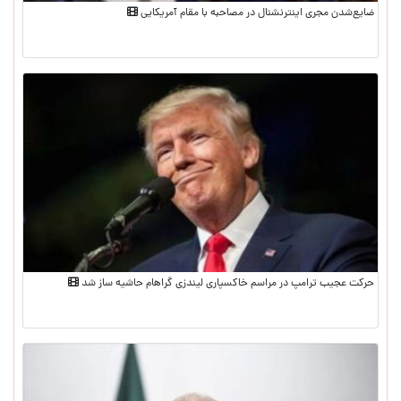
ضایع‌شدن مجری اینترنشنال در مصاحبه با مقام آمریکایی
حرکت عجیب ترامپ در مراسم خاکسپاری لیندزی گراهام حاشیه ساز شد