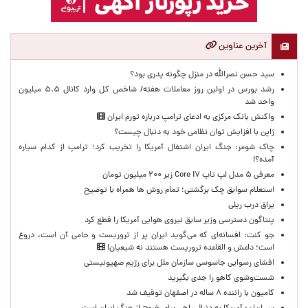
آخرین عناوین
سید حسن نصرالله در منزل چگونه پدری بود؟
رشد بورس در اولین روز معاملات هفته/ شاخص کل وارد کانال ۵.۵ میلیون
واحد شد
واکنش بانک مرکزی به ادعای ترامپ درباره تورم ایران
ژاپن با افزایش توان نظامی خود به دنبال چیست؟
چاک شومر: جنگ ایران اشتغال آمریکا را تخریب کرد؛ ترامپ از کدام سیاره
آمده؟!
معرفی ۵ مدل لپ تاپ Core i۷ زیر ۲۰۰ میلیون تومان
استعلام سوابق چک برگشتی؛ تمام روش ها همراه با توضیح
یراق درب ریلی
پنتاگون دسترسی وزیر سابق نیروی هوایی آمریکا را قطع کرد
جو کنت: افسانه‌ای که می‌گوید ایران پر از تروریست و حامی آن است، دروغ
است؛ داعش و القاعده تروریست هستند نه شیعیان!
افشای رسوایی جاسوسی سازمان ملل برای رژیم صهیونیستی
شست‌وشوی کاهو را جدی بگیرید
کامیون با راننده ۸ ساله در اصفهان توقیف شد