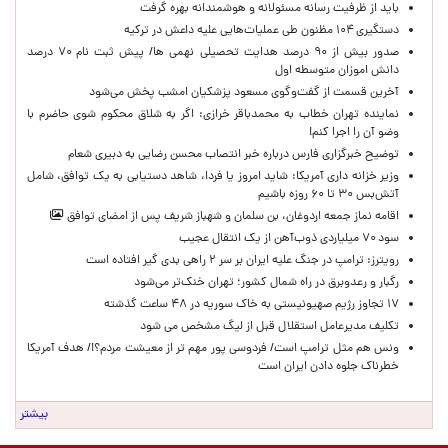
باید از ظرفیت رسانه مسئولانه و هوشمندانه بهره گرفت
دستگیری ۱۰۴ مظنون طی عملیات‌هایی علیه داعش در ترکیه
صدور بیش از ۹۰ درصد هدایت تحصیلی نهمی ها/ پیش ثبت نام ۷۰ درصد
دانش اموزان متوسطه اول
آخرین قسمت از گفت‌وگوی مسعود پزشکیان امشب پخش می‌شود
نماینده تهران خطاب به محمدباقر خرازی: اگر به شلاق محکوم شوی حاضرم با
وضو آن را اجرا کنم!
توضیح خبرگزاری فارس درباره خبر انتصاب محسن رضایی به دبیری شعام
وزیر خزانه داری آمریکا: شاید امروز یا فردا، شاهد دستیابی به یک توافق، شامل
آتش‌بس ۳۰ تا ۶۰ روزه باشیم
اقامه نماز جمعه اردوغان، بن ‌سلمان و شهباز شریف پس از امضای توافق
سود ۷۰ میلیاردی ذوب‌آهن از یک انتقال عجیب
رویترز: ترامپ در جنگ علیه ایران بر سر ۲ راهی بدی گیر افتاده است
رگبار و رعدوبرق در راه شمال کشور؛ تهران خنک‌تر می‌شود
۱۷ تجاوز رژیم صهیونیستی به خاک سوریه در ۴۸ ساعت گذشته
تکلیف مدیرعامل استقلال قبل از لیگ مشخص می شود
ونس هم مثل ترامپ است/ فردوسی پور مهم تر از معیشت مردم؟!/ هدف آمریکا
خطرناک جلوه دادن ایران است
بیشتر