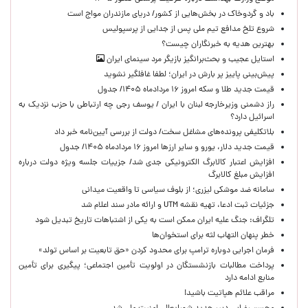
باد و گردوخاک در بخش‌هایی از کشور/ دریای مازندران مواج است
شروع تلخ مدافع تیم ملی پس از جدایی از پرسپولیس
بهترین هدیه به خبرنگاران چیست؟
استایل عجیب و بحث‌برانگیز بازیگر مرد سینمای ایران
پیش‌بینی پاییز پر بارش در ایران؛ لطفا غافلگیر نشوید
قیمت جدید طلا و سکه امروز ۱۶ مردادماه ۱۴۰۵/ جدول
راز دشمنی وزیرخارجه لبنان با ایران / یوسف رجی چه ارتباطی با حزب نزدیک به
اسرائیل دارد؟
بلاتکلیفی پرونده‌های مشاغل سخت/ دولت از بررسی آیین‌نامه خبر داد
قیمت جدید دلار، یورو و سایر ارزها امروز ۱۶ مردادماه ۱۴۰۵/ جدول
افزایش اعتبار کالابرگ الکترونیکی جدی شد/ جزییات جلسه ویژه دولت درباره
افزایش مبلغ کالابرگ
سامانه ضد موشکی لیزری؛ از بلوف سیاسی تا واقعیت میدانی
جزئیات ثبت ادعا، تهیه نقشه UTM و ارائه مادر سند اعلام شد
تلگراف: جنگ علیه ایران ممکن است به یکی از اشتباهات تاریخ تبدیل شود
خطر پنهان التهاب لثه برای استخوان‌ها
فرمان اجرایی دوباره ترامپ برای محدود کردن «حق تابعیت بر اساس تولد»
پرداخت مطالبات بازنشستگان در اولویت تأمین اجتماعی؛ پیگیری برای تأمین
منابع ادامه دارد
مراقب علائم هپاتیت باشید!