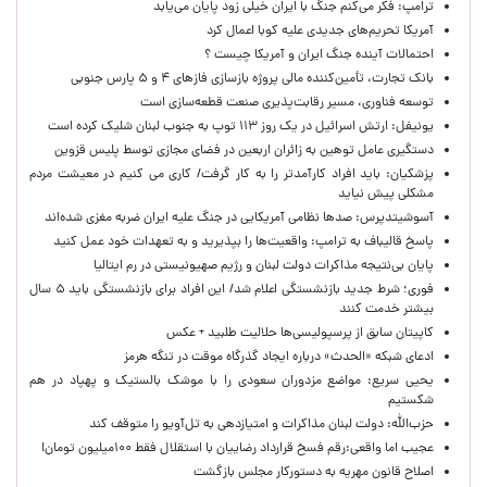
ترامپ: فکر می‌کنم جنگ با ایران خیلی زود پایان می‌یابد
آمریکا تحریم‌های جدیدی علیه کوبا اعمال کرد
احتمالات آینده جنگ ایران و آمریکا چیست ؟
بانک تجارت، تأمین‌کننده مالی پروژه بازسازی فازهای ۴ و ۵ پارس جنوبی
توسعه فناوری، مسیر رقابت‌پذیری صنعت قطعه‌سازی است
یونیفل: ارتش اسرائیل در یک روز ۱۱۳ توپ به جنوب لبنان شلیک کرده است
دستگیری عامل توهین به زائران اربعین در فضای مجازی توسط پلیس قزوین
پزشکیان: باید افراد کارآمدتر را به کار گرفت/ کاری می کنیم در معیشت مردم
مشکلی پیش نیاید
آسوشیتدپرس: صدها نظامی آمریکایی در جنگ علیه ایران ضربه مغزی شده‌اند
پاسخ قالیباف به ترامپ: واقعیت‌ها را بپذیرید و به تعهدات خود عمل کنید
پایان بی‌نتیجه مذاکرات دولت لبنان و رژیم صهیونیستی در رم ایتالیا
فوری؛ شرط جدید بازنشستگی اعلام شد/ این افراد برای بازنشستگی باید ۵ سال
بیشتر خدمت کنند
کاپیتان سابق از پرسپولیسی‌ها حلالیت طلبید + عکس
ادعای شبکه «الحدث» درباره ایجاد گذرگاه موقت در تنگه هرمز
یحیی سریع: مواضع مزدوران سعودی را با موشک بالستیک و پهپاد در هم
شکستیم
حزب‌الله: دولت لبنان مذاکرات و امتیازدهی به تل‌آویو را متوقف کند
عجیب اما واقعی:رقم فسخ قرارداد رضاییان با استقلال فقط ۱۰۰میلیون تومان!
اصلاح قانون مهریه به دستورکار مجلس بازگشت