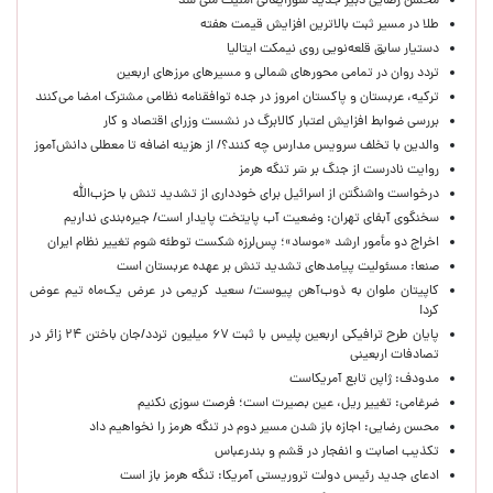
محسن رضایی دبیر جدید شورایعالی امنیت ملی شد
طلا در مسیر ثبت بالاترین افزایش قیمت هفته
دستیار سابق قلعه‌نویی روی نیمکت ایتالیا
تردد روان در تمامی محورهای شمالی و مسیرهای مرزهای اربعین
ترکیه، عربستان و پاکستان امروز در جده توافقنامه نظامی مشترک امضا می‌کنند
بررسی ضوابط افزایش اعتبار کالابرگ در نشست وزرای اقتصاد و کار
والدین با تخلف سرویس مدارس چه کنند؟/ از هزینه اضافه تا معطلی دانش‌آموز
روایت نادرست از جنگ بر سَر تنگه هرمز
درخواست واشنگتن از اسرائیل برای خودداری از تشدید تنش با حزب‌الله
سخنگوی آبفای تهران: وضعیت آب پایتخت پایدار است/ جیره‌بندی نداریم
اخراج دو مأمور ارشد «موساد»؛ پس‌لرزه شکست توطئه شوم تغییر نظام ایران
صنعا: مسئولیت پیامدهای تشدید تنش بر عهده عربستان است
کاپیتان ملوان به ذوب‌آهن پیوست/ سعید کریمی در عرض یک‌ماه تیم عوض
کرد!
پایان طرح ترافیکی اربعین پلیس با ثبت ۶۷ میلیون تردد/جان باختن ۲۴ زائر در
تصادفات اربعینی
مدودف: ژاپن تابع آمریکاست
ضرغامی: تغییر ریل، عین بصیرت است؛ فرصت سوزی نکنیم
محسن رضایی: اجازه باز شدن مسیر دوم در تنگه هرمز را نخواهیم داد
تکذیب اصابت و انفجار در قشم و بندرعباس
ادعای جدید رئیس دولت تروریستی آمریکا: تنگه هرمز باز است