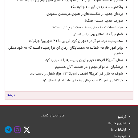
همتی: اقتصاد آمریکا نیز با فشارها و ریسک‌های قابل توجهی مواجه است
واکنش صنعا به توافق سه جانبه مکه
پرده‌ای جدید از شکست‌های راهبردی عربستان سعودی
صورت جدید مسئله جنگ؟!
هزینه ساخت یک متر واحد مسکونی چقدر است؟
قمار بزرگ استقلال روی یاسر آسانی
محدودیت تردد در آزادراه تهران کرج قزوین تا ۲۰ شهریور/ جزئیات
وزیر امور خارجه خطاب به همسایگان: زمان آن فرا رسیده است که به خود متکی
باشیم
سنای آمریکا لایحه تحریم ایران و روسیه را تصویب کرد
پزشکیان: ما نوکر مردم و در خدمت آنان هستیم
شوک به بازار کار آمریکا/ اقتصاد امریکا ۲۳ هزار شغل از دست داد
خزانه‌داری آمریکا تحریم‌های جدیدی علیه ایران اعمال کرد
بیشتر
ما را دنبال کنید.
آرشیو
آخرین خبرها
ارتباط با ما
درباره ما