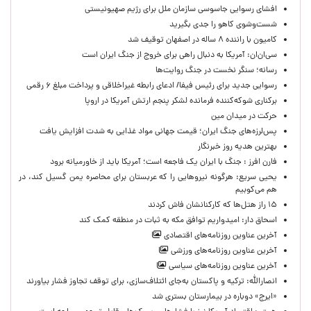
افشای رسوایی جاسوسی سازمان ملل برای رژیم صهیونیستی
شست‌وشوی کاهو را جدی بگیرید
کامیون با راننده ۸ ساله در اصفهان توقیف شد
سی‌ان‌ان: آمریکا به دنبال راهی برای خروج از جنگ ایران است
رسانه؛ سنگر نخست در جنگ روایت‌ها
رسوایی جدید برای رئیس فیفا/ ادعای رابطه غیراخلاقی و پرداخت مبلغ ۶ رقمی
برکناری شوکه‌کننده فرمانده لشکر پنجم ارتش آمریکا در اروپا
حركت در ميدان مين
پس‌لرزه‌های جنگ ایران؛ قیمت جهانی مواد غذایی به شدت افزایش یافت
بهترین هدیه روز خبرنگار
فارن افرز : جنگ با ایران یک فاجعه است؛ آمریکا باید از خاورمیانه برود
یحیی سریع: هرگونه نیروهایی را که عربستان برای محاصره یمن گسیل کند، در
هم می‌کوبیم
۱۵ راز هتل‌ها که کارکنانشان فاش کردند
اسحاق دار: امیدواریم توافق مکه به ثبات در منطقه کمک کند
آخرین عناوین روزنامه‌های اقتصادی
آخرین عناوین روزنامه‌های ورزشی
آخرین عناوین روزنامه‌های سیاسی
انصارالله: ترکیه و پاکستان به‌جای ائتلاف‌سازی، برای توقف تجاوز فشار بیاورند
«ایرج» دوباره در بیمارستان بستری شد