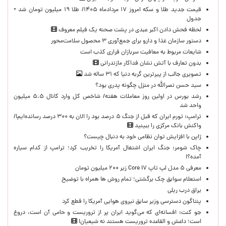
قیمت جدید طلا و سکه امروز ۱۷ مردادماه ۱۴۰۵/ طلا ۱۹ میلیون تومان شد +
جدول
لحظه‌ فحش دادن اکبر عبدی در پشت صحنه یک فیلم معروف
دستور سازمان غذا و دارو برای جمع‌آوری ۳ محصول سلامت‌محور
شایعات مربوط به معافیت سربازان فراری کذب است
بدون تعارف با آتش نشان فداکار مازندرانی
تصویری جالب از پیرترین گربه دنیا که ۳۱ ساله شد
سید حسن نصرالله در منزل چگونه پدری بود؟
رشد بورس در اولین روز معاملات هفته/ شاخص کل وارد کانال ۵.۵ میلیون
واحد شد
ترامپ: تورم ایران که قبل از جنگ ۵ درصد بود را الان به ۳۰۰ درصد رسانده‌ایم!/
واکنش بانک مرکزی را ببینید
ژاپن با افزایش توان نظامی خود به دنبال چیست؟
چاک شومر: جنگ ایران اشتغال آمریکا را تخریب کرد؛ ترامپ از کدام سیاره
آمده؟!
معرفی ۵ مدل لپ تاپ Core i۷ زیر ۲۰۰ میلیون تومان
استعلام سوابق چک برگشتی؛ تمام روش ها همراه با توضیح
یراق درب ریلی
پنتاگون دسترسی وزیر سابق نیروی هوایی آمریکا را قطع کرد
جو کنت: افسانه‌ای که می‌گوید ایران پر از تروریست و حامی آن است، دروغ
است؛ داعش و القاعده تروریست هستند نه شیعیان!