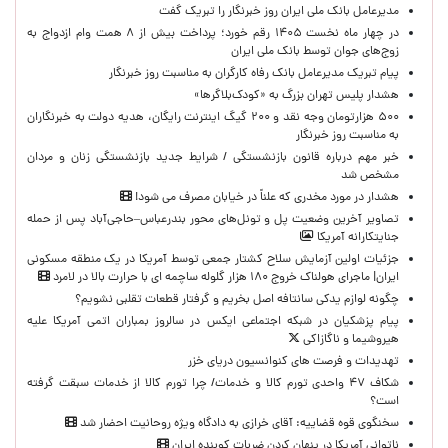
مدیرعامل بانک ملی ایران روز خبرنگار را تبریک گفت
در چهار ماه نخست ۱۴۰۵ رقم خورد؛ پرداخت بیش از ۸ همت وام ازدواج به
زوج‌های جوان توسط بانک ملی ایران
پیام تبریک مدیرعامل بانک رفاه کارگران به مناسبت روز خبرنگار
هشدار پلیس تهران بزرگ به «کودک‌بلاگرها»
۵۰۰ هزارتومان وجه نقد و ۲۰۰ گیگ اینترنت رایگان، هدیه دولت به خبرنگاران
به مناسبت روز خبرنگار
خبر مهم درباره قانون بازنشستگی / شرایط جدید بازنشستگی زنان و مردان
مشخص شد
هشدار در مورد مخدری که علناً در خیابان مصرف می شود!
تصاویر آخرین وضعیت پل و تونل‌های محور بندرعباس–حاجی‌آباد پس از حمله
جنایتکارانه آمریکا
جزئیات اولین آزمایش سلاح کشتار جمعی توسط آمریکا در یک منطقه مسکونی
ایران| ماجرای هولناک خروج ۱۸۰ هزار گلوله ساچمه ای با حرارت بالا در لامرد
چگونه لوازم یدکی سانتافه اصل بخریم و گرفتار قطعات تقلبی نشویم؟
پیام پزشکیان در شبکه اجتماعی ایکس در سالروز بمباران اتمی آمریکا علیه
هیروشیما و ناگازاکی
تهدیدات و فرصت های کنوانسیون دریای خزر
شکاف ۴۷ واحدی تورم کالا و خدمات/ چرا تورم کالا از خدمات سبقت گرفته
است؟
سخنگوی قوه قضاییه: آقای خرازی به دادگاه ویژه روحانیت احضار شد
ناتوانی آمریکا در پنهان کردن ضربات کوبنده ایران