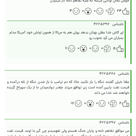
خوش بحال اونایی میشه که علیه تفاهم نامه کار میکردن
۴
۰
۰
۱
۲۴
ناشناس
۴۲۲۵۳۹۲
ای کاش خدا عقلی بهتان بدهد پولی هم به من!!! از همون اولش خود آمریکا مدام
بمباران می کرد جنوب رو
۱۱
۰
۰
۰
۵
ناشناس
۴۲۲۵۳۸۶
عقلا خیلی گفتند تنگه را باز نکنید حالا که دم ترامپ با باز شدن تنگه از تله درآمده و
قیمت نفت پایین آمده است زیر توافق میزند چقدر دولتمردان ما از یک سوراخ گزیده
خواهند شد خدا می داند
۱۶
۰
۰
۱
۸
ناشناس
۴۲۲۵۳۹۷
من موافق تفاهم نامه و پایان جنگ هستم ولی نفهمیدم چی گیر ما اومد قیمت نفت