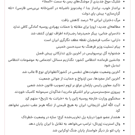
شلیک موج جدیدی از موشک‌های یمن به سمت «المخا»
برانداز خوب، برانداز بد! / پخت‌وپز ناشیانه در آشپزخانه‌ بی‌بی‌سی فارسی/ «تله
گران‌سازی» پیش پای دولت
مرگ دختران ایرانی ۹۶ درصد کاهش یافت
مطالعه‌ای جدید: اروپا برای مقابله با حملات پهپادی روسیه آمادگی کافی ندارد
دادسرای جنایی: پیکر حمیدرضا رجب‌زاده اطراف تهران کشف شد
دارابی: مکتب فرشچیان نقطه عطف نگارگری ایران است
پیام تسلیت وزیر فرهنگ به سیدحسن خمینی
جشنواره گل پرسپولیس در آخرین بازی تدارکاتی پیش فصل
جانشین فرمانده انتظامی کشور: نگذاریم مسائل اجتماعی به موضوعات انتظامی
تبدیل شود
آخرین وضعیت عفونت‌های تنفسی در کشور/آنفلوانزای نوع B غالب شد
آخرین آمار مجردها، سن ازدواج و حمایت از جوانی جمعیت
تاکید معاون رئیس پارلمان عراق بر لزوم تصویب قانون حشد شعبی
پیروزی منچسترسیتی برابر اتلتیکو مادرید/ شاگردان سیموئنه کامبک خوردند
سخنگوی وزارت خارجه روسیه ژاپن را به «خیانت به تاریخ» متهم کرد
آیت الله آملی لاریجانی: ایران به هیچ قیمتی از تنگه هرمز عقب نشینی نخواهد
کرد
هشدار عضو شورا درباره پل تخریب‌شده کرج؛ سازه در وضعیت خطرناک
وال‌ استریت ژورنال: ترامپ می‌خواهد به تقابل با ایران پایان دهد
پاپ لئو بار دیگر خواستار پایان جنگ اوکراین شد