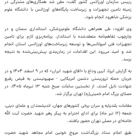
رییس سازمان اورژانس کشور گفت: مقرر شد همکاری‌های مشترکی در
زمینه تامین تجهیزات و زیرساخت پایگاه‌های اورژانس با دانشگاه علوم
پزشکی شاهرود انجام شود.
وی افزود: طی همراهی دانشگاه علوم‌پزشکی، استانداری سمنان و در
چارچوب تفاهم‌نامه منعقدشده با استاندار، برنامه‌ریزی لازم برای تامین
تجهیزات فنی آمبولانس‌ها و توسعه زیرساخت‌های اورژانس استان انجام
شد و امید می‌رود این اقدامات در زمان‌بندی پیش‌بینی‌شده به نتیجه
برسد.
به گزارش ایرنا، آیین وداع با «آقای شهید ایران» که در ۹ اسفند ۱۴۰۴ و در
جریان حمله تروریستی دشمن آمریکایی - صهیونیستی به فیض رفیع
شهادت نایل آمدند، از نخستین ساعات صبح شنبه ۱۳ تیرماه ۱۴۰۵، در
مصلای بزرگ امام خمینی(ره) تهران برگزار شد.
مقامات بلندپایه و سران برخی کشورهای جهان، اندیشمندان و علمای دینی،
جمعه (۱۲ تیر ماه) برای ادای احترام به پیکر رهبر شهید حضرت آیت الله
خامنه‌ای در مصلی تهران حضور یافتند.
طبق اعلام ستاد بزرگداشت عروج خونین امام مجاهد شهید حضرت