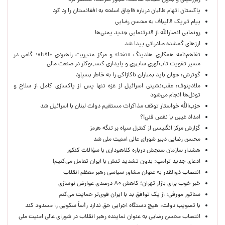
زیرزمینی و بدون حجاب ساخت، مجوز نگرفت، منتشر کرد
پاکستان اتهام طالبان درباره قاچاق اسلحه به افغانستان را رد کرد
پیام تبریک قالیباف به محسن رضایی
رونمایی انصارالله از قدرتنمایی جدید یمنی‌ها
ارزهای گمشده صادراتی پیدا شد
تفاهم‌نامه همکاری هلدینگ «تفتا» و مرکز مدیریت راهبردی «افتا»؛ گامی در
مسیر تقویت تاب‌آوری سایبری و پایداری کسب‌وکار در صنعت مالی
گوترش: جهان باید بمباران ناکازاکی را به‌ خاطر بسپارد
ملادینوف: عقب‌نشینی اسرائیل از غزه تنها پس از پاکسازی کامل از سلاح و
تونل‌ها انجام می‌شود
حزب‌الله خواستار توقف مذاکرات مستقیم دولت لبنان با اسرائیل شد
امداد غیبی يا نقص فني!؟
گزارش مرکز انگلیسی از کنترل سپاه بر تنگه هرمز
محسن رضایی دبیر شورای عالی امنیت ملی شد
هشدار سازمان سنجش درباره کلاهبرداری با سؤالات کنکور
ادعای جدید ترامپ: بدون تشدید تنش با ایران تعامل می‌کنیم!
انتصاب ذوالقدر به عنوان مشاور سیاسی رهبر معظم انقلاب
خبر خوب برای بازار تهران؛ کاهش ۸۰ درصدی عوارض نوسازی
سناتور مورفی: از یک توافق بد با ایران قوی‌تر حمایت می‌کنم
با تصویب دولت، هیچ دستگاه اجرایی حق ندارد رأساً سکویی را مسدود کند
انتصاب محسن رضایی به عنوان نماینده رهبر انقلاب در شورای عالی امنیت ملی