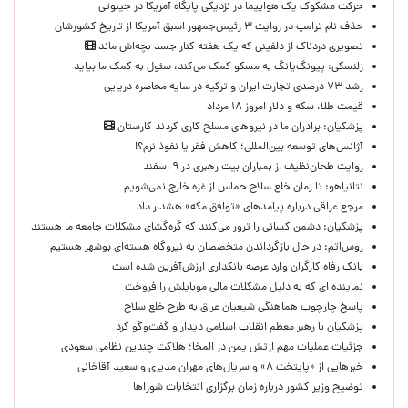
حرکت مشکوک یک هواپیما در نزدیکی پایگاه آمریکا در جیبوتی
حذف نام ترامپ در روایت ۳ رئیس‌جمهور اسبق آمریکا از تاریخ کشورشان
تصویری دردناک از دلفینی که یک هفته کنار جسد بچه‌اش ماند
زلنسکی: پیونگ‌یانگ به مسکو کمک می‌کند، سئول به کمک ما بیاید
رشد ۷۳ درصدی تجارت ایران و ترکیه در سایه محاصره دریایی
قیمت طلا، سکه و دلار امروز ۱۸ مرداد
پزشکیان: برادران ما در نیروهای مسلح کاری کردند کارستان
آژانس‌های توسعه بین‌المللی؛ کاهش فقر یا نفوذ نرم؟!
روایت طحان‌نظیف از بمباران بیت رهبری در ۹ اسفند
نتانیاهو: تا زمان خلع سلاح حماس از غزه خارج نمی‌شویم
مرجع عراقی درباره پیامدهای «توافق مکه» هشدار داد
پزشکیان: دشمن کسانی را ترور می‌کنند که گره‌گشای مشکلات جامعه ما هستند
روس‌اتم: در حال بازگرداندن متخصصان به نیروگاه هسته‌ای بوشهر هستیم
بانک رفاه کارگران وارد عرصه بانکداری ارزش‌آفرین شده است
نماینده ای که به دلیل مشکلات مالی موبایلش را فروخت
پاسخ چارچوب هماهنگی شیعیان عراق به طرح خلع سلاح
پزشکیان با رهبر معظم انقلاب اسلامی دیدار و گفت‌وگو کرد
جزئیات عملیات مهم ارتش یمن در المخا؛ هلاکت چندین نظامی سعودی
خبرهایی از «پایتخت ۸» و سریال‌های مهران مدیری و سعید آقاخانی
توضیح وزیر کشور درباره زمان برگزاری انتخابات شوراها