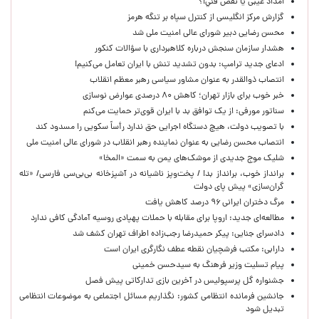
امداد غیبی يا نقص فني!؟
گزارش مرکز انگلیسی از کنترل سپاه بر تنگه هرمز
محسن رضایی دبیر شورای عالی امنیت ملی شد
هشدار سازمان سنجش درباره کلاهبرداری با سؤالات کنکور
ادعای جدید ترامپ: بدون تشدید تنش با ایران تعامل می‌کنیم!
انتصاب ذوالقدر به عنوان مشاور سیاسی رهبر معظم انقلاب
خبر خوب برای بازار تهران؛ کاهش ۸۰ درصدی عوارض نوسازی
سناتور مورفی: از یک توافق بد با ایران قوی‌تر حمایت می‌کنم
با تصویب دولت، هیچ دستگاه اجرایی حق ندارد رأساً سکویی را مسدود کند
انتصاب محسن رضایی به عنوان نماینده رهبر انقلاب در شورای عالی امنیت ملی
شلیک موج جدیدی از موشک‌های یمن به سمت «المخا»
برانداز خوب، برانداز بد! / پخت‌وپز ناشیانه در آشپزخانه‌ بی‌بی‌سی فارسی/ «تله
گران‌سازی» پیش پای دولت
مرگ دختران ایرانی ۹۶ درصد کاهش یافت
مطالعه‌ای جدید: اروپا برای مقابله با حملات پهپادی روسیه آمادگی کافی ندارد
دادسرای جنایی: پیکر حمیدرضا رجب‌زاده اطراف تهران کشف شد
دارابی: مکتب فرشچیان نقطه عطف نگارگری ایران است
پیام تسلیت وزیر فرهنگ به سیدحسن خمینی
جشنواره گل پرسپولیس در آخرین بازی تدارکاتی پیش فصل
جانشین فرمانده انتظامی کشور: نگذاریم مسائل اجتماعی به موضوعات انتظامی
تبدیل شود