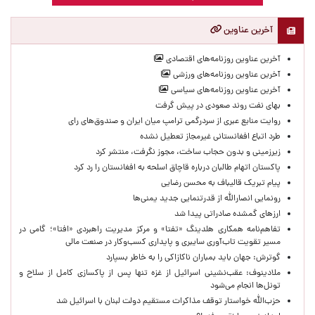
آخرین عناوین
آخرین عناوین روزنامه‌های اقتصادی
آخرین عناوین روزنامه‌های ورزشی
آخرین عناوین روزنامه‌های سیاسی
بهای نفت روند صعودی در پیش گرفت
روایت منابع عبری از سردرگمی ترامپ میان ایران و صندوق‌های رای
طرد اتباع افغانستانی غیرمجاز تعطیل نشده
زیرزمینی و بدون حجاب ساخت، مجوز نگرفت، منتشر کرد
پاکستان اتهام طالبان درباره قاچاق اسلحه به افغانستان را رد کرد
پیام تبریک قالیباف به محسن رضایی
رونمایی انصارالله از قدرتنمایی جدید یمنی‌ها
ارزهای گمشده صادراتی پیدا شد
تفاهم‌نامه همکاری هلدینگ «تفتا» و مرکز مدیریت راهبردی «افتا»؛ گامی در
مسیر تقویت تاب‌آوری سایبری و پایداری کسب‌وکار در صنعت مالی
گوترش: جهان باید بمباران ناکازاکی را به‌ خاطر بسپارد
ملادینوف: عقب‌نشینی اسرائیل از غزه تنها پس از پاکسازی کامل از سلاح و
تونل‌ها انجام می‌شود
حزب‌الله خواستار توقف مذاکرات مستقیم دولت لبنان با اسرائیل شد