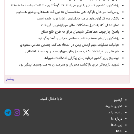
پزشکیان: دشمن کسانی را ترور می‌کنند که گره‌گشای مشکلات جامعه ما هستند
روس‌اتم: در حال بازگرداندن متخصصان به نیروگاه هسته‌ای بوشهر هستیم
بانک رفاه کارگران وارد عرصه بانکداری ارزش‌آفرین شده است
نماینده ای که به دلیل مشکلات مالی موبایلش را فروخت
پاسخ چارچوب هماهنگی شیعیان عراق به طرح خلع سلاح
پزشکیان با رهبر معظم انقلاب اسلامی دیدار و گفت‌وگو کرد
جزئیات عملیات مهم ارتش یمن در المخا؛ هلاکت چندین نظامی سعودی
خبرهایی از «پایتخت ۸» و سریال‌های مهران مدیری و سعید آقاخانی
توضیح وزیر کشور درباره زمان برگزاری انتخابات شوراها
شهید لاریجانی برای بازگشت مجریان و هنرمندان به صداوسیما پیگیر بود
بیشتر
ما را دنبال کنید.
آرشیو
آخرین خبرها
ارتباط با ما
درباره ما
پیوندها
RSS