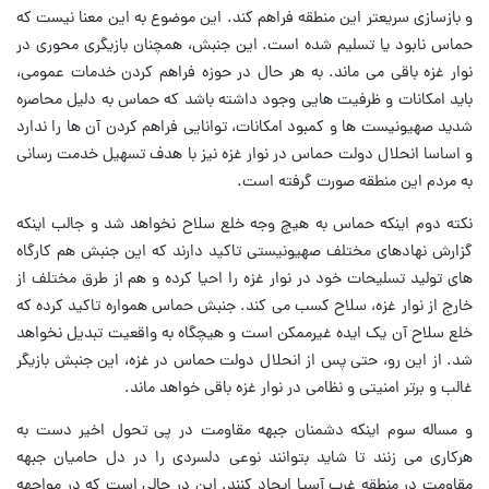
و بازسازی سریعتر این منطقه فراهم کند. این موضوع به این معنا نیست که
حماس نابود یا تسلیم شده است. این جنبش، همچنان بازیگری محوری در
نوار غزه باقی می ماند. به هر حال در حوزه فراهم کردن خدمات عمومی،
باید امکانات و ظرفیت هایی وجود داشته باشد که حماس به دلیل محاصره
شدید صهیونیست ها و کمبود امکانات، توانایی فراهم کردن آن ها را ندارد
و اساسا انحلال دولت حماس در نوار غزه نیز با هدف تسهیل خدمت رسانی
به مردم این منطقه صورت گرفته است.
نکته دوم اینکه حماس به هیچ وجه خلع سلاح نخواهد شد و جالب اینکه
گزارش نهادهای مختلف صهیونیستی تاکید دارند که این جنبش هم کارگاه
های تولید تسلیحات خود در نوار غزه را احیا کرده و هم از طرق مختلف از
خارج از نوار غزه، سلاح کسب می کند. جنبش حماس همواره تاکید کرده که
خلع سلاح آن یک ایده غیرممکن است و هیچگاه به واقعیت تبدیل نخواهد
شد. از این رو، حتی پس از انحلال دولت حماس در غزه، این جنبش بازیگر
غالب و برتر امنیتی و نظامی در نوار غزه باقی خواهد ماند.
و مساله سوم اینکه دشمنان جبهه مقاومت در پی تحول اخیر دست به
هرکاری می زنند تا شاید بتوانند نوعی دلسردی را در دل حامیان جبهه
مقاومت در منطقه غرب آسیا ایجاد کنند. این در حالی است که در مواجهه