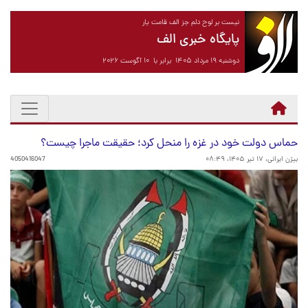
نیست بر لوح دلم جز الف قامت یار
پایگاه خبری الف
دوشنبه ۱۹ مرداد ۱۴۰۵ برابر با ۱۰ آگوست ۲۰۲۶
حماس دولت خود در غزه را منحل کرد؛ حقیقت ماجرا چیست؟
بیژن ایرانی،
۱۷ تیر ۱۴۰۵، ۰۸:۴۹
4050416047