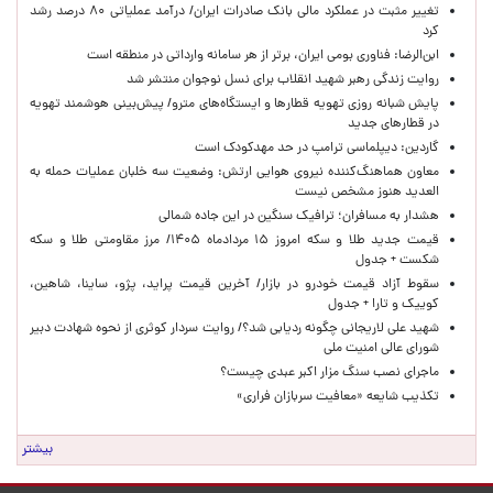
تغییر مثبت در عملکرد مالی بانک صادرات ایران/ درآمد عملیاتی ۸۰ درصد رشد
کرد
ابن‌الرضا: فناوری بومی ایران، برتر از هر سامانه وارداتی در منطقه است
روایت زندگی رهبر شهید انقلاب برای نسل نوجوان منتشر شد
پایش شبانه روزی تهویه قطارها و ایستگاه‌های مترو/ پیش‌بینی هوشمند تهویه
در قطارهای جدید
گاردین: دیپلماسی ترامپ در حد مهدکودک است
معاون هماهنگ‌کننده نیروی هوایی ارتش: وضعیت سه خلبان عملیات حمله به
العدید هنوز مشخص نیست
هشدار به مسافران؛ ترافیک سنگین در این جاده شمالی
قیمت جدید طلا و سکه امروز ۱۵ مردادماه ۱۴۰۵/ مرز مقاومتی طلا و سکه
شکست + جدول
سقوط آزاد قیمت خودرو در بازار/ آخرین قیمت پراید، پژو، ساینا، شاهین،
کوییک و تارا + جدول
شهید علی لاریجانی چگونه ردیابی شد؟/ روایت سردار کوثری از نحوه شهادت دبیر
شورای عالی امنیت ملی
ماجرای نصب سنگ مزار اکبر عبدی چیست؟
تکذیب شایعه «معافیت سربازان فراری»
بیشتر