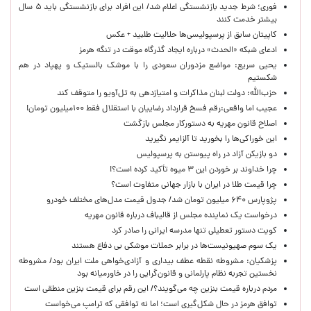
فوری؛ شرط جدید بازنشستگی اعلام شد/ این افراد برای بازنشستگی باید ۵ سال
بیشتر خدمت کنند
کاپیتان سابق از پرسپولیسی‌ها حلالیت طلبید + عکس
ادعای شبکه «الحدث» درباره ایجاد گذرگاه موقت در تنگه هرمز
یحیی سریع: مواضع مزدوران سعودی را با موشک بالستیک و پهپاد در هم
شکستیم
حزب‌الله: دولت لبنان مذاکرات و امتیازدهی به تل‌آویو را متوقف کند
عجیب اما واقعی:رقم فسخ قرارداد رضاییان با استقلال فقط ۱۰۰میلیون تومان!
اصلاح قانون مهریه به دستورکار مجلس بازگشت
این خوراکی‌ها را بخورید تا آلزایمر نگیرید
دو بازیکن آزاد در راه پیوستن به پرسپولیس
چرا خداوند بر خوردن این ۳ میوه تأکید کرده است؟!
چرا قیمت طلا در ایران با بازار جهانی متفاوت است؟
پژوپارس ۶۴۰ میلیون تومان شد/ جدول قیمت مدل‌های مختلف خودرو
درخواست یک نماینده مجلس از قالیباف درباره قانون مهریه
کویت دستور تعطیلی تنها مدرسه ایرانی را صادر کرد
یک‌ سوم صهیونیست‌ها در برابر حملات موشکی بی دفاع هستند
پزشکیان: مشروطه نقطه عطف بیداری و آزادی‌خواهی ملت ایران بود/ مشروطه
نخستین تجربه نظام پارلمانی و قانون‌گرایی را در خاورمیانه بود
مردم درباره قیمت بنزین چه می‌گویند؟/ این رقم برای قیمت بنزین منطقی است
توافق هرمز در حال شکل‌گیری است؛ اما نه توافقی که ترامپ می‌خواست