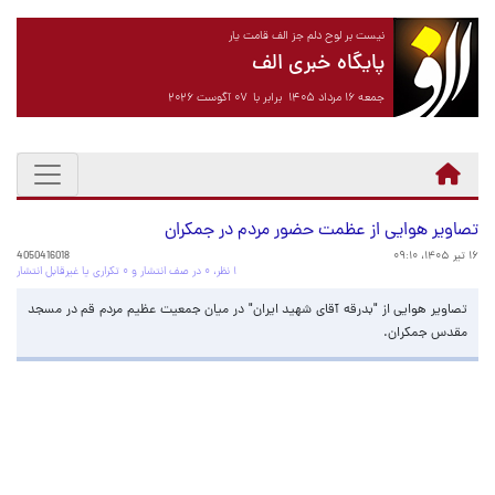
نیست بر لوح دلم جز الف قامت یار
پایگاه خبری الف
جمعه ۱۶ مرداد ۱۴۰۵ برابر با ۰۷ آگوست ۲۰۲۶
تصاویر هوایی از عظمت حضور مردم در جمکران
۱۶ تیر ۱۴۰۵، ۰۹:۱۰
4050416018
۱ نظر، ۰ در صف انتشار و ۰ تکراری یا غیرقابل انتشار
تصاویر هوایی از "بدرقه آقای شهید ایران" در میان جمعیت عظیم مردم قم در مسجد
مقدس جمکران.