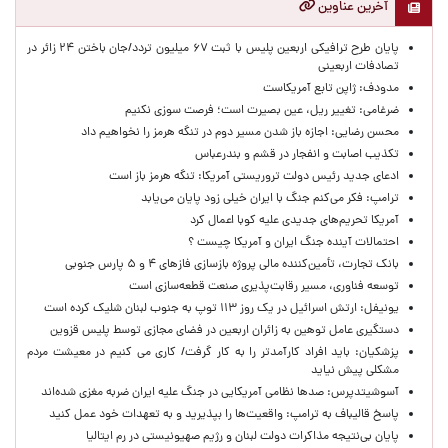
آخرین عناوین
پایان طرح ترافیکی اربعین پلیس با ثبت ۶۷ میلیون تردد/جان باختن ۲۴ زائر در
تصادفات اربعینی
مدودف: ژاپن تابع آمریکاست
ضرغامی: تغییر ریل، عین بصیرت است؛ فرصت سوزی نکنیم
محسن رضایی: اجازه باز شدن مسیر دوم در تنگه هرمز را نخواهیم داد
تکذیب اصابت و انفجار در قشم و بندرعباس
ادعای جدید رئیس دولت تروریستی آمریکا: تنگه هرمز باز است
ترامپ: فکر می‌کنم جنگ با ایران خیلی زود پایان می‌یابد
آمریکا تحریم‌های جدیدی علیه کوبا اعمال کرد
احتمالات آینده جنگ ایران و آمریکا چیست ؟
بانک تجارت، تأمین‌کننده مالی پروژه بازسازی فازهای ۴ و ۵ پارس جنوبی
توسعه فناوری، مسیر رقابت‌پذیری صنعت قطعه‌سازی است
یونیفل: ارتش اسرائیل در یک روز ۱۱۳ توپ به جنوب لبنان شلیک کرده است
دستگیری عامل توهین به زائران اربعین در فضای مجازی توسط پلیس قزوین
پزشکیان: باید افراد کارآمدتر را به کار گرفت/ کاری می کنیم در معیشت مردم
مشکلی پیش نیاید
آسوشیتدپرس: صدها نظامی آمریکایی در جنگ علیه ایران ضربه مغزی شده‌اند
پاسخ قالیباف به ترامپ: واقعیت‌ها را بپذیرید و به تعهدات خود عمل کنید
پایان بی‌نتیجه مذاکرات دولت لبنان و رژیم صهیونیستی در رم ایتالیا