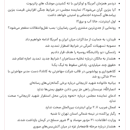
دردسر همزمان آمریکا و اوکراین با ته کشیدن موشک های پاتریوت
آیا بنزین گران می‌شود؟/ نماینده مجلس: در شرایط جنگی افزایش قیمت بنزین
پیامدهای گسترده اجتماعی و امنیتی خواهد داشت
اول اینترنت، حالا آب و برق؟!
رونمایی از جدی‌ترین مشتری رامین رضاییان؛ بمب نقل‌وانتقالات منفجر می‌شود؟
فیدان: به حمایت از مذاکرات میان ایران و آمریکا ادامه خواهیم داد
مصوبه تسهیلات گمرکی در شرایط اضطرار تمدید شد
زلنسکی: دو پالایشگاه روسیه را هدف قرار دادیم
هشدار به مالکان درباره تخلیه مستاجران / شرایط جدید تمدید اجاره اعلام شد
حقوق چند میلیاردی، پاداش سقوط به لیگ یک!
کلاهبرداری و پولشویی در قالب شرکت مهاجرتی به کانادا/ دست مدیر مهاجرتی با
۳۰۰ شاکی رو شد
بیانیه خانواده شهید لاریجانی درباره برخی گمانه‌زنی‌های رسانه‌ای
انصارالله: عربستان راهی جز پس دادن حقوق یمنی‌ها ندارد
ادعای نماینده مجلس درباره «نحوه ردزنی محل استقرار شهید لاریجانی» صحت
ندارد
اعمال ضریب ۲.۷ برای اینترنت بین‌الملل صحت ندارد
رگبار پراکنده در نیمه شمالی استان تهران تا شنبه
وزارت اطلاعات: ۲۱ مزدور موساد و ۴ شرور مسلح در کرمان بازداشت شدند
هشدار درباره مرحله فاجعه‌بار غزه در میان آتش‌بس‌های صوری