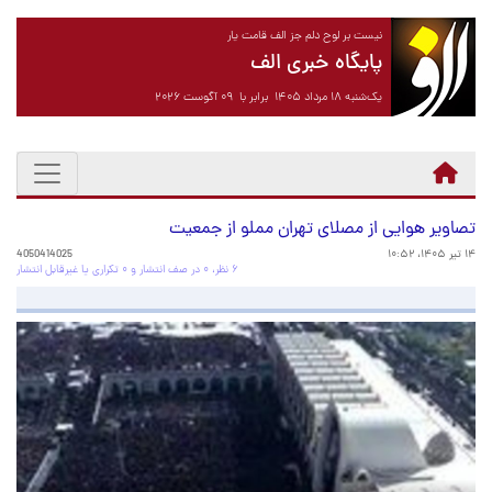
نیست بر لوح دلم جز الف قامت یار
پایگاه خبری الف
یک‌شنبه ۱۸ مرداد ۱۴۰۵ برابر با ۰۹ آگوست ۲۰۲۶
تصاویر هوایی از مصلای تهران مملو از جمعیت
۱۴ تیر ۱۴۰۵، ۱۰:۵۲
4050414025
۶ نظر، ۰ در صف انتشار و ۰ تکراری یا غیرقابل انتشار