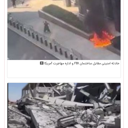
حادثه امنیتی مقابل ساختمان FBI و اداره مهاجرت آمریکا