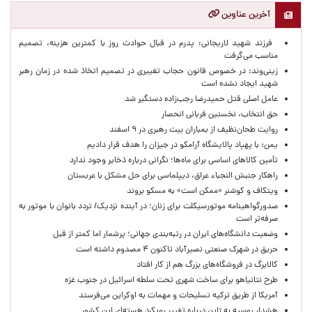
آخرین عناوین
فرزند شهید لاریجانی: پدرم در قبال حوادث روز با کمترین هزینه، تصمیم
مناسب می‌گرفت
زینی‌وند: در خصوص قانون حجاب تغییری در تصمیم اتخاذ شده در زمان رهبر
شهید ایجاد نشده است
عامل اصلی قتل حمیدرضا رجب‌زاده دستگیر شد
حق انتخاب، نخستین قربانی انحصار
روایت طحان‌نظیف از بمباران بیت رهبری در ۹ اسفند
یمن: با پهپاد پالایشگاه آرامکو در جیزان را هدف قرار دادیم
تأمین کالاهای اساسی برای ماه‌ها؛ نگرانی درباره ذخایر وجود ندارد
راهکار جنبش النجباء عراق، دیپلماسی برای حل مشکل با عربستان
ویتکاف و کوشنر «ممکن است» به مسکو بروند
صدورگواهینامه موتورسیکلت برای زنان؛ در آینده نزدیک/ تردد بانوان با موتور به‌
صرفه‌تر است
وضعیت دانشگاه‌های ایران در رتبه‌بندی جهانی؛ پرشمار اما کمتر از قبل
حریق در شهرک صنعتی نصیرآباد تاکنون ۴ مصدوم داشته است
کالابرگ در فروشگاه‌های بزرگ هم از کار افتاد
طرح نتانیاهو برای ساخت شهری تحت سلطه اسرائیل در جنوب غزه
آمریکا از طریق ترکیه تسلیحات و مهمات به اوکراین می‌فرستد
هشدار روسیه به ژاپن درباره تغییر رویکرد هسته‌ای این کشور