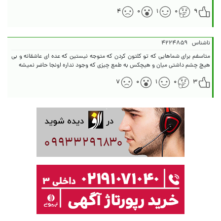
۴
۰
۱
۰
۹
ناشناس
۴۲۲۴۸۵۹
متاسفم برای شماهایی که تو کلتون کردن که متوجه نیستین که عده ای عاشقانه و بی
هیچ چشم داشتی میان و هیچکس به طمع چیزی که وجود نداره اونجا حاضر نمیشه
۷
۰
۱
۰
۳