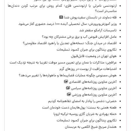
ارتودنسی نامرئی یا ارتودنسی فلزی؛ کدام روش برای مرتب کردن دندان‌ها
مناسب‌تر است؟
قله دماوند در تابستان سفیدپوش شد!
وزیر آموزش‌وپرورش: سال تحصیلی آینده ۱۰۰ درصد حضوری آغاز می‌شود
تاسیسات آرامکو منفجر شد
عامل افزایش قبوض آب و برق برخی مشترکان چه بود؟
اقتصاد در میدان جنگ؛ نسخه‌های تعدیل یا راهبرد اقتصاد مقاومتی؟
تکاپوی پنتاگون برای جبران کمبود تسلیحات
هوای تهران در وضعیت قابل‌قبول
عراقچی: مذاکرات با عمان برای تعیین مسیر موقت تقریبا به نتیجه نزدیک است
اشتباهات مراقبت از پوست در روزهای گرم
هوش مصنوعی چگونه عملیات فضاپیماها و ماهواره‌ها را تغییر می‌دهد؟
آخرین عناوین روزنامه‌های اقتصادی
آخرین عناوین روزنامه‌های سیاسی
آخرین عناوین روزنامه‌های ورزشی
حضرتی: دشمن را وادار به امضای تفاهم‌نامه کردیم
طعنه همتی به بسنت؛ پول‌هایمان دست خودمان است
حمله پهپادی به شریان گازی روسیه-ترکیه-اروپا
تکاپوی پنتاگون برای جبران کمبود تسلیحات
هشدار صریح شیخ الکعبی به عربستان