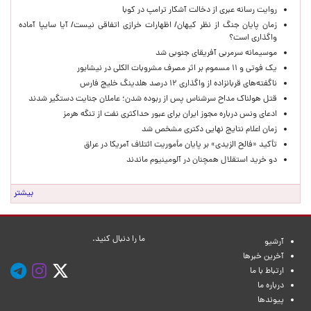
روایت رسانه عبری از دخالت آشکار ترامپ در کوبا
زمان پایان جنگ از نظر کیهان/ اظهارات خرازی اتفاقی نیست/ آیا سایپا آماده
واگذاری است؟
موسیمانه سرمربی آفریقای جنوبی شد
یک فوتی و ۱۱ مسموم بر اثر مصرف مشروبات الکلی در نیشابور
ناگفته‌های قربانزاده از واگذاری ۱۲ درصد هلدینگ خلیج فارس
قتل هولناک مداح سرشناس پس از ربوده شدن؛ عاملان جنایت دستگیر شدند
ادعای ونس درباره مجوز ایران برای عبور حداکثری نفت از تنگه هرمز
زمان اعلام نتایج نهایی دکتری مشخص شد
تأکید «فالح الزیدی» بر پایان مأموریت ائتلاف آمریکا در عراق
دو خرید استقلال همچنان در آلومینیوم ماندند
بیشتر
ما را دنبال کنید.
آرشیو
آخرین خبرها
ارتباط با ما
درباره ما
پیوندها