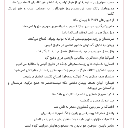
مصر: اسراییل با طفره رفتن از طرح ترامپ به کشتار غیرنظامیان ادامه می‌دهد
مدیرعامل بانک سپه فرارسیدن روز خبرنگار را به اصحاب رسانه و خبر تبریک
گفت
از دیوارهای ۲۰۱۹ تا پیمان مکه
حاجی‌دلیگانی: مجلس اجازه تصویب کنوانسیون دریای خزر را نمی‌دهد
دبل درگاهی در شب توقف استانداردلیژ
صربستان و رژیم صهیونیستی کارخانه تولید پهپاد افتتاح می‌کنند
یونان به دنبال گسترش حضور نظامی در خلیج فارس
رئال مدل مورینیو با برد به استقبال فصل جدید لالیگا رفت
اسپانیا برای مسافران ایتالیایی بازرسی مرزی وضع کرد
انصاری: خسارت‌های زیست‌محیطی جنگ در خلیج فارس را مطالبه‌ می‌کنیم
یمن: تشکیل ائتلاف هرگز مانع مجازات عربستان به خاطر جنایاتش نمی‌شود
هشدار بیمه مرکزی به ۸ شرکت بیمه‌ای؛ اصلاح نکنید، تعلیق می‌شوید
فیدان: ایران هدف پیمان دفاعی مکه نیست/مصر به جمع ترکیه، عربستان و
پاکستان می پیوندد
تاکید صریح همتی بر تشدید نظارت بر بانک‌ها
پدر لیونل مسی درگذشت
اختلاف بر سر زمین کشاورزی منجر به قتل شد
راه‌حل نماینده روسیه برای پایان جنگ آمریکا علیه ایران
تظاهرات هزاران نفری علیه دولت «فردریش مرتس» در آلمان
هانتر بایدن: سرطان جو بایدن به استخوان‌هایش سرایت کرده است