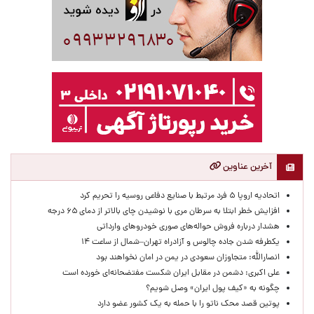
آخرین عناوین
اتحادیه اروپا ۵ فرد مرتبط با صنایع دفاعی روسیه را تحریم کرد
افزایش خطر ابتلا به سرطان مری با نوشیدن چای بالاتر از دمای ۶۵ درجه
هشدار درباره فروش حواله‌های صوری خودروهای وارداتی
یکطرفه شدن جاده چالوس و آزادراه تهران–شمال از ساعت ۱۴
انصارالله: متجاوزان سعودی در یمن در امان نخواهند بود
علی اکبری: دشمن در مقابل ایران شکست مفتضحانه‌ای خورده است
چگونه به «کیف پول ایران» وصل شویم؟
پوتین قصد محک ناتو را با حمله به یک کشور عضو دارد