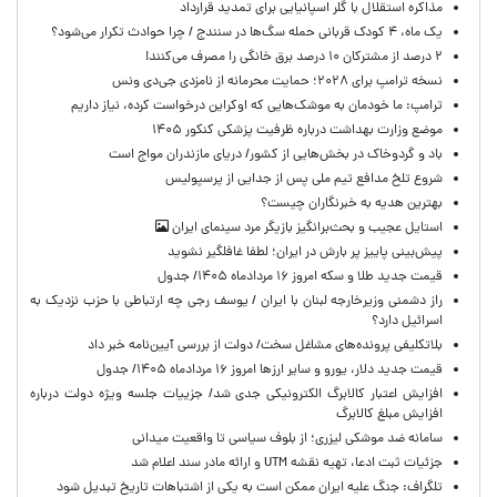
مذاکره استقلال با گلر اسپانیایی برای تمدید قرارداد
یک ماه، ۴ کودک قربانی حمله سگ‌ها در سنندج / چرا حوادث تکرار می‌شود؟
۲ درصد از مشترکان ۱۰ درصد برق خانگی را مصرف می‌کنند!
نسخه ترامپ برای ۲۰۲۸؛ حمایت محرمانه از نامزدی جی‌دی ونس
ترامپ: ما خودمان به موشک‌هایی که اوکراین درخواست کرده، نیاز داریم
موضع وزارت بهداشت درباره ظرفیت پزشکی کنکور ۱۴۰۵
باد و گردوخاک در بخش‌هایی از کشور/ دریای مازندران مواج است
شروع تلخ مدافع تیم ملی پس از جدایی از پرسپولیس
بهترین هدیه به خبرنگاران چیست؟
استایل عجیب و بحث‌برانگیز بازیگر مرد سینمای ایران
پیش‌بینی پاییز پر بارش در ایران؛ لطفا غافلگیر نشوید
قیمت جدید طلا و سکه امروز ۱۶ مردادماه ۱۴۰۵/ جدول
راز دشمنی وزیرخارجه لبنان با ایران / یوسف رجی چه ارتباطی با حزب نزدیک به
اسرائیل دارد؟
بلاتکلیفی پرونده‌های مشاغل سخت/ دولت از بررسی آیین‌نامه خبر داد
قیمت جدید دلار، یورو و سایر ارزها امروز ۱۶ مردادماه ۱۴۰۵/ جدول
افزایش اعتبار کالابرگ الکترونیکی جدی شد/ جزییات جلسه ویژه دولت درباره
افزایش مبلغ کالابرگ
سامانه ضد موشکی لیزری؛ از بلوف سیاسی تا واقعیت میدانی
جزئیات ثبت ادعا، تهیه نقشه UTM و ارائه مادر سند اعلام شد
تلگراف: جنگ علیه ایران ممکن است به یکی از اشتباهات تاریخ تبدیل شود