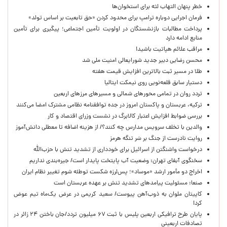
خطر پنهان التهاب لثه برای استخوان‌ها
فرمان اجرایی دوباره ترامپ برای محدود کردن «حق تابعیت بر اساس تولد»
پرداخت مطالبات بازنشستگان در اولویت تأمین اجتماعی؛ پیگیری برای تأمین
منابع ادامه دارد
مراقب علائم هپاتیت باشید!
محسن رضایی دبیر جدید شورایعالی امنیت ملی شد
طلا در مسیر ثبت بالاترین افزایش قیمت هفته
دستیار سابق قلعه‌نویی روی نیمکت ایتالیا
تردد روان در تمامی محورهای شمالی و مسیرهای مرزهای اربعین
ترکیه، عربستان و پاکستان امروز در جده توافقنامه نظامی مشترک امضا می‌کنند
بررسی ضوابط افزایش اعتبار کالابرگ در نشست وزرای اقتصاد و کار
والدین با تخلف سرویس مدارس چه کنند؟/ از هزینه اضافه تا معطلی دانش‌آموز
روایت نادرست از جنگ بر سَر تنگه هرمز
درخواست واشنگتن از اسرائیل برای خودداری از تشدید تنش با حزب‌الله
سخنگوی آبفای تهران: وضعیت آب پایتخت پایدار است/ جیره‌بندی نداریم
اخراج دو مأمور ارشد «موساد»؛ پس‌لرزه شکست توطئه شوم تغییر نظام ایران
صنعا: مسئولیت پیامدهای تشدید تنش بر عهده عربستان است
کاپیتان ملوان به ذوب‌آهن پیوست/ سعید کریمی در عرض یک‌ماه تیم عوض
کرد!
پایان طرح ترافیکی اربعین پلیس با ثبت ۶۷ میلیون تردد/جان باختن ۲۴ زائر در
تصادفات اربعینی