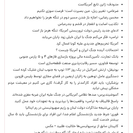
مدودف: ژاپن تابع آمریکاست
ضرغامی: تغییر ریل، عین بصیرت است؛ فرصت سوزی نکنیم
محسن رضایی: اجازه باز شدن مسیر دوم در تنگه هرمز را نخواهیم داد
تکذیب اصابت و انفجار در قشم و بندرعباس
ادعای جدید رئیس دولت تروریستی آمریکا: تنگه هرمز باز است
ترامپ: فکر می‌کنم جنگ با ایران خیلی زود پایان می‌یابد
آمریکا تحریم‌های جدیدی علیه کوبا اعمال کرد
احتمالات آینده جنگ ایران و آمریکا چیست ؟
بانک تجارت، تأمین‌کننده مالی پروژه بازسازی فازهای ۴ و ۵ پارس جنوبی
توسعه فناوری، مسیر رقابت‌پذیری صنعت قطعه‌سازی است
یونیفل: ارتش اسرائیل در یک روز ۱۱۳ توپ به جنوب لبنان شلیک کرده است
دستگیری عامل توهین به زائران اربعین در فضای مجازی توسط پلیس قزوین
پزشکیان: باید افراد کارآمدتر را به کار گرفت/ کاری می کنیم در معیشت مردم
مشکلی پیش نیاید
آسوشیتدپرس: صدها نظامی آمریکایی در جنگ علیه ایران ضربه مغزی شده‌اند
پاسخ قالیباف به ترامپ: واقعیت‌ها را بپذیرید و به تعهدات خود عمل کنید
پایان بی‌نتیجه مذاکرات دولت لبنان و رژیم صهیونیستی در رم ایتالیا
فوری؛ شرط جدید بازنشستگی اعلام شد/ این افراد برای بازنشستگی باید ۵ سال
بیشتر خدمت کنند
کاپیتان سابق از پرسپولیسی‌ها حلالیت طلبید + عکس