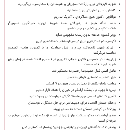
شهید لاریجانی برای بازگشت مجریان و هنرمندان به صداوسیما پیگیر بود
کاهش نسبی دمای تهران از سه‌شنبه
عراقچی: اکنون هیچ مذاکره‌ای با آمریکا نداریم
حفظ تنگه هرمز تا پذیرفتن همه شروط ایران/ خبرنگاران تصویرگر
شکست‌ناپذیری کشور در برابر دشمن
وزیر کشور: جامعه بدون رسانه مفهومی ندارد
اکوسیستم استارتاپی عراق در سیطره شتاب‌دهنده‌‌های غربی
فرزند شهید لاریجانی: پدرم در قبال حوادث روز با کمترین هزینه، تصمیم
مناسب می‌گرفت
زینی‌وند: در خصوص قانون حجاب تغییری در تصمیم اتخاذ شده در زمان رهبر
شهید ایجاد نشده است
عامل اصلی قتل حمیدرضا رجب‌زاده دستگیر شد
حق انتخاب، نخستین قربانی انحصار
روایت طحان‌نظیف از بمباران بیت رهبری در ۹ اسفند
یمن: با پهپاد پالایشگاه آرامکو در جیزان را هدف قرار دادیم
تأمین کالاهای اساسی برای ماه‌ها؛ نگرانی درباره ذخایر وجود ندارد
راهکار جنبش النجباء عراق، دیپلماسی برای حل مشکل با عربستان
ویتکاف و کوشنر «ممکن است» به مسکو بروند
صدورگواهینامه موتورسیکلت برای زنان؛ در آینده نزدیک/ تردد بانوان با موتور به‌
صرفه‌تر است
وضعیت دانشگاه‌های ایران در رتبه‌بندی جهانی؛ پرشمار اما کمتر از قبل