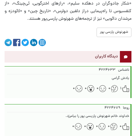
«شکار جادوگران در دهکده سلیم»، «رازهای اخترگویی، ئی‌چینگ»، «از
کنفسیوس تا راه‌پیمایی دراز دلفین دولرس»، «تاریخ چین» و «لائودزه و
مرشدان دائویی» نیز از ترجمه‌های شهرنوش پارسی‌پور هستند.
شهرنوش پارسی پور
دیدگاه کاربران
ناشناس
۴۲۲۴۶۳۳
یادش گرامی
۰
۰
۰
۰
۱
روجا
۴۲۲۴۶۷۹
خداوند خانم شهرنوش پاریسی پور را بیامرزد.
۰
۰
۰
۰
۰