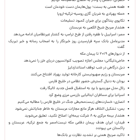
حضرتی: دشمن را وادار به امضای تفاهم‌نامه کردیم
طعنه همتی به بسنت؛ پول‌هایمان دست خودمان است
حمله پهپادی به شریان گازی روسیه-ترکیه-اروپا
تکاپوی پنتاگون برای جبران کمبود تسلیحات
هشدار صریح شیخ الکعبی به عربستان
مصر: اسراییل با طفره رفتن از طرح ترامپ به کشتار غیرنظامیان ادامه می‌دهد
مدیرعامل بانک سپه فرارسیدن روز خبرنگار را به اصحاب رسانه و خبر تبریک
گفت
از دیوارهای ۲۰۱۹ تا پیمان مکه
حاجی‌دلیگانی: مجلس اجازه تصویب کنوانسیون دریای خزر را نمی‌دهد
دبل درگاهی در شب توقف استانداردلیژ
صربستان و رژیم صهیونیستی کارخانه تولید پهپاد افتتاح می‌کنند
یونان به دنبال گسترش حضور نظامی در خلیج فارس
رئال مدل مورینیو با برد به استقبال فصل جدید لالیگا رفت
اسپانیا برای مسافران ایتالیایی بازرسی مرزی وضع کرد
انصاری: خسارت‌های زیست‌محیطی جنگ در خلیج فارس را مطالبه‌ می‌کنیم
یمن: تشکیل ائتلاف هرگز مانع مجازات عربستان به خاطر جنایاتش نمی‌شود
هشدار بیمه مرکزی به ۸ شرکت بیمه‌ای؛ اصلاح نکنید، تعلیق می‌شوید
فیدان: ایران هدف پیمان دفاعی مکه نیست/مصر به جمع ترکیه، عربستان و
پاکستان می پیوندد
تاکید صریح همتی بر تشدید نظارت بر بانک‌ها