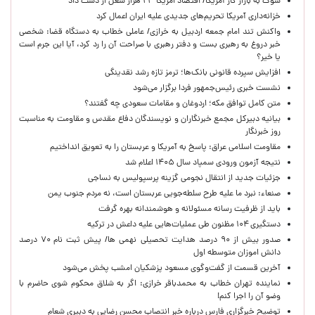
شوک به بازار کار آمریکا/ اقتصاد امریکا ۲۳ هزار شغل از دست داد
خزانه‌داری آمریکا تحریم‌های جدیدی علیه ایران اعمال کرد
واکنش تند امام جمعه اردبیل به خرازی/ عاملی خطاب به دستگاه قضا: شخصی
خبر دروغ به رهبری بست و دفتر رهبری با صراحت آن را رد کرد، آیا این جرم است
یا خیر؟
افزایش سپرده قانونی بانک‌ها؛ ترمز تازه رشد نقدینگی
نشست خبری رئیس‌جمهور فردا برگزار می‌شود
متن کامل توافق مکه؛ اردوغان و مقامات سعودی چه گفتند؟
بیانیه دبیرکل مجمع خبرنگاران و نویسندگان دفاع مقدس و مقاومت به مناسبت
روز خبرنگار
مقاومت اسلامی عراق: پاسخ به آمریکا و عربستان را به تعویق انداختیم
نتیجه آزمون ورودی سمپاد سال ۱۴۰۵ اعلام شد
جزئیات جدید از انتقال نجومی گزینه پرسپولیس به نساجی
صنعاء: نبرد ما علیه طرح سلطه‌جویی عربستان است، نه مردم جنوب یمن
باید از ظرفیت رسانه مسئولانه و هوشمندانه بهره گرفت
دستگیری ۱۰۴ مظنون طی عملیات‌هایی علیه داعش در ترکیه
صدور بیش از ۹۰ درصد هدایت تحصیلی نهمی ها/ پیش ثبت نام ۷۰ درصد
دانش اموزان متوسطه اول
آخرین قسمت از گفت‌وگوی مسعود پزشکیان امشب پخش می‌شود
نماینده تهران خطاب به محمدباقر خرازی: اگر به شلاق محکوم شوی حاضرم با
وضو آن را اجرا کنم!
توضیح خبرگزاری فارس درباره خبر انتصاب محسن رضایی به دبیری شعام