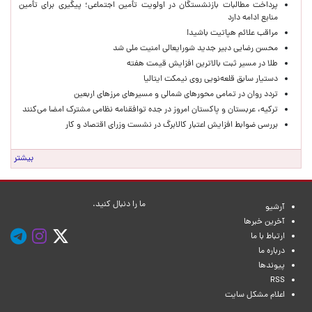
پرداخت مطالبات بازنشستگان در اولویت تأمین اجتماعی؛ پیگیری برای تأمین
منابع ادامه دارد
مراقب علائم هپاتیت باشید!
محسن رضایی دبیر جدید شورایعالی امنیت ملی شد
طلا در مسیر ثبت بالاترین افزایش قیمت هفته
دستیار سابق قلعه‌نویی روی نیمکت ایتالیا
تردد روان در تمامی محورهای شمالی و مسیرهای مرزهای اربعین
ترکیه، عربستان و پاکستان امروز در جده توافقنامه نظامی مشترک امضا می‌کنند
بررسی ضوابط افزایش اعتبار کالابرگ در نشست وزرای اقتصاد و کار
بیشتر
ما را دنبال کنید.
آرشیو
آخرین خبرها
ارتباط با ما
درباره ما
پیوندها
RSS
اعلام مشکل سایت