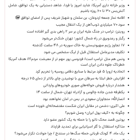
وزیر خزانه داری آمریکا: شاید امروز یا فردا، شاهد دستیابی به یک توافق، شامل
آتش‌بس ۳۰ تا ۶۰ روزه باشیم
اقامه نماز جمعه اردوغان، بن ‌سلمان و شهباز شریف پس از امضای توافق
سود ۷۰ میلیاردی ذوب‌آهن از یک انتقال عجیب
رویترز: ترامپ در جنگ علیه ایران بر سر ۲ راهی بدی گیر افتاده است
رگبار و رعدوبرق در راه شمال کشور؛ تهران خنک‌تر می‌شود
۱۷ تجاوز رژیم صهیونیستی به خاک سوریه در ۴۸ ساعت گذشته
تکلیف مدیرعامل استقلال قبل از لیگ مشخص می شود
ونس هم مثل ترامپ است/ فردوسی پور مهم تر از معیشت مردم؟!/ هدف آمریکا
خطرناک جلوه دادن ایران است
اتحادیه اروپا ۵ فرد مرتبط با صنایع دفاعی روسیه را تحریم کرد
افزایش خطر ابتلا به سرطان مری با نوشیدن چای بالاتر از دمای ۶۵ درجه
هشدار درباره فروش حواله‌های صوری خودروهای وارداتی
یکطرفه شدن جاده چالوس و آزادراه تهران–شمال از ساعت ۱۴
انصارالله: متجاوزان سعودی در یمن در امان نخواهند بود
علی اکبری: دشمن در مقابل ایران شکست مفتضحانه‌ای خورده است
چگونه به «کیف پول ایران» وصل شویم؟
پوتین قصد محک ناتو را با حمله به یک کشور عضو دارد
مذاکره استقلال با گلر اسپانیایی برای تمدید قرارداد
یک ماه، ۴ کودک قربانی حمله سگ‌ها در سنندج / چرا حوادث تکرار می‌شود؟