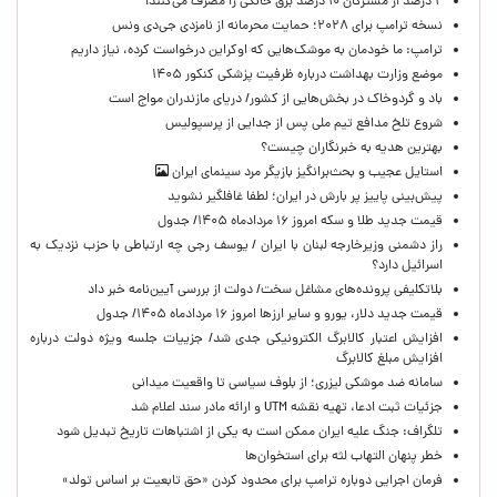
۲ درصد از مشترکان ۱۰ درصد برق خانگی را مصرف می‌کنند!
نسخه ترامپ برای ۲۰۲۸؛ حمایت محرمانه از نامزدی جی‌دی ونس
ترامپ: ما خودمان به موشک‌هایی که اوکراین درخواست کرده، نیاز داریم
موضع وزارت بهداشت درباره ظرفیت پزشکی کنکور ۱۴۰۵
باد و گردوخاک در بخش‌هایی از کشور/ دریای مازندران مواج است
شروع تلخ مدافع تیم ملی پس از جدایی از پرسپولیس
بهترین هدیه به خبرنگاران چیست؟
استایل عجیب و بحث‌برانگیز بازیگر مرد سینمای ایران
پیش‌بینی پاییز پر بارش در ایران؛ لطفا غافلگیر نشوید
قیمت جدید طلا و سکه امروز ۱۶ مردادماه ۱۴۰۵/ جدول
راز دشمنی وزیرخارجه لبنان با ایران / یوسف رجی چه ارتباطی با حزب نزدیک به
اسرائیل دارد؟
بلاتکلیفی پرونده‌های مشاغل سخت/ دولت از بررسی آیین‌نامه خبر داد
قیمت جدید دلار، یورو و سایر ارزها امروز ۱۶ مردادماه ۱۴۰۵/ جدول
افزایش اعتبار کالابرگ الکترونیکی جدی شد/ جزییات جلسه ویژه دولت درباره
افزایش مبلغ کالابرگ
سامانه ضد موشکی لیزری؛ از بلوف سیاسی تا واقعیت میدانی
جزئیات ثبت ادعا، تهیه نقشه UTM و ارائه مادر سند اعلام شد
تلگراف: جنگ علیه ایران ممکن است به یکی از اشتباهات تاریخ تبدیل شود
خطر پنهان التهاب لثه برای استخوان‌ها
فرمان اجرایی دوباره ترامپ برای محدود کردن «حق تابعیت بر اساس تولد»