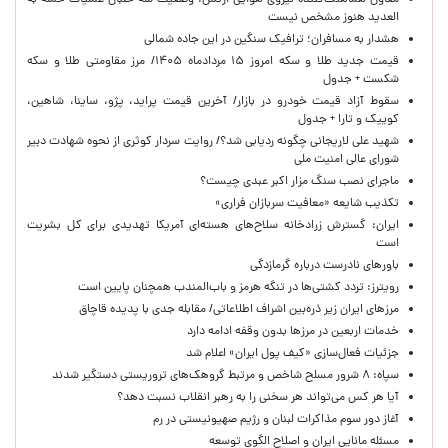
معاون هماهنگ‌کننده نیروی هوایی ارتش: وضعیت سه خلبان عملیات حمله به
العدید هنوز مشخص نیست
هشدار به مسافران؛ ترافیک سنگین در این جاده شمالی
قیمت جدید طلا و سکه امروز ۱۵ مردادماه ۱۴۰۵/ مرز مقاومتی طلا و سکه
شکست + جدول
سقوط آزاد قیمت خودرو در بازار/ آخرین قیمت پراید، پژو، ساینا، شاهین،
کوییک و تارا + جدول
شهید علی لاریجانی چگونه ردیابی شد؟/ روایت سردار کوثری از نحوه شهادت دبیر
شورای عالی امنیت ملی
ماجرای نصب سنگ مزار اکبر عبدی چیست؟
تکذیب شایعه «معافیت سربازان فراری»
ایران: گسترش زرادخانه سلاح‌های هسته‌ای آمریکا تهدیدی برای کل بشریت
است
باورهای نادرست درباره گرمازدگی
رویترز: تردد کشتی‌ها در تنگه هرمز و باب‌المندب همچنان پایین است
مرزهای ایران زیر ذره‌بین اشراف اطلاعاتی/ مقابله جدی با پدیده قاچاق
خدمات اربعین در مرزها بدون وقفه ادامه دارد
جزئیات فعال‌سازی «کیف پول ایران» اعلام شد
سپاه: ۸ شرور مسلح شاخص و مرتبط گروهک‌های تروریستی دستگیر شدند
آیا هر کس می‌تواند هر سخنی را به رهبر انقلاب نسبت دهد؟
آغاز دور سوم مذاکرات لبنان و رژیم صهیونیستی در رم
مسئله مانایی ایران و اصلاح الگوی توسعه