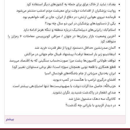
بغداد: نباید از خاک عراق برای حمله به کشورهای دیگر استفاده کرد
روایت پزشکیان از اقدامات دولت برای معیشت مردم امشب منتشر می‌شود
فرمانده نیروی هوایی ارتش: در دفاع از ایران، جان بر کف خواهیم بود
یکی از دستاوردهای پزشکیان در این دو سال چه بود؟
اسلام‌آباد: رایزنی‌های دیپلماتیک درباره منطقه و تنگه هرمز ادامه دارد
آخرین وضعیت بازار رمزارزها در جهان / صرافی کوین‌بیس معاملات ۶ رمزارز را
متوقف کرد
آلمان صدرنشین حداقل دستمزد اروپا از نظر قدرت خرید شد
اینفانتینو زیر بار استعفا نرفت/ پیشنهاد فینال جام جهانی در مراکش
توقف طولانی کامیون‌ها پشت مرز؛ صورت‌حساب سنگینی که به اقتصاد می‌رسد
قطع همکاری با قلعه نویی همچنان سوژه است/ نظر برخی مسئولان تغییر کرد!
ایران به‌دنبال میزبانی از جام باشگاه‌های فوتسال آسیا
افشای درگیری ترامپ با هگست در کمپ دیوید
حزب‌الله: حاصل مذاکرات دولت با صهیونیست‌ها تنها امتیازدهی‌ بیشتر است
صدای انفجار در پاکدشت شنیدید نگران نشوید
کالابرگ سه دهک مشمول شارژ شد
در دیدار الزیدی با بارزانی چه گذشت؟
بیشتر