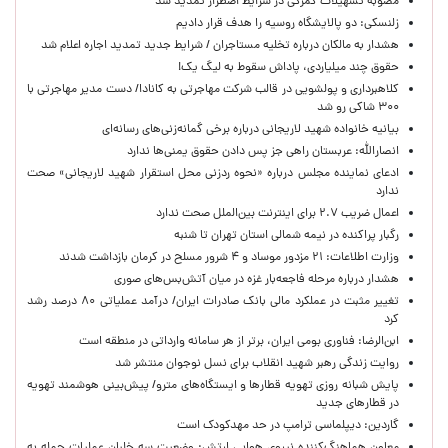
مصوبه تسهیلات گمرکی در شرایط اضطرار تمدید شد
زلنسکی: دو پالایشگاه روسیه را هدف قرار دادیم
هشدار به مالکان درباره تخلیه مستاجران / شرایط جدید تمدید اجاره اعلام شد
حقوق چند میلیاردی، پاداش سقوط به لیگ یک!
کلاهبرداری و پولشویی در قالب شرکت مهاجرتی به کانادا/ دست مدیر مهاجرتی با
۳۰۰ شاکی رو شد
بیانیه خانواده شهید لاریجانی درباره برخی گمانه‌زنی‌های رسانه‌ای
انصارالله: عربستان راهی جز پس دادن حقوق یمنی‌ها ندارد
ادعای نماینده مجلس درباره «نحوه ردزنی محل استقرار شهید لاریجانی» صحت
ندارد
اعمال ضریب ۲.۷ برای اینترنت بین‌الملل صحت ندارد
رگبار پراکنده در نیمه شمالی استان تهران تا شنبه
وزارت اطلاعات: ۲۱ مزدور موساد و ۴ شرور مسلح در کرمان بازداشت شدند
هشدار درباره مرحله فاجعه‌بار غزه در میان آتش‌بس‌های صوری
تغییر مثبت در عملکرد مالی بانک صادرات ایران/ درآمد عملیاتی ۸۰ درصد رشد
کرد
ابن‌الرضا: فناوری بومی ایران، برتر از هر سامانه وارداتی در منطقه است
روایت زندگی رهبر شهید انقلاب برای نسل نوجوان منتشر شد
پایش شبانه روزی تهویه قطارها و ایستگاه‌های مترو/ پیش‌بینی هوشمند تهویه
در قطارهای جدید
گاردین: دیپلماسی ترامپ در حد مهدکودک است