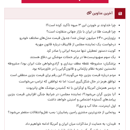
آخرین عناوین
چرا خداوند بر خوردن این ۳ میوه تأکید کرده است؟!
چرا قیمت طلا در ایران با بازار جهانی متفاوت است؟
پژوپارس ۶۴۰ میلیون تومان شد/ جدول قیمت مدل‌های مختلف خودرو
درخواست یک نماینده مجلس از قالیباف درباره قانون مهریه
کویت دستور تعطیلی تنها مدرسه ایرانی را صادر کرد
یک‌ سوم صهیونیست‌ها در برابر حملات موشکی بی دفاع هستند
پزشکیان: مشروطه نقطه عطف بیداری و آزادی‌خواهی ملت ایران بود/ مشروطه
نخستین تجربه نظام پارلمانی و قانون‌گرایی را در خاورمیانه بود
مردم درباره قیمت بنزین چه می‌گویند؟/ این رقم برای قیمت بنزین منطقی است
توافق هرمز در حال شکل‌گیری است؛ اما نه توافقی که ترامپ می‌خواست
دردسر همزمان آمریکا و اوکراین با ته کشیدن موشک های پاتریوت
آیا بنزین گران می‌شود؟/ نماینده مجلس: در شرایط جنگی افزایش قیمت بنزین
پیامدهای گسترده اجتماعی و امنیتی خواهد داشت
اول اینترنت، حالا آب و برق؟!
رونمایی از جدی‌ترین مشتری رامین رضاییان؛ بمب نقل‌وانتقالات منفجر می‌شود؟
فیدان: به حمایت از مذاکرات میان ایران و آمریکا ادامه خواهیم داد