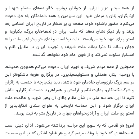
از همه مردم عزیز ایران، از جوانان پرشور، خانواده‌های معظم شهدا و
ایثارگران، زنان و مردان غیور این سرزمین و همه دلدادگان راه حق دعوت
می‌کنم با حضور باشکوه خود، صفحه‌ای پرافتخار در تاریخ ایران اسلامی رقم
بزنند و بار دیگر نشان دهند که ملت ایران در لحظه‌های بزرگ، یکپارچه و
استوار پای عهد خود می‌ایستد. باید برخاست و ندای خون‌خواهی ملت را به
جهان رساند تا دنیا بداند ملت شریف و نجیب ایران در مقابل ظلم و
استکبار سکوت نمی‌کند و از خون امام خود نخواهد گذشت.
همچنین از همه مردم شریف و فهیم ایران دعوت می‌کنم همچون همیشه،
با روحیه ایثار، همدلی و مسئولیت‌پذیری، در برگزاری هرچه باشکوه‌تر این
مراسم بزرگ یاری‌رسان خادمان خود باشند، باید یک‌پارچه با خدمت به زائران
و شرکت‌کنندگان، رعایت نظم و آرامش و همراهی با دست‌اندرکاران، تلاش
کنیم تا این حماسه ملی در شأن مقام والای آن رهبر شهید و عظمت ملت
ایران برگزار شود و این حماسه تاریخی به عنوان سندی انکارناپذیر از
استواری ملت ایران و آزادی‌خواهان جهان در تاریخ بشر به ثبت برسد.
امروز هر قدمی که به سوی این مراسم برداشته می‌شود، ادای دینی است
به مجاهدی که خود را وقف مردم کرد و هر قطره اشکی که بر این مصیبت