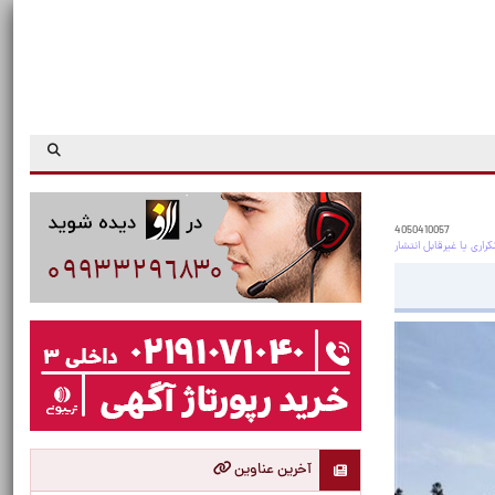
4050410057
آخرین عناوین