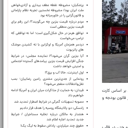
پزشکیان: مشروطه نقطه عطف بیداری و آزادی‌خواهی
ملت ایران بود/ مشروطه نخستین تجربه نظام پارلمانی
و قانون‌گرایی را در خاورمیانه بود
مردم درباره قیمت بنزین چه می‌گویند؟/ این رقم برای
قیمت بنزین منطقی است
توافق هرمز در حال شکل‌گیری است؛ اما نه توافقی که
ترامپ می‌خواست
دردسر همزمان آمریکا و اوکراین با ته کشیدن موشک
های پاتریوت
آیا بنزین گران می‌شود؟/ نماینده مجلس: در شرایط
جنگی افزایش قیمت بنزین پیامدهای گسترده اجتماعی
و امنیتی خواهد داشت
اول اینترنت، حالا آب و برق؟!
رونمایی از جدی‌ترین مشتری رامین رضاییان؛ بمب
نقل‌وانتقالات منفجر می‌شود؟
 بر اساس کارت
فیدان: به حمایت از مذاکرات میان ایران و آمریکا ادامه
خواهیم داد
 قانون بودجه و
مصوبه تسهیلات گمرکی در شرایط اضطرار تمدید شد
زلنسکی: دو پالایشگاه روسیه را هدف قرار دادیم
هشدار به مالکان درباره تخلیه مستاجران / شرایط
جدید تمدید اجاره اعلام شد
حقوق چند میلیاردی، پاداش سقوط به لیگ یک!
و حتی در قالب