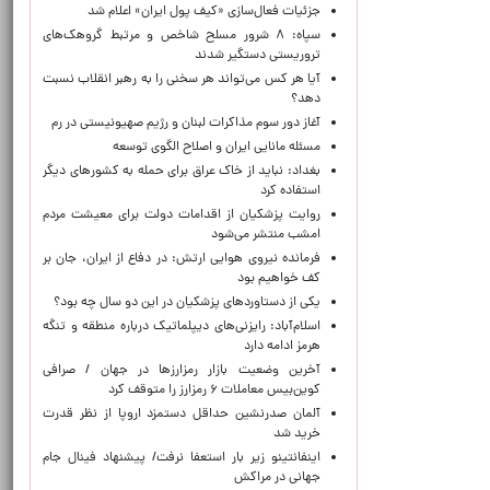
جزئیات فعال‌سازی «کیف پول ایران» اعلام شد
سپاه: ۸ شرور مسلح شاخص و مرتبط گروهک‌های
تروریستی دستگیر شدند
آیا هر کس می‌تواند هر سخنی را به رهبر انقلاب نسبت
دهد؟
آغاز دور سوم مذاکرات لبنان و رژیم صهیونیستی در رم
مسئله مانایی ایران و اصلاح الگوی توسعه
بغداد: نباید از خاک عراق برای حمله به کشورهای دیگر
استفاده کرد
روایت پزشکیان از اقدامات دولت برای معیشت مردم
امشب منتشر می‌شود
فرمانده نیروی هوایی ارتش: در دفاع از ایران، جان بر
کف خواهیم بود
یکی از دستاوردهای پزشکیان در این دو سال چه بود؟
اسلام‌آباد: رایزنی‌های دیپلماتیک درباره منطقه و تنگه
هرمز ادامه دارد
آخرین وضعیت بازار رمزارزها در جهان / صرافی
کوین‌بیس معاملات ۶ رمزارز را متوقف کرد
آلمان صدرنشین حداقل دستمزد اروپا از نظر قدرت
خرید شد
اینفانتینو زیر بار استعفا نرفت/ پیشنهاد فینال جام
جهانی در مراکش