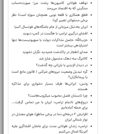
توقف طولانی کامیون‌ها پشت مرز؛ صورت‌حساب
سنگینی که به اقتصاد می‌رسد
قطع همکاری با قلعه نویی همچنان سوژه است/ نظر
برخی مسئولان تغییر کرد!
ایران به‌دنبال میزبانی از جام باشگاه‌های فوتسال آسیا
افشای درگیری ترامپ با هگست در کمپ دیوید
حزب‌الله: حاصل مذاکرات دولت با صهیونیست‌ها تنها
امتیازدهی‌ بیشتر است
صدای انفجار در پاکدشت شنیدید نگران نشوید
کالابرگ سه دهک مشمول شارژ شد
در دیدار الزیدی با بارزانی چه گذشت؟
گره تبدیل وضعیت نیروهای شرکتی / قانون مانع است
یا پیمانکاران؟
ونس: ایرانی‌ها طرف بسیار دشواری برای مذاکره
هستند
چرا تابستان فصل محبوب میکروب‌هاست؟
دروغ‌های ناتمام ترامپ: ایران با من تماس گرفت...
برای حمله آماده‌ایم
افزایش ۲ درجه‌ای دما در برخی مناطق/ هوای معتدل در
نوار شمالی ایران
ترامپ: زندان طولانی مدت برای عاملان افشاگری‌ علیه
آمریکا اعمال می‌کنیم