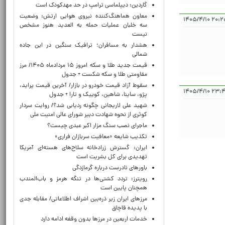
گاردین: دیپلماسی ترامپ در حد مهدکودک است
معاون هماهنگ‌کننده نیروی هوایی ارتش: وضعیت
۲۰:۲۵:۰۱ ۱
سه خلبان عملیات حمله به العدید هنوز مشخص
نیست
هشدار به مسافران؛ ترافیک سنگین در این جاده
شمالی
قیمت جدید طلا و سکه امروز ۱۵ مردادماه ۱۴۰۵/ مرز
مقاومتی طلا و سکه شکست + جدول
سقوط آزاد قیمت خودرو در بازار/ آخرین قیمت پراید،
۲۳:۴۳:۲۴
پژو، ساینا، شاهین، کوییک و تارا + جدول
شهید علی لاریجانی چگونه ردیابی شد؟/ روایت سردار
کوثری از نحوه شهادت دبیر شورای عالی امنیت ملی
ماجرای نصب سنگ مزار اکبر عبدی چیست؟
تکذیب شایعه «معافیت سربازان فراری»
ایران: گسترش زرادخانه سلاح‌های هسته‌ای آمریکا
تهدیدی برای کل بشریت است
باورهای نادرست درباره گرمازدگی
رویترز: تردد کشتی‌ها در تنگه هرمز و باب‌المندب
همچنان پایین است
مرزهای ایران زیر ذره‌بین اشراف اطلاعاتی/ مقابله جدی
با پدیده قاچاق
خدمات اربعین در مرزها بدون وقفه ادامه دارد