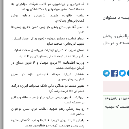
کلاهبرداری و پولشویی در قالب شرکت مهاجرتی به
کانادا/ دست مدیر مهاجرتی با ۳۰۰ شاکی رو شد
بیانیه خانواده شهید لاریجانی درباره برخی
لسه با مسئولان
گمانه‌زنی‌های رسانه‌ای
انصارالله: عربستان راهی جز پس دادن حقوق یمنی‌ها
ندارد
ی پالایش و پخش
ادعای نماینده مجلس درباره «نحوه ردزنی محل استقرار
 هستند و در حال
شهید لاریجانی» صحت ندارد
اعمال ضریب ۲.۷ برای اینترنت بین‌الملل صحت ندارد
رگبار پراکنده در نیمه شمالی استان تهران تا شنبه
وزارت اطلاعات: ۲۱ مزدور موساد و ۴ شرور مسلح در
کرمان بازداشت شدند
هشدار درباره مرحله فاجعه‌بار غزه در میان
آتش‌بس‌های صوری
تغییر مثبت در عملکرد مالی بانک صادرات ایران/ درآمد
عملیاتی ۸۰ درصد رشد کرد
ابن‌الرضا: فناوری بومی ایران، برتر از هر سامانه وارداتی
۱۵:۱۹:۳۵ 
در منطقه است
ن هستند که سهمیه
روایت زندگی رهبر شهید انقلاب برای نسل نوجوان
منتشر شد
پایش شبانه روزی تهویه قطارها و ایستگاه‌های مترو/
پیش‌بینی هوشمند تهویه در قطارهای جدید