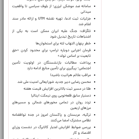
سامانه ضد موشکی لیزری؛ از بلوف سیاسی تا واقعیت
میدانی
جزئیات ثبت ادعا، تهیه نقشه UTM و ارائه مادر سند
اعلام شد
تلگراف: جنگ علیه ایران ممکن است به یکی از
اشتباهات تاریخ تبدیل شود
خطر پنهان التهاب لثه برای استخوان‌ها
فرمان اجرایی دوباره ترامپ برای محدود کردن «حق
تابعیت بر اساس تولد»
پرداخت مطالبات بازنشستگان در اولویت تأمین
اجتماعی؛ پیگیری برای تأمین منابع ادامه دارد
مراقب علائم هپاتیت باشید!
محسن رضایی دبیر جدید شورایعالی امنیت ملی شد
طلا در مسیر ثبت بالاترین افزایش قیمت هفته
دستیار سابق قلعه‌نویی روی نیمکت ایتالیا
تردد روان در تمامی محورهای شمالی و مسیرهای
مرزهای اربعین
ترکیه، عربستان و پاکستان امروز در جده توافقنامه
نظامی مشترک امضا می‌کنند
بررسی ضوابط افزایش اعتبار کالابرگ در نشست وزرای
اقتصاد و کار