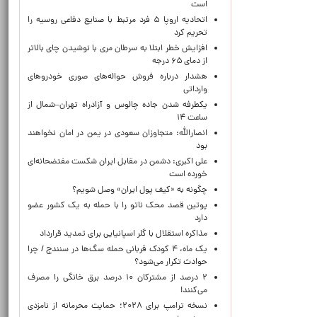
است
اتحادیه اروپا ۵ فرد مرتبط با صنایع دفاعی روسیه را
تحریم کرد
افزایش خطر ابتلا به سرطان مری با نوشیدن چای بالاتر
از دمای ۶۵ درجه
هشدار درباره فروش حواله‌های صوری خودروهای
وارداتی
یکطرفه شدن جاده چالوس و آزادراه تهران–شمال از
ساعت ۱۴
انصارالله: متجاوزان سعودی در یمن در امان نخواهند
بود
علی اکبری: دشمن در مقابل ایران شکست مفتضحانه‌ای
خورده است
چگونه به «کیف پول ایران» وصل شویم؟
پوتین قصد محک ناتو را با حمله به یک کشور عضو
دارد
مذاکره استقلال با گلر اسپانیایی برای تمدید قرارداد
یک ماه، ۴ کودک قربانی حمله سگ‌ها در سنندج / چرا
حوادث تکرار می‌شود؟
۲ درصد از مشترکان ۱۰ درصد برق خانگی را مصرف
می‌کنند!
نسخه ترامپ برای ۲۰۲۸؛ حمایت محرمانه از نامزدی