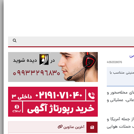
سی
4050328076
نیتی متناسب با
ی محله‌محور و
اتی، عملیاتی و
۴ روزه، عنوان کرد: دشمنان ما از جمله آمریکا و
ف حملات هوایی
آخرین عناوین