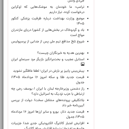
جی‌دی ونس
ترامپ: ما خودمان به موشک‌هایی که اوکراین
درخواست کرده، نیاز داریم
موضع وزارت بهداشت درباره ظرفیت پزشکی کنکور
۱۴۰۵
باد و گردوخاک در بخش‌هایی از کشور/ دریای مازندران
مواج است
شروع تلخ مدافع تیم ملی پس از جدایی از پرسپولیس
بهترین هدیه به خبرنگاران چیست؟
استایل عجیب و بحث‌برانگیز بازیگر مرد سینمای ایران
پیش‌بینی پاییز پر بارش در ایران؛ لطفا غافلگیر نشوید
قیمت جدید طلا و سکه امروز ۱۶ مردادماه ۱۴۰۵/
جدول
راز دشمنی وزیرخارجه لبنان با ایران / یوسف رجی چه
ارتباطی با حزب نزدیک به اسرائیل دارد؟
بلاتکلیفی پرونده‌های مشاغل سخت/ دولت از بررسی
آیین‌نامه خبر داد
قیمت جدید دلار، یورو و سایر ارزها امروز ۱۶ مردادماه
۱۴۰۵/ جدول
افزایش اعتبار کالابرگ الکترونیکی جدی شد/ جزییات
جلسه ویژه دولت درباره افزایش مبلغ کالابرگ