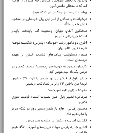
والدین با تخلف سرویس مدارس چه کنند؟/ از هزینه
اضافه تا معطلی دانش‌آموز
روایت نادرست از جنگ بر سَر تنگه هرمز
درخواست واشنگتن از اسرائیل برای خودداری از تشدید
تنش با حزب‌الله
سخنگوی آبفای تهران: وضعیت آب پایتخت پایدار
است/ جیره‌بندی نداریم
اخراج دو مأمور ارشد «موساد»؛ پس‌لرزه شکست توطئه
شوم تغییر نظام ایران
صنعا: مسئولیت پیامدهای تشدید تنش بر عهده
عربستان است
کاپیتان ملوان به ذوب‌آهن پیوست/ سعید کریمی در
عرض یک‌ماه تیم عوض کرد!
پایان طرح ترافیکی اربعین پلیس با ثبت ۶۷ میلیون
تردد/جان باختن ۲۴ زائر در تصادفات اربعینی
مدودف: ژاپن تابع آمریکاست
ضرغامی: تغییر ریل، عین بصیرت است؛ فرصت سوزی
نکنیم
محسن رضایی: اجازه باز شدن مسیر دوم در تنگه هرمز
را نخواهیم داد
تکذیب اصابت و انفجار در قشم و بندرعباس
ادعای جدید رئیس دولت تروریستی آمریکا: تنگه هرمز
باز است