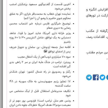
آخرین قسمت از گفت‌وگوی مسعود پزشکیان امشب
پخش می‌شود
فزایش انگیزه و
نماینده تهران خطاب به محمدباقر خرازی: اگر به شلاق
ارکت در تورهای
محکوم شوی حاضرم با وضو آن را اجرا کنم!
توضیح خبرگزاری فارس درباره خبر انتصاب محسن
رضایی به دبیری شعام
گرفته از مکتب
وزیر خزانه داری آمریکا: شاید امروز یا فردا، شاهد
، اقدامات رصد،
دستیابی به یک توافق، شامل آتش‌بس ۳۰ تا ۶۰ روزه
باشیم
اقامه نماز جمعه اردوغان، بن ‌سلمان و شهباز شریف
پس از امضای توافق
ین مردم مقتدر،
سود ۷۰ میلیاردی ذوب‌آهن از یک انتقال عجیب
.
رویترز: ترامپ در جنگ علیه ایران بر سر ۲ راهی بدی
گیر افتاده است
رگبار و رعدوبرق در راه شمال کشور؛ تهران خنک‌تر
می‌شود
۱۷ تجاوز رژیم صهیونیستی به خاک سوریه در ۴۸
ساعت گذشته
تکلیف مدیرعامل استقلال قبل از لیگ مشخص می
شود
ونس هم مثل ترامپ است/ فردوسی پور مهم تر از
معیشت مردم؟!/ هدف آمریکا خطرناک جلوه دادن ایران